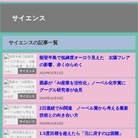
サイエンス
サイエンスの記事一覧
能登半島で低緯度オーロラ見えた 太陽フレア
の影響、赤くゆらめく
サイエンス
2024年10月11日
囲碁が「AI産業を活性化」ノーベル化学賞に
グーグル研究者が会見
サイエンス
2024年10月10日
2日連続でAI関連 ノーベル賞から考える最新
技術との向き合い方
サイエンス
2024年10月10日
1.5度目標を超えたら「元に戻すのは困難」