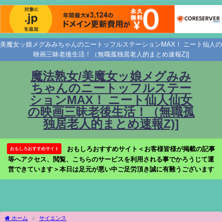
美魔女ッ娘メグみみちゃんのニートッフルステーションMAX！ ニート仙人の
映画三昧老後生活！（無職孤独居老人的まとめ速報Z)]
魔法熟女/美魔女ッ娘メグみみ
ちゃんのニートッフルステー
ションMAX！ ニート仙人仙女
の映画三昧老後生活！（無職孤
独居老人的まとめ速報Z)]
おもしろおすすめサイト＜お客様皆様が掲載の記事
おもしろおすすめサイト
等へアクセス、閲覧、こちらのサービスを利用される事でかろうじて運
営できています＞本日は足元が悪い中ご足労頂き誠に有難うございます
ホーム
サイエンス