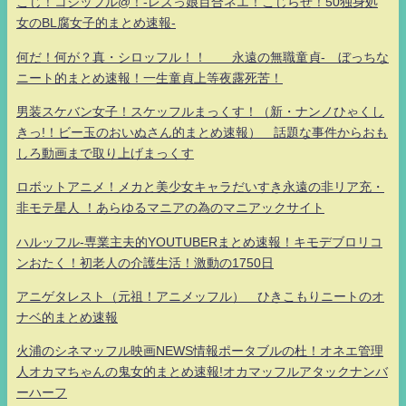
こじ！コジッフル@！-レズっ娘百合ネエ！こじらせ！50独身処
女のBL腐女子的まとめ速報-
何だ！何が？真・シロッフル！！ 永遠の無職童貞- ぼっちな
ニート的まとめ速報！一生童貞上等夜露死苦！
男装スケバン女子！スケッフルまっくす！（新・ナンノひゃくし
きっ!！ビー玉のおいぬさん的まとめ速報） 話題な事件からおも
しろ動画まで取り上げまっくす
ロボットアニメ！メカと美少女キャラだいすき永遠の非リア充・
非モテ星人 ！あらゆるマニアの為のマニアックサイト
ハルッフル-専業主夫的YOUTUBERまとめ速報！キモデブロリコ
ンおたく！初老人の介護生活！激動の1750日
アニゲタレスト（元祖！アニメッフル） ひきこもりニートのオ
ナベ的まとめ速報
火浦のシネマッフル映画NEWS情報ポータブルの杜！オネエ管理
人オカマちゃんの鬼女的まとめ速報!オカマッフルアタックナンバ
ーハーフ