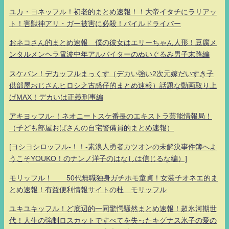
ユカ・ヨネッフル！初老的まとめ速報！！大帝イタチにラリアッ
ト！害獣神アリ・ガー被害に必殺！パイルドライバー
おネコさん的まとめ速報 僕の彼女はエリーちゃん人形！豆腐メ
ンタルメンヘラ電波中年アルバイターのぬいぐるみ男子末路編
スケバン！デカッフルまっくす（デカい強い2次元嫁だいすき子
供部屋おじさんヒロシ之古惑仔的まとめ速報）話題な動画取り上
げMAX！デカいは正義刑事編
アキヨッフル-！ネオニートスケ番長のエキストラ芸能情報局！
（子ども部屋おばさんの自宅警備員的まとめ速報）
[ヨシヨシロッフル-！！-素浪人勇者カツオンの未解決事件簿へよ
うこそYOUKO！のナンノ洋子のはなしは信じるな編）]
モリッフル！ 50代無職独身ガチホモ童貞！女装子オネエ的ま
とめ速報！有益便利情報サイトの杜 モリッフル
ユキユキッフル！ど底辺的一同驚愕騒然まとめ速報！超氷河期世
代！人生の強制ロスカットですべてを失ったキグナス氷子の愛の