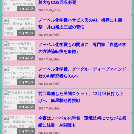
莫大なCO2回収必要
サイエンス
2024年10月10日
ノーベル化学賞ハサビス氏のAI、棋界にも衝
撃 井山裕太三冠の苦悩
サイエンス
2024年10月9日
ノーベル化学賞もAI関連に 専門家「自然科学
の方法論転換を象徴」
サイエンス
2024年10月9日
ノーベル化学賞、グーグル・ディープマインド
社のAI研究者ら3人へ
サイエンス
2024年10月9日
前回爆発した民間ロケット、12月14日打ち上
げへ 衛星載せ再挑戦
サイエンス
2024年10月9日
今夜はノーベル化学賞 環境技術につながる業
績に注目 AI関連も
サイエンス
2024年10月9日