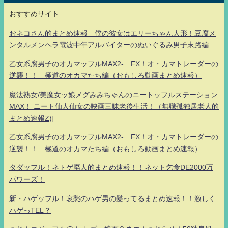
おすすめサイト
おネコさん的まとめ速報 僕の彼女はエリーちゃん人形！豆腐メ
ンタルメンヘラ電波中年アルバイターのぬいぐるみ男子末路編
乙女系腐男子のオカマッフルMAX2- FX！オ・カマトレーダーの
逆襲！！ 極道のオカマたち編（おもしろ動画まとめ速報）
魔法熟女/美魔女ッ娘メグみみちゃんのニートッフルステーション
MAX！ ニート仙人仙女の映画三昧老後生活！（無職孤独居老人的
まとめ速報Z)]
乙女系腐男子のオカマッフルMAX2- FX！オ・カマトレーダーの
逆襲！！ 極道のオカマたち編（おもしろ動画まとめ速報）
タダッフル！ネトゲ廃人的まとめ速報！！ネット乞食DE2000万
パワーズ！
新・ハゲッフル！哀愁のハゲ男の髪ってるまとめ速報！！激しく
ハゲっTEL？