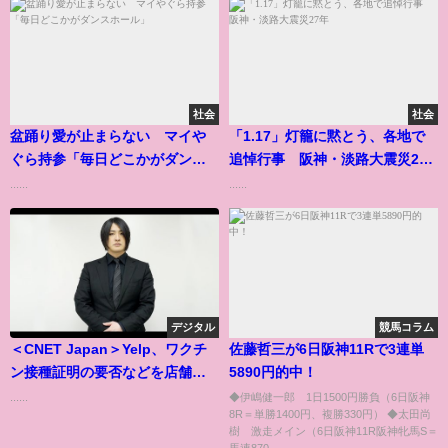
社会
社会
盆踊り愛が止まらない マイや
「1.17」灯籠に黙とう、各地で
ぐら持参「毎日どこかがダンス
追悼行事 阪神・淡路大震災27
ホール」
年
......
......
デジタル
競馬コラム
＜CNET Japan＞Yelp、ワクチ
佐藤哲三が6日阪神11Rで3連単
ン接種証明の要否などを店舗プ
5890円的中！
ロフィールに表示可能に
......
◆伊嶋健一郎 1日1500円勝負（6日阪神
8R＝単勝1400円、複勝330円） ◆太田尚
樹 激走メイン（6日阪神11R阪神牝馬S＝
馬連870...