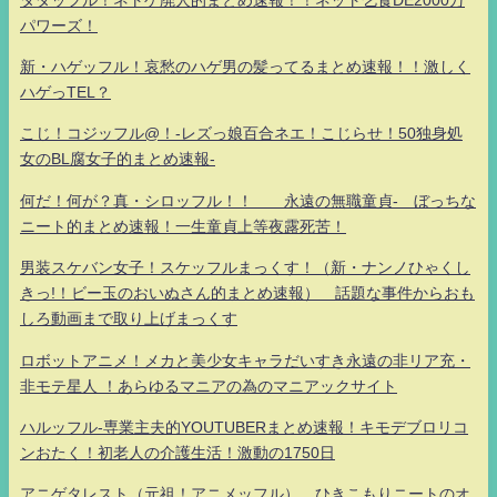
パワーズ！
新・ハゲッフル！哀愁のハゲ男の髪ってるまとめ速報！！激しく
ハゲっTEL？
こじ！コジッフル@！-レズっ娘百合ネエ！こじらせ！50独身処
女のBL腐女子的まとめ速報-
何だ！何が？真・シロッフル！！ 永遠の無職童貞- ぼっちな
ニート的まとめ速報！一生童貞上等夜露死苦！
男装スケバン女子！スケッフルまっくす！（新・ナンノひゃくし
きっ!！ビー玉のおいぬさん的まとめ速報） 話題な事件からおも
しろ動画まで取り上げまっくす
ロボットアニメ！メカと美少女キャラだいすき永遠の非リア充・
非モテ星人 ！あらゆるマニアの為のマニアックサイト
ハルッフル-専業主夫的YOUTUBERまとめ速報！キモデブロリコ
ンおたく！初老人の介護生活！激動の1750日
アニゲタレスト（元祖！アニメッフル） ひきこもりニートのオ