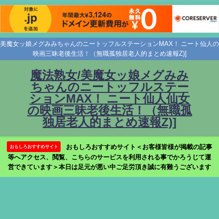
美魔女ッ娘メグみみちゃんのニートッフルステーションMAX！ ニート仙人の
映画三昧老後生活！（無職孤独居老人的まとめ速報Z)]
魔法熟女/美魔女ッ娘メグみみ
ちゃんのニートッフルステー
ションMAX！ ニート仙人仙女
の映画三昧老後生活！（無職孤
独居老人的まとめ速報Z)]
おもしろおすすめサイト＜お客様皆様が掲載の記事
おもしろおすすめサイト
等へアクセス、閲覧、こちらのサービスを利用される事でかろうじて運
営できています＞本日は足元が悪い中ご足労頂き誠に有難うございます