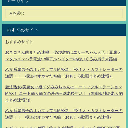
アーカイブ
おすすめサイト
おすすめサイト
おネコさん的まとめ速報 僕の彼女はエリーちゃん人形！豆腐メ
ンタルメンヘラ電波中年アルバイターのぬいぐるみ男子末路編
乙女系腐男子のオカマッフルMAX2- FX！オ・カマトレーダーの
逆襲！！ 極道のオカマたち編（おもしろ動画まとめ速報）
魔法熟女/美魔女ッ娘メグみみちゃんのニートッフルステーション
MAX！ ニート仙人仙女の映画三昧老後生活！（無職孤独居老人的
まとめ速報Z)]
乙女系腐男子のオカマッフルMAX2- FX！オ・カマトレーダーの
逆襲！！ 極道のオカマたち編（おもしろ動画まとめ速報）
タダッフル！ネトゲ廃人的まとめ速報！！ネット乞食DE2000万