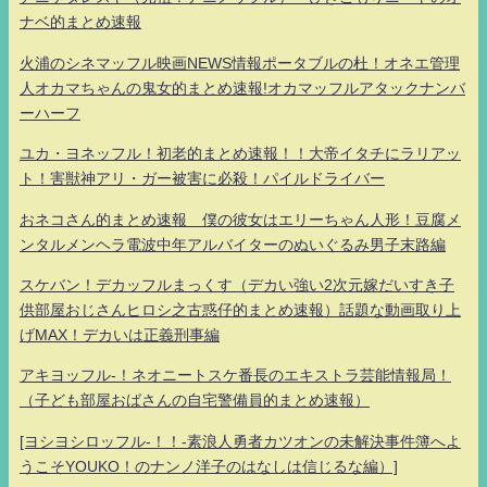
ナベ的まとめ速報
火浦のシネマッフル映画NEWS情報ポータブルの杜！オネエ管理
人オカマちゃんの鬼女的まとめ速報!オカマッフルアタックナンバ
ーハーフ
ユカ・ヨネッフル！初老的まとめ速報！！大帝イタチにラリアッ
ト！害獣神アリ・ガー被害に必殺！パイルドライバー
おネコさん的まとめ速報 僕の彼女はエリーちゃん人形！豆腐メ
ンタルメンヘラ電波中年アルバイターのぬいぐるみ男子末路編
スケバン！デカッフルまっくす（デカい強い2次元嫁だいすき子
供部屋おじさんヒロシ之古惑仔的まとめ速報）話題な動画取り上
げMAX！デカいは正義刑事編
アキヨッフル-！ネオニートスケ番長のエキストラ芸能情報局！
（子ども部屋おばさんの自宅警備員的まとめ速報）
[ヨシヨシロッフル-！！-素浪人勇者カツオンの未解決事件簿へよ
うこそYOUKO！のナンノ洋子のはなしは信じるな編）]