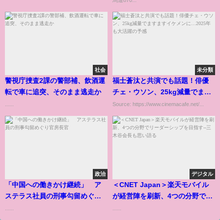
社会
未分類
警視庁捜査2課の警部補、飲酒運
福士蒼汰と共演でも話題！俳優
転で車に追突、そのまま逃走か
チェ・ウソン、25kg減量でます
ますイケメンに…2025年も大活
......
Source: https://www.cinemacafe.net/...
躍の予感
政治
デジタル
「中国への働きかけ継続」 ア
＜CNET Japan＞楽天モバイル
ステラス社員の刑事勾留めぐり
が経営陣を刷新、4つの分野でリ
官房長官
ーダーシップを目指す--三木谷会
......
......
長も思い語る