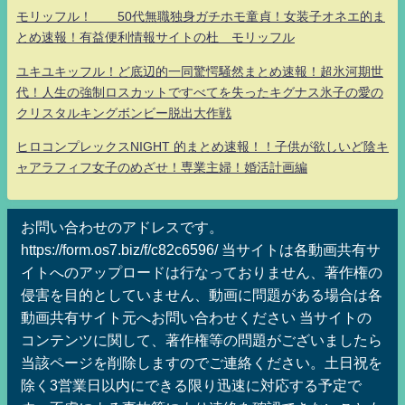
モリッフル！ 50代無職独身ガチホモ童貞！女装子オネエ的ま
とめ速報！有益便利情報サイトの杜 モリッフル
ユキユキッフル！ど底辺的一同驚愕騒然まとめ速報！超氷河期世
代！人生の強制ロスカットですべてを失ったキグナス氷子の愛の
クリスタルキングボンビー脱出大作戦
ヒロコンプレックスNIGHT 的まとめ速報！！子供が欲しいど陰キ
ャアラフィフ女子のめざせ！専業主婦！婚活計画編
お問い合わせのアドレスです。
https://form.os7.biz/f/c82c6596/ 当サイトは各動画共有サ
イトへのアップロードは行なっておりません、著作権の
侵害を目的としていません、動画に問題がある場合は各
動画共有サイト元へお問い合わせください 当サイトの
コンテンツに関して、著作権等の問題がございましたら
当該ページを削除しますのでご連絡ください。土日祝を
除く3営業日以内にできる限り迅速に対応する予定で