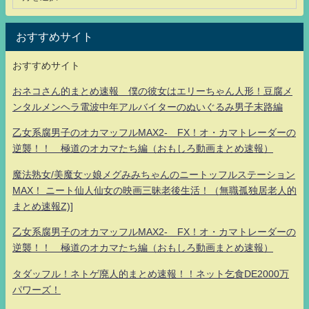
おすすめサイト
おすすめサイト
おネコさん的まとめ速報 僕の彼女はエリーちゃん人形！豆腐メ
ンタルメンヘラ電波中年アルバイターのぬいぐるみ男子末路編
乙女系腐男子のオカマッフルMAX2- FX！オ・カマトレーダーの
逆襲！！ 極道のオカマたち編（おもしろ動画まとめ速報）
魔法熟女/美魔女ッ娘メグみみちゃんのニートッフルステーション
MAX！ ニート仙人仙女の映画三昧老後生活！（無職孤独居老人的
まとめ速報Z)]
乙女系腐男子のオカマッフルMAX2- FX！オ・カマトレーダーの
逆襲！！ 極道のオカマたち編（おもしろ動画まとめ速報）
タダッフル！ネトゲ廃人的まとめ速報！！ネット乞食DE2000万
パワーズ！