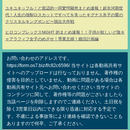
ユキユキッフル！ど底辺的一同驚愕騒然まとめ速報！超氷河期世
代！人生の強制ロスカットですべてを失ったキグナス氷子の愛の
クリスタルキングボンビー脱出大作戦
ヒロコンプレックスNIGHT 的まとめ速報！！子供が欲しいど陰キ
ャアラフィフ女子のめざせ！専業主婦！婚活計画編
お問い合わせのアドレスです。
https://form.os7.biz/f/c82c6596/ 当サイトは各動画共有サ
イトへのアップロードは行なっておりません、著作権の
侵害を目的としていません、動画に問題がある場合は各
動画共有サイト元へお問い合わせください 当サイトの
コンテンツに関して、著作権等の問題がございましたら
当該ページを削除しますのでご連絡ください。土日祝を
除く3営業日以内にできる限り迅速に対応する予定で
す。不慮による事故等により連絡を確認できないことも
ありますので何卒、ご了承ください。