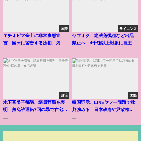
国際
サイエンス
エチオピア全土に非常事態宣
ヤフオク、絶滅危惧種など出品
言 国民に警告する法相、気勢
禁止へ 4千種以上対象に自主規
上げる兵士
制
......
......
政治
国際
木下富美子都議、議員辞職を表
韓国野党、LINEヤフー問題で批
明 無免許運転7回の罪で在宅起
判強める 日本政府や尹政権を
訴
非難
......
......