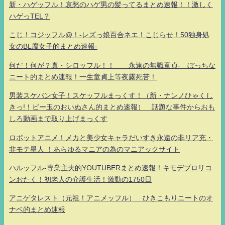
新・ハゲッフル！哀愁のハゲ男の髪ってるまとめ速報！！激しく
ハゲっTEL？
こじ！コジッフル@！-レズっ娘百合ネエ！こじらせ！50独身処
女のBL腐女子的まとめ速報-
何だ！何が？真・シロッフル！！ 永遠の無職童貞- ぼっちな
ニート的まとめ速報！一生童貞上等夜露死苦！
男装スケバン女子！スケッフルまっくす！（新・ナンノひゃくし
きっ!！ビー玉のおいぬさん的まとめ速報） 話題な事件からおも
しろ動画まで取り上げまっくす
ロボットアニメ！メカと美少女キャラだいすき永遠の非リア充・
非モテ星人 ！あらゆるマニアの為のマニアックサイト
ハルッフル-専業主夫的YOUTUBERまとめ速報！キモデブロリコ
ンおたく！初老人の介護生活！激動の1750日
アニゲタレスト（元祖！アニメッフル） ひきこもりニートのオ
ナベ的まとめ速報