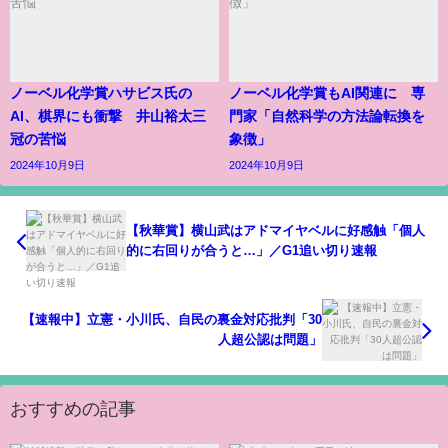
ノーベル化学賞ハサビス氏の
ノーベル化学賞もAI関連に 専
AI、棋界にも衝撃 井山裕太三
門家「自然科学の方法論転換を
冠の苦悩
象徴」
2024年10月9日
2024年10月9日
【秋華賞】横山武はアドマイヤベルに好感触「個人
的に右回りが合うと…」／G1追い切り速報
【速報中】立憲・小川氏、自民の裏金対応批判「30
人超公認は問題」
おすすめの記事