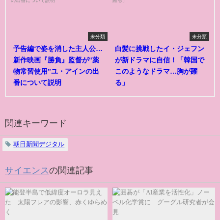
未分類
未分類
予告編で姿を消した主人公…
白髪に挑戦したイ・ジェフン
新作映画『勝負』監督が“薬
が新ドラマに自信！「韓国で
物常習使用”ユ・アインの出
このようなドラマ…胸が躍
番について説明
る」
関連キーワード
朝日新聞デジタル
サイエンス
の関連記事