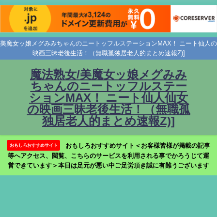
美魔女ッ娘メグみみちゃんのニートッフルステーションMAX！ ニート仙人の
映画三昧老後生活！（無職孤独居老人的まとめ速報Z)]
魔法熟女/美魔女ッ娘メグみみ
ちゃんのニートッフルステー
ションMAX！ ニート仙人仙女
の映画三昧老後生活！（無職孤
独居老人的まとめ速報Z)]
おもしろおすすめサイト＜お客様皆様が掲載の記事
おもしろおすすめサイト
等へアクセス、閲覧、こちらのサービスを利用される事でかろうじて運
営できています＞本日は足元が悪い中ご足労頂き誠に有難うございます