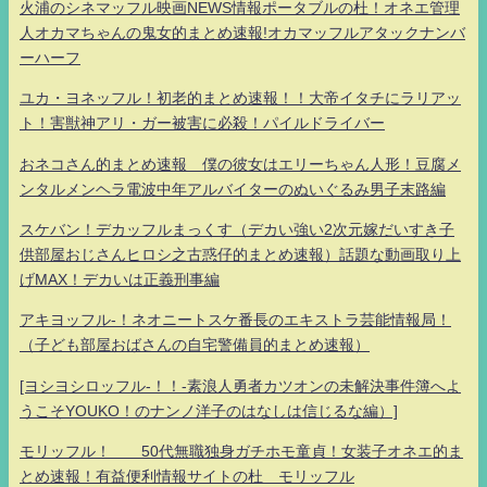
火浦のシネマッフル映画NEWS情報ポータブルの杜！オネエ管理
人オカマちゃんの鬼女的まとめ速報!オカマッフルアタックナンバ
ーハーフ
ユカ・ヨネッフル！初老的まとめ速報！！大帝イタチにラリアッ
ト！害獣神アリ・ガー被害に必殺！パイルドライバー
おネコさん的まとめ速報 僕の彼女はエリーちゃん人形！豆腐メ
ンタルメンヘラ電波中年アルバイターのぬいぐるみ男子末路編
スケバン！デカッフルまっくす（デカい強い2次元嫁だいすき子
供部屋おじさんヒロシ之古惑仔的まとめ速報）話題な動画取り上
げMAX！デカいは正義刑事編
アキヨッフル-！ネオニートスケ番長のエキストラ芸能情報局！
（子ども部屋おばさんの自宅警備員的まとめ速報）
[ヨシヨシロッフル-！！-素浪人勇者カツオンの未解決事件簿へよ
うこそYOUKO！のナンノ洋子のはなしは信じるな編）]
モリッフル！ 50代無職独身ガチホモ童貞！女装子オネエ的ま
とめ速報！有益便利情報サイトの杜 モリッフル