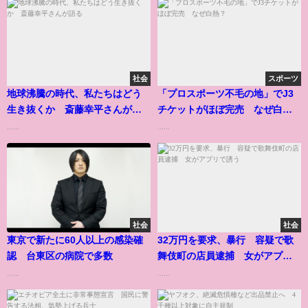
社会
スポーツ
地球沸騰の時代、私たちはどう
「プロスポーツ不毛の地」でJ3
生き抜くか 斎藤幸平さんが語
チケットがほぼ完売 なぜ白
る
熱？
......
......
社会
社会
東京で新たに60人以上の感染確
32万円を要求、暴行 容疑で歌
認 台東区の病院で多数
舞伎町の店員逮捕 女がアプリ
で誘う
......
......