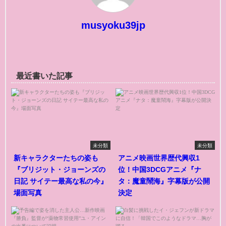
musyoku39jp
最近書いた記事
未分類
未分類
新キャラクターたちの姿も
アニメ映画世界歴代興収1
『ブリジット・ジョーンズの
位！中国3DCGアニメ『ナ
日記 サイテー最高な私の今』
タ：魔童鬧海』字幕版が公開
場面写真
決定