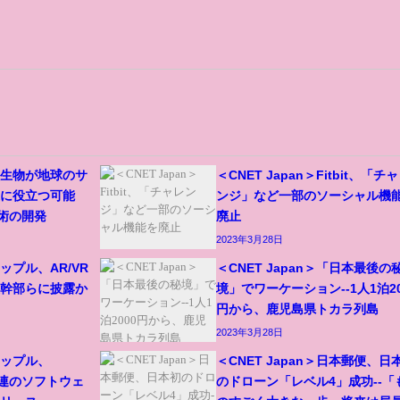
＞微生物が地球のサ
＜CNET Japan＞Fitbit、「チ
上に役立つ可能
ンジ」など一部のソーシャル機
技術の開発
廃止
2023年3月28日
アップル、AR/VR
＜CNET Japan＞「日本最後の
級幹部らに披露か
境」でワーケーション--1人1泊20
円から、鹿児島県トカラ列島
2023年3月28日
＞アップル、
＜CNET Japan＞日本郵便、日
ど一連のソフトウェ
のドローン「レベル4」成功--「