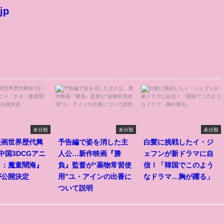
jp
未分類
未分類
未分類
映画世界歴代興
予告編で姿を消した主
白髪に挑戦したイ・ジ
中国3DCGアニ
人公…新作映画『勝
ェフンが新ドラマに自
タ：魔童鬧海』
負』監督が“薬物常習使
信！「韓国でこのよう
が公開決定
用”ユ・アインの出番に
なドラマ…胸が躍る」
ついて説明