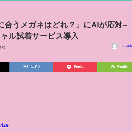
「私に合うメガネはどれ？」にAIが応対--
ーチャル試着サービス導入
musyok
2秒
はてブ
Pocket
Feedly
rize