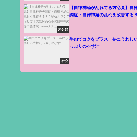
【自律神経が乱れてる方必見】自
調症・自律神経の乱れを改善する
ルフケア 治し方｜大阪府高石市の
...
専門整体院 natura-ナチュラ-
未分類
牛肉でコクをプラス 冬にうれし
っぷりのかす汁
......
社会