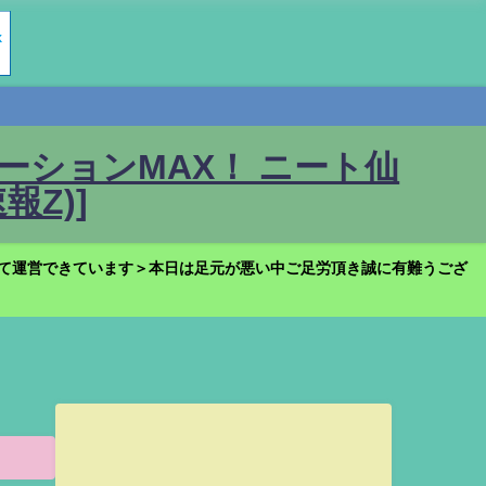
ションMAX！ ニート仙
Z)]
て運営できています＞本日は足元が悪い中ご足労頂き誠に有難うござ