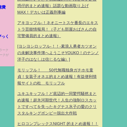
惑仔的まとめ速報）話題な動画取り上げ
億費
MAX！デカいは正義刑事編
アキヨッフル-！ネオニートスケ番長のエキス
トラ芸能情報局！（子ども部屋おばさんの自
宅警備員的まとめ速報）
びっく
[ヨシヨシロッフル-！！-素浪人勇者カツオン
ウラーク
の未解決事件簿へようこそYOUKO！のナンノ
ークが
洋子のはなしは信じるな編）]
モリッフル！ 50代無職独身ガチホモ童
貞！女装子オネエ的まとめ速報！有益便利情
報サイトの杜 モリッフル
ユキユキッフル！ど底辺的一同驚愕騒然まと
め速報！超氷河期世代！人生の強制ロスカッ
トですべてを失ったキグナス氷子の愛のクリ
スタルキングボンビー脱出大作戦
ヒロコンプレックスNIGHT 的まとめ速報！！