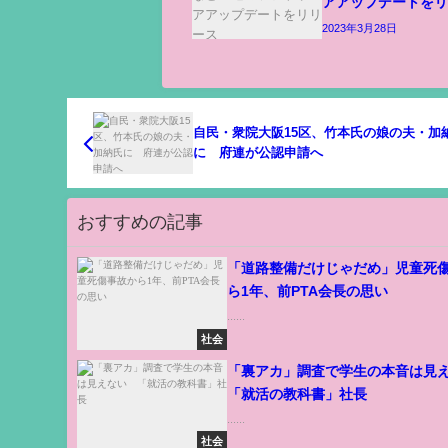
アアップデートを
2023年3月28日
自民・衆院大阪15区、竹本氏の娘の夫・加
に 府連が公認申請へ
おすすめの記事
「道路整備だけじゃだめ」児童死
ら1年、前PTA会長の思い
......
社会
「裏アカ」調査で学生の本音は
「就活の教科書」社長
......
社会