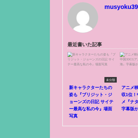
musyoku39
最近書いた記事
未分類
新キャラクターたちの
アニメ
姿も『ブリジット・ジ
収1位！
ョーンズの日記 サイテ
メ『ナ
ー最高な私の今』場面
字幕版
写真