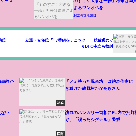
リリース
のすごく大きな一歩」将来は局
よるワンオペを
2023年3月28日
納氏
立憲・安住氏「TV番組をチェック」 総裁選めぐ
りBPO申立も検討
傷事故か
「ノミ持った風来坊」は絵本作家に
き続けた故野村たかあきさん
......
社会
見えない
訪ロのハンガリー首相にEU内で批判
ぐ、「誤ったシグナル」警戒
......
国際