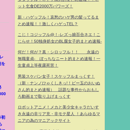
ット乞食DE2000万パワーズ！
新・ハゲッフル！哀愁のハゲ男の髪ってるま
とめ速報！！激しくハゲっTEL？
こじ！コジッフル@！-レズっ娘百合ネエ！こ
じらせ！50独身処女のBL腐女子的まとめ速報-
何だ！何が？真・シロッフル！！ 永遠の
ャレ
無職童貞- ぼっちなニート的まとめ速報！一
能を
生童貞上等夜露死苦！
男装スケバン女子！スケッフルまっくす！
（新・ナンノひゃくしきっ!！ビー玉のおいぬ
秘
さん的まとめ速報） 話題な事件からおもし
00
ろ動画まで取り上げまっくす
ロボットアニメ！メカと美少女キャラだいす
き永遠の非リア充・非モテ星人 ！あらゆるマ
本初
ニアの為のマニアックサイト
も