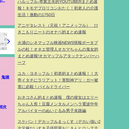
員に
ハルッフル-専業主夫的YOUTUBERまとめ速
報！キモデブロリコンおたく！初老人の介護
生活！激動の1750日
アニゲタレスト（元祖！アニメッフル） ひ
きこもりニートのオナベ的まとめ速報
火浦のシネマッフル映画NEWS情報ポータブ
ルの杜！オネエ管理人オカマちゃんの鬼女的
まとめ速報!オカマッフルアタックナンバーハ
ーフ
ユカ・ヨネッフル！初老的まとめ速報！！大
 鬼描
帝イタチにラリアット！害獣神アリ・ガー被
害に必殺！パイルドライバー
おネコさん的まとめ速報 僕の彼女はエリー
ちゃん人形！豆腐メンタルメンヘラ電波中年
相次
アルバイターのぬいぐるみ男子末路編
スケバン！デカッフルまっくす（デカい強い2
次元嫁だいすき子供部屋おじさんヒロシ之古