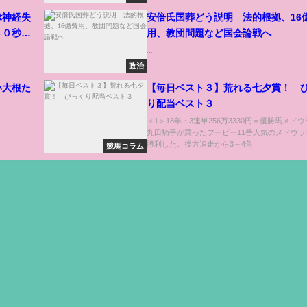
律神経失
安倍氏国葬どう説明 法的根拠、16
３０秒セ
用、教団問題など国会論戦へ
自律神経
......
政治
い大根た
【毎日ベスト３】荒れる七夕賞！ 
り配当ベスト３
＜1＞18年・3連単256万3330円＝優勝馬メド
丸田騎手が乗ったブービー11番人気のメドウラ
勝利した。後方追走から3～4角...
競馬コラム