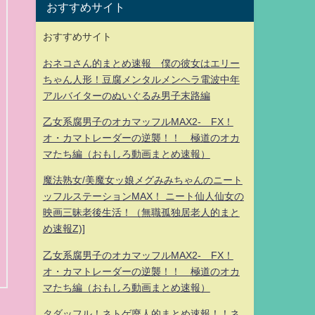
おすすめサイト
おすすめサイト
おネコさん的まとめ速報 僕の彼女はエリー
ちゃん人形！豆腐メンタルメンヘラ電波中年
アルバイターのぬいぐるみ男子末路編
乙女系腐男子のオカマッフルMAX2- FX！
オ・カマトレーダーの逆襲！！ 極道のオカ
マたち編（おもしろ動画まとめ速報）
魔法熟女/美魔女ッ娘メグみみちゃんのニート
ッフルステーションMAX！ ニート仙人仙女の
映画三昧老後生活！（無職孤独居老人的まと
め速報Z)]
乙女系腐男子のオカマッフルMAX2- FX！
オ・カマトレーダーの逆襲！！ 極道のオカ
マたち編（おもしろ動画まとめ速報）
タダッフル！ネトゲ廃人的まとめ速報！！ネ