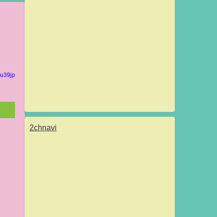
u39jp
2chnavi