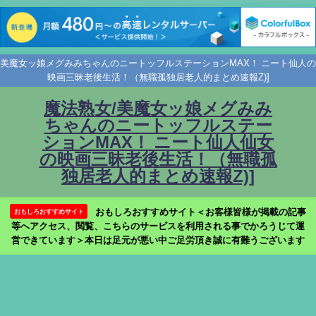
美魔女ッ娘メグみみちゃんのニートッフルステーションMAX！ ニート仙人の
映画三昧老後生活！（無職孤独居老人的まとめ速報Z)]
魔法熟女/美魔女ッ娘メグみみ
ちゃんのニートッフルステー
ションMAX！ ニート仙人仙女
の映画三昧老後生活！（無職孤
独居老人的まとめ速報Z)]
おもしろおすすめサイト＜お客様皆様が掲載の記事
おもしろおすすめサイト
等へアクセス、閲覧、こちらのサービスを利用される事でかろうじて運
営できています＞本日は足元が悪い中ご足労頂き誠に有難うございます