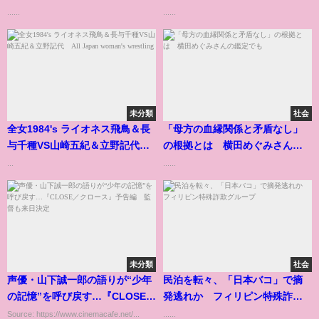
からAI技術／3D印刷まで
の経験といま
......
......
未分類
社会
全女1984's ライオネス飛鳥＆長
「母方の血縁関係と矛盾なし」
与千種VS山崎五紀＆立野記代
の根拠とは 横田めぐみさんの
All Japan woman's wrestling
鑑定でも
...
......
未分類
社会
声優・山下誠一郎の語りが“少年
民泊を転々、「日本バコ」で摘
の記憶”を呼び戻す…『CLOSE／
発逃れか フィリピン特殊詐欺
クロース』予告編 監督も来日
グループ
Source: https://www.cinemacafe.net/...
......