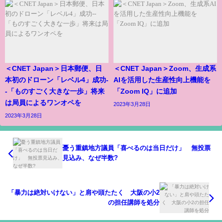
＜CNET Japan＞日本郵便、日
＜CNET Japan＞Zoom、生成系
本初のドローン「レベル4」成功-
AIを活用した生産性向上機能を
-「ものすごく大きな一歩」将来
「Zoom IQ」に追加
は局員によるワンオペを
2023年3月28日
2023年3月28日
憂う重鎮地方議員「喜べるのは当日だけ」 無投票
見込み、なぜ半数?
「暴力は絶対いけない」と肩や頭たたく 大阪の小2
の担任講師を処分