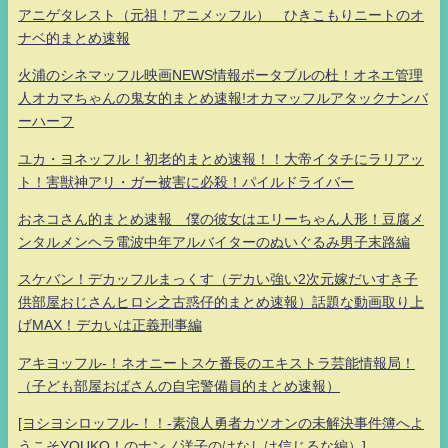
アニゲタレスト（元祖！アニメッフル） ひきこもりニートのオ
ナベ的まとめ速報
火浦のシネマッフル映画NEWS情報ポータブルの杜！オネエ管理
人オカマちゃんの鬼女的まとめ速報!オカマッフルアタックナンバ
ーハーフ
ユカ・ヨネッフル！初老的まとめ速報！！大帝イタチにラリアッ
ト！害獣神アリ・ガー被害に必殺！パイルドライバー
おネコさん的まとめ速報 僕の彼女はエリーちゃん人形！豆腐メ
ンタルメンヘラ電波中年アルバイターのぬいぐるみ男子末路編
スケバン！デカッフルまっくす（デカい強い2次元嫁だいすき子
供部屋おじさんヒロシ之古惑仔的まとめ速報）話題な動画取り上
げMAX！デカいは正義刑事編
アキヨッフル-！ネオニートスケ番長のエキストラ芸能情報局！
（子ども部屋おばさんの自宅警備員的まとめ速報）
[ヨシヨシロッフル-！！-素浪人勇者カツオンの未解決事件簿へよ
うこそYOUKO！のナンノ洋子のはなしは信じるな編）]