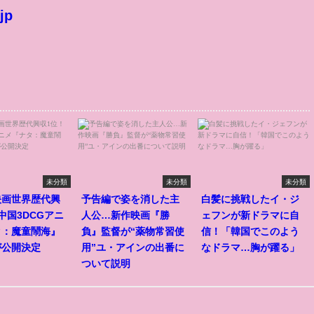
jp
未分類
未分類
未分類
映画世界歴代興
予告編で姿を消した主
白髪に挑戦したイ・ジ
中国3DCGアニ
人公…新作映画『勝
ェフンが新ドラマに自
タ：魔童鬧海』
負』監督が“薬物常習使
信！「韓国でこのよう
が公開決定
用”ユ・アインの出番に
なドラマ…胸が躍る」
ついて説明