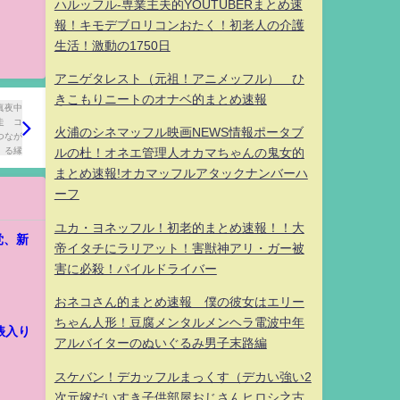
ハルッフル-専業主夫的YOUTUBERまとめ速
報！キモデブロリコンおたく！初老人の介護
生活！激動の1750日
アニゲタレスト（元祖！アニメッフル） ひ
きこもりニートのオナベ的まとめ速報
火浦のシネマッフル映画NEWS情報ポータブ
ルの杜！オネエ管理人オカマちゃんの鬼女的
まとめ速報!オカマッフルアタックナンバーハ
ーフ
ユカ・ヨネッフル！初老的まとめ速報！！大
党、新
帝イタチにラリアット！害獣神アリ・ガー被
害に必殺！パイルドライバー
おネコさん的まとめ速報 僕の彼女はエリー
ちゃん人形！豆腐メンタルメンヘラ電波中年
俵入り
アルバイターのぬいぐるみ男子末路編
スケバン！デカッフルまっくす（デカい強い2
次元嫁だいすき子供部屋おじさんヒロシ之古