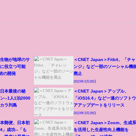
＞微生物が地球のサ
＜CNET Japan＞Fitbit、「チ
上に役立つ可能
ンジ」など一部のソーシャル機
技術の開発
廃止
2023年3月28日
＞「日本最後の秘
＜CNET Japan＞アップル、
-1人1泊2000
「iOS16.4」など一連のソフト
トカラ列島
アアップデートをリリース
2023年3月28日
＞日本郵便、日本初
＜CNET Japan＞Zoom、生成系
4」成功--「も
を活用した生産性向上機能を