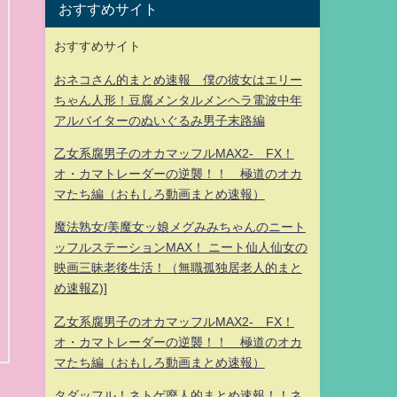
おすすめサイト
おすすめサイト
おネコさん的まとめ速報 僕の彼女はエリー
ちゃん人形！豆腐メンタルメンヘラ電波中年
アルバイターのぬいぐるみ男子末路編
乙女系腐男子のオカマッフルMAX2- FX！
オ・カマトレーダーの逆襲！！ 極道のオカ
マたち編（おもしろ動画まとめ速報）
魔法熟女/美魔女ッ娘メグみみちゃんのニート
ッフルステーションMAX！ ニート仙人仙女の
映画三昧老後生活！（無職孤独居老人的まと
め速報Z)]
乙女系腐男子のオカマッフルMAX2- FX！
オ・カマトレーダーの逆襲！！ 極道のオカ
マたち編（おもしろ動画まとめ速報）
タダッフル！ネトゲ廃人的まとめ速報！！ネ