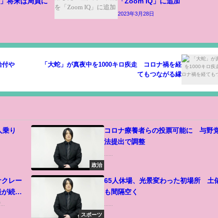
歩」将来は局員に
「Zoom IQ」に追加
2023年3月28日
給付や
「大蛇」が真夜中を1000キロ疾走 コロナ禍を経
てもつながる縁
人乗り
コロナ療養者らの投票可能に 与野
法提出で調整
......
政治
ナクレー
65人休場、光景変わった初場所 土
談が続
も間隔空く
声明を発
..
......
スポーツ