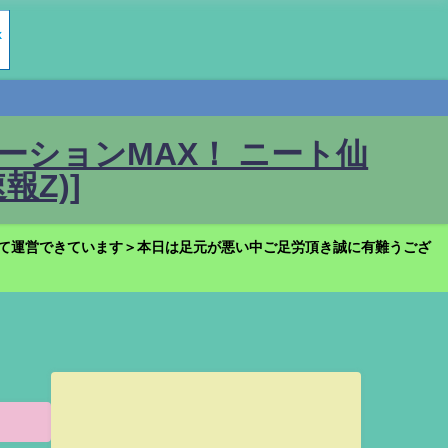
ションMAX！ ニート仙
Z)]
て運営できています＞本日は足元が悪い中ご足労頂き誠に有難うござ