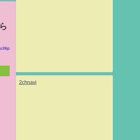
部ら
u39jp
2chnavi