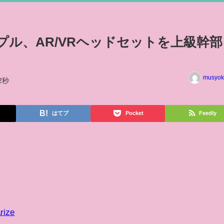
アップル、AR/VRヘッドセットを上級幹
musyok
2秒
はてブ
Pocket
Feedly
rize