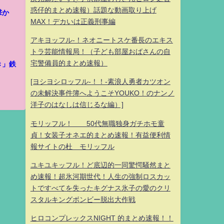
惑仔的まとめ速報）話題な動画取り上げ
攻撃か
MAX！デカいは正義刑事編
アキヨッフル-！ネオニートスケ番長のエキス
トラ芸能情報局！（子ども部屋おばさんの自
宅警備員的まとめ速報）
き」鉄
[ヨシヨシロッフル-！！-素浪人勇者カツオン
の未解決事件簿へようこそYOUKO！のナンノ
洋子のはなしは信じるな編）]
モリッフル！ 50代無職独身ガチホモ童
貞！女装子オネエ的まとめ速報！有益便利情
報サイトの杜 モリッフル
ユキユキッフル！ど底辺的一同驚愕騒然まと
め速報！超氷河期世代！人生の強制ロスカッ
トですべてを失ったキグナス氷子の愛のクリ
スタルキングボンビー脱出大作戦
ヒロコンプレックスNIGHT 的まとめ速報！！