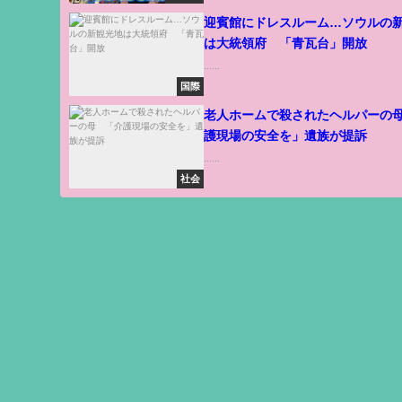
迎賓館にドレスルーム…ソウルの
は大統領府 「青瓦台」開放
......
国際
老人ホームで殺されたヘルパーの
護現場の安全を」遺族が提訴
......
社会