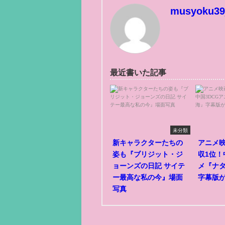
musyoku39
最近書いた記事
未分類
新キャラクターたちの
アニメ
姿も『ブリジット・ジ
収1位！
ョーンズの日記 サイテ
メ『ナ
ー最高な私の今』場面
字幕版
写真