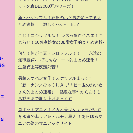
ット乞食DE2000万パワーズ！
新・ハゲッフル！哀愁のハゲ男の髪ってるま
とめ速報！！激しくハゲっTEL？
こじ！コジッフル@！-レズっ娘百合ネエ！こ
じらせ！50独身処女のBL腐女子的まとめ速報-
何だ！何が？真・シロッフル！！ 永遠の
ャレ
無職童貞- ぼっちなニート的まとめ速報！一
能を
生童貞上等夜露死苦！
男装スケバン女子！スケッフルまっくす！
（新・ナンノひゃくしきっ!！ビー玉のおいぬ
さん的まとめ速報） 話題な事件からおもし
ウェ
ろ動画まで取り上げまっくす
ロボットアニメ！メカと美少女キャラだいす
き永遠の非リア充・非モテ星人 ！あらゆるマ
AI
ニアの為のマニアックサイト