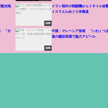
新観光地
イラン領外の戦闘機からミサイル
イスラエルめぐり米報道
......
国際
母 「介
中国・マレーシア首相 「いわくつ
道の建設現場で協力アピール
......
国際