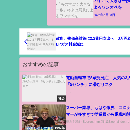
のすごく大きな一
よるワンオペを
2023年3月28日
政府、物価高対策に2.2兆円支出へ 3万円
LPガス料金減に
おすすめの記事
電動自転車で3歳児死亡 人気の3
「5センチ」に潜むリスク
......
社会
スーパー業界、もはや限界 コロ
マーが多すぎて従業員から退職相
出 主要団体が協力を呼びかける
続きを読む Source: http://jin115.com/index.rdf.
表
1997年