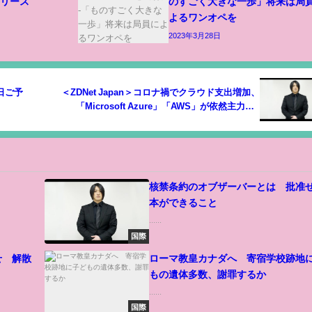
リリース
のすごく大きな一歩」将来は局
よるワンオペを
2023年3月28日
日ご予
＜ZDNet Japan＞コロナ禍でクラウド支出増加、
「Microsoft Azure」「AWS」が依然主力に--
Flexera
。
核禁条約のオブザーバーとは 批准
本ができること
......
国際
せ 解散
ローマ教皇カナダへ 寄宿学校跡地
もの遺体多数、謝罪するか
......
国際