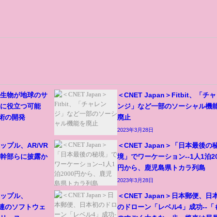
＞微生物が地球のサ
＜CNET Japan＞Fitbit、「チ
上に役立つ可能
ンジ」など一部のソーシャル機
技術の開発
廃止
2023年3月28日
アップル、AR/VR
＜CNET Japan＞「日本最後の
級幹部らに披露か
境」でワーケーション--1人1泊20
円から、鹿児島県トカラ列島
2023年3月28日
＞アップル、
＜CNET Japan＞日本郵便、日
ど一連のソフトウェ
のドローン「レベル4」成功--「