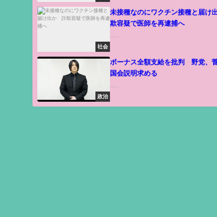
未接種なのにワクチン接種と届け
欺容疑で医師を再逮捕へ
......
社会
ボーナス全額支給を批判 野党、
国会説明求める
......
政治