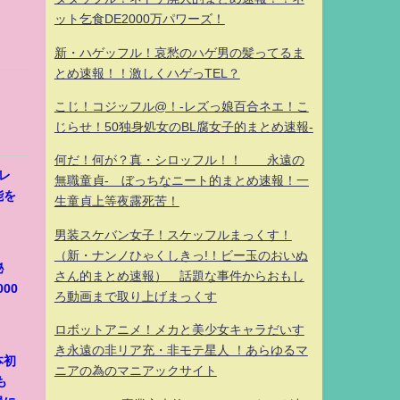
ット乞食DE2000万パワーズ！
新・ハゲッフル！哀愁のハゲ男の髪ってるま
とめ速報！！激しくハゲっTEL？
こじ！コジッフル@！-レズっ娘百合ネエ！こ
じらせ！50独身処女のBL腐女子的まとめ速報-
何だ！何が？真・シロッフル！！ 永遠の
ャレ
無職童貞- ぼっちなニート的まとめ速報！一
能を
生童貞上等夜露死苦！
男装スケバン女子！スケッフルまっくす！
（新・ナンノひゃくしきっ!！ビー玉のおいぬ
秘
さん的まとめ速報） 話題な事件からおもし
00
ろ動画まで取り上げまっくす
ロボットアニメ！メカと美少女キャラだいす
き永遠の非リア充・非モテ星人 ！あらゆるマ
本初
ニアの為のマニアックサイト
も