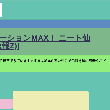
ションMAX！ ニート仙
Z)]
て運営できています＞本日は足元が悪い中ご足労頂き誠に有難うござ