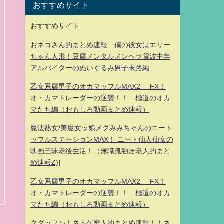
おすすめサイト
おすすめサイト
おネコさん的まとめ速報 僕の彼女はエリー
ちゃん人形！豆腐メンタルメンヘラ電波中年
アルバイターのぬいぐるみ男子末路編
乙女系腐男子のオカマッフルMAX2- FX！
オ・カマトレーダーの逆襲！！ 極道のオカ
マたち編（おもしろ動画まとめ速報）
魔法熟女/美魔女ッ娘メグみみちゃんのニート
ッフルステーションMAX！ ニート仙人仙女の
映画三昧老後生活！（無職孤独居老人的まと
め速報Z)]
乙女系腐男子のオカマッフルMAX2- FX！
オ・カマトレーダーの逆襲！！ 極道のオカ
マたち編（おもしろ動画まとめ速報）
タダッフル！ネトゲ廃人的まとめ速報！！ネ