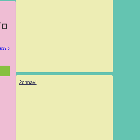
プロ
u39jp
2chnavi