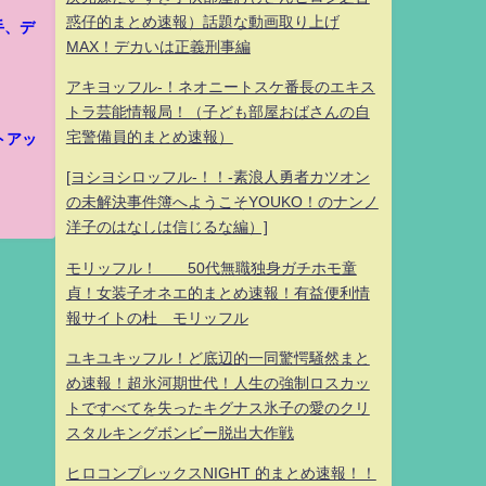
惑仔的まとめ速報）話題な動画取り上げ
手、デ
MAX！デカいは正義刑事編
アキヨッフル-！ネオニートスケ番長のエキス
トラ芸能情報局！（子ども部屋おばさんの自
宅警備員的まとめ速報）
トアッ
[ヨシヨシロッフル-！！-素浪人勇者カツオン
の未解決事件簿へようこそYOUKO！のナンノ
洋子のはなしは信じるな編）]
モリッフル！ 50代無職独身ガチホモ童
貞！女装子オネエ的まとめ速報！有益便利情
報サイトの杜 モリッフル
ユキユキッフル！ど底辺的一同驚愕騒然まと
め速報！超氷河期世代！人生の強制ロスカッ
トですべてを失ったキグナス氷子の愛のクリ
スタルキングボンビー脱出大作戦
ヒロコンプレックスNIGHT 的まとめ速報！！