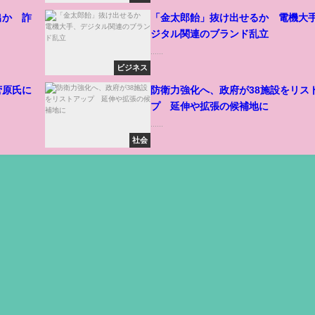
出か 詐
「金太郎飴」抜け出せるか 電機大
ジタル関連のブランド乱立
......
ビジネス
菅原氏に
防衛力強化へ、政府が38施設をリス
プ 延伸や拡張の候補地に
......
社会