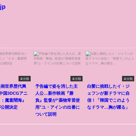
jp
未分類
未分類
未分類
映画世界歴代興
予告編で姿を消した主
白髪に挑戦したイ・ジ
中国3DCGアニ
人公…新作映画『勝
ェフンが新ドラマに自
タ：魔童鬧海』
負』監督が“薬物常習使
信！「韓国でこのよう
が公開決定
用”ユ・アインの出番に
なドラマ…胸が躍る」
ついて説明