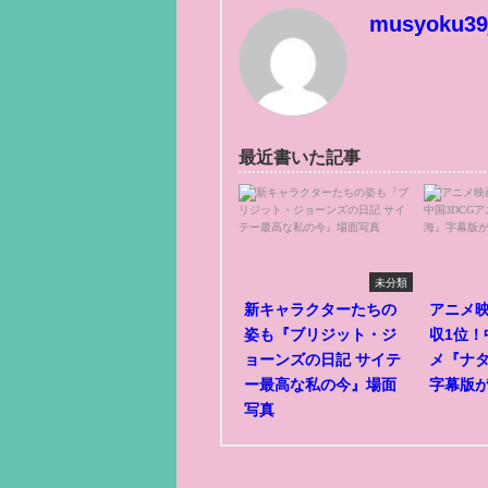
musyoku39
最近書いた記事
未分類
新キャラクターたちの
アニメ
姿も『ブリジット・ジ
収1位！
ョーンズの日記 サイテ
メ『ナ
ー最高な私の今』場面
字幕版
写真