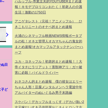
員に
ハルッフル-専業主夫的YOUTUBERまとめ速
報！キモデブロリコンおたく！初老人の介護
生活！激動の1750日
アニゲタレスト（元祖！アニメッフル） ひ
きこもりニートのオナベ的まとめ速報
火浦のシネマッフル映画NEWS情報ポータブ
ルの杜！オネエ管理人オカマちゃんの鬼女的
まとめ速報!オカマッフルアタックナンバーハ
ーフ
ユカ・ヨネッフル！初老的まとめ速報！！大
せぬ日
帝イタチにラリアット！害獣神アリ・ガー被
害に必殺！パイルドライバー
おネコさん的まとめ速報 僕の彼女はエリー
ちゃん人形！豆腐メンタルメンヘラ電波中年
に子ど
アルバイターのぬいぐるみ男子末路編
スケバン！デカッフルまっくす（デカい強い2
次元嫁だいすき子供部屋おじさんヒロシ之古