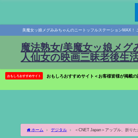
美魔女ッ娘メグみみちゃんのニートッフルステーションMAX！ 
魔法熟女/美魔女ッ娘メグ
人仙女の映画三昧老後生活
おもしろおすすめサイト＜お客様皆様が掲載の
おもしろおすすめサイト
ホーム
デジタル
＜CNET Japan＞アップル、折り