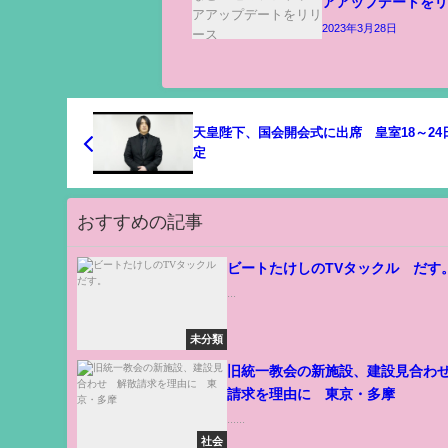
アアップデートを
2023年3月28日
天皇陛下、国会開会式に出席 皇室18～24
定
おすすめの記事
ビートたけしのTVタックル だす
...
未分類
旧統一教会の新施設、建設見合わ
請求を理由に 東京・多摩
......
社会