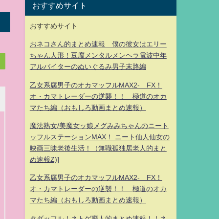
おすすめサイト
おすすめサイト
おネコさん的まとめ速報 僕の彼女はエリー
ちゃん人形！豆腐メンタルメンヘラ電波中年
アルバイターのぬいぐるみ男子末路編
乙女系腐男子のオカマッフルMAX2- FX！
オ・カマトレーダーの逆襲！！ 極道のオカ
マたち編（おもしろ動画まとめ速報）
魔法熟女/美魔女ッ娘メグみみちゃんのニート
ッフルステーションMAX！ ニート仙人仙女の
映画三昧老後生活！（無職孤独居老人的まと
め速報Z)]
乙女系腐男子のオカマッフルMAX2- FX！
オ・カマトレーダーの逆襲！！ 極道のオカ
マたち編（おもしろ動画まとめ速報）
タダッフル！ネトゲ廃人的まとめ速報！！ネ