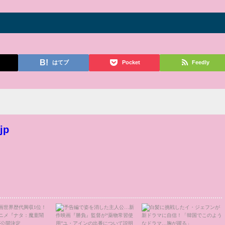
はてブ
Pocket
Feedly
jp