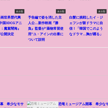
未分類
未分類
未分類
映画世界歴代興
予告編で姿を消した主
白髪に挑戦したイ・ジ
中国3DCGアニ
人公…新作映画『勝
ェフンが新ドラマに自
タ：魔童鬧海』
負』監督が“薬物常習使
信！「韓国でこのよう
が公開決定
用”ユ・アインの出番に
なドラマ…胸が躍る」
ついて説明
開幕 希少なモサ
恐竜ミュージアム開幕 希少な