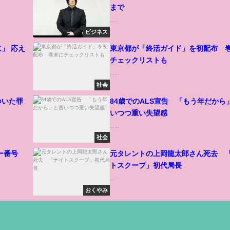
まで
......
ビジネス
」 応え
東京都が「終活ガイド」を初配布 
チェックリストも
......
社会
ついた罪
84歳でのALS宣告 「もう年だから
いつつ重い失望感
......
社会
ー番号
元タレントの上岡龍太郎さん死去 
トスクープ」初代局長
......
おくやみ