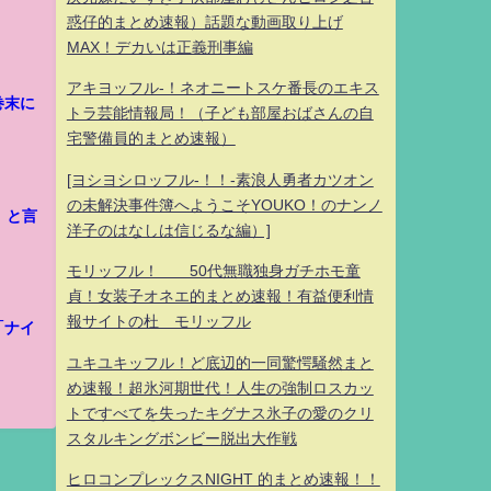
惑仔的まとめ速報）話題な動画取り上げ
MAX！デカいは正義刑事編
アキヨッフル-！ネオニートスケ番長のエキス
巻末に
トラ芸能情報局！（子ども部屋おばさんの自
宅警備員的まとめ速報）
[ヨシヨシロッフル-！！-素浪人勇者カツオン
の未解決事件簿へようこそYOUKO！のナンノ
」と言
洋子のはなしは信じるな編）]
モリッフル！ 50代無職独身ガチホモ童
貞！女装子オネエ的まとめ速報！有益便利情
報サイトの杜 モリッフル
「ナイ
ユキユキッフル！ど底辺的一同驚愕騒然まと
め速報！超氷河期世代！人生の強制ロスカッ
トですべてを失ったキグナス氷子の愛のクリ
スタルキングボンビー脱出大作戦
ヒロコンプレックスNIGHT 的まとめ速報！！