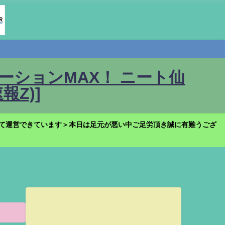
ションMAX！ ニート仙
Z)]
て運営できています＞本日は足元が悪い中ご足労頂き誠に有難うござ