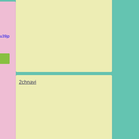
u39jp
2chnavi