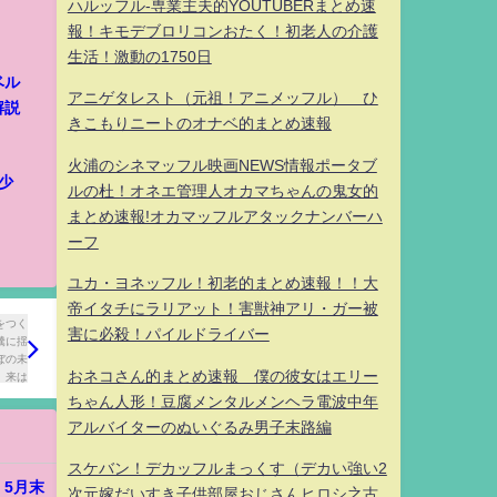
ハルッフル-専業主夫的YOUTUBERまとめ速
報！キモデブロリコンおたく！初老人の介護
生活！激動の1750日
ベル
アニゲタレスト（元祖！アニメッフル） ひ
解説
きこもりニートのオナベ的まとめ速報
火浦のシネマッフル映画NEWS情報ポータブ
少
ルの杜！オネエ管理人オカマちゃんの鬼女的
まとめ速報!オカマッフルアタックナンバーハ
ーフ
ユカ・ヨネッフル！初老的まとめ速報！！大
帝イタチにラリアット！害獣神アリ・ガー被
害に必殺！パイルドライバー
おネコさん的まとめ速報 僕の彼女はエリー
ちゃん人形！豆腐メンタルメンヘラ電波中年
アルバイターのぬいぐるみ男子末路編
スケバン！デカッフルまっくす（デカい強い2
5月末
次元嫁だいすき子供部屋おじさんヒロシ之古