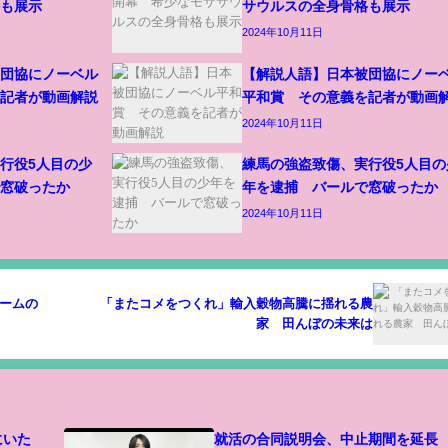
格も展示
サウルスの全身骨格も展示
2024年10月11日
被団協にノーベル
【解説人語】日本被団協にノー
を記者が動画解説
平和賞 その意義を記者が動画
2024年10月11日
行役5人目の少
練馬の強盗致傷、実行役5人目の
で窓破ったか
年を逮捕 バールで窓破ったか
2024年10月11日
ームの
「またコメをつくれ」輸入穀物高騰に揺れる農
家 田んぼの未来は
底にいた
就活の合同説明会、中止期間を延長 