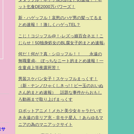
ット乞食DE2000万パワーズ！
新・ハゲッフル！哀愁のハゲ男の髪ってるま
とめ速報！！激しくハゲっTEL？
こじ！コジッフル@！-レズっ娘百合ネエ！こ
じらせ！50独身処女のBL腐女子的まとめ速報-
何だ！何が？真・シロッフル！！ 永遠の
無職童貞- ぼっちなニート的まとめ速報！一
生童貞上等夜露死苦！
男装スケバン女子！スケッフルまっくす！
（新・ナンノひゃくしきっ!！ビー玉のおいぬ
さん的まとめ速報） 話題な事件からおもし
ろ動画まで取り上げまっくす
ロボットアニメ！メカと美少女キャラだいす
き永遠の非リア充・非モテ星人 ！あらゆるマ
ニアの為のマニアックサイト
モサ