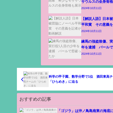
サウルスの全身骨
2024年10月11日
【解説人語】日本
平和賞 その意義
2024年10月11日
練馬の強盗致傷、実
年を逮捕 バール
2024年10月11日
科学の甲子園、数学分野で1位 酒田東高チ
「ひらめき」に迫る
おすすめの記事
「ゴジラ」は沖ノ鳥島南東の海