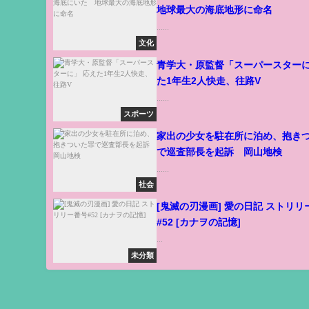
地球最大の海底地形に命名
......
文化
青学大・原監督「スーパースターに
た1年生2人快走、往路V
......
スポーツ
家出の少女を駐在所に泊め、抱き
で巡査部長を起訴 岡山地検
......
社会
[鬼滅の刃漫画] 愛の日記 ストリリ
#52 [カナヲの記憶]
...
未分類