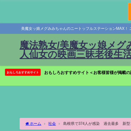
美魔女ッ娘メグみみちゃんのニートッフルステーションMAX！ 
魔法熟女/美魔女ッ娘メグ
人仙女の映画三昧老後生活
おもしろおすすめサイト＜お客様皆様が掲載の
おもしろおすすめサイト
ホーム
社会
島根県で374人が感染 過去最多 新型