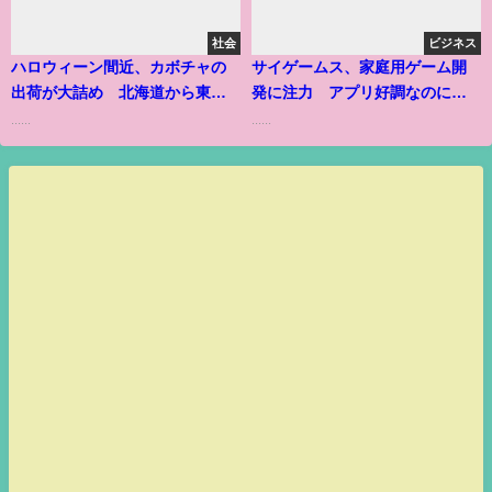
社会
ビジネス
ハロウィーン間近、カボチャの
サイゲームス、家庭用ゲーム開
出荷が大詰め 北海道から東
発に注力 アプリ好調なのにな
京、大阪へ
ぜ？
......
......