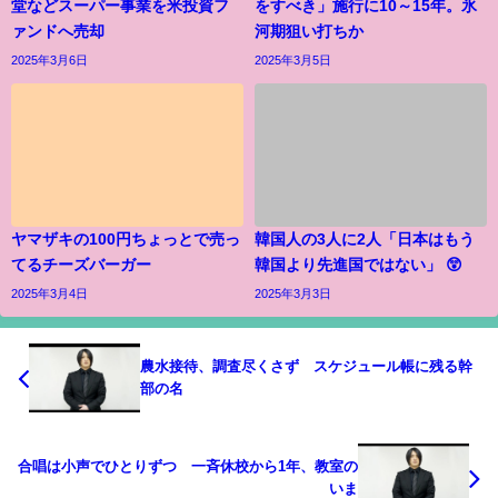
堂などスーパー事業を米投資フ
をすべき」施行に10～15年。氷
ァンドへ売却
河期狙い打ちか
2025年3月6日
2025年3月5日
ヤマザキの100円ちょっとで売っ
韓国人の3人に2人「日本はもう
てるチーズバーガー
韓国より先進国ではない」 😲
2025年3月4日
2025年3月3日
農水接待、調査尽くさず スケジュール帳に残る幹
部の名
合唱は小声でひとりずつ 一斉休校から1年、教室の
いま