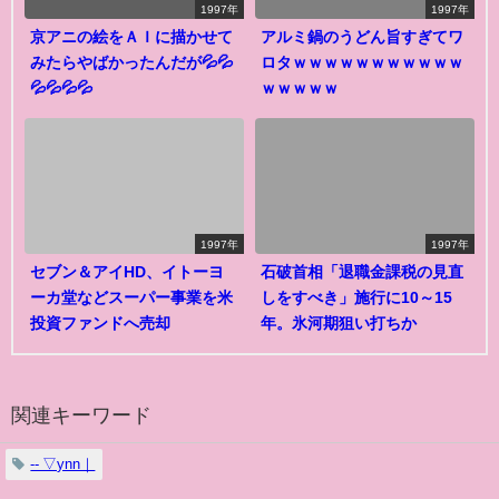
1997年
1997年
京アニの絵をＡＩに描かせて
アルミ鍋のうどん旨すぎてワ
みたらやばかったんだが💦💦
ロタｗｗｗｗｗｗｗｗｗｗｗ
💦💦💦💦
ｗｗｗｗｗ
1997年
1997年
セブン＆アイHD、イトーヨ
石破首相「退職金課税の見直
ーカ堂などスーパー事業を米
しをすべき」施行に10～15
投資ファンドへ売却
年。氷河期狙い打ちか
関連キーワード
‐‐ ▽ynn｜