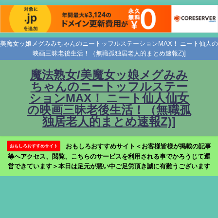
美魔女ッ娘メグみみちゃんのニートッフルステーションMAX！ ニート仙人の
映画三昧老後生活！（無職孤独居老人的まとめ速報Z)]
魔法熟女/美魔女ッ娘メグみみ
ちゃんのニートッフルステー
ションMAX！ ニート仙人仙女
の映画三昧老後生活！（無職孤
独居老人的まとめ速報Z)]
おもしろおすすめサイト＜お客様皆様が掲載の記事
おもしろおすすめサイト
等へアクセス、閲覧、こちらのサービスを利用される事でかろうじて運
営できています＞本日は足元が悪い中ご足労頂き誠に有難うございます