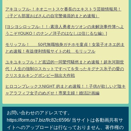
アキヨッフル-！ネオニートスケ番長のエキストラ芸能情報局！
（子ども部屋おばさんの自宅警備員的まとめ速報）
[ヨシヨシロッフル-！！-素浪人勇者カツオンの未解決事件簿へよ
うこそYOUKO！のナンノ洋子のはなしは信じるな編）]
モリッフル！ 50代無職独身ガチホモ童貞！女装子オネエ的ま
とめ速報！有益便利情報サイトの杜 モリッフル
ユキユキッフル！ど底辺的一同驚愕騒然まとめ速報！超氷河期世
代！人生の強制ロスカットですべてを失ったキグナス氷子の愛の
クリスタルキングボンビー脱出大作戦
ヒロコンプレックスNIGHT 的まとめ速報！！子供が欲しいど陰キ
ャアラフィフ女子のめざせ！専業主婦！婚活計画編
お問い合わせのアドレスです。
https://form.os7.biz/f/c82c6596/ 当サイトは各動画共有サ
イトへのアップロードは行なっておりません、著作権の