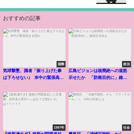
おすすめの記事
国際
政治
気球撃墜、識者「振り上げた拳
広島ビジョンは核廃絶への道筋
は下ろせない｣ 米中の緊張高ま
示せたか 「防衛目的に」維持
る恐れ
正当化も
......
......
1997年
社会