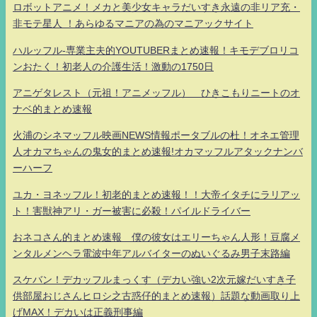
ロボットアニメ！メカと美少女キャラだいすき永遠の非リア充・
非モテ星人 ！あらゆるマニアの為のマニアックサイト
ハルッフル-専業主夫的YOUTUBERまとめ速報！キモデブロリコ
ンおたく！初老人の介護生活！激動の1750日
アニゲタレスト（元祖！アニメッフル） ひきこもりニートのオ
ナベ的まとめ速報
火浦のシネマッフル映画NEWS情報ポータブルの杜！オネエ管理
人オカマちゃんの鬼女的まとめ速報!オカマッフルアタックナンバ
ーハーフ
ユカ・ヨネッフル！初老的まとめ速報！！大帝イタチにラリアッ
ト！害獣神アリ・ガー被害に必殺！パイルドライバー
おネコさん的まとめ速報 僕の彼女はエリーちゃん人形！豆腐メ
ンタルメンヘラ電波中年アルバイターのぬいぐるみ男子末路編
スケバン！デカッフルまっくす（デカい強い2次元嫁だいすき子
供部屋おじさんヒロシ之古惑仔的まとめ速報）話題な動画取り上
げMAX！デカいは正義刑事編