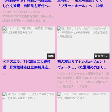
【維新凄すぎ】維新が問題提起
豊島区、「消滅可能性」から
した文通費 自民党も寄付へ→
「ブラックホール」へ 10年の
あれ？立憲れいわは？？？？？
対策とは
1：2021/11/16(火) 17:57:27.43
......
ID:MMlXaY6O0文通費百万円 自民・新人
議員ら全額寄付へ（省略）全文 htt...
国際
競馬コラム
ベネズエラ、7月28日に大統領
初の左回りでもたれたヴェント
選 野党候補者は立候補見込み
ヴォーチェ、G1通用の力あり条
立たず
件替われば巻き返せる／高松宮
......
☆ヴェントヴォーチェ（日曜中京11R・高
松宮記念8着） 馬場を気にしている感じは
記念
なかったが、3コーナー付近から内にもた
れ、直線もスムーズさを...