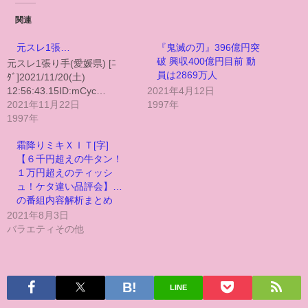
関連
元スレ1張…
『鬼滅の刃』396億円突
破 興収400億円目前 動
元スレ1張り手(愛媛県) [ﾆ
員は2869万人
ﾀﾞ]2021/11/20(土)
12:56:43.15ID:mCyc…
2021年4月12日
2021年11月22日
1997年
1997年
霜降りミキＸＩＴ[字]
【６千円超えの牛タン！
１万円超えのティッシ
ュ！ケタ違い品評会】…
の番組内容解析まとめ
2021年8月3日
バラエティその他
LINE