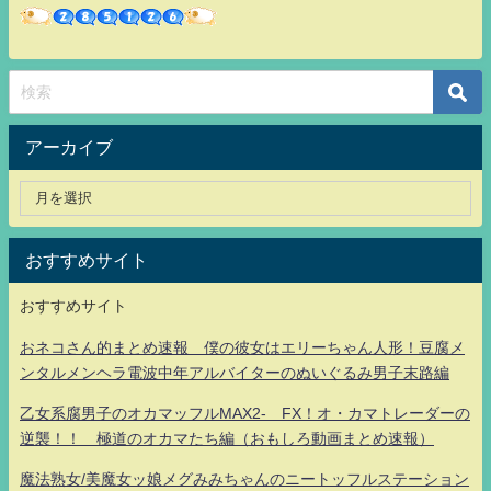
アーカイブ
おすすめサイト
おすすめサイト
おネコさん的まとめ速報 僕の彼女はエリーちゃん人形！豆腐メ
ンタルメンヘラ電波中年アルバイターのぬいぐるみ男子末路編
乙女系腐男子のオカマッフルMAX2- FX！オ・カマトレーダーの
逆襲！！ 極道のオカマたち編（おもしろ動画まとめ速報）
魔法熟女/美魔女ッ娘メグみみちゃんのニートッフルステーション