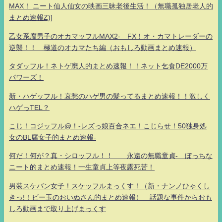
MAX！ ニート仙人仙女の映画三昧老後生活！（無職孤独居老人的
まとめ速報Z)]
乙女系腐男子のオカマッフルMAX2- FX！オ・カマトレーダーの
逆襲！！ 極道のオカマたち編（おもしろ動画まとめ速報）
タダッフル！ネトゲ廃人的まとめ速報！！ネット乞食DE2000万
パワーズ！
新・ハゲッフル！哀愁のハゲ男の髪ってるまとめ速報！！激しく
ハゲっTEL？
こじ！コジッフル@！-レズっ娘百合ネエ！こじらせ！50独身処
女のBL腐女子的まとめ速報-
何だ！何が？真・シロッフル！！ 永遠の無職童貞- ぼっちな
ニート的まとめ速報！一生童貞上等夜露死苦！
男装スケバン女子！スケッフルまっくす！（新・ナンノひゃくし
きっ!！ビー玉のおいぬさん的まとめ速報） 話題な事件からおも
しろ動画まで取り上げまっくす