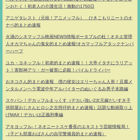
ンおたく！初老人の介護生活！激動の1750日
アニゲタレスト（元祖！アニメッフル） ひきこもりニートのオ
ナベ的まとめ速報
火浦のシネマッフル映画NEWS情報ポータブルの杜！オネエ管理
人オカマちゃんの鬼女的まとめ速報!オカマッフルアタックナンバ
ーハーフ
ユカ・ヨネッフル！初老的まとめ速報！！大帝イタチにラリアッ
ト！害獣神アリ・ガー被害に必殺！パイルドライバー
おネコさん的まとめ速報 僕の彼女はエリーちゃん人形！豆腐メ
ンタルメンヘラ電波中年アルバイターのぬいぐるみ男子末路編
スケバン！デカッフルまっくす（デカい強い2次元嫁だいすき子
供部屋おじさんヒロシ之古惑仔的まとめ速報）話題な動画取り上
げMAX！デカいは正義刑事編
アキヨッフル-！ネオニートスケ番長のエキストラ芸能情報局！
（子ども部屋おばさんの自宅警備員的まとめ速報）