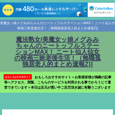
美魔女ッ娘メグみみちゃんのニートッフルステーションMAX！ ニート仙人の
映画三昧老後生活！（無職孤独居老人的まとめ速報Z)]
魔法熟女/美魔女ッ娘メグみみ
ちゃんのニートッフルステー
ションMAX！ ニート仙人仙女
の映画三昧老後生活！（無職孤
独居老人的まとめ速報Z)]
おもしろおすすめサイト＜お客様皆様が掲載の記事
おもしろおすすめサイト
等へアクセス、閲覧、こちらのサービスを利用される事でかろうじて運
営できています＞本日は足元が悪い中ご足労頂き誠に有難うございます