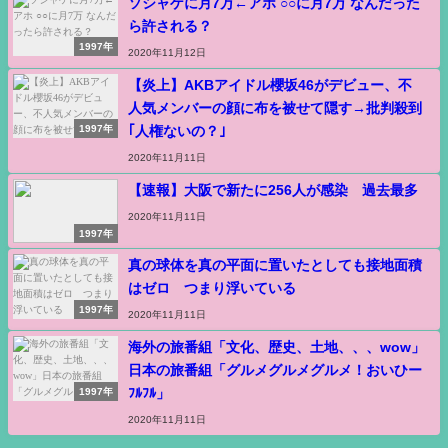
ソシャゲに月7万←アホ ○○に月7万 なんだった
ら許される？
1997年
2020年11月12日
【炎上】AKBアイドル櫻坂46がデビュー、不
人気メンバーの顔に布を被せて隠す→批判殺到
｢人権ないの？｣
1997年
2020年11月11日
【速報】大阪で新たに256人が感染 過去最多
2020年11月11日
1997年
真の球体を真の平面に置いたとしても接地面積
はゼロ つまり浮いている
1997年
2020年11月11日
海外の旅番組「文化、歴史、土地、、、wow」
日本の旅番組「グルメグルメグルメ！おいひー
ﾌﾙﾌﾙ」
1997年
2020年11月11日