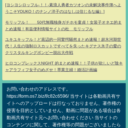
[ヨシヨシロッフル-！！-素浪人勇者カツオンの未解決事件簿へよ
うこそYOUKO！のナンノ洋子のはなしは信じるな編）]
モリッフル！ 50代無職独身ガチホモ童貞！女装子オネエ的ま
とめ速報！有益便利情報サイトの杜 モリッフル
ユキユキッフル！ど底辺的一同驚愕騒然まとめ速報！超氷河期世
代！人生の強制ロスカットですべてを失ったキグナス氷子の愛の
クリスタルキングボンビー脱出大作戦
ヒロコンプレックスNIGHT 的まとめ速報！！子供が欲しいど陰キ
ャアラフィフ女子のめざせ！専業主婦！婚活計画編
お問い合わせのアドレスです。
https://form.os7.biz/f/c82c6596/ 当サイトは各動画共有サ
イトへのアップロードは行なっておりません、著作権の
侵害を目的としていません、動画に問題がある場合は各
動画共有サイト元へお問い合わせください 当サイトの
コンテンツに関して、著作権等の問題がございましたら