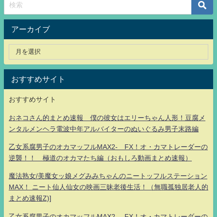
アーカイブ
おすすめサイト
おすすめサイト
おネコさん的まとめ速報 僕の彼女はエリーちゃん人形！豆腐メ
ンタルメンヘラ電波中年アルバイターのぬいぐるみ男子末路編
乙女系腐男子のオカマッフルMAX2- FX！オ・カマトレーダーの
逆襲！！ 極道のオカマたち編（おもしろ動画まとめ速報）
魔法熟女/美魔女ッ娘メグみみちゃんのニートッフルステーション
MAX！ ニート仙人仙女の映画三昧老後生活！（無職孤独居老人的
まとめ速報Z)]
乙女系腐男子のオカマッフルMAX2- FX！オ・カマトレーダーの