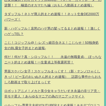
逆襲！！ 極道のオカマたち編（おもしろ動画まとめ速報）
タダッフル！ネトゲ廃人的まとめ速報！！ネット乞食DE2000万
パワーズ！
新・ハゲッフル！哀愁のハゲ男の髪ってるまとめ速報！！激しく
ハゲっTEL？
こじ！コジッフル@！-レズっ娘百合ネエ！こじらせ！50独身処
女のBL腐女子的まとめ速報-
何だ！何が？真・シロッフル！！ 永遠の無職童貞- ぼっちな
ニート的まとめ速報！一生童貞上等夜露死苦！
男装スケバン女子！スケッフルまっくす！（新・ナンノひゃくし
きっ!！ビー玉のおいぬさん的まとめ速報） 話題な事件からおも
しろ動画まで取り上げまっくす
ロボットアニメ！メカと美少女キャラだいすき永遠の非リア充・
非モテ星人 ！あらゆるマニアの為のマニアックサイト
ハルッフル-専業主夫的YOUTUBERまとめ速報！キモデブロリコ