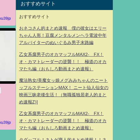
おすすめサイト
おすすめサイト
ku39jp
おネコさん的まとめ速報 僕の彼女はエリー
ちゃん人形！豆腐メンタルメンヘラ電波中年
アルバイターのぬいぐるみ男子末路編
乙女系腐男子のオカマッフルMAX2- FX！
オ・カマトレーダーの逆襲！！ 極道のオカ
マたち編（おもしろ動画まとめ速報）
魔法熟女/美魔女ッ娘メグみみちゃんのニート
ッフルステーションMAX！ ニート仙人仙女の
映画三昧老後生活！（無職孤独居老人的まと
め速報Z)]
乙女系腐男子のオカマッフルMAX2- FX！
オ・カマトレーダーの逆襲！！ 極道のオカ
ku39jp
マたち編（おもしろ動画まとめ速報）
タダッフル！ネトゲ廃人的まとめ速報！！ネ