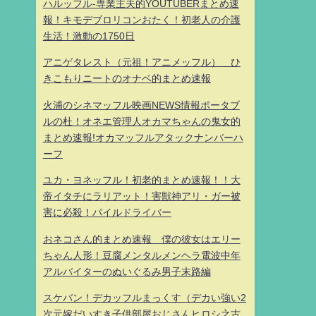
ハルッフル-専業主夫的YOUTUBERまとめ速
報！キモデブロリコンおたく！初老人の介護
生活！激動の1750日
アニゲタレスト（元祖！アニメッフル） ひ
きこもりニートのオナベ的まとめ速報
火浦のシネマッフル映画NEWS情報ポータブ
ルの杜！オネエ管理人オカマちゃんの鬼女的
まとめ速報!オカマッフルアタックナンバーハ
ーフ
ユカ・ヨネッフル！初老的まとめ速報！！大
帝イタチにラリアット！害獣神アリ・ガー被
害に必殺！パイルドライバー
おネコさん的まとめ速報 僕の彼女はエリー
ちゃん人形！豆腐メンタルメンヘラ電波中年
アルバイターのぬいぐるみ男子末路編
スケバン！デカッフルまっくす（デカい強い2
次元嫁だいすき子供部屋おじさんヒロシ之古