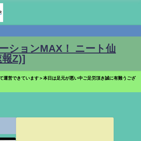
ションMAX！ ニート仙
Z)]
て運営できています＞本日は足元が悪い中ご足労頂き誠に有難うござ