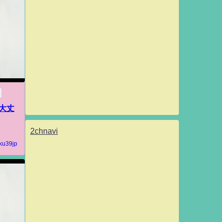
大丈
2chnavi
ku39jp