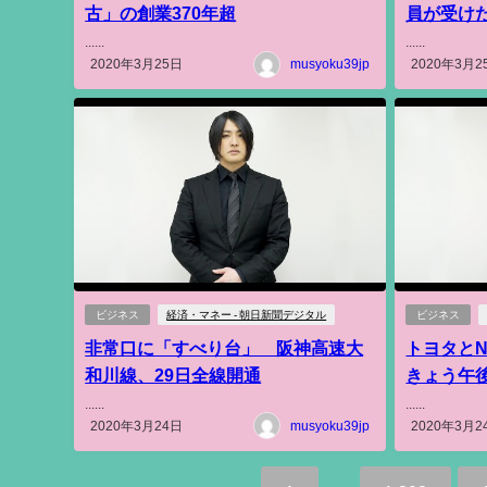
古」の創業370年超
員が受け
......
......
2020年3月25日
musyoku39jp
2020年3月2
ビジネス
経済・マネー - 朝日新聞デジタル
ビジネス
非常口に「すべり台」 阪神高速大
トヨタとN
和川線、29日全線開通
きょう午
......
......
2020年3月24日
musyoku39jp
2020年3月2