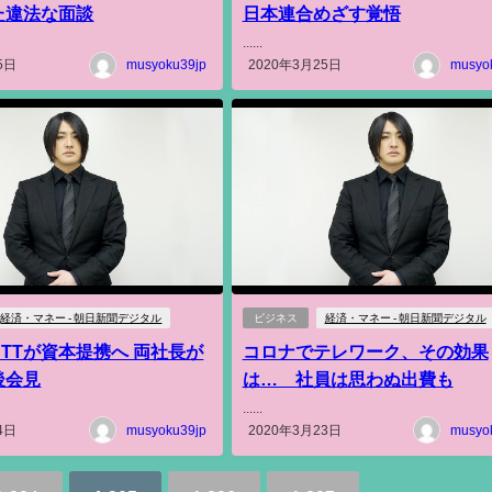
た違法な面談
日本連合めざす覚悟
......
5日
musyoku39jp
2020年3月25日
musyo
経済・マネー - 朝日新聞デジタル
ビジネス
経済・マネー - 朝日新聞デジタル
TTが資本提携へ 両社長が
コロナでテレワーク、その効果
後会見
は… 社員は思わぬ出費も
......
4日
musyoku39jp
2020年3月23日
musyo