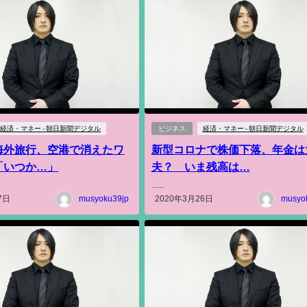
経済・マネー - 朝日新聞デジタル
ビジネス
経済・マネー - 朝日新聞デジタル
海外旅行、空港で消えたワ
新型コロナで株価下落、年金は
「いつか…」
夫？ いま残高は…
......
7日
musyoku39jp
2020年3月26日
musyo