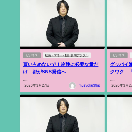
ビジネス
経済・マネー - 朝日新聞デジタル
ビジネス
買い占めないで！冷静に必要な量だ
グッバイ
け 都がSNS発信へ
クワク 
......
......
2020年3月27日
musyoku39jp
2020年3月2