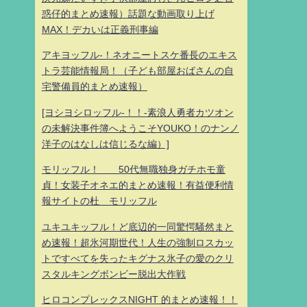
惑仔的まとめ速報）話題な動画取り上げ
MAX！デカいは正義刑事編
アキヨッフル-！ネオニートスケ番長のエキス
トラ芸能情報局！（子ども部屋おばさんの自
宅警備員的まとめ速報）
[ヨシヨシロッフル-！！-素浪人勇者カツオン
の未解決事件簿へようこそYOUKO！のナンノ
洋子のはなしは信じるな編）]
モリッフル！ 50代無職独身ガチホモ童
貞！女装子オネエ的まとめ速報！有益便利情
報サイトの杜 モリッフル
ユキユキッフル！ど底辺的一同驚愕騒然まと
め速報！超氷河期世代！人生の強制ロスカッ
トですべてを失ったキグナス氷子の愛のクリ
スタルキングボンビー脱出大作戦
ヒロコンプレックスNIGHT 的まとめ速報！！