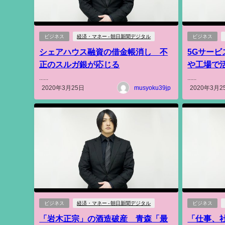
ビジネス
経済・マネー - 朝日新聞デジタル
ビジネス
シェアハウス融資の借金帳消し 不
5Gサー
正のスルガ銀が応じる
や工場で
......
......
2020年3月25日
musyoku39jp
2020年3月2
ビジネス
経済・マネー - 朝日新聞デジタル
ビジネス
「岩木正宗」の酒造破産 青森「最
「仕事、