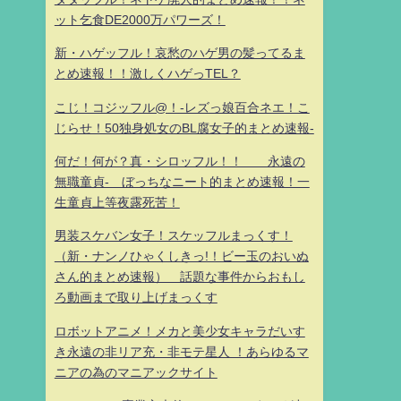
ット乞食DE2000万パワーズ！
新・ハゲッフル！哀愁のハゲ男の髪ってるま
とめ速報！！激しくハゲっTEL？
こじ！コジッフル@！-レズっ娘百合ネエ！こ
じらせ！50独身処女のBL腐女子的まとめ速報-
何だ！何が？真・シロッフル！！ 永遠の
無職童貞- ぼっちなニート的まとめ速報！一
生童貞上等夜露死苦！
男装スケバン女子！スケッフルまっくす！
（新・ナンノひゃくしきっ!！ビー玉のおいぬ
さん的まとめ速報） 話題な事件からおもし
ろ動画まで取り上げまっくす
ロボットアニメ！メカと美少女キャラだいす
き永遠の非リア充・非モテ星人 ！あらゆるマ
ニアの為のマニアックサイト