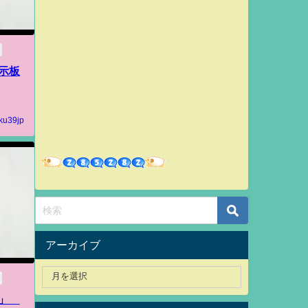
示板
ku39jp
アーカイブ
い」