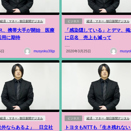
経済・マネー - 朝日新聞デジタル
ビジネス
経済・マネー - 朝日新聞デジタル
ビス、携帯大手が開始 医療
「感染隠している」とデマ、掲
活用に期待
に店名 売上も減って
......
5日
musyoku39jp
2020年3月25日
musyo
経済・マネー - 朝日新聞デジタル
ビジネス
経済・マネー - 朝日新聞デジタル
社外ならあるよ」 日立社
トヨタもNTTも「生き残れな