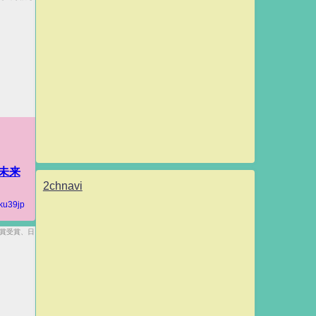
未来
2chnavi
ku39jp