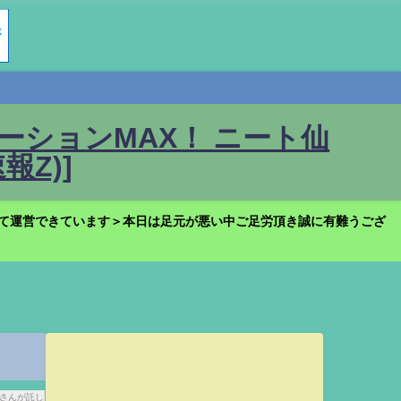
ションMAX！ ニート仙
Z)]
て運営できています＞本日は足元が悪い中ご足労頂き誠に有難うござ