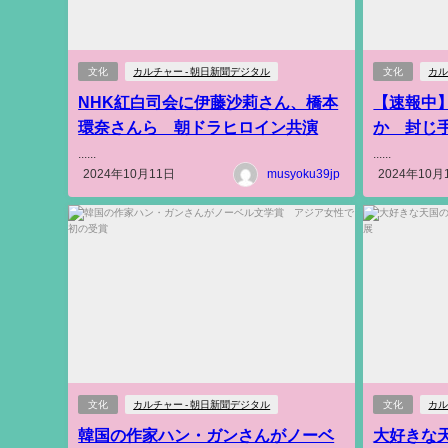
文化
カルチャー - 朝日新聞デジタル
文化
カル
NHK紅白司会に伊藤沙莉さん、橋本
【速報中
環奈さんら 朝ドラヒロイン共演
か 封じ
......
......
2024年10月11日
musyoku39jp
2024年10月
文化
カルチャー - 朝日新聞デジタル
文化
カル
韓国の作家ハン・ガンさんがノーベ
大好きな