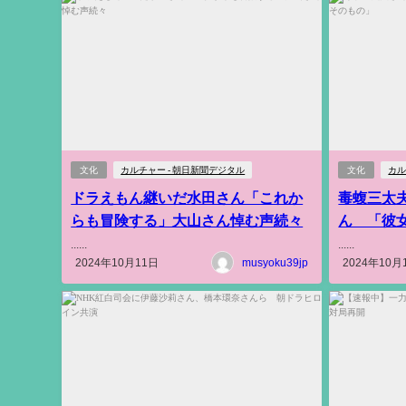
文化
カルチャー - 朝日新聞デジタル
文化
カル
ドラえもん継いだ水田さん「これか
毒蝮三太
らも冒険する」大山さん悼む声続々
ん 「彼
......
......
2024年10月11日
musyoku39jp
2024年10月