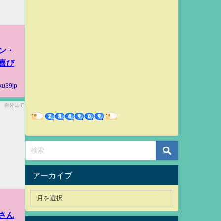
ン・
喜び
ku39jp
アーカイブ
さん