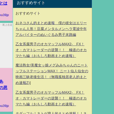
おすすめサイト
とは
おすすめサイト
ku39jp
おネコさん的まとめ速報 僕の彼女はエリー
ちゃん人形！豆腐メンタルメンヘラ電波中年
アルバイターのぬいぐるみ男子末路編
乙女系腐男子のオカマッフルMAX2- FX！
オ・カマトレーダーの逆襲！！ 極道のオカ
マたち編（おもしろ動画まとめ速報）
魔法熟女/美魔女ッ娘メグみみちゃんのニート
ッフルステーションMAX！ ニート仙人仙女の
映画三昧老後生活！（無職孤独居老人的まと
あ
め速報Z)]
の思
乙女系腐男子のオカマッフルMAX2- FX！
オ・カマトレーダーの逆襲！！ 極道のオカ
マたち編（おもしろ動画まとめ速報）
ku39jp
タダッフル！ネトゲ廃人的まとめ速報！！ネ