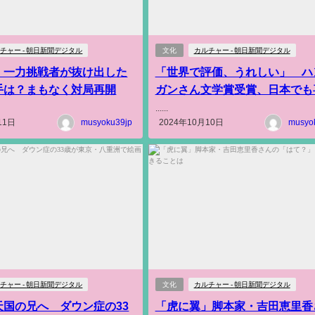
チャー - 朝日新聞デジタル
文化
カルチャー - 朝日新聞デジタル
】一力挑戦者が抜け出した
「世界で評価、うれしい」 ハ
手は？まもなく対局再開
ガンさん文学賞受賞、日本でも
......
11日
musyoku39jp
2024年10月10日
musyo
チャー - 朝日新聞デジタル
文化
カルチャー - 朝日新聞デジタル
天国の兄へ ダウン症の33
「虎に翼」脚本家・吉田恵里香