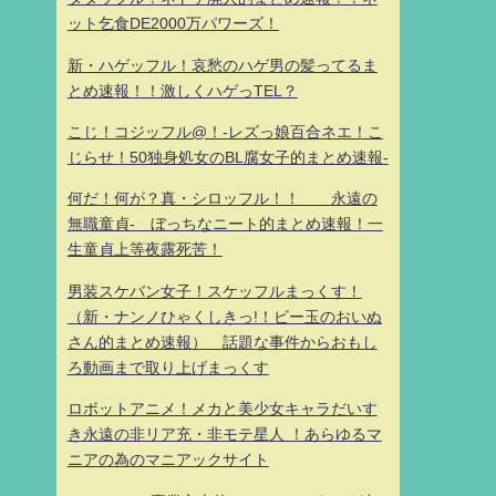
ット乞食DE2000万パワーズ！
新・ハゲッフル！哀愁のハゲ男の髪ってるま
とめ速報！！激しくハゲっTEL？
こじ！コジッフル@！-レズっ娘百合ネエ！こ
じらせ！50独身処女のBL腐女子的まとめ速報-
何だ！何が？真・シロッフル！！ 永遠の
無職童貞- ぼっちなニート的まとめ速報！一
生童貞上等夜露死苦！
男装スケバン女子！スケッフルまっくす！
（新・ナンノひゃくしきっ!！ビー玉のおいぬ
さん的まとめ速報） 話題な事件からおもし
ろ動画まで取り上げまっくす
ロボットアニメ！メカと美少女キャラだいす
き永遠の非リア充・非モテ星人 ！あらゆるマ
ニアの為のマニアックサイト