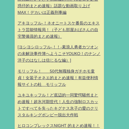
惑仔的まとめ速報）話題な動画取り上げ
MAX！デカいは正義刑事編
アキヨッフル-！ネオニートスケ番長のエキス
トラ芸能情報局！（子ども部屋おばさんの自
宅警備員的まとめ速報）
[ヨシヨシロッフル-！！-素浪人勇者カツオン
の未解決事件簿へようこそYOUKO！のナンノ
洋子のはなしは信じるな編）]
モリッフル！ 50代無職独身ガチホモ童
貞！女装子オネエ的まとめ速報！有益便利情
報サイトの杜 モリッフル
ユキユキッフル！ど底辺的一同驚愕騒然まと
め速報！超氷河期世代！人生の強制ロスカッ
トですべてを失ったキグナス氷子の愛のクリ
スタルキングボンビー脱出大作戦
ヒロコンプレックスNIGHT 的まとめ速報！！