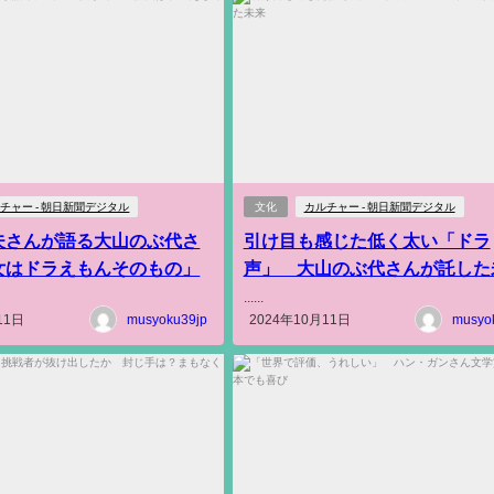
チャー - 朝日新聞デジタル
文化
カルチャー - 朝日新聞デジタル
夫さんが語る大山のぶ代さ
引け目も感じた低く太い「ドラ
女はドラえもんそのもの」
声」 大山のぶ代さんが託した
......
11日
musyoku39jp
2024年10月11日
musyo