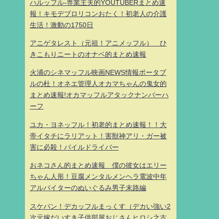
ハルッフル-専業主夫的YOUTUBERまとめ速
報！キモデブロリコンおたく！初老人の介護
生活！激動の1750日
アニゲタレスト（元祖！アニメッフル） ひ
きこもりニートのオナベ的まとめ速報
火浦のシネマッフル映画NEWS情報ポータブ
ルの杜！オネエ管理人オカマちゃんの鬼女的
まとめ速報!オカマッフルアタックナンバーハ
ーフ
ユカ・ヨネッフル！初老的まとめ速報！！大
帝イタチにラリアット！害獣神アリ・ガー被
害に必殺！パイルドライバー
おネコさん的まとめ速報 僕の彼女はエリー
ちゃん人形！豆腐メンタルメンヘラ電波中年
アルバイターのぬいぐるみ男子末路編
スケバン！デカッフルまっくす（デカい強い2
次元嫁だいすき子供部屋おじさんヒロシ之古