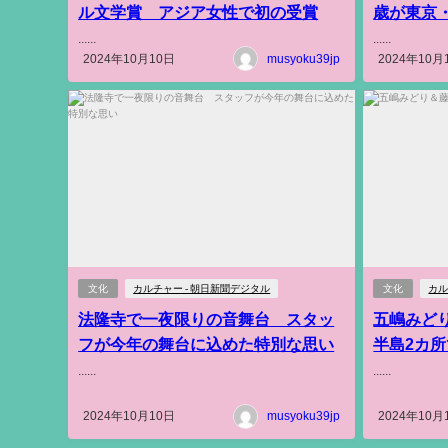
ル文学賞 アジア女性で初の受賞
歳が東京
......
......
2024年10月10日
musyoku39jp
2024年10月
文化
カルチャー - 朝日新聞デジタル
文化
カル
法隆寺で一夜限りの音舞台 スタッ
五嶋みど
フが今年の舞台に込めた特別な思い
半島2カ
......
......
2024年10月10日
musyoku39jp
2024年10月