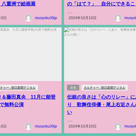
・八重洲で絵画展
の「はて？」 自分にできるこ
......
10日
musyoku39jp
2024年10月10日
musyo
チャー - 朝日新聞デジタル
文化
カルチャー - 朝日新聞デジタル
り＆藤田真央 11月に能登
伝統の良さは「心のリレー」に
所で無料公演
り 歌舞伎俳優・尾上右近さん
い
......
10日
musyoku39jp
2024年10月10日
musyo