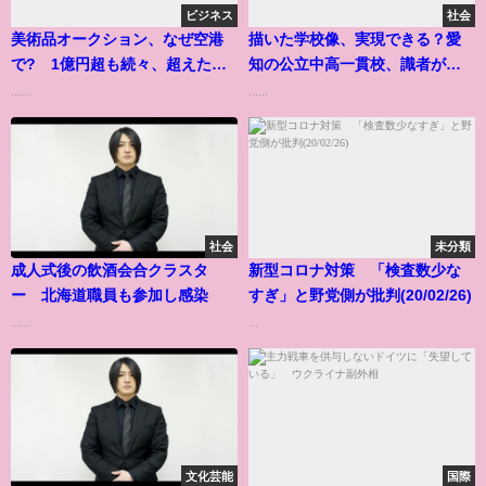
ビジネス
社会
美術品オークション、なぜ空港
描いた学校像、実現できる？愛
で? 1億円超も続々、超えたハ
知の公立中高一貫校、識者が語
ードル
る課題
......
......
社会
未分類
成人式後の飲酒会合クラスタ
新型コロナ対策 「検査数少な
ー 北海道職員も参加し感染
すぎ」と野党側が批判(20/02/26)
......
...
文化芸能
国際