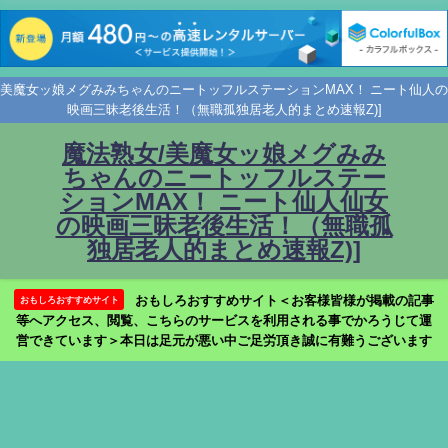
美魔女ッ娘メグみみちゃんのニートッフルステーションMAX！ ニート仙人の
映画三昧老後生活！（無職孤独居老人的まとめ速報Z)]
魔法熟女/美魔女ッ娘メグみみ
ちゃんのニートッフルステー
ションMAX！ ニート仙人仙女
の映画三昧老後生活！（無職孤
独居老人的まとめ速報Z)]
おもしろおすすめサイト＜お客様皆様が掲載の記事
おもしろおすすめサイト
等へアクセス、閲覧、こちらのサービスを利用される事でかろうじて運
営できています＞本日は足元が悪い中ご足労頂き誠に有難うございます