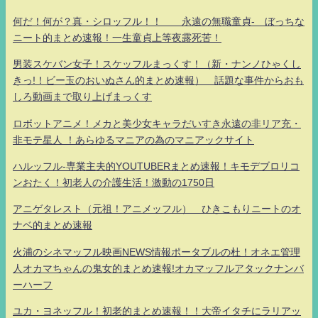
何だ！何が？真・シロッフル！！ 永遠の無職童貞- ぼっちな
ニート的まとめ速報！一生童貞上等夜露死苦！
男装スケバン女子！スケッフルまっくす！（新・ナンノひゃくし
きっ!！ビー玉のおいぬさん的まとめ速報） 話題な事件からおも
しろ動画まで取り上げまっくす
ロボットアニメ！メカと美少女キャラだいすき永遠の非リア充・
非モテ星人 ！あらゆるマニアの為のマニアックサイト
ハルッフル-専業主夫的YOUTUBERまとめ速報！キモデブロリコ
ンおたく！初老人の介護生活！激動の1750日
アニゲタレスト（元祖！アニメッフル） ひきこもりニートのオ
ナベ的まとめ速報
火浦のシネマッフル映画NEWS情報ポータブルの杜！オネエ管理
人オカマちゃんの鬼女的まとめ速報!オカマッフルアタックナンバ
ーハーフ
ユカ・ヨネッフル！初老的まとめ速報！！大帝イタチにラリアッ