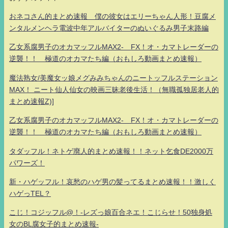
おネコさん的まとめ速報 僕の彼女はエリーちゃん人形！豆腐メ
ンタルメンヘラ電波中年アルバイターのぬいぐるみ男子末路編
乙女系腐男子のオカマッフルMAX2- FX！オ・カマトレーダーの
逆襲！！ 極道のオカマたち編（おもしろ動画まとめ速報）
魔法熟女/美魔女ッ娘メグみみちゃんのニートッフルステーション
MAX！ ニート仙人仙女の映画三昧老後生活！（無職孤独居老人的
まとめ速報Z)]
乙女系腐男子のオカマッフルMAX2- FX！オ・カマトレーダーの
逆襲！！ 極道のオカマたち編（おもしろ動画まとめ速報）
タダッフル！ネトゲ廃人的まとめ速報！！ネット乞食DE2000万
パワーズ！
新・ハゲッフル！哀愁のハゲ男の髪ってるまとめ速報！！激しく
ハゲっTEL？
こじ！コジッフル@！-レズっ娘百合ネエ！こじらせ！50独身処
女のBL腐女子的まとめ速報-