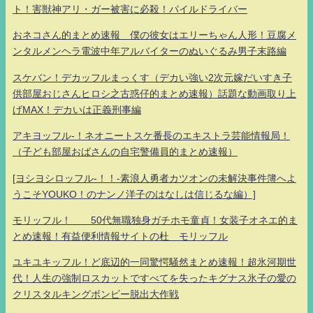
ト！害獣神アリ・ガー被害に必殺！パイルドライバー
おネコさん的まとめ速報 僕の彼女はエリーちゃん人形！豆腐メ
ンタルメンヘラ電波中年アルバイターのぬいぐるみ男子末路編
スケバン！デカッフルまっくす（デカい強い2次元嫁だいすき子
供部屋おじさんヒロシ之古惑仔的まとめ速報）話題な動画取り上
げMAX！デカいは正義刑事編
アキヨッフル-！ネオニートスケ番長のエキストラ芸能情報局！
（子ども部屋おばさんの自宅警備員的まとめ速報）
[ヨシヨシロッフル-！！-素浪人勇者カツオンの未解決事件簿へよ
うこそYOUKO！のナンノ洋子のはなしは信じるな編）]
モリッフル！ 50代無職独身ガチホモ童貞！女装子オネエ的ま
とめ速報！有益便利情報サイトの杜 モリッフル
ユキユキッフル！ど底辺的一同驚愕騒然まとめ速報！超氷河期世
代！人生の強制ロスカットですべてを失ったキグナス氷子の愛の
クリスタルキングボンビー脱出大作戦