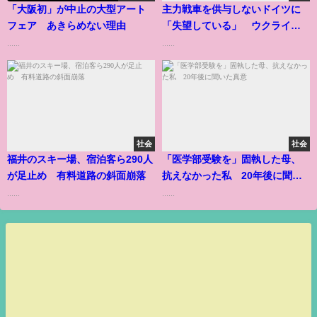
「大阪初」が中止の大型アート
主力戦車を供与しないドイツに
フェア あきらめない理由
「失望している」 ウクライナ
副外相
......
......
社会
社会
福井のスキー場、宿泊客ら290人
「医学部受験を」固執した母、
が足止め 有料道路の斜面崩落
抗えなかった私 20年後に聞い
た真意
......
......