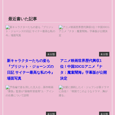
最近書いた記事
未分類
未分類
新キャラクターたちの姿も
アニメ映画世界歴代興収1
『ブリジット・ジョーンズの
位！中国3DCGアニメ『ナ
日記 サイテー最高な私の今』
タ：魔童鬧海』字幕版が公開
場面写真
決定
未分類
未分類