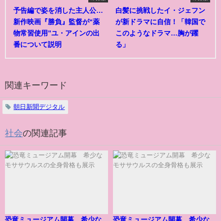
予告編で姿を消した主人公…
白髪に挑戦したイ・ジェフン
新作映画『勝負』監督が“薬
が新ドラマに自信！「韓国で
物常習使用”ユ・アインの出
このようなドラマ…胸が躍
番について説明
る」
関連キーワード
朝日新聞デジタル
社会
の関連記事
恐竜ミュージアム開幕 希少な
恐竜ミュージアム開幕 希少な