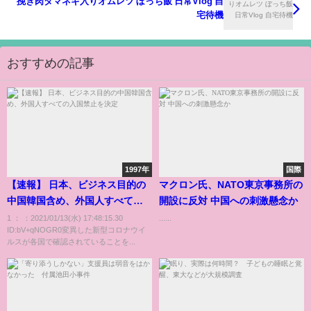
挽き肉タマネギ入りオムレツ ぼっち飯 日常Vlog 自
宅待機
おすすめの記事
1997年
国際
【速報】 日本、ビジネス目的の
マクロン氏、NATO東京事務所の
中国韓国含め、外国人すべての
開設に反対 中国への刺激懸念か
入国禁止を決定
1 ： ：2021/01/13(水) 17:48:15.30
......
ID:bV+qNOGR0変異した新型コロナウイ
ルスが各国で確認されていることを...