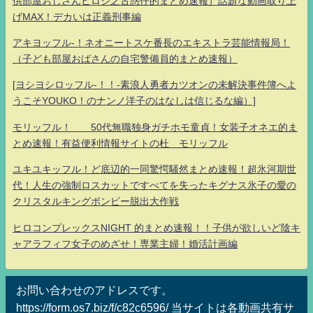
供部屋おじさんヒロシ之古惑仔的まとめ速報）話題な動画取り上
げMAX！デカいは正義刑事編
アキヨッフル-！ネオニートスケ番長のエキストラ芸能情報局！
（子ども部屋おばさんの自宅警備員的まとめ速報）
[ヨシヨシロッフル-！！-素浪人勇者カツオンの未解決事件簿へよ
うこそYOUKO！のナンノ洋子のはなしは信じるな編）]
モリッフル！ 50代無職独身ガチホモ童貞！女装子オネエ的ま
とめ速報！有益便利情報サイトの杜 モリッフル
ユキユキッフル！ど底辺的一同驚愕騒然まとめ速報！超氷河期世
代！人生の強制ロスカットですべてを失ったキグナス氷子の愛の
クリスタルキングボンビー脱出大作戦
ヒロコンプレックスNIGHT 的まとめ速報！！子供が欲しいど陰キ
ャアラフィフ女子のめざせ！専業主婦！婚活計画編
お問い合わせのアドレスです。
https://form.os7.biz/f/c82c6596/ 当サイトは各動画共有サ