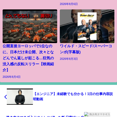
2026年8月6日
公開直後ヨーロッパで1位なの
ワイルド・スピード/スーパーコ
に、日本だけ未公開、次々とな
ンボ(字幕版)
どんでん返しが起こる…狂気の
2026年8月3日
没入感の反転スリラー【映画紹
介】
2026年8月4日
【エンジニア】未経験でも分かる！1日の仕事内容説
明動画