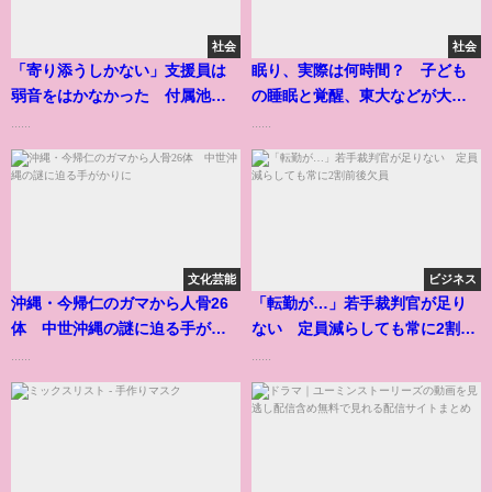
社会
社会
「寄り添うしかない」支援員は
眠り、実際は何時間？ 子ども
弱音をはかなかった 付属池田
の睡眠と覚醒、東大などが大規
小事件
模調査
......
......
文化芸能
ビジネス
沖縄・今帰仁のガマから人骨26
「転勤が…」若手裁判官が足り
体 中世沖縄の謎に迫る手がか
ない 定員減らしても常に2割前
りに
後欠員
......
......