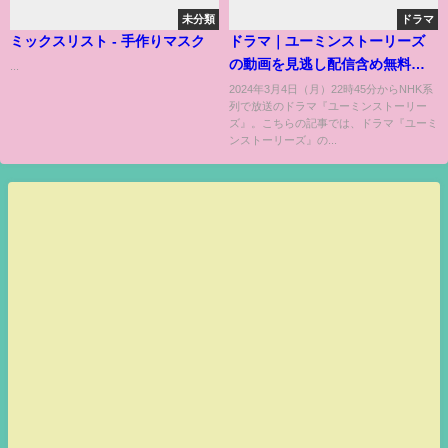
未分類
ドラマ
ミックスリスト - 手作りマスク
ドラマ｜ユーミンストーリーズ
の動画を見逃し配信含め無料で
...
見れる配信サイトまとめ
2024年3月4日（月）22時45分からNHK系
列で放送のドラマ『ユーミンストーリー
ズ』。こちらの記事では、ドラマ『ユーミ
ンストーリーズ』の...