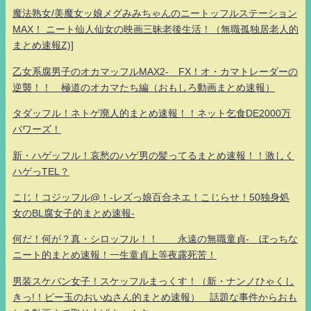
魔法熟女/美魔女ッ娘メグみみちゃんのニートッフルステーション
MAX！ ニート仙人仙女の映画三昧老後生活！（無職孤独居老人的
まとめ速報Z)]
乙女系腐男子のオカマッフルMAX2- FX！オ・カマトレーダーの
逆襲！！ 極道のオカマたち編（おもしろ動画まとめ速報）
タダッフル！ネトゲ廃人的まとめ速報！！ネット乞食DE2000万
パワーズ！
新・ハゲッフル！哀愁のハゲ男の髪ってるまとめ速報！！激しく
ハゲっTEL？
こじ！コジッフル@！-レズっ娘百合ネエ！こじらせ！50独身処
女のBL腐女子的まとめ速報-
何だ！何が？真・シロッフル！！ 永遠の無職童貞- ぼっちな
ニート的まとめ速報！一生童貞上等夜露死苦！
男装スケバン女子！スケッフルまっくす！（新・ナンノひゃくし
きっ!！ビー玉のおいぬさん的まとめ速報） 話題な事件からおも