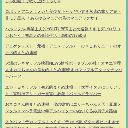
しろ動画まで取り上げまっくす
ロボットアニメ！メカと美少女キャラだいすき永遠の非リア充・
非モテ星人 ！あらゆるマニアの為のマニアックサイト
ハルッフル-専業主夫的YOUTUBERまとめ速報！キモデブロリコ
ンおたく！初老人の介護生活！激動の1750日
アニゲタレスト（元祖！アニメッフル） ひきこもりニートのオ
ナベ的まとめ速報
火浦のシネマッフル映画NEWS情報ポータブルの杜！オネエ管理
人オカマちゃんの鬼女的まとめ速報!オカマッフルアタックナンバ
ーハーフ
ユカ・ヨネッフル！初老的まとめ速報！！大帝イタチにラリアッ
ト！害獣神アリ・ガー被害に必殺！パイルドライバー
おネコさん的まとめ速報 僕の彼女はエリーちゃん人形！豆腐メ
ンタルメンヘラ電波中年アルバイターのぬいぐるみ男子末路編
スケバン！デカッフルまっくす（デカい強い2次元嫁だいすき子