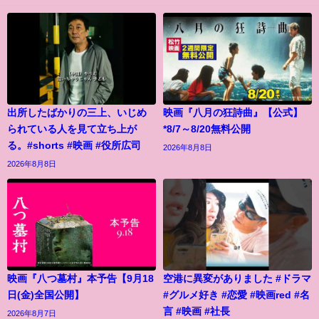
出所したばかりの三上、いじめ
映画『八月の狂詩曲』【公式】
られている人を見て立ち上が
*8/7～8/20無料公開
る。#shorts #映画 #役所広司
2026年8月8日
2026年8月8日
映画『八つ墓村』本予告【9月18
空港に異変がありました #ドラマ
日(金)全国公開】
#グルメ好き #恋愛 #映画red #名
言 #映画 #社長
2026年8月7日