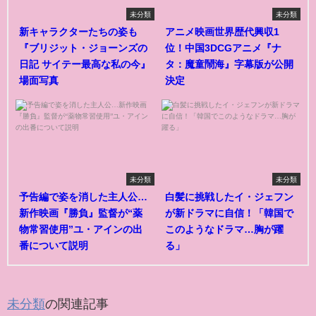
未分類
未分類
新キャラクターたちの姿も
アニメ映画世界歴代興収1
『ブリジット・ジョーンズの
位！中国3DCGアニメ『ナ
日記 サイテー最高な私の今』
タ：魔童鬧海』字幕版が公開
場面写真
決定
未分類
未分類
予告編で姿を消した主人公…
白髪に挑戦したイ・ジェフン
新作映画『勝負』監督が“薬
が新ドラマに自信！「韓国で
物常習使用”ユ・アインの出
このようなドラマ…胸が躍
番について説明
る」
未分類
の関連記事