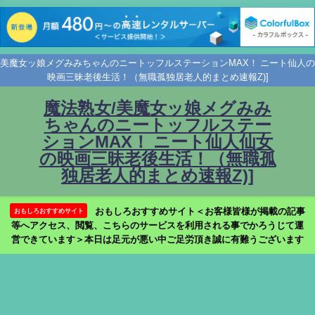
美魔女ッ娘メグみみちゃんのニートッフルステーションMAX！ ニート仙人の
映画三昧老後生活！（無職孤独居老人的まとめ速報Z)]
魔法熟女/美魔女ッ娘メグみみ
ちゃんのニートッフルステー
ションMAX！ ニート仙人仙女
の映画三昧老後生活！（無職孤
独居老人的まとめ速報Z)]
おもしろおすすめサイト＜お客様皆様が掲載の記事
おもしろおすすめサイト
等へアクセス、閲覧、こちらのサービスを利用される事でかろうじて運
営できています＞本日は足元が悪い中ご足労頂き誠に有難うございます