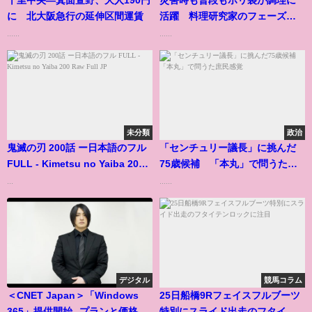
に 北大阪急行の延伸区間運賃
活躍 料理研究家のフェーズフ
リー発想
......
......
未分類
政治
鬼滅の刃 200話 ー日本語のフル
「センチュリー議長」に挑んだ
FULL - Kimetsu no Yaiba 200
75歳候補 「本丸」で問うた庶
Raw Full JP
民感覚
...
......
デジタル
競馬コラム
＜CNET Japan＞「Windows
25日船橋9Rフェイスフルブーツ
365」提供開始--プランと価格が
特別にスライド出走のフタイテ