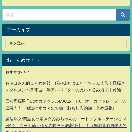
アーカイブ
おすすめサイト
おすすめサイト
おネコさん的まとめ速報 僕の彼女はエリーちゃん人形！豆腐メ
ンタルメンヘラ電波中年アルバイターのぬいぐるみ男子末路編
乙女系腐男子のオカマッフルMAX2- FX！オ・カマトレーダーの
逆襲！！ 極道のオカマたち編（おもしろ動画まとめ速報）
魔法熟女/美魔女ッ娘メグみみちゃんのニートッフルステーション
MAX！ ニート仙人仙女の映画三昧老後生活！（無職孤独居老人的