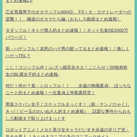
まとめ速報Z)]
乙女系腐男子のオカマッフルMAX2- FX！オ・カマトレーダーの
逆襲！！ 極道のオカマたち編（おもしろ動画まとめ速報）
タダッフル！ネトゲ廃人的まとめ速報！！ネット乞食DE2000万
パワーズ！
新・ハゲッフル！哀愁のハゲ男の髪ってるまとめ速報！！激しく
ハゲっTEL？
こじ！コジッフル@！-レズっ娘百合ネエ！こじらせ！50独身処
女のBL腐女子的まとめ速報-
何だ！何が？真・シロッフル！！ 永遠の無職童貞- ぼっちな
ニート的まとめ速報！一生童貞上等夜露死苦！
男装スケバン女子！スケッフルまっくす！（新・ナンノひゃくし
きっ!！ビー玉のおいぬさん的まとめ速報） 話題な事件からおも
しろ動画まで取り上げまっくす
ロボットアニメ！メカと美少女キャラだいすき永遠の非リア充・
非モテ星人 ！あらゆるマニアの為のマニアックサイト