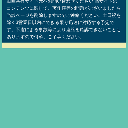
動画共有サイト元へお問い合わせください 当サイトの
コンテンツに関して、著作権等の問題がございましたら
当該ページを削除しますのでご連絡ください。土日祝を
除く3営業日以内にできる限り迅速に対応する予定で
す。不慮による事故等により連絡を確認できないことも
ありますので何卒、ご了承ください。
美魔女ッ娘メグみみちゃんのニートッフルステーションMAX！ ニート仙人の
映画三昧老後生活！（無職孤独居老人的まとめ速報Z)] All Rights Reserved.