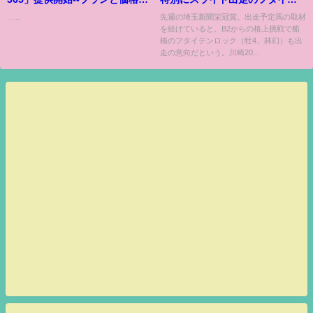
明らかに
ンロックに注目
......
先週の埼玉新聞栄冠賞。出走予定馬の取材
を続けていると、B2からの格上挑戦で船
橋のフタイテンロック（牡4、林幻）も出
走の意向だという。川崎20...