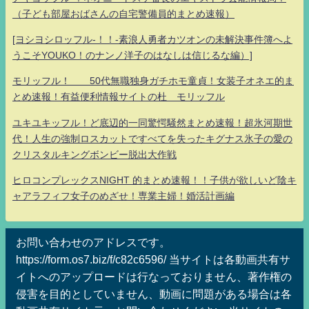
（子ども部屋おばさんの自宅警備員的まとめ速報）
[ヨシヨシロッフル-！！-素浪人勇者カツオンの未解決事件簿へよ
うこそYOUKO！のナンノ洋子のはなしは信じるな編）]
モリッフル！ 50代無職独身ガチホモ童貞！女装子オネエ的ま
とめ速報！有益便利情報サイトの杜 モリッフル
ユキユキッフル！ど底辺的一同驚愕騒然まとめ速報！超氷河期世
代！人生の強制ロスカットですべてを失ったキグナス氷子の愛の
クリスタルキングボンビー脱出大作戦
ヒロコンプレックスNIGHT 的まとめ速報！！子供が欲しいど陰キ
ャアラフィフ女子のめざせ！専業主婦！婚活計画編
お問い合わせのアドレスです。
https://form.os7.biz/f/c82c6596/ 当サイトは各動画共有サ
イトへのアップロードは行なっておりません、著作権の
侵害を目的としていません、動画に問題がある場合は各