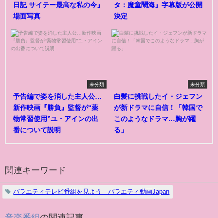
日記 サイテー最高な私の今』
タ：魔童鬧海』字幕版が公開
場面写真
決定
未分類
未分類
予告編で姿を消した主人公…
白髪に挑戦したイ・ジェフン
新作映画『勝負』監督が“薬
が新ドラマに自信！「韓国で
物常習使用”ユ・アインの出
このようなドラマ…胸が躍
番について説明
る」
関連キーワード
バラエティテレビ番組を見よう バラエティ動画Japan
音楽番組
の関連記事