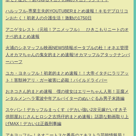
ハルッフル-専業主夫的YOUTUBERまとめ速報！キモデブロリコ
ンおたく！初老人の介護生活！激動の1750日
アニゲタレスト（元祖！アニメッフル） ひきこもりニートのオ
ナベ的まとめ速報
火浦のシネマッフル映画NEWS情報ポータブルの杜！オネエ管理
人オカマちゃんの鬼女的まとめ速報!オカマッフルアタックナンバ
ーハーフ
ユカ・ヨネッフル！初老的まとめ速報！！大帝イタチにラリアッ
ト！害獣神アリ・ガー被害に必殺！パイルドライバー
おネコさん的まとめ速報 僕の彼女はエリーちゃん人形！豆腐メ
ンタルメンヘラ電波中年アルバイターのぬいぐるみ男子末路編
スケバン！デカッフルまっくす（デカい強い2次元嫁だいすき子
供部屋おじさんヒロシ之古惑仔的まとめ速報）話題な動画取り上
げMAX！デカいは正義刑事編
アキヨッフル-！ネオニートスケ番長のエキストラ芸能情報局！