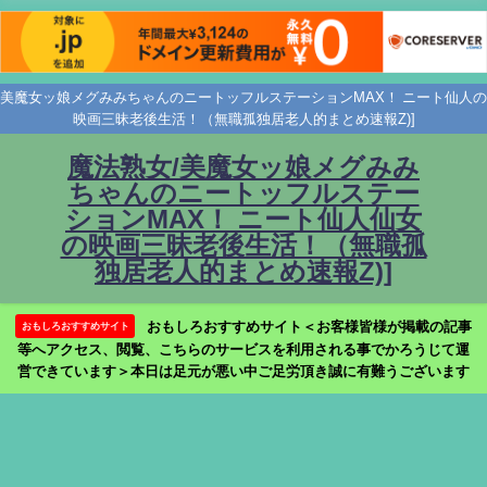
美魔女ッ娘メグみみちゃんのニートッフルステーションMAX！ ニート仙人の
映画三昧老後生活！（無職孤独居老人的まとめ速報Z)]
魔法熟女/美魔女ッ娘メグみみ
ちゃんのニートッフルステー
ションMAX！ ニート仙人仙女
の映画三昧老後生活！（無職孤
独居老人的まとめ速報Z)]
おもしろおすすめサイト＜お客様皆様が掲載の記事
おもしろおすすめサイト
等へアクセス、閲覧、こちらのサービスを利用される事でかろうじて運
営できています＞本日は足元が悪い中ご足労頂き誠に有難うございます