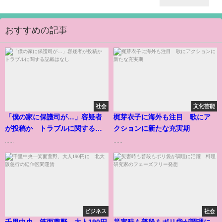
おすすめの記事
社会
文化芸能
「僕の家に保護司が…」容疑者
梶芽衣子に海外も注目 歌にア
が投稿か トラブルに関する記
クションに新たな充実期
載はなし
......
......
ビジネス
社会
千里中央―箕面萱野、大人190円
災害時も普段もポリ袋が調理に