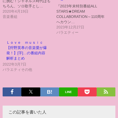
に挑む！シャネルズ時代はも
ちろん、ソロ歌手とし…
『2023年末特別番組ALL
2020年4月19日
STARS★DREAM
音楽番組
COLLABORATION～110周年
へカウン…
2023年12月27日
バラエティー
Ｌｏｖｅ ｍｕｓｉｃ
【狩野英孝の音楽愛が爆
発！】[字]…の番組内容
解析まとめ
2022年3月7日
バラエティその他
LINE
この記事を書いた人