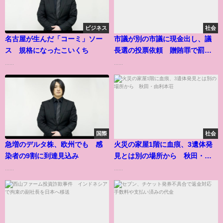
ビジネス
社会
名古屋が生んだ「コーミ」ソー
市議が別の市議に現金出し、議
ス 規格になったこいくち
長選の投票依頼 贈賄罪で罰金
刑 岡山
......
......
国際
社会
急増のデルタ株、欧州でも 感
火災の家屋1階に血痕、3遺体発
染者の9割に到達見込み
見とは別の場所から 秋田・由
利本荘
......
......