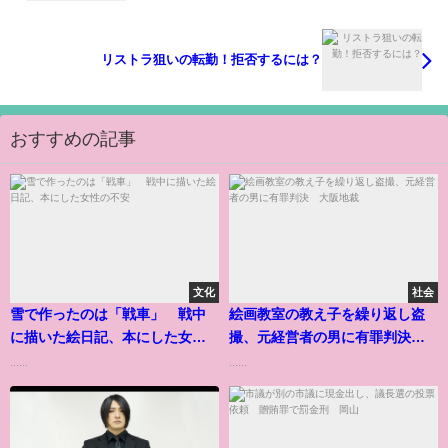
リストラ狙いの転勤！拒否するには？
おすすめの記事
文化
社会
雪で作ったのは「戦車」 戦中
絵画教室の教え子を繰り返し盗
に描いた絵日記、本にした女性
撮、元経営者の男に有罪判決
の不安
大阪地裁
......
......