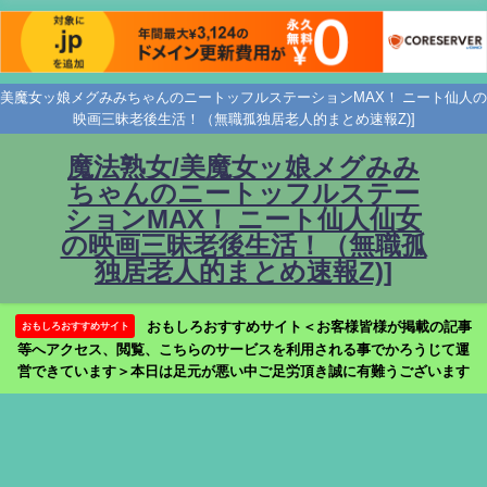
美魔女ッ娘メグみみちゃんのニートッフルステーションMAX！ ニート仙人の
映画三昧老後生活！（無職孤独居老人的まとめ速報Z)]
魔法熟女/美魔女ッ娘メグみみ
ちゃんのニートッフルステー
ションMAX！ ニート仙人仙女
の映画三昧老後生活！（無職孤
独居老人的まとめ速報Z)]
おもしろおすすめサイト＜お客様皆様が掲載の記事
おもしろおすすめサイト
等へアクセス、閲覧、こちらのサービスを利用される事でかろうじて運
営できています＞本日は足元が悪い中ご足労頂き誠に有難うございます