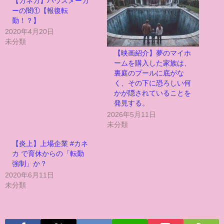
【カネカ】ハウスメーカ
ーの闇①【報復転
勤！？】
2020年4月20日
未分類
【映画紹介】夢のマイホ
ームを購入した家族は、
裏庭のプールに底がな
く、その下に恐ろしい何
かが隠されていることを
発見する。
2026年5月11日
未分類
【炎上】上場企業 #カネ
カ で育休からの「転勤
強制」か？
2020年6月11日
未分類