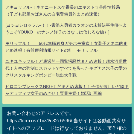
アキヨッフル-！ネオニートスケ番長のエキストラ芸能情報局！
（子ども部屋おばさんの自宅警備員的まとめ速報）
[ヨシヨシロッフル-！！-素浪人勇者カツオンの未解決事件簿へよ
うこそYOUKO！のナンノ洋子のはなしは信じるな編）]
モリッフル！ 50代無職独身ガチホモ童貞！女装子オネエ的ま
とめ速報！有益便利情報サイトの杜 モリッフル
ユキユキッフル！ど底辺的一同驚愕騒然まとめ速報！超氷河期世
代！人生の強制ロスカットですべてを失ったキグナス氷子の愛の
クリスタルキングボンビー脱出大作戦
ヒロコンプレックスNIGHT 的まとめ速報！！子供が欲しいど陰キ
ャアラフィフ女子のめざせ！専業主婦！婚活計画編
お問い合わせのアドレスです。
https://form.os7.biz/f/c82c6596/ 当サイトは各動画共有サ
イトへのアップロードは行なっておりません、著作権の