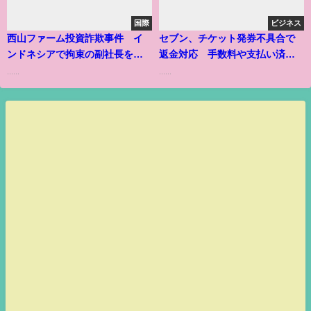
国際
ビジネス
西山ファーム投資詐欺事件 イ
セブン、チケット発券不具合で
ンドネシアで拘束の副社長を日
返金対応 手数料や支払い済み
本へ移送
の代金
......
......