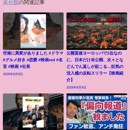
未分類
の関連記事
空港に異変がありました #ドラマ
公開直後ヨーロッパで1位なの
#グルメ好き #恋愛 #映画red #名
に、日本だけ未公開、次々とな
言 #映画 #社長
どんでん返しが起こる…狂気の
没入感の反転スリラー【映画紹
2026年8月6日
介】
2026年8月4日