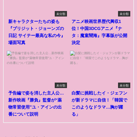
未分類
未分類
新キャラクターたちの姿も
アニメ映画世界歴代興収1
『ブリジット・ジョーンズの
位！中国3DCGアニメ『ナ
日記 サイテー最高な私の今』
タ：魔童鬧海』字幕版が公開
場面写真
決定
未分類
未分類
予告編で姿を消した主人公…
白髪に挑戦したイ・ジェフン
新作映画『勝負』監督が“薬
が新ドラマに自信！「韓国で
物常習使用”ユ・アインの出
このようなドラマ…胸が躍
番について説明
る」