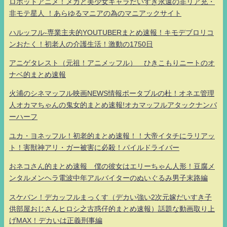
ロボットアニメ！メカと美少女キャラだいすき永遠の非リア充・
非モテ星人 ！あらゆるマニアの為のマニアックサイト
ハルッフル-専業主夫的YOUTUBERまとめ速報！キモデブロリコ
ンおたく！初老人の介護生活！激動の1750日
アニゲタレスト（元祖！アニメッフル） ひきこもりニートのオ
ナベ的まとめ速報
火浦のシネマッフル映画NEWS情報ポータブルの杜！オネエ管理
人オカマちゃんの鬼女的まとめ速報!オカマッフルアタックナンバ
ーハーフ
ユカ・ヨネッフル！初老的まとめ速報！！大帝イタチにラリアッ
ト！害獣神アリ・ガー被害に必殺！パイルドライバー
おネコさん的まとめ速報 僕の彼女はエリーちゃん人形！豆腐メ
ンタルメンヘラ電波中年アルバイターのぬいぐるみ男子末路編
スケバン！デカッフルまっくす（デカい強い2次元嫁だいすき子
供部屋おじさんヒロシ之古惑仔的まとめ速報）話題な動画取り上
げMAX！デカいは正義刑事編