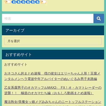
アーカイブ
おすすめサイト
おすすめサイト
おネコさん的まとめ速報 僕の彼女はエリーちゃん人形！豆腐メ
ンタルメンヘラ電波中年アルバイターのぬいぐるみ男子末路編
乙女系腐男子のオカマッフルMAX2- FX！オ・カマトレーダーの
逆襲！！ 極道のオカマたち編（おもしろ動画まとめ速報）
魔法熟女/美魔女ッ娘メグみみちゃんのニートッフルステーション