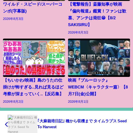
ワイルド・スピード/スーパーコ
【電撃報告】斎藤知事が映画
ンボ(字幕版)
『偏向報道』鑑賞！ファンは歓
喜、アンチは発狂😁【8/2
2026年8月3日
SAKISIRU】
2026年8月3日
【ちいかわ/映画】島のうたの仕
映画『ブルーロック』
掛けが怖すぎる..見れば見るほど
WEBCM〈キャラクター篇〉【8
考察が深まっていく..【反応集】
月7日(金)公開】
2026年8月2日
2026年8月1日
｢大麻栽培日記｣ 種から収穫まで タイムラプス Seed
To Harvest