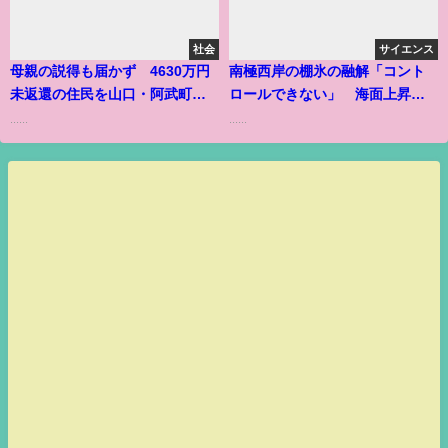
社会
サイエンス
母親の説得も届かず 4630万円
南極西岸の棚氷の融解「コント
未返還の住民を山口・阿武町が
ロールできない」 海面上昇の
提訴
引き金に
......
......