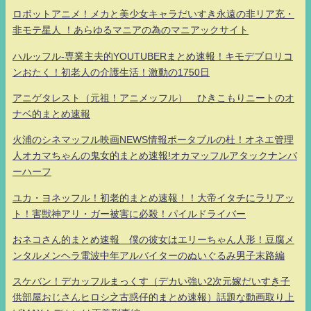
ロボットアニメ！メカと美少女キャラだいすき永遠の非リア充・
非モテ星人 ！あらゆるマニアの為のマニアックサイト
ハルッフル-専業主夫的YOUTUBERまとめ速報！キモデブロリコ
ンおたく！初老人の介護生活！激動の1750日
アニゲタレスト（元祖！アニメッフル） ひきこもりニートのオ
ナベ的まとめ速報
火浦のシネマッフル映画NEWS情報ポータブルの杜！オネエ管理
人オカマちゃんの鬼女的まとめ速報!オカマッフルアタックナンバ
ーハーフ
ユカ・ヨネッフル！初老的まとめ速報！！大帝イタチにラリアッ
ト！害獣神アリ・ガー被害に必殺！パイルドライバー
おネコさん的まとめ速報 僕の彼女はエリーちゃん人形！豆腐メ
ンタルメンヘラ電波中年アルバイターのぬいぐるみ男子末路編
スケバン！デカッフルまっくす（デカい強い2次元嫁だいすき子
供部屋おじさんヒロシ之古惑仔的まとめ速報）話題な動画取り上