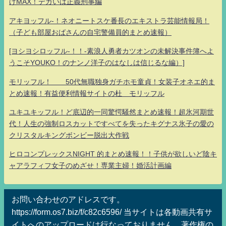
げMAX！デカいは正義刑事編
アキヨッフル-！ネオニートスケ番長のエキストラ芸能情報局！
（子ども部屋おばさんの自宅警備員的まとめ速報）
[ヨシヨシロッフル-！！-素浪人勇者カツオンの未解決事件簿へよ
うこそYOUKO！のナンノ洋子のはなしは信じるな編）]
モリッフル！ 50代無職独身ガチホモ童貞！女装子オネエ的ま
とめ速報！有益便利情報サイトの杜 モリッフル
ユキユキッフル！ど底辺的一同驚愕騒然まとめ速報！超氷河期世
代！人生の強制ロスカットですべてを失ったキグナス氷子の愛の
クリスタルキングボンビー脱出大作戦
ヒロコンプレックスNIGHT 的まとめ速報！！子供が欲しいど陰キ
ャアラフィフ女子のめざせ！専業主婦！婚活計画編
お問い合わせのアドレスです。
https://form.os7.biz/f/c82c6596/ 当サイトは各動画共有サ
イトへのアップロードは行なっておりません、著作権の