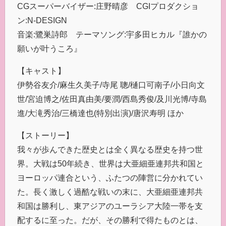
CGスーパーバイザー:庄野晴彦 CGIプロダクショ
ン:N-DESIGN
音楽:鷺巣詩郎 テーマソング:宇多田ヒカル『誰かの
願いが叶うころ』
【キャスト】
伊勢谷友介/麻生久美子/寺尾 聰/樋口可南子/小日向文
世/宮迫博之/佐田真由美/要潤/西島秀俊/及川光博/寺島
進/大滝秀治/三橋達也(特別出演)/唐沢寿明 ほか
【ストーリー】
我々が歩んできた歴史とは全く異なる歴史を持つ世
界。大戦は50年続き、世界は大亜細亜連邦共和国と
ヨーロッパ連合という、ふたつの陣営に分かれてい
た。長く激しく過酷な戦いの末に、大亜細亜連邦共
和国は勝利し、東アジアのユーラシア大陸一帯を支
配するに至った。だが、その勝利で得たものとは、