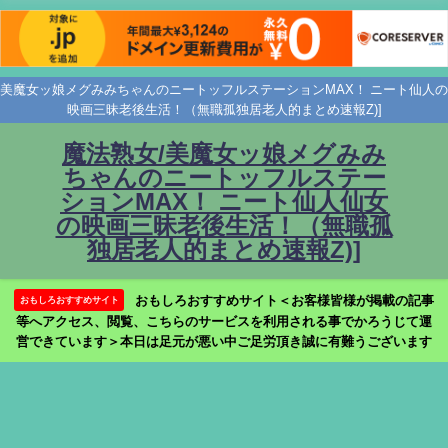
美魔女ッ娘メグみみちゃんのニートッフルステーションMAX！ ニート仙人の
映画三昧老後生活！（無職孤独居老人的まとめ速報Z)]
魔法熟女/美魔女ッ娘メグみみ
ちゃんのニートッフルステー
ションMAX！ ニート仙人仙女
の映画三昧老後生活！（無職孤
独居老人的まとめ速報Z)]
おもしろおすすめサイト＜お客様皆様が掲載の記事
おもしろおすすめサイト
等へアクセス、閲覧、こちらのサービスを利用される事でかろうじて運
営できています＞本日は足元が悪い中ご足労頂き誠に有難うございます