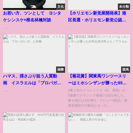
文化
未分類
お若い方、ツンとして ヨシタ
【ホリエモン新党展開発表】港
ケシンスケ×椎名林檎対談
区長選・ホリエモン新党公認候
補【柏井シゲタツ】をお願いし
......
...
ます
国際
競馬
ハマス、揺さぶり狙う人質動
【菊花賞】関東馬ワンツースリ
画 イスラエルは「プロパガン
ーはミホシンザンが勝った85年
ダ」と非難
以来38年ぶり／アラカルト
......
4番人気のドゥレッツァ（牡、尾関）が、
5連勝でクラシック最後の1冠を制した。
勝ち時計は3分3秒1。デビュー6戦目、重
賞初挑戦での戴冠となった...