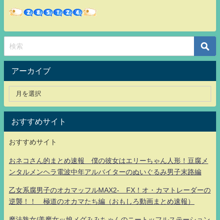
アーカイブ
おすすめサイト
おすすめサイト
おネコさん的まとめ速報 僕の彼女はエリーちゃん人形！豆腐メ
ンタルメンヘラ電波中年アルバイターのぬいぐるみ男子末路編
乙女系腐男子のオカマッフルMAX2- FX！オ・カマトレーダーの
逆襲！！ 極道のオカマたち編（おもしろ動画まとめ速報）
魔法熟女/美魔女ッ娘メグみみちゃんのニートッフルステーション