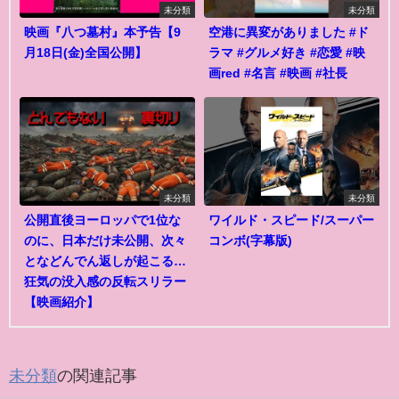
未分類
未分類
映画『八つ墓村』本予告【9
空港に異変がありました #ド
月18日(金)全国公開】
ラマ #グルメ好き #恋愛 #映
画red #名言 #映画 #社長
未分類
未分類
公開直後ヨーロッパで1位な
ワイルド・スピード/スーパー
のに、日本だけ未公開、次々
コンボ(字幕版)
となどんでん返しが起こる…
狂気の没入感の反転スリラー
【映画紹介】
未分類
の関連記事