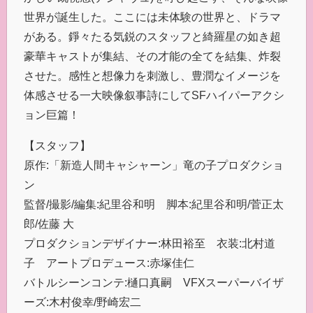
世界が誕生した。ここには未体験の世界と、ドラマ
がある。錚々たる気鋭のスタッフと綺羅星の如き超
豪華キャストが集結、その才能の全てを結集、炸裂
させた。感性と想像力を刺激し、豊潤なイメージを
体感させる一大映像叙事詩にしてSFハイパーアクシ
ョン巨篇！
【スタッフ】
原作:「新造人間キャシャーン」竜の子プロダクショ
ン
監督/撮影/編集:紀里谷和明 脚本:紀里谷和明/菅正太
郎/佐藤 大
プロダクションデザイナー:林田裕至 衣装:北村道
子 アートプロデュース:赤塚佳仁
バトルシーンコンテ:樋口真嗣 VFXスーパーバイザ
ーズ:木村俊幸/野崎宏二