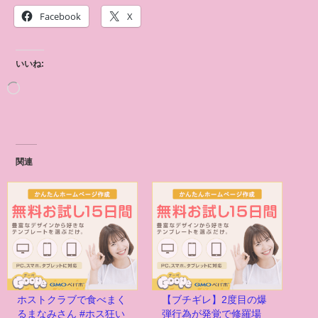
Facebook
X
いいね:
関連
ホストクラブで食べまく
【ブチギレ】2度目の爆
るまなみさん #ホス狂い
弾行為が発覚で修羅場