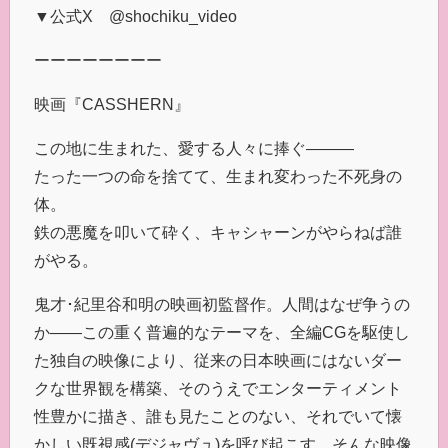
▼公式X @shochiku_video
ーーーーーーーー
映画『CASSHERN』
この地に生まれた、愛する人々に捧ぐ―――
たった一つの命を捨てて、生まれ変わった不死身の
体。
鉄の悪魔を叩いて砕く、キャシャーンがやらねば誰
がやる。
鬼才･紀里谷和明の映画初監督作。人間はなぜ争うの
か――この重く普遍的なテーマを、全編CGを駆使し
た独自の映像により、従来の日本映画にはないダー
クな世界観を構築、そのうえでエンターティメント
性豊かに描き、誰も見たことのない、それでいて懐
かしい既視感(デジャヴュ)を呼び起こす、そんな映像