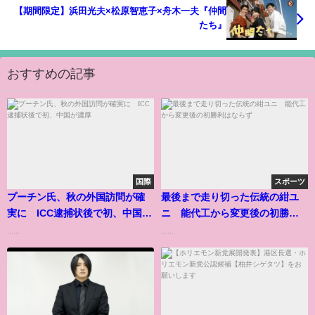
【期間限定】浜田光夫×松原智恵子×舟木一夫『仲間
たち』
おすすめの記事
国際
スポーツ
プーチン氏、秋の外国訪問が確
最後まで走り切った伝統の紺ユ
実に ICC逮捕状後で初、中国が
ニ 能代工から変更後の初勝利
濃厚
はならず
......
......