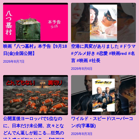
映画『八つ墓村』本予告【9月18
空港に異変がありました #ドラマ
日(金)全国公開】
#グルメ好き #恋愛 #映画red #名
言 #映画 #社長
2026年8月7日
2026年8月6日
公開直後ヨーロッパで1位なの
ワイルド・スピード/スーパーコ
に、日本だけ未公開、次々とな
ンボ(字幕版)
どんでん返しが起こる…狂気の
2026年8月3日