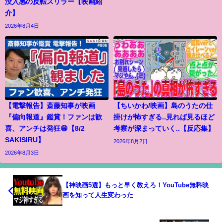
没入感の反転スリラー【映画紹
介】
2026年8月4日
【電撃報告】斎藤知事が映画
【ちいかわ/映画】島のうたの仕
『偏向報道』鑑賞！ファンは歓
掛けが怖すぎる..見れば見るほど
喜、アンチは発狂😁【8/2
考察が深まっていく..【反応集】
SAKISIRU】
2026年8月2日
2026年8月3日
【神映画5選】もっと早く教えろ！YouTube無料映
画を知って人生変わった