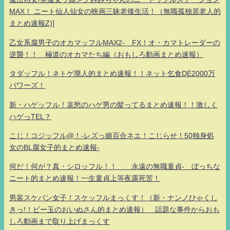
MAX！ ニート仙人仙女の映画三昧老後生活！（無職孤独居老人的
まとめ速報Z)]
乙女系腐男子のオカマッフルMAX2- FX！オ・カマトレーダーの
逆襲！！ 極道のオカマたち編（おもしろ動画まとめ速報）
タダッフル！ネトゲ廃人的まとめ速報！！ネット乞食DE2000万
パワーズ！
新・ハゲッフル！哀愁のハゲ男の髪ってるまとめ速報！！激しく
ハゲっTEL？
こじ！コジッフル@！-レズっ娘百合ネエ！こじらせ！50独身処
女のBL腐女子的まとめ速報-
何だ！何が？真・シロッフル！！ 永遠の無職童貞- ぼっちな
ニート的まとめ速報！一生童貞上等夜露死苦！
男装スケバン女子！スケッフルまっくす！（新・ナンノひゃくし
きっ!！ビー玉のおいぬさん的まとめ速報） 話題な事件からおも
しろ動画まで取り上げまっくす