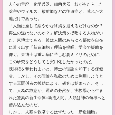
人心の荒廃、化学兵器、細菌兵器、核がもたらした
薬害やウィルス、放射能などの後遺症と、荒れた大
地だけであった。
「人類は座して緩やかな終焉を迎えるだけなのか？
再生の道はないのか？」解決策を提唱する人物がい
た。東博士である。彼は人間のあらゆる部位を自在
に造り出す「新造細胞」理論を提唱、学会で援助を
仰ぐ。東博士は重い病に苦しむ妻ミドリのために、
この研究をどうしても実用化したかったのだ。
既得権を奪われまいと、博士の理論を却下する保健
省。しかし、その理論を私欲のために利用しようと
する軍関係者の援助により、研究は始まった。そし
て、人為の故意か、運命の必然か、実験場から生ま
れた驚異の新生命体=新造人間。人類は神の領域へと
踏み込んだのだ。
しかし、人類を救済するはずだった「新造細胞」