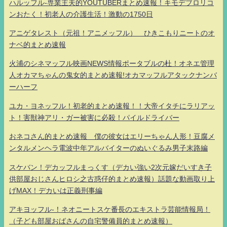
ハルッフル-専業主夫的YOUTUBERまとめ速報！キモデブロリコ
ンおたく！初老人の介護生活！激動の1750日
アニゲタレスト（元祖！アニメッフル） ひきこもりニートのオ
ナベ的まとめ速報
火浦のシネマッフル映画NEWS情報ポータブルの杜！オネエ管理
人オカマちゃんの鬼女的まとめ速報!オカマッフルアタックナンバ
ーハーフ
ユカ・ヨネッフル！初老的まとめ速報！！大帝イタチにラリアッ
ト！害獣神アリ・ガー被害に必殺！パイルドライバー
おネコさん的まとめ速報 僕の彼女はエリーちゃん人形！豆腐メ
ンタルメンヘラ電波中年アルバイターのぬいぐるみ男子末路編
スケバン！デカッフルまっくす（デカい強い2次元嫁だいすき子
供部屋おじさんヒロシ之古惑仔的まとめ速報）話題な動画取り上
げMAX！デカいは正義刑事編
アキヨッフル-！ネオニートスケ番長のエキストラ芸能情報局！
（子ども部屋おばさんの自宅警備員的まとめ速報）