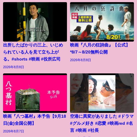
出所したばかりの三上、いじめ
映画『八月の狂詩曲』【公式】
られている人を見て立ち上が
*8/7～8/20無料公開
る。#shorts #映画 #役所広司
2026年8月8日
2026年8月8日
映画『八つ墓村』本予告【9月18
空港に異変がありました #ドラマ
日(金)全国公開】
#グルメ好き #恋愛 #映画red #名
言 #映画 #社長
2026年8月7日