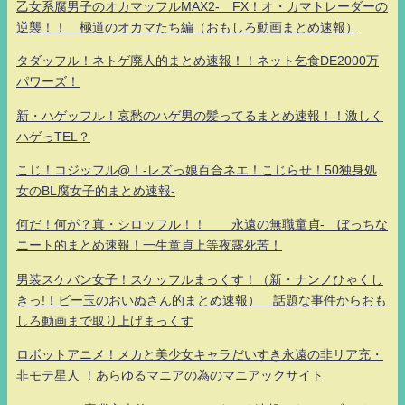
乙女系腐男子のオカマッフルMAX2- FX！オ・カマトレーダーの
逆襲！！ 極道のオカマたち編（おもしろ動画まとめ速報）
タダッフル！ネトゲ廃人的まとめ速報！！ネット乞食DE2000万
パワーズ！
新・ハゲッフル！哀愁のハゲ男の髪ってるまとめ速報！！激しく
ハゲっTEL？
こじ！コジッフル@！-レズっ娘百合ネエ！こじらせ！50独身処
女のBL腐女子的まとめ速報-
何だ！何が？真・シロッフル！！ 永遠の無職童貞- ぼっちな
ニート的まとめ速報！一生童貞上等夜露死苦！
男装スケバン女子！スケッフルまっくす！（新・ナンノひゃくし
きっ!！ビー玉のおいぬさん的まとめ速報） 話題な事件からおも
しろ動画まで取り上げまっくす
ロボットアニメ！メカと美少女キャラだいすき永遠の非リア充・
非モテ星人 ！あらゆるマニアの為のマニアックサイト