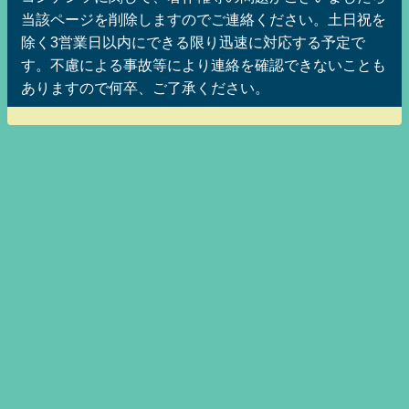
当該ページを削除しますのでご連絡ください。土日祝を
除く3営業日以内にできる限り迅速に対応する予定で
す。不慮による事故等により連絡を確認できないことも
ありますので何卒、ご了承ください。
美魔女ッ娘メグみみちゃんのニートッフルステーションMAX！ ニート仙人の
映画三昧老後生活！（無職孤独居老人的まとめ速報Z)] All Rights Reserved.