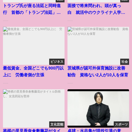
トランプ氏が座る法廷と同時進
面接で将来問われ、頭が真っ
行 首都の「トランプ法廷」を
白 就活中のウクライナ人学生
「聴く」
は赤面した
......
......
ビジネス
社会
最低賃金、全国どこでも900円以
茨城県が認可外保育施設に改善
上に 労働者側が主張
勧告 資格ない2人が10人を保育
......
......
文化芸能
スポーツ
将棋の里見香奈倉敷藤花がタイ
卓球・水谷隼が現役引退の意