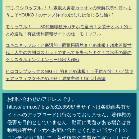
[ヨシヨシロッフル-！！-素浪人勇者カツオンの未解決事件簿へよ
うこそYOUKO！のナンノ洋子のはなしは信じるな編）]
モリッフル！ 50代無職独身ガチホモ童貞！女装子オネエ的ま
とめ速報！有益便利情報サイトの杜 モリッフル
ユキユキッフル！ど底辺的一同驚愕騒然まとめ速報！超氷河期世
代！人生の強制ロスカットですべてを失ったキグナス氷子の愛の
クリスタルキングボンビー脱出大作戦
ヒロコンプレックスNIGHT 的まとめ速報！！子供が欲しいど陰キ
ャアラフィフ女子のめざせ！専業主婦！婚活計画編
お問い合わせのアドレスです。
https://form.os7.biz/f/c82c6596/ 当サイトは各動画共有サ
イトへのアップロードは行なっておりません、著作権の
侵害を目的としていません、動画に問題がある場合は各
動画共有サイト元へお問い合わせください 当サイトの
コンテンツに関して、著作権等の問題がございましたら