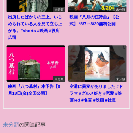
未分類
未分類
出所したばかりの三上、いじ
映画『八月の狂詩曲』【公
められている人を見て立ち上
式】 *8/7～8/20無料公開
がる。#shorts #映画 #役所
広司
未分類
未分類
映画『八つ墓村』本予告【9
空港に異変がありました #ド
月18日(金)全国公開】
ラマ #グルメ好き #恋愛 #映
画red #名言 #映画 #社長
未分類
の関連記事