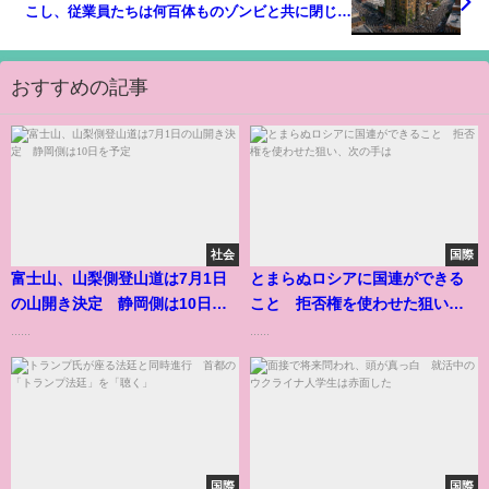
こし、従業員たちは何百体ものゾンビと共に閉じ込
められる。
おすすめの記事
社会
国際
富士山、山梨側登山道は7月1日
とまらぬロシアに国連ができる
の山開き決定 静岡側は10日を
こと 拒否権を使わせた狙い、
予定
次の手は
......
......
国際
国際