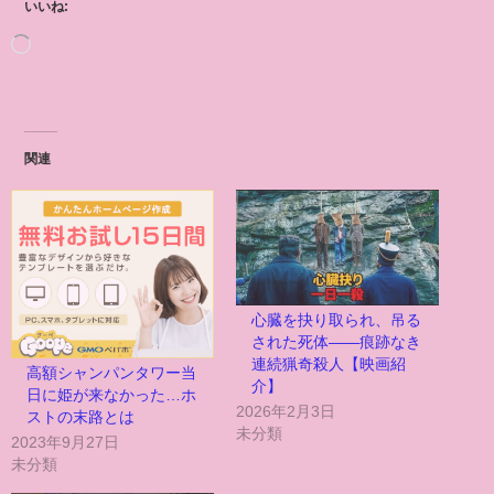
いいね:
関連
心臓を抉り取られ、吊る
された死体――痕跡なき
連続猟奇殺人【映画紹
高額シャンパンタワー当
介】
日に姫が来なかった…ホ
2026年2月3日
ストの末路とは
未分類
2023年9月27日
未分類