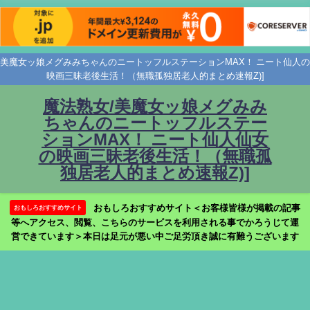
美魔女ッ娘メグみみちゃんのニートッフルステーションMAX！ ニート仙人の
映画三昧老後生活！（無職孤独居老人的まとめ速報Z)]
魔法熟女/美魔女ッ娘メグみみ
ちゃんのニートッフルステー
ションMAX！ ニート仙人仙女
の映画三昧老後生活！（無職孤
独居老人的まとめ速報Z)]
おもしろおすすめサイト＜お客様皆様が掲載の記事
おもしろおすすめサイト
等へアクセス、閲覧、こちらのサービスを利用される事でかろうじて運
営できています＞本日は足元が悪い中ご足労頂き誠に有難うございます