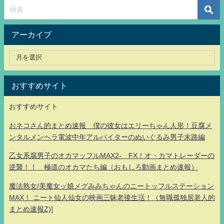
アーカイブ
おすすめサイト
おすすめサイト
おネコさん的まとめ速報 僕の彼女はエリーちゃん人形！豆腐メ
ンタルメンヘラ電波中年アルバイターのぬいぐるみ男子末路編
乙女系腐男子のオカマッフルMAX2- FX！オ・カマトレーダーの
逆襲！！ 極道のオカマたち編（おもしろ動画まとめ速報）
魔法熟女/美魔女ッ娘メグみみちゃんのニートッフルステーション
MAX！ ニート仙人仙女の映画三昧老後生活！（無職孤独居老人的
まとめ速報Z)]