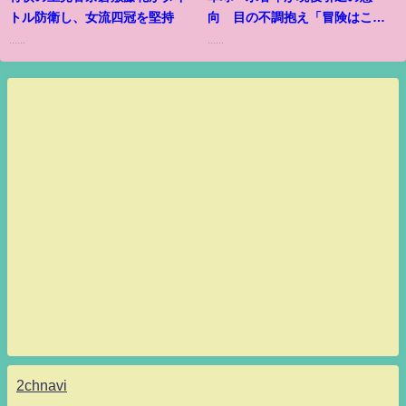
トル防衛し、女流四冠を堅持
向 目の不調抱え「冒険はここ
まで」
......
......
2chnavi