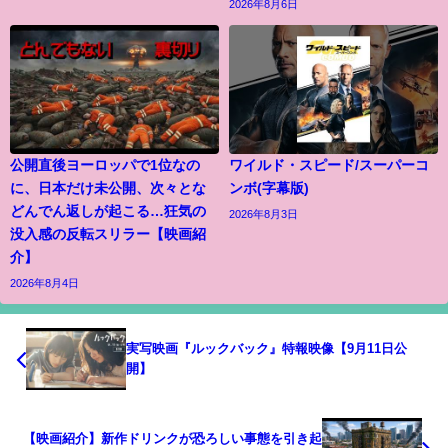
2026年8月6日
公開直後ヨーロッパで1位なの
ワイルド・スピード/スーパーコ
に、日本だけ未公開、次々とな
ンボ(字幕版)
どんでん返しが起こる…狂気の
2026年8月3日
没入感の反転スリラー【映画紹
介】
2026年8月4日
実写映画『ルックバック』特報映像【9月11日公
開】
【映画紹介】新作ドリンクが恐ろしい事態を引き起