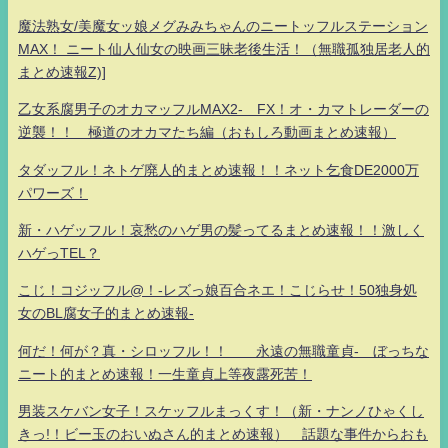
魔法熟女/美魔女ッ娘メグみみちゃんのニートッフルステーション
MAX！ ニート仙人仙女の映画三昧老後生活！（無職孤独居老人的
まとめ速報Z)]
乙女系腐男子のオカマッフルMAX2- FX！オ・カマトレーダーの
逆襲！！ 極道のオカマたち編（おもしろ動画まとめ速報）
タダッフル！ネトゲ廃人的まとめ速報！！ネット乞食DE2000万
パワーズ！
新・ハゲッフル！哀愁のハゲ男の髪ってるまとめ速報！！激しく
ハゲっTEL？
こじ！コジッフル@！-レズっ娘百合ネエ！こじらせ！50独身処
女のBL腐女子的まとめ速報-
何だ！何が？真・シロッフル！！ 永遠の無職童貞- ぼっちな
ニート的まとめ速報！一生童貞上等夜露死苦！
男装スケバン女子！スケッフルまっくす！（新・ナンノひゃくし
きっ!！ビー玉のおいぬさん的まとめ速報） 話題な事件からおも