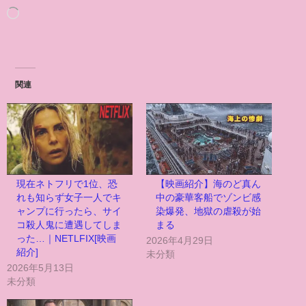
関連
現在ネトフリで1位、恐
【映画紹介】海のど真ん
れも知らず女子一人でキ
中の豪華客船でゾンビ感
ャンプに行ったら、サイ
染爆発、地獄の虐殺が始
コ殺人鬼に遭遇してしま
まる
った…｜NETLFIX[映画
2026年4月29日
紹介]
未分類
2026年5月13日
未分類