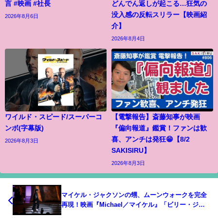
言 #映画 #社長
どんでん返しが起こる…狂気の
没入感の反転スリラー【映画紹
2026年8月6日
介】
2026年8月4日
ワイルド・スピード/スーパーコ
【電撃報告】斎藤知事が映画
ンボ(字幕版)
『偏向報道』鑑賞！ファンは歓
喜、アンチは発狂😁【8/2
2026年8月3日
SAKISIRU】
2026年8月3日
マイケル・ジャクソンの甥、ムーンウォークを完全
再現！映画『Michael／マイケル』「ビリー・ジー
ン」本編映像