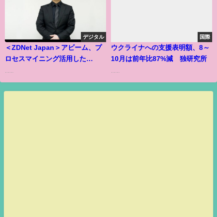
デジタル
国際
＜ZDNet Japan＞アビーム、プ
ウクライナへの支援表明額、8～
ロセスマイニング活用した
10月は前年比87%減 独研究所
「SAP S/4HANA」の移行支援サ
......
......
ービスを提供