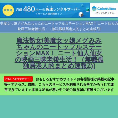
美魔女ッ娘メグみみちゃんのニートッフルステーションMAX！ ニート仙人の
映画三昧老後生活！（無職孤独居老人的まとめ速報Z)]
魔法熟女/美魔女ッ娘メグみみ
ちゃんのニートッフルステー
ションMAX！ ニート仙人仙女
の映画三昧老後生活！（無職孤
独居老人的まとめ速報Z)]
おもしろおすすめサイト＜お客様皆様が掲載の記事
おもしろおすすめサイト
等へアクセス、閲覧、こちらのサービスを利用される事でかろうじて運
営できています＞本日は足元が悪い中ご足労頂き誠に有難うございます