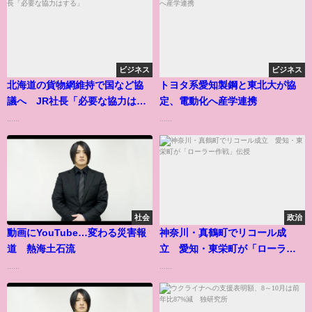
ビジネス
ビジネス
北海道の貨物網維持で国など協
トヨタ系愛知製鋼と東北大が協
議へ JR社長「必要な協力はす
定、電動化へ産学連携
る」
......
......
社会
政治
動画にYouTube…変わる災害報
神奈川・真鶴町でリコール成
道 熱海土石流
立 愛知・東栄町が「ローラー
作戦」伝授
......
......