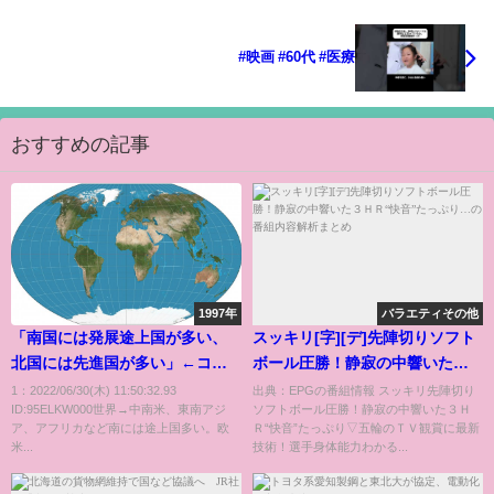
#映画 #60代 #医療
おすすめの記事
1997年
バラエティその他
「南国には発展途上国が多い、
スッキリ[字][デ]先陣切りソフト
北国には先進国が多い」←コレ
ボール圧勝！静寂の中響いた３
って真面目になんでなん
ＨＲ“快音”たっぷり…の番組内
1：2022/06/30(木) 11:50:32.93
出典：EPGの番組情報 スッキリ先陣切り
ID:95ELKW000世界→中南米、東南アジ
ソフトボール圧勝！静寂の中響いた３Ｈ
や？？？？？
容解析まとめ
ア、アフリカなど南には途上国多い。欧
Ｒ“快音”たっぷり▽五輪のＴＶ観賞に最新
米...
技術！選手身体能力わかる...