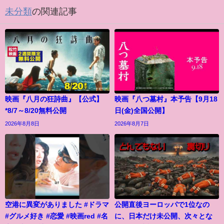
未分類
の関連記事
映画『八月の狂詩曲』【公式】
映画『八つ墓村』本予告【9月18
*8/7～8/20無料公開
日(金)全国公開】
2026年8月8日
2026年8月7日
空港に異変がありました #ドラマ
公開直後ヨーロッパで1位なの
#グルメ好き #恋愛 #映画red #名
に、日本だけ未公開、次々とな