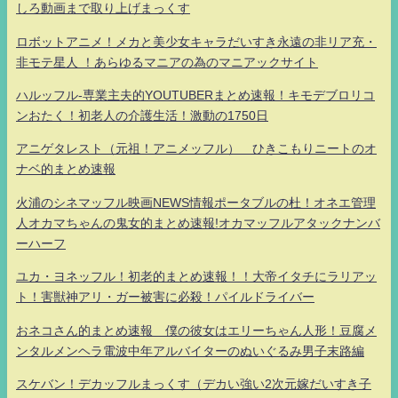
しろ動画まで取り上げまっくす
ロボットアニメ！メカと美少女キャラだいすき永遠の非リア充・
非モテ星人 ！あらゆるマニアの為のマニアックサイト
ハルッフル-専業主夫的YOUTUBERまとめ速報！キモデブロリコ
ンおたく！初老人の介護生活！激動の1750日
アニゲタレスト（元祖！アニメッフル） ひきこもりニートのオ
ナベ的まとめ速報
火浦のシネマッフル映画NEWS情報ポータブルの杜！オネエ管理
人オカマちゃんの鬼女的まとめ速報!オカマッフルアタックナンバ
ーハーフ
ユカ・ヨネッフル！初老的まとめ速報！！大帝イタチにラリアッ
ト！害獣神アリ・ガー被害に必殺！パイルドライバー
おネコさん的まとめ速報 僕の彼女はエリーちゃん人形！豆腐メ
ンタルメンヘラ電波中年アルバイターのぬいぐるみ男子末路編
スケバン！デカッフルまっくす（デカい強い2次元嫁だいすき子