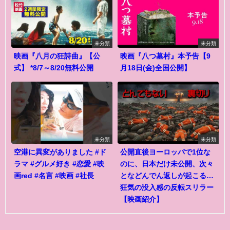
未分類
未分類
映画『八月の狂詩曲』【公
映画『八つ墓村』本予告【9
式】 *8/7～8/20無料公開
月18日(金)全国公開】
未分類
未分類
空港に異変がありました #ド
公開直後ヨーロッパで1位な
ラマ #グルメ好き #恋愛 #映
のに、日本だけ未公開、次々
画red #名言 #映画 #社長
となどんでん返しが起こる…
狂気の没入感の反転スリラー
【映画紹介】