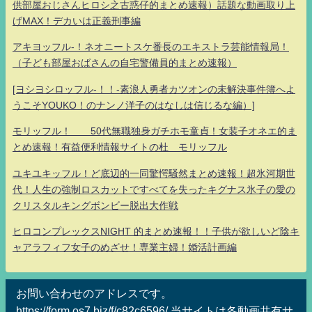
供部屋おじさんヒロシ之古惑仔的まとめ速報）話題な動画取り上
げMAX！デカいは正義刑事編
アキヨッフル-！ネオニートスケ番長のエキストラ芸能情報局！
（子ども部屋おばさんの自宅警備員的まとめ速報）
[ヨシヨシロッフル-！！-素浪人勇者カツオンの未解決事件簿へよ
うこそYOUKO！のナンノ洋子のはなしは信じるな編）]
モリッフル！ 50代無職独身ガチホモ童貞！女装子オネエ的ま
とめ速報！有益便利情報サイトの杜 モリッフル
ユキユキッフル！ど底辺的一同驚愕騒然まとめ速報！超氷河期世
代！人生の強制ロスカットですべてを失ったキグナス氷子の愛の
クリスタルキングボンビー脱出大作戦
ヒロコンプレックスNIGHT 的まとめ速報！！子供が欲しいど陰キ
ャアラフィフ女子のめざせ！専業主婦！婚活計画編
お問い合わせのアドレスです。
https://form.os7.biz/f/c82c6596/ 当サイトは各動画共有サ