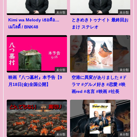
未分類
未分類
Kimi wa Melody เธอคือ…
ときめきトゥナイト 最終回お
เมโลดี้ / BNK48
まけ ステレオ
未分類
未分類
映画『八つ墓村』本予告【9
空港に異変がありました #ド
月18日(金)全国公開】
ラマ #グルメ好き #恋愛 #映
画red #名言 #映画 #社長
未分類
未分類