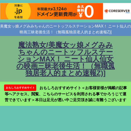
美魔女ッ娘メグみみちゃんのニートッフルステーションMAX！ ニート仙人の
映画三昧老後生活！（無職孤独居老人的まとめ速報Z)]
魔法熟女/美魔女ッ娘メグみみ
ちゃんのニートッフルステー
ションMAX！ ニート仙人仙女
の映画三昧老後生活！（無職孤
独居老人的まとめ速報Z)]
おもしろおすすめサイト＜お客様皆様が掲載の記事
おもしろおすすめサイト
等へアクセス、閲覧、こちらのサービスを利用される事でかろうじて運
営できています＞本日は足元が悪い中ご足労頂き誠に有難うございます