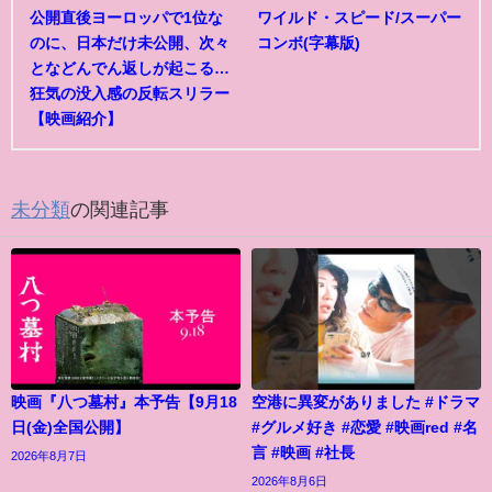
公開直後ヨーロッパで1位な
ワイルド・スピード/スーパー
のに、日本だけ未公開、次々
コンボ(字幕版)
となどんでん返しが起こる…
狂気の没入感の反転スリラー
【映画紹介】
未分類
の関連記事
映画『八つ墓村』本予告【9月18
空港に異変がありました #ドラマ
日(金)全国公開】
#グルメ好き #恋愛 #映画red #名
言 #映画 #社長
2026年8月7日
2026年8月6日