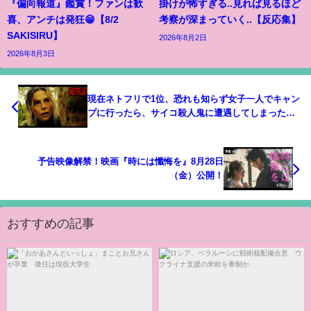
『偏向報道』鑑賞！ファンは歓
掛けが怖すぎる..見れば見るほど
喜、アンチは発狂😁【8/2
考察が深まっていく..【反応集】
SAKISIRU】
2026年8月2日
2026年8月3日
現在ネトフリで1位、恐れも知らず女子一人でキャン
プに行ったら、サイコ殺人鬼に遭遇してしまった…
｜NETLFIX[映画紹介]
予告映像解禁！映画『時には懺悔を』8月28日
（金）公開！
おすすめの記事