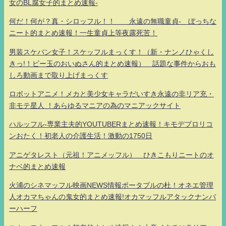
女のBL腐女子的まとめ速報-
何だ！何が？真・シロッフル！！ 永遠の無職童貞- ぼっちな
ニート的まとめ速報！一生童貞上等夜露死苦！
男装スケバン女子！スケッフルまっくす！（新・ナンノひゃくし
きっ!！ビー玉のおいぬさん的まとめ速報） 話題な事件からおも
しろ動画まで取り上げまっくす
ロボットアニメ！メカと美少女キャラだいすき永遠の非リア充・
非モテ星人 ！あらゆるマニアの為のマニアックサイト
ハルッフル-専業主夫的YOUTUBERまとめ速報！キモデブロリコ
ンおたく！初老人の介護生活！激動の1750日
アニゲタレスト（元祖！アニメッフル） ひきこもりニートのオ
ナベ的まとめ速報
火浦のシネマッフル映画NEWS情報ポータブルの杜！オネエ管理
人オカマちゃんの鬼女的まとめ速報!オカマッフルアタックナンバ
ーハーフ