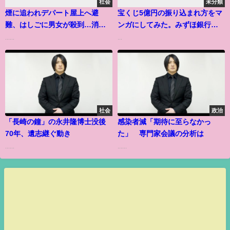
社会
未分類
煙に追われデパート屋上へ避
宝くじ5億円の振り込まれ方をマ
難、はしごに男女が殺到…消防
ンガにしてみた。みずほ銀行で
士は叫んだ
面接あり。
......
...
社会
政治
「長崎の鐘」の永井隆博士没後
感染者減「期待に至らなかっ
70年、遺志継ぐ動き
た」 専門家会議の分析は
......
......