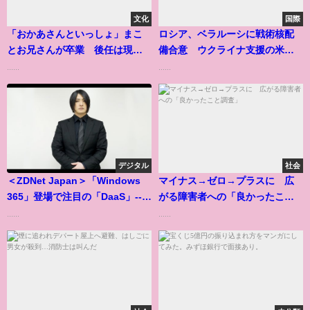
文化
国際
「おかあさんといっしょ」まこ
ロシア、ベラルーシに戦術核配
とお兄さんが卒業 後任は現役
備合意 ウクライナ支援の米欧
大学生
を牽制か
......
......
デジタル
社会
＜ZDNet Japan＞「Windows
マイナス→ゼロ→プラスに 広
365」登場で注目の「DaaS」--過
がる障害者への「良かったこと
去、現在、未来
調査」
......
......