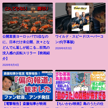
公開直後ヨーロッパで1位なの
ワイルド・スピード/スーパーコ
に、日本だけ未公開、次々とな
ンボ(字幕版)
どんでん返しが起こる…狂気の
2026年8月3日
没入感の反転スリラー【映画紹
介】
2026年8月4日
【電撃報告】斎藤知事が映画
【ちいかわ/映画】島のうたの仕