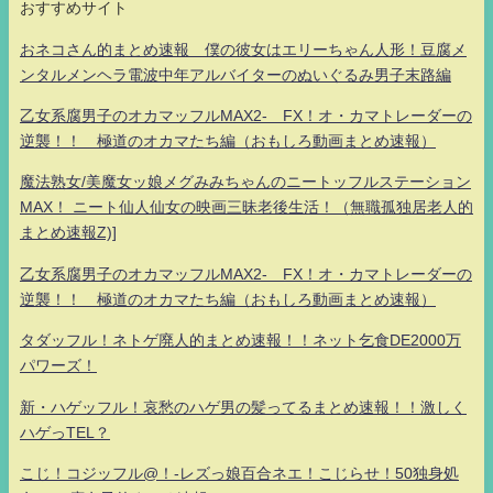
おすすめサイト
おネコさん的まとめ速報 僕の彼女はエリーちゃん人形！豆腐メ
ンタルメンヘラ電波中年アルバイターのぬいぐるみ男子末路編
乙女系腐男子のオカマッフルMAX2- FX！オ・カマトレーダーの
逆襲！！ 極道のオカマたち編（おもしろ動画まとめ速報）
魔法熟女/美魔女ッ娘メグみみちゃんのニートッフルステーション
MAX！ ニート仙人仙女の映画三昧老後生活！（無職孤独居老人的
まとめ速報Z)]
乙女系腐男子のオカマッフルMAX2- FX！オ・カマトレーダーの
逆襲！！ 極道のオカマたち編（おもしろ動画まとめ速報）
タダッフル！ネトゲ廃人的まとめ速報！！ネット乞食DE2000万
パワーズ！
新・ハゲッフル！哀愁のハゲ男の髪ってるまとめ速報！！激しく
ハゲっTEL？
こじ！コジッフル@！-レズっ娘百合ネエ！こじらせ！50独身処