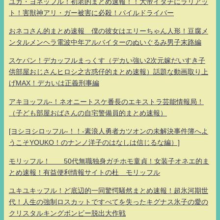
ユカ・ヨネッフル！初老的まとめ速報！！大帝イタチにラリアッ
ト！害獣神アリ・ガー被害に必殺！パイルドライバー
おネコさん的まとめ速報 僕の彼女はエリーちゃん人形！豆腐メ
ンタルメンヘラ電波中年アルバイターのぬいぐるみ男子末路編
スケバン！デカッフルまっくす（デカい強い2次元嫁だいすき子
供部屋おじさんヒロシ之古惑仔的まとめ速報）話題な動画取り上
げMAX！デカいは正義刑事編
アキヨッフル-！ネオニートスケ番長のエキストラ芸能情報局！
（子ども部屋おばさんの自宅警備員的まとめ速報）
[ヨシヨシロッフル-！！-素浪人勇者カツオンの未解決事件簿へよ
うこそYOUKO！のナンノ洋子のはなしは信じるな編）]
モリッフル！ 50代無職独身ガチホモ童貞！女装子オネエ的ま
とめ速報！有益便利情報サイトの杜 モリッフル
ユキユキッフル！ど底辺的一同驚愕騒然まとめ速報！超氷河期世
代！人生の強制ロスカットですべてを失ったキグナス氷子の愛の
クリスタルキングボンビー脱出大作戦