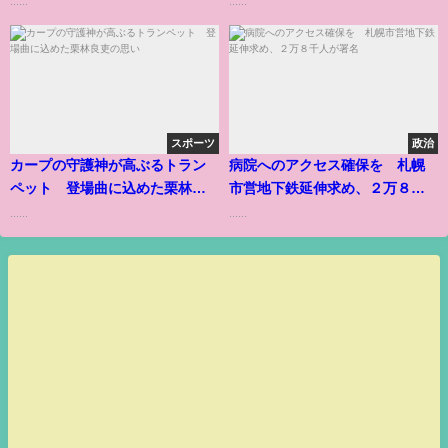
......
......
スポーツ
政治
カープの守護神が高ぶるトラン
病院へのアクセス確保を 札幌
ペット 登場曲に込めた栗林良
市営地下鉄延伸求め、２万８千
吏の思い
人が署名
......
......