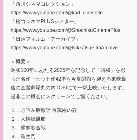
「角川シネマコレクション」
https://www.youtube.com/@kad_cinecolle
「松竹シネマPLUSシアター」
https://www.youtube.com/@ShochikuCinemaPlus
「日活フィルム・アーカイブ」
https://www.youtube.com/@NikkatsuFilmArchive
＜概要＞
昭和100年にあたる2025年を記念して「昭和」を彩
った名作・ヒット作42本を今夏閉館を迎える東映最
後の直営劇場丸の内TOEIにて一挙上映いたします。
是非この機会にスクリーンでご覧ください。
１．丹下左膳餘話 百萬兩の壺
２．人情紙風船
３．鴛鴦歌合戦
４．羅生門