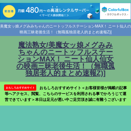
美魔女ッ娘メグみみちゃんのニートッフルステーションMAX！ ニート仙人の
映画三昧老後生活！（無職孤独居老人的まとめ速報Z)]
魔法熟女/美魔女ッ娘メグみみ
ちゃんのニートッフルステー
ションMAX！ ニート仙人仙女
の映画三昧老後生活！（無職孤
独居老人的まとめ速報Z)]
おもしろおすすめサイト＜お客様皆様が掲載の記事
おもしろおすすめサイト
等へアクセス、閲覧、こちらのサービスを利用される事でかろうじて運
営できています＞本日は足元が悪い中ご足労頂き誠に有難うございます