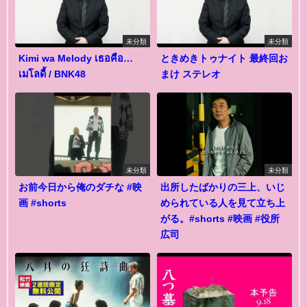
未分類
未分類
Kimi wa Melody เธอคือ…
ときめきトゥナイト 最終回お
เมโลดี้ / BNK48
まけ ステレオ
未分類
未分類
お前今日から俺のダチな #映
出所したばかりの三上、いじ
画 #shorts
められている人を見て立ち上
がる。#shorts #映画 #役所
広司