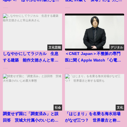
果発表
性
......
......
文化芸能
デジタル
しなやかにしてラジカル 生息
＜CNET Japan＞不整脈の専門
する建築 能作文徳さんと常山
医に聞くApple Watch「心電
未央さん
図」の正しい測り方--不整脈が記
......
......
録されたときの対処法は？
社会
文化
調査せず国に「調査済み」と誤
「はじまり」を名乗る海水浴場
回答 茨城大付属小のいじめ重
がなぜ三つ？ 世界最古と称す
大事態
る場所も