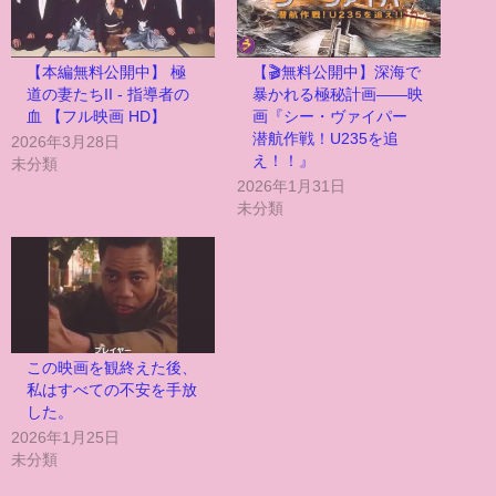
【本編無料公開中】 極
【🎬無料公開中】深海で
道の妻たちII - 指導者の
暴かれる極秘計画――映
血 【フル映画 HD】
画『シー・ヴァイパー
潜航作戦！U235を追
2026年3月28日
え！！』
未分類
2026年1月31日
未分類
この映画を観終えた後、
私はすべての不安を手放
した。
2026年1月25日
未分類