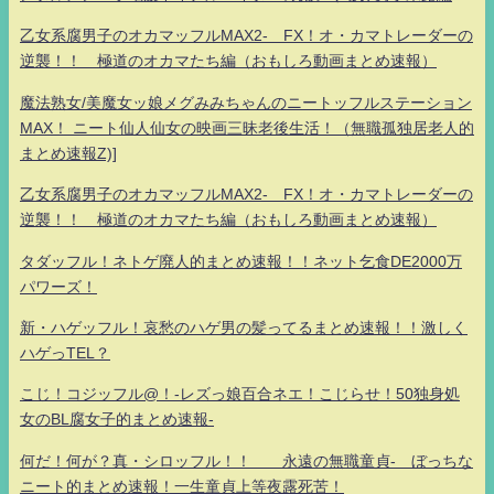
乙女系腐男子のオカマッフルMAX2- FX！オ・カマトレーダーの
逆襲！！ 極道のオカマたち編（おもしろ動画まとめ速報）
魔法熟女/美魔女ッ娘メグみみちゃんのニートッフルステーション
MAX！ ニート仙人仙女の映画三昧老後生活！（無職孤独居老人的
まとめ速報Z)]
乙女系腐男子のオカマッフルMAX2- FX！オ・カマトレーダーの
逆襲！！ 極道のオカマたち編（おもしろ動画まとめ速報）
タダッフル！ネトゲ廃人的まとめ速報！！ネット乞食DE2000万
パワーズ！
新・ハゲッフル！哀愁のハゲ男の髪ってるまとめ速報！！激しく
ハゲっTEL？
こじ！コジッフル@！-レズっ娘百合ネエ！こじらせ！50独身処
女のBL腐女子的まとめ速報-
何だ！何が？真・シロッフル！！ 永遠の無職童貞- ぼっちな
ニート的まとめ速報！一生童貞上等夜露死苦！