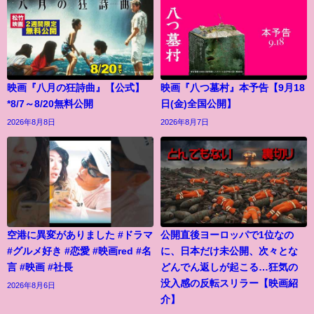
映画『八月の狂詩曲』【公式】
映画『八つ墓村』本予告【9月18
*8/7～8/20無料公開
日(金)全国公開】
2026年8月8日
2026年8月7日
空港に異変がありました #ドラマ
公開直後ヨーロッパで1位なの
#グルメ好き #恋愛 #映画red #名
に、日本だけ未公開、次々とな
言 #映画 #社長
どんでん返しが起こる…狂気の
没入感の反転スリラー【映画紹
2026年8月6日
介】