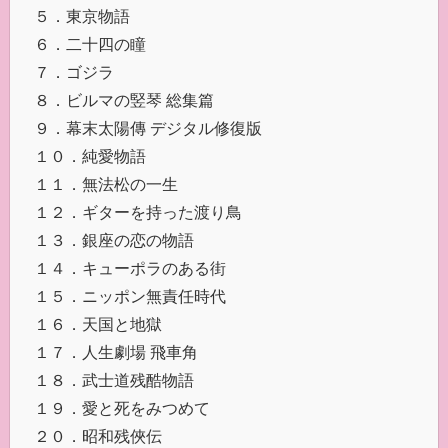
５．東京物語
６．二十四の瞳
７．ゴジラ
８．ビルマの竪琴 総集篇
９．幕末太陽傳 デジタル修復版
１０．純愛物語
１１．無法松の一生
１２．ギターを持った渡り鳥
１３．銀座の恋の物語
１４．キューポラのある街
１５．ニッポン無責任時代
１６．天国と地獄
１７．人生劇場 飛車角
１８．武士道残酷物語
１９．愛と死をみつめて
２０．昭和残俠伝