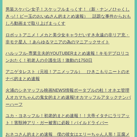
男装スケバン女子！スケッフルまっくす！（新・ナンノひゃくし
きっ!！ビー玉のおいぬさん的まとめ速報） 話題な事件からおも
しろ動画まで取り上げまっくす
ロボットアニメ！メカと美少女キャラだいすき永遠の非リア充・
非モテ星人 ！あらゆるマニアの為のマニアックサイト
ハルッフル-専業主夫的YOUTUBERまとめ速報！キモデブロリコ
ンおたく！初老人の介護生活！激動の1750日
アニゲタレスト（元祖！アニメッフル） ひきこもりニートのオ
ナベ的まとめ速報
火浦のシネマッフル映画NEWS情報ポータブルの杜！オネエ管理
人オカマちゃんの鬼女的まとめ速報!オカマッフルアタックナンバ
ーハーフ
ユカ・ヨネッフル！初老的まとめ速報！！大帝イタチにラリアッ
ト！害獣神アリ・ガー被害に必殺！パイルドライバー
おネコさん的まとめ速報 僕の彼女はエリーちゃん人形！豆腐メ