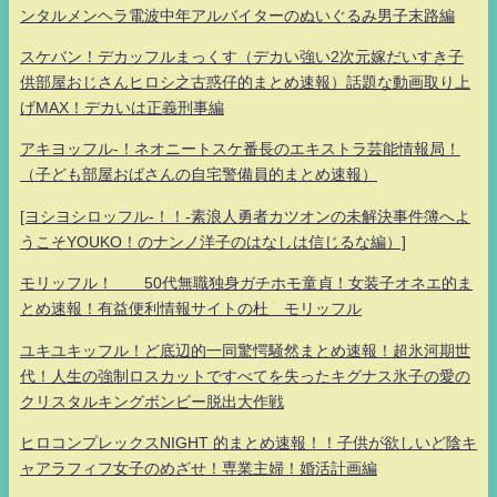
ンタルメンヘラ電波中年アルバイターのぬいぐるみ男子末路編
スケバン！デカッフルまっくす（デカい強い2次元嫁だいすき子
供部屋おじさんヒロシ之古惑仔的まとめ速報）話題な動画取り上
げMAX！デカいは正義刑事編
アキヨッフル-！ネオニートスケ番長のエキストラ芸能情報局！
（子ども部屋おばさんの自宅警備員的まとめ速報）
[ヨシヨシロッフル-！！-素浪人勇者カツオンの未解決事件簿へよ
うこそYOUKO！のナンノ洋子のはなしは信じるな編）]
モリッフル！ 50代無職独身ガチホモ童貞！女装子オネエ的ま
とめ速報！有益便利情報サイトの杜 モリッフル
ユキユキッフル！ど底辺的一同驚愕騒然まとめ速報！超氷河期世
代！人生の強制ロスカットですべてを失ったキグナス氷子の愛の
クリスタルキングボンビー脱出大作戦
ヒロコンプレックスNIGHT 的まとめ速報！！子供が欲しいど陰キ
ャアラフィフ女子のめざせ！専業主婦！婚活計画編