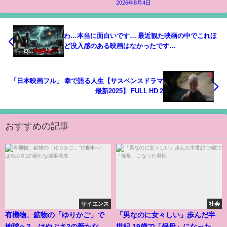
2026年8月4日
わ…本当に面白いです… 最近観た映画の中でこれほ
ど没入感のある映画はなかったです…
「日本映画フル」 拳で語る人生【サスペンスドラマ
最新2025】 FULL HD 2
おすすめの記事
サイエンス
社会
有機物、鉱物の「ゆりかご」で
「男なのに女々しい」歩んだ半
地球へ? はやぶさ2の新たな成
世紀 19歳で「保母」になった男