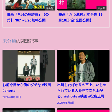
未分類
未分類
映画『八月の狂詩曲』【公
映画『八つ墓村』本予告【9
式】 *8/7～8/20無料公開
月18日(金)全国公開】
未分類
の関連記事
お前今日から俺のダチな #映画
出所したばかりの三上、いじめ
#shorts
られている人を見て立ち上が
る。#shorts #映画 #役所広司
2026年8月10日
2026年8月8日