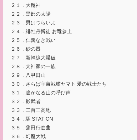
２１．大魔神
２２．黒部の太陽
２３．男はつらいよ
２４．緋牡丹博徒 お竜参上
２５．仁義なき戦い
２６．砂の器
２７．新幹線大爆破
２８．犬神家の一族
２９．八甲田山
３０．さらば宇宙戦艦ヤマト 愛の戦士たち
３１．遙かなる山の呼び声
３２．影武者
３３．二百三高地
３４．駅 STATION
３５．蒲田行進曲
３６．幻魔大戦