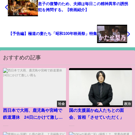
息子の復讐のため、夫婦は毎日この精神異常の誘拐
犯を拷問する。【映画紹介】
【予告編】極道の妻たち「昭和100年映画祭」特集
おすすめの記事
社会
政治
西日本で大雨、鹿児島や宮崎で
国の支援届かぬ人たちとの面
鉄道運休 24日にかけて激しい
会、首相「させていただく」
雨も
......
......