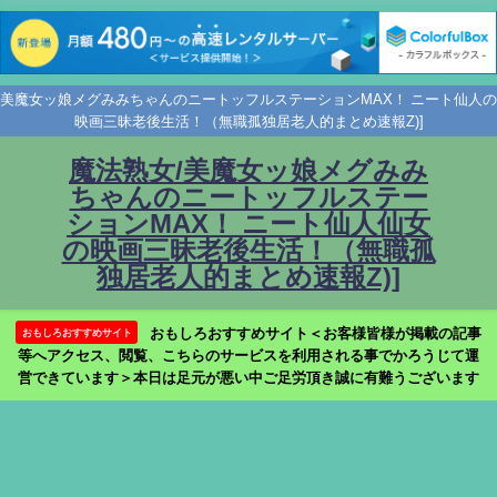
美魔女ッ娘メグみみちゃんのニートッフルステーションMAX！ ニート仙人の
映画三昧老後生活！（無職孤独居老人的まとめ速報Z)]
魔法熟女/美魔女ッ娘メグみみ
ちゃんのニートッフルステー
ションMAX！ ニート仙人仙女
の映画三昧老後生活！（無職孤
独居老人的まとめ速報Z)]
おもしろおすすめサイト＜お客様皆様が掲載の記事
おもしろおすすめサイト
等へアクセス、閲覧、こちらのサービスを利用される事でかろうじて運
営できています＞本日は足元が悪い中ご足労頂き誠に有難うございます