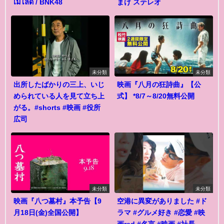
เมโลดี้ / BNK48
まけ ステレオ
未分類
未分類
出所したばかりの三上、いじ
映画『八月の狂詩曲』【公
められている人を見て立ち上
式】 *8/7～8/20無料公開
がる。#shorts #映画 #役所
広司
未分類
未分類
映画『八つ墓村』本予告【9
空港に異変がありました #ド
月18日(金)全国公開】
ラマ #グルメ好き #恋愛 #映