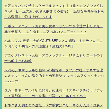
男装スケバン女子！スケッフルまっくす！（新・ナンノひゃくし
きっ!！ビー玉のおいぬさん的まとめ速報） 話題な事件からおも
しろ動画まで取り上げまっくす
ロボットアニメ！メカと美少女キャラだいすき永遠の非リア充・
非モテ星人 ！あらゆるマニアの為のマニアックサイト
ハルッフル-専業主夫的YOUTUBERまとめ速報！キモデブロリコ
ンおたく！初老人の介護生活！激動の1750日
アニゲタレスト（元祖！アニメッフル） ひきこもりニートのオ
ナベ的まとめ速報
火浦のシネマッフル映画NEWS情報ポータブルの杜！オネエ管理
人オカマちゃんの鬼女的まとめ速報!オカマッフルアタックナンバ
ーハーフ
ユカ・ヨネッフル！初老的まとめ速報！！大帝イタチにラリアッ
ト！害獣神アリ・ガー被害に必殺！パイルドライバー
おネコさん的まとめ速報 僕の彼女はエリーちゃん人形！豆腐メ