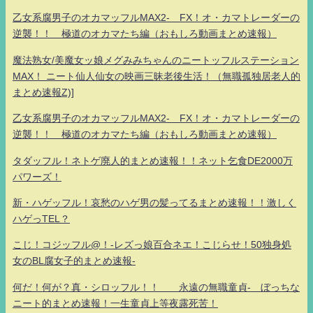
乙女系腐男子のオカマッフルMAX2- FX！オ・カマトレーダーの
逆襲！！ 極道のオカマたち編（おもしろ動画まとめ速報）
魔法熟女/美魔女ッ娘メグみみちゃんのニートッフルステーション
MAX！ ニート仙人仙女の映画三昧老後生活！（無職孤独居老人的
まとめ速報Z)]
乙女系腐男子のオカマッフルMAX2- FX！オ・カマトレーダーの
逆襲！！ 極道のオカマたち編（おもしろ動画まとめ速報）
タダッフル！ネトゲ廃人的まとめ速報！！ネット乞食DE2000万
パワーズ！
新・ハゲッフル！哀愁のハゲ男の髪ってるまとめ速報！！激しく
ハゲっTEL？
こじ！コジッフル@！-レズっ娘百合ネエ！こじらせ！50独身処
女のBL腐女子的まとめ速報-
何だ！何が？真・シロッフル！！ 永遠の無職童貞- ぼっちな
ニート的まとめ速報！一生童貞上等夜露死苦！