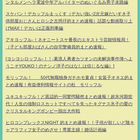
ンタルメンヘラ電波中年アルバイターのぬいぐるみ男子末路編
スケバン！デカッフルまっくす（デカい強い2次元嫁だいすき子
供部屋おじさんヒロシ之古惑仔的まとめ速報）話題な動画取り上
げMAX！デカいは正義刑事編
アキヨッフル-！ネオニートスケ番長のエキストラ芸能情報局！
（子ども部屋おばさんの自宅警備員的まとめ速報）
[ヨシヨシロッフル-！！-素浪人勇者カツオンの未解決事件簿へよ
うこそYOUKO！のナンノ洋子のはなしは信じるな編）]
モリッフル！ 50代無職独身ガチホモ童貞！女装子オネエ的ま
とめ速報！有益便利情報サイトの杜 モリッフル
ユキユキッフル！ど底辺的一同驚愕騒然まとめ速報！超氷河期世
代！人生の強制ロスカットですべてを失ったキグナス氷子の愛の
クリスタルキングボンビー脱出大作戦
ヒロコンプレックスNIGHT 的まとめ速報！！子供が欲しいど陰キ
ャアラフィフ女子のめざせ！専業主婦！婚活計画編