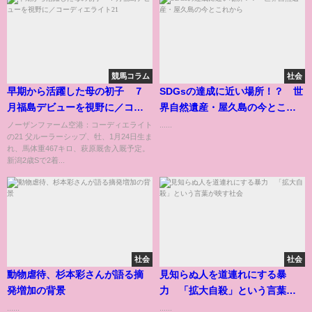
競馬コラム
社会
早期から活躍した母の初子 ７
SDGsの達成に近い場所！？ 世
月福島デビューを視野に／コー
界自然遺産・屋久島の今とこれ
ディエライト21
から
ノーザンファーム空港：コーディエライト
......
の21 父ルーラーシップ、牡、1月24日生ま
れ、馬体重467キロ、萩原厩舎入厩予定。
新潟2歳Sで2着...
社会
社会
動物虐待、杉本彩さんが語る摘
見知らぬ人を道連れにする暴
発増加の背景
力 「拡大自殺」という言葉が
映す社会
......
......