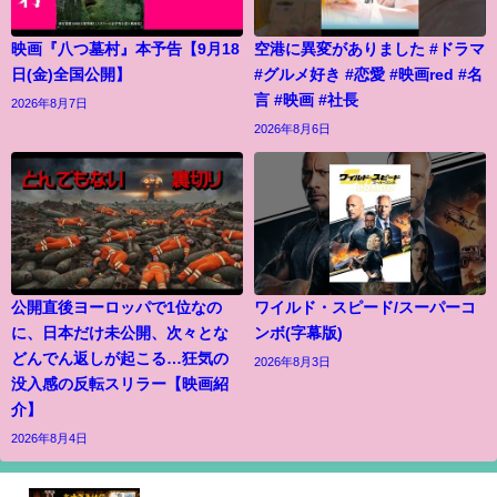
映画『八つ墓村』本予告【9月18
空港に異変がありました #ドラマ
日(金)全国公開】
#グルメ好き #恋愛 #映画red #名
言 #映画 #社長
2026年8月7日
2026年8月6日
公開直後ヨーロッパで1位なの
ワイルド・スピード/スーパーコ
に、日本だけ未公開、次々とな
ンボ(字幕版)
どんでん返しが起こる…狂気の
2026年8月3日
没入感の反転スリラー【映画紹
介】
2026年8月4日