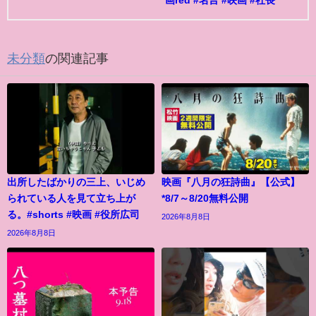
画red #名言 #映画 #社長
未分類
の関連記事
出所したばかりの三上、いじめ
映画『八月の狂詩曲』【公式】
られている人を見て立ち上が
*8/7～8/20無料公開
る。#shorts #映画 #役所広司
2026年8月8日
2026年8月8日