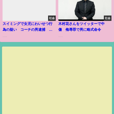
社会
社会
スイミングで女児にわいせつ行
木村花さんをツイッターで中
為の疑い コーチの男逮捕 埼
傷 侮辱罪で男に略式命令
玉県警
......
......