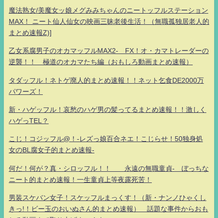
魔法熟女/美魔女ッ娘メグみみちゃんのニートッフルステーション
MAX！ ニート仙人仙女の映画三昧老後生活！（無職孤独居老人的
まとめ速報Z)]
乙女系腐男子のオカマッフルMAX2- FX！オ・カマトレーダーの
逆襲！！ 極道のオカマたち編（おもしろ動画まとめ速報）
タダッフル！ネトゲ廃人的まとめ速報！！ネット乞食DE2000万
パワーズ！
新・ハゲッフル！哀愁のハゲ男の髪ってるまとめ速報！！激しく
ハゲっTEL？
こじ！コジッフル@！-レズっ娘百合ネエ！こじらせ！50独身処
女のBL腐女子的まとめ速報-
何だ！何が？真・シロッフル！！ 永遠の無職童貞- ぼっちな
ニート的まとめ速報！一生童貞上等夜露死苦！
男装スケバン女子！スケッフルまっくす！（新・ナンノひゃくし
きっ!！ビー玉のおいぬさん的まとめ速報） 話題な事件からおも