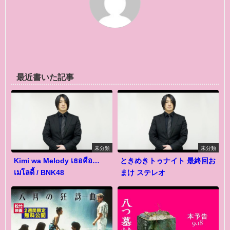
最近書いた記事
未分類
未分類
Kimi wa Melody เธอคือ…
ときめきトゥナイト 最終回お
เมโลดี้ / BNK48
まけ ステレオ