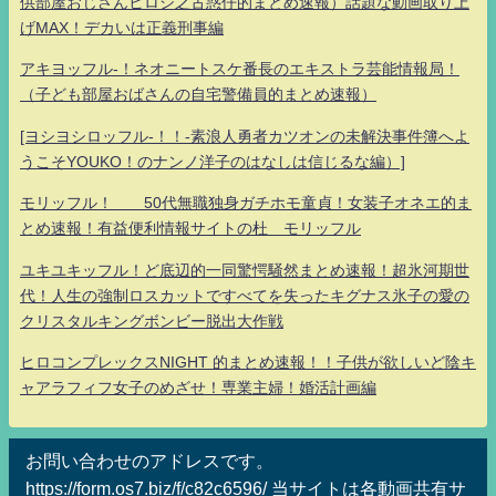
供部屋おじさんヒロシ之古惑仔的まとめ速報）話題な動画取り上
げMAX！デカいは正義刑事編
アキヨッフル-！ネオニートスケ番長のエキストラ芸能情報局！
（子ども部屋おばさんの自宅警備員的まとめ速報）
[ヨシヨシロッフル-！！-素浪人勇者カツオンの未解決事件簿へよ
うこそYOUKO！のナンノ洋子のはなしは信じるな編）]
モリッフル！ 50代無職独身ガチホモ童貞！女装子オネエ的ま
とめ速報！有益便利情報サイトの杜 モリッフル
ユキユキッフル！ど底辺的一同驚愕騒然まとめ速報！超氷河期世
代！人生の強制ロスカットですべてを失ったキグナス氷子の愛の
クリスタルキングボンビー脱出大作戦
ヒロコンプレックスNIGHT 的まとめ速報！！子供が欲しいど陰キ
ャアラフィフ女子のめざせ！専業主婦！婚活計画編
お問い合わせのアドレスです。
https://form.os7.biz/f/c82c6596/ 当サイトは各動画共有サ