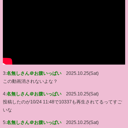
3:
名無しさん＠お腹いっぱい
2025.10.25(Sat)
この動画消されないよな？
4:
名無しさん＠お腹いっぱい
2025.10.25(Sat)
投稿したのが10/24 11:48で10337も再生されてるってすご
いな
5:
名無しさん＠お腹いっぱい
2025.10.25(Sat)