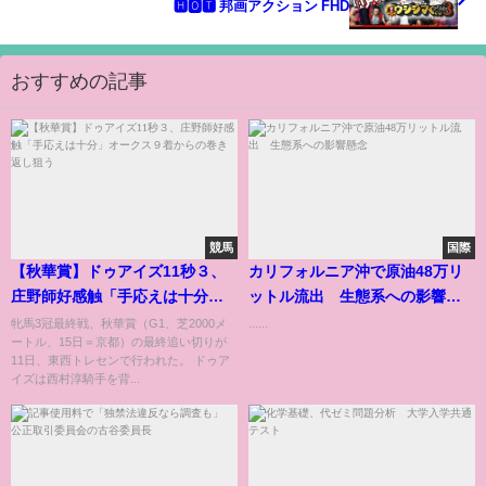
🅷🅾🆃 邦画アクション FHD
おすすめの記事
競馬
国際
【秋華賞】ドゥアイズ11秒３、
カリフォルニア沖で原油48万リ
庄野師好感触「手応えは十分」
ットル流出 生態系への影響懸
オークス９着からの巻き返し狙
念
牝馬3冠最終戦、秋華賞（G1、芝2000メ
......
ートル、15日＝京都）の最終追い切りが
う
11日、東西トレセンで行われた。 ドゥア
イズは西村淳騎手を背...