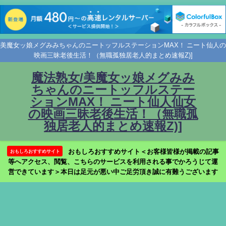
美魔女ッ娘メグみみちゃんのニートッフルステーションMAX！ ニート仙人の
映画三昧老後生活！（無職孤独居老人的まとめ速報Z)]
魔法熟女/美魔女ッ娘メグみみ
ちゃんのニートッフルステー
ションMAX！ ニート仙人仙女
の映画三昧老後生活！（無職孤
独居老人的まとめ速報Z)]
おもしろおすすめサイト＜お客様皆様が掲載の記事
おもしろおすすめサイト
等へアクセス、閲覧、こちらのサービスを利用される事でかろうじて運
営できています＞本日は足元が悪い中ご足労頂き誠に有難うございます