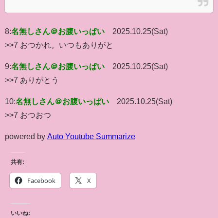
8:
名無しさん＠お腹いっぱい
2025.10.25(Sat)
>>7 おつかれ。いつもありがと
9:
名無しさん＠お腹いっぱい
2025.10.25(Sat)
>>7 ありがとう
10:
名無しさん＠お腹いっぱい
2025.10.25(Sat)
>>7 おつおつ
powered by
Auto Youtube Summarize
共有:
Facebook
X
いいね: