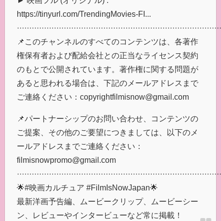
https://tinyurl.com/TrendingMovies-FI...
··················································································
📌このチャンネルのすべてのコンテンツは、各著作
権保有者および配給会社との正当なライセンス契約
のもとで公開されています。著作権に関する問題が
あると思われる場合は、下記のメールアドレスまで
ご連絡ください：copyrightfilmisnow@gmail.com
📌パートナーシップのお問い合わせ、コンテンツの
ご提案、その他のご要望につきましては、以下のメ
ールアドレスまでご連絡ください：
filmisnowpromo@gmail.com
··················································································
🌟#映画カルチュア #FilmIsNowJapan🌟
最新洋画予告編、ムービークリップ、ムービーシー
ン、レビューやインタービューなど常に掲載！