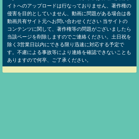
イトへのアップロードは行なっておりません、著作権の
侵害を目的としていません、動画に問題がある場合は各
動画共有サイト元へお問い合わせください 当サイトの
コンテンツに関して、著作権等の問題がございましたら
当該ページを削除しますのでご連絡ください。土日祝を
除く3営業日以内にできる限り迅速に対応する予定で
す。不慮による事故等により連絡を確認できないことも
ありますので何卒、ご了承ください。