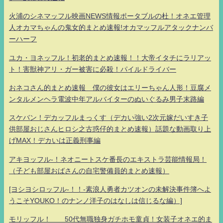
火浦のシネマッフル映画NEWS情報ポータブルの杜！オネエ管理
人オカマちゃんの鬼女的まとめ速報!オカマッフルアタックナンバ
ーハーフ
ユカ・ヨネッフル！初老的まとめ速報！！大帝イタチにラリアッ
ト！害獣神アリ・ガー被害に必殺！パイルドライバー
おネコさん的まとめ速報 僕の彼女はエリーちゃん人形！豆腐メ
ンタルメンヘラ電波中年アルバイターのぬいぐるみ男子末路編
スケバン！デカッフルまっくす（デカい強い2次元嫁だいすき子
供部屋おじさんヒロシ之古惑仔的まとめ速報）話題な動画取り上
げMAX！デカいは正義刑事編
アキヨッフル-！ネオニートスケ番長のエキストラ芸能情報局！
（子ども部屋おばさんの自宅警備員的まとめ速報）
[ヨシヨシロッフル-！！-素浪人勇者カツオンの未解決事件簿へよ
うこそYOUKO！のナンノ洋子のはなしは信じるな編）]
モリッフル！ 50代無職独身ガチホモ童貞！女装子オネエ的ま