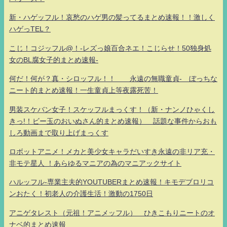
新・ハゲッフル！哀愁のハゲ男の髪ってるまとめ速報！！激しく
ハゲっTEL？
こじ！コジッフル@！-レズっ娘百合ネエ！こじらせ！50独身処
女のBL腐女子的まとめ速報-
何だ！何が？真・シロッフル！！ 永遠の無職童貞- ぼっちな
ニート的まとめ速報！一生童貞上等夜露死苦！
男装スケバン女子！スケッフルまっくす！（新・ナンノひゃくし
きっ!！ビー玉のおいぬさん的まとめ速報） 話題な事件からおも
しろ動画まで取り上げまっくす
ロボットアニメ！メカと美少女キャラだいすき永遠の非リア充・
非モテ星人 ！あらゆるマニアの為のマニアックサイト
ハルッフル-専業主夫的YOUTUBERまとめ速報！キモデブロリコ
ンおたく！初老人の介護生活！激動の1750日
アニゲタレスト（元祖！アニメッフル） ひきこもりニートのオ
ナベ的まとめ速報