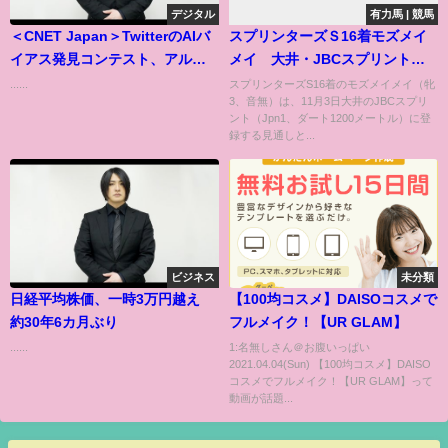
デジタル
有力馬 | 競馬
＜CNET Japan＞TwitterのAIバ
スプリンターズＳ16着モズメイ
イアス発見コンテスト、アルゴ
メイ 大井・JBCスプリントに
リズムの偏りが明らかに
登録する見通し
......
スプリンターズS16着のモズメイメイ（牝
3、音無）は、11月3日大井のJBCスプリ
ント（Jpn1、ダート1200メートル）に登
録する見通しと...
ビジネス
未分類
日経平均株価、一時3万円越え
【100均コスメ】DAISOコスメで
約30年6カ月ぶり
フルメイク！【UR GLAM】
......
1:名無しさん＠お腹いっぱい
2021.04.04(Sun) 【100均コスメ】DAISO
コスメでフルメイク！【UR GLAM】って
動画が話題...