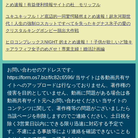
とめ速報！有益便利情報サイトの杜 モリッフル
ユキユキッフル！ど底辺的一同驚愕騒然まとめ速報！超氷河期世
代！人生の強制ロスカットですべてを失ったキグナス氷子の愛の
クリスタルキングボンビー脱出大作戦
ヒロコンプレックスNIGHT 的まとめ速報！！子供が欲しいど陰キ
ャアラフィフ女子のめざせ！専業主婦！婚活計画編
お問い合わせのアドレスです。
https://form.os7.biz/f/c82c6596/ 当サイトは各動画共有サ
イトへのアップロードは行なっておりません、著作権の
侵害を目的としていません、動画に問題がある場合は各
動画共有サイト元へお問い合わせください 当サイトの
コンテンツに関して、著作権等の問題がございましたら
当該ページを削除しますのでご連絡ください。土日祝を
除く3営業日以内にできる限り迅速に対応する予定で
す。不慮による事故等により連絡を確認できないことも