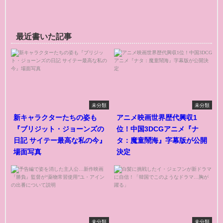
最近書いた記事
未分類
未分類
新キャラクターたちの姿も
アニメ映画世界歴代興収1
『ブリジット・ジョーンズの
位！中国3DCGアニメ『ナ
日記 サイテー最高な私の今』
タ：魔童鬧海』字幕版が公開
場面写真
決定
未分類
未分類