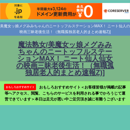
美魔女ッ娘メグみみちゃんのニートッフルステーションMAX！ ニート仙人の
映画三昧老後生活！（無職孤独居老人的まとめ速報Z)]
魔法熟女/美魔女ッ娘メグみみ
ちゃんのニートッフルステー
ションMAX！ ニート仙人仙女
の映画三昧老後生活！（無職孤
独居老人的まとめ速報Z)]
おもしろおすすめサイト＜お客様皆様が掲載の記事
おもしろおすすめサイト
等へアクセス、閲覧、こちらのサービスを利用される事でかろうじて運
営できています＞本日は足元が悪い中ご足労頂き誠に有難うございます