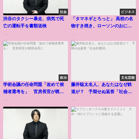
社会
ビジネス
渋谷のタクシー暴走、病気で死
「タマネギとろっと」 高校の名
亡の運転手を書類送検
物すき焼き、ローソンのおにぎ
りに
......
......
政治
文化芸能
学術会議の任命問題「改めて候
藤井聡太名人、あなたはなぜ鉄
補者選考を」 官房長官が梶田
道が？ 予期せぬ返答「社会的
会長に
要請」
......
......