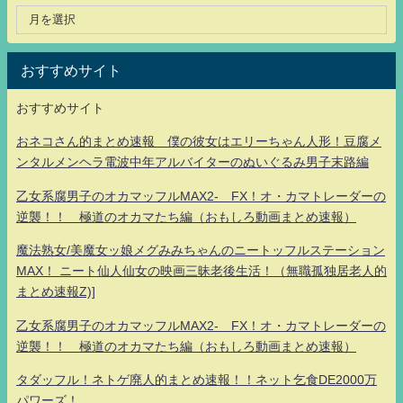
おすすめサイト
おすすめサイト
おネコさん的まとめ速報 僕の彼女はエリーちゃん人形！豆腐メ
ンタルメンヘラ電波中年アルバイターのぬいぐるみ男子末路編
乙女系腐男子のオカマッフルMAX2- FX！オ・カマトレーダーの
逆襲！！ 極道のオカマたち編（おもしろ動画まとめ速報）
魔法熟女/美魔女ッ娘メグみみちゃんのニートッフルステーション
MAX！ ニート仙人仙女の映画三昧老後生活！（無職孤独居老人的
まとめ速報Z)]
乙女系腐男子のオカマッフルMAX2- FX！オ・カマトレーダーの
逆襲！！ 極道のオカマたち編（おもしろ動画まとめ速報）
タダッフル！ネトゲ廃人的まとめ速報！！ネット乞食DE2000万
パワーズ！