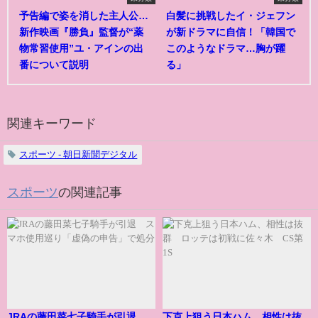
予告編で姿を消した主人公…
白髪に挑戦したイ・ジェフン
新作映画『勝負』監督が“薬
が新ドラマに自信！「韓国で
物常習使用”ユ・アインの出
このようなドラマ…胸が躍
番について説明
る」
関連キーワード
スポーツ - 朝日新聞デジタル
スポーツ
の関連記事
JRAの藤田菜七子騎手が引退
下克上狙う日本ハム、相性は抜