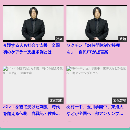
社会
政治
介護する人も社会で支援 全国
ワクチン「24時間体制で接種
初のケアラー支援条例とは
を」 自民PTが提言案
......
......
文化芸能
文化芸能
バレエを観て受けた刺激 時代
羽村一中、玉川学園中、東海大
を超える伝統 自戦記・佐藤天
などが全国へ 都アンサンブル
彦
コン
......
......