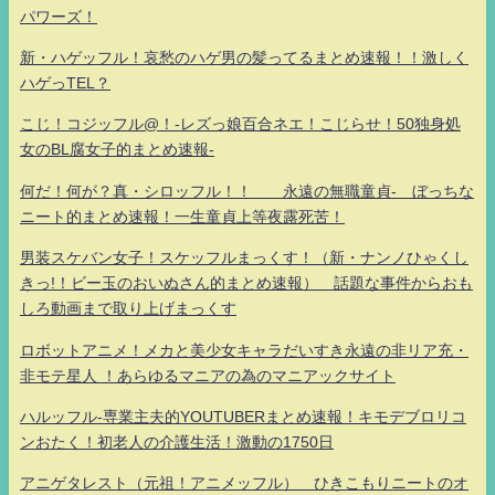
パワーズ！
新・ハゲッフル！哀愁のハゲ男の髪ってるまとめ速報！！激しく
ハゲっTEL？
こじ！コジッフル@！-レズっ娘百合ネエ！こじらせ！50独身処
女のBL腐女子的まとめ速報-
何だ！何が？真・シロッフル！！ 永遠の無職童貞- ぼっちな
ニート的まとめ速報！一生童貞上等夜露死苦！
男装スケバン女子！スケッフルまっくす！（新・ナンノひゃくし
きっ!！ビー玉のおいぬさん的まとめ速報） 話題な事件からおも
しろ動画まで取り上げまっくす
ロボットアニメ！メカと美少女キャラだいすき永遠の非リア充・
非モテ星人 ！あらゆるマニアの為のマニアックサイト
ハルッフル-専業主夫的YOUTUBERまとめ速報！キモデブロリコ
ンおたく！初老人の介護生活！激動の1750日
アニゲタレスト（元祖！アニメッフル） ひきこもりニートのオ