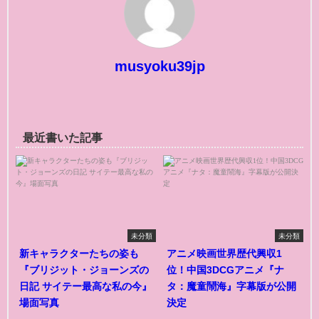
musyoku39jp
最近書いた記事
未分類
未分類
新キャラクターたちの姿も
アニメ映画世界歴代興収1
『ブリジット・ジョーンズの
位！中国3DCGアニメ『ナ
日記 サイテー最高な私の今』
タ：魔童鬧海』字幕版が公開
場面写真
決定