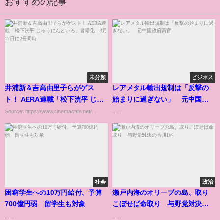
おすすめの記事
未分類
ビジネス
井浦新＆吉高由里子らがゲス
レアメタル輸出規制は「反撃の
ト！ AERA連載「松下洸平 じゅ
始まりに過ぎない」 元中国政
うにんといろ」書籍化 3月17日
府高官
Source: https://www.cinemacafe.net/...
......
に2冊同時
社会
政治
困窮学生への10万円給付、予算
瀬戸内海のオリーブの島、取り
700億円弱 留学生も対象
こぼせば命取り 与野党対決の
香川1区
......
......