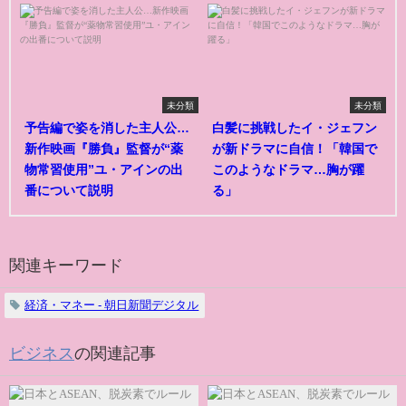
未分類
未分類
予告編で姿を消した主人公…
白髪に挑戦したイ・ジェフン
新作映画『勝負』監督が“薬
が新ドラマに自信！「韓国で
物常習使用”ユ・アインの出
このようなドラマ…胸が躍
番について説明
る」
関連キーワード
経済・マネー - 朝日新聞デジタル
ビジネス
の関連記事