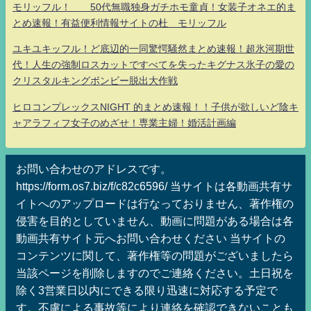
モリッフル！ 50代無職独身ガチホモ童貞！女装子オネエ的ま
とめ速報！有益便利情報サイトの杜 モリッフル
ユキユキッフル！ど底辺的一同驚愕騒然まとめ速報！超氷河期世
代！人生の強制ロスカットですべてを失ったキグナス氷子の愛の
クリスタルキングボンビー脱出大作戦
ヒロコンプレックスNIGHT 的まとめ速報！！子供が欲しいど陰キ
ャアラフィフ女子のめざせ！専業主婦！婚活計画編
お問い合わせのアドレスです。
https://form.os7.biz/f/c82c6596/ 当サイトは各動画共有サ
イトへのアップロードは行なっておりません、著作権の
侵害を目的としていません、動画に問題がある場合は各
動画共有サイト元へお問い合わせください 当サイトの
コンテンツに関して、著作権等の問題がございましたら
当該ページを削除しますのでご連絡ください。土日祝を
除く3営業日以内にできる限り迅速に対応する予定で
す。不慮による事故等により連絡を確認できないことも