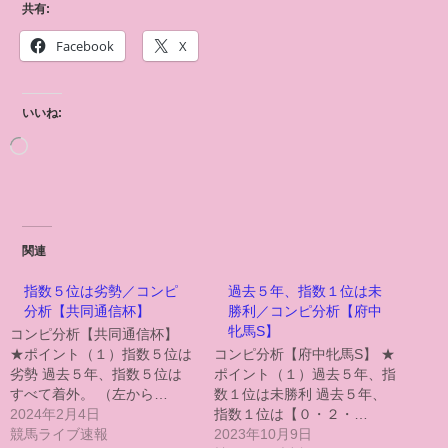
共有:
Facebook
X
いいね:
関連
指数５位は劣勢／コンピ
過去５年、指数１位は未
分析【共同通信杯】
勝利／コンピ分析【府中
牝馬S】
コンピ分析【共同通信杯】
★ポイント（１）指数５位は
コンピ分析【府中牝馬S】 ★
劣勢 過去５年、指数５位は
ポイント（１）過去５年、指
すべて着外。 （左から…
数１位は未勝利 過去５年、
2024年2月4日
指数１位は【０・２・…
競馬ライブ速報
2023年10月9日