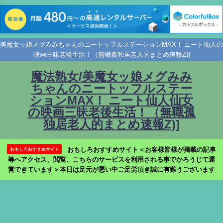
美魔女ッ娘メグみみちゃんのニートッフルステーションMAX！ ニート仙人の
映画三昧老後生活！（無職孤独居老人的まとめ速報Z)]
魔法熟女/美魔女ッ娘メグみみ
ちゃんのニートッフルステー
ションMAX！ ニート仙人仙女
の映画三昧老後生活！（無職孤
独居老人的まとめ速報Z)]
おもしろおすすめサイト＜お客様皆様が掲載の記事
おもしろおすすめサイト
等へアクセス、閲覧、こちらのサービスを利用される事でかろうじて運
営できています＞本日は足元が悪い中ご足労頂き誠に有難うございます