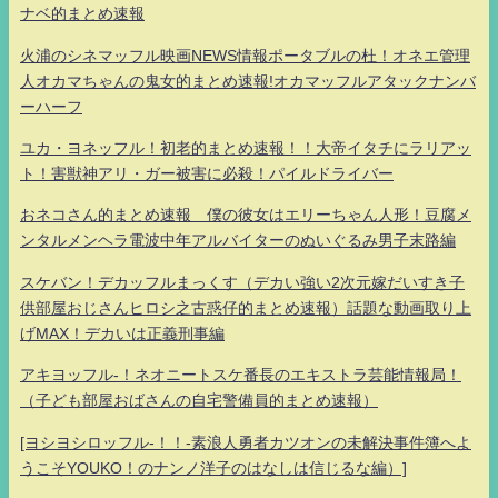
ナベ的まとめ速報
火浦のシネマッフル映画NEWS情報ポータブルの杜！オネエ管理
人オカマちゃんの鬼女的まとめ速報!オカマッフルアタックナンバ
ーハーフ
ユカ・ヨネッフル！初老的まとめ速報！！大帝イタチにラリアッ
ト！害獣神アリ・ガー被害に必殺！パイルドライバー
おネコさん的まとめ速報 僕の彼女はエリーちゃん人形！豆腐メ
ンタルメンヘラ電波中年アルバイターのぬいぐるみ男子末路編
スケバン！デカッフルまっくす（デカい強い2次元嫁だいすき子
供部屋おじさんヒロシ之古惑仔的まとめ速報）話題な動画取り上
げMAX！デカいは正義刑事編
アキヨッフル-！ネオニートスケ番長のエキストラ芸能情報局！
（子ども部屋おばさんの自宅警備員的まとめ速報）
[ヨシヨシロッフル-！！-素浪人勇者カツオンの未解決事件簿へよ
うこそYOUKO！のナンノ洋子のはなしは信じるな編）]