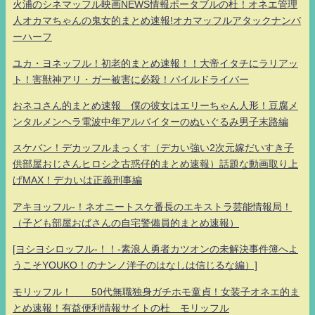
火浦のシネマッフル映画NEWS情報ポータブルの杜！オネエ管理
人オカマちゃんの鬼女的まとめ速報!オカマッフルアタックナンバ
ーハーフ
ユカ・ヨネッフル！初老的まとめ速報！！大帝イタチにラリアッ
ト！害獣神アリ・ガー被害に必殺！パイルドライバー
おネコさん的まとめ速報 僕の彼女はエリーちゃん人形！豆腐メ
ンタルメンヘラ電波中年アルバイターのぬいぐるみ男子末路編
スケバン！デカッフルまっくす（デカい強い2次元嫁だいすき子
供部屋おじさんヒロシ之古惑仔的まとめ速報）話題な動画取り上
げMAX！デカいは正義刑事編
アキヨッフル-！ネオニートスケ番長のエキストラ芸能情報局！
（子ども部屋おばさんの自宅警備員的まとめ速報）
[ヨシヨシロッフル-！！-素浪人勇者カツオンの未解決事件簿へよ
うこそYOUKO！のナンノ洋子のはなしは信じるな編）]
モリッフル！ 50代無職独身ガチホモ童貞！女装子オネエ的ま
とめ速報！有益便利情報サイトの杜 モリッフル