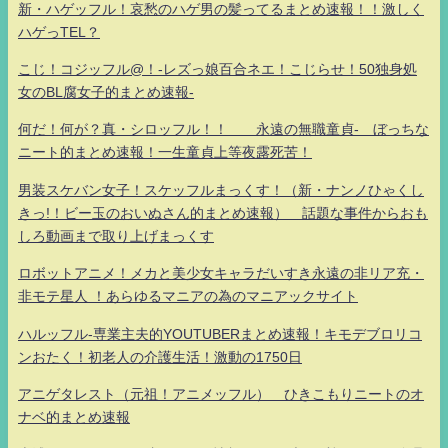
新・ハゲッフル！哀愁のハゲ男の髪ってるまとめ速報！！激しく
ハゲっTEL？
こじ！コジッフル@！-レズっ娘百合ネエ！こじらせ！50独身処
女のBL腐女子的まとめ速報-
何だ！何が？真・シロッフル！！ 永遠の無職童貞- ぼっちな
ニート的まとめ速報！一生童貞上等夜露死苦！
男装スケバン女子！スケッフルまっくす！（新・ナンノひゃくし
きっ!！ビー玉のおいぬさん的まとめ速報） 話題な事件からおも
しろ動画まで取り上げまっくす
ロボットアニメ！メカと美少女キャラだいすき永遠の非リア充・
非モテ星人 ！あらゆるマニアの為のマニアックサイト
ハルッフル-専業主夫的YOUTUBERまとめ速報！キモデブロリコ
ンおたく！初老人の介護生活！激動の1750日
アニゲタレスト（元祖！アニメッフル） ひきこもりニートのオ
ナベ的まとめ速報