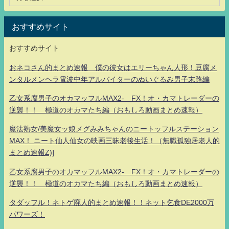
おすすめサイト
おすすめサイト
おネコさん的まとめ速報 僕の彼女はエリーちゃん人形！豆腐メ
ンタルメンヘラ電波中年アルバイターのぬいぐるみ男子末路編
乙女系腐男子のオカマッフルMAX2- FX！オ・カマトレーダーの
逆襲！！ 極道のオカマたち編（おもしろ動画まとめ速報）
魔法熟女/美魔女ッ娘メグみみちゃんのニートッフルステーション
MAX！ ニート仙人仙女の映画三昧老後生活！（無職孤独居老人的
まとめ速報Z)]
乙女系腐男子のオカマッフルMAX2- FX！オ・カマトレーダーの
逆襲！！ 極道のオカマたち編（おもしろ動画まとめ速報）
タダッフル！ネトゲ廃人的まとめ速報！！ネット乞食DE2000万
パワーズ！