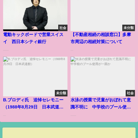
社会
未分類
電動キックボードで営業スイス
【不動産相続の相談窓口】多摩
イ 西日本シティ銀行
市周辺の相続対策について
......
...
未分類
社会
B.ブロディ氏 追悼セレモニー
水泳の授業で児童がおぼれて意
（1988年8月29日 日本武道
識不明に 中学校のプール使用
館）
が一因か
...
......