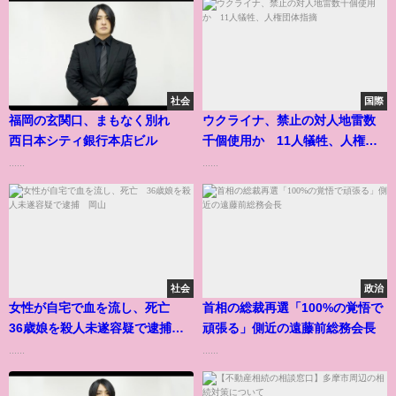
社会
国際
福岡の玄関口、まもなく別れ
ウクライナ、禁止の対人地雷数
西日本シティ銀行本店ビル
千個使用か 11人犠牲、人権団
体指摘
......
......
社会
政治
女性が自宅で血を流し、死亡
首相の総裁再選「100%の覚悟で
36歳娘を殺人未遂容疑で逮捕
頑張る」側近の遠藤前総務会長
岡山
......
......