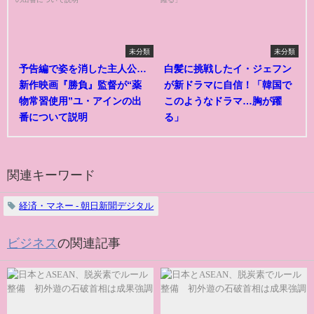
未分類
未分類
予告編で姿を消した主人公…
白髪に挑戦したイ・ジェフン
新作映画『勝負』監督が“薬
が新ドラマに自信！「韓国で
物常習使用”ユ・アインの出
このようなドラマ…胸が躍
番について説明
る」
関連キーワード
経済・マネー - 朝日新聞デジタル
ビジネス
の関連記事