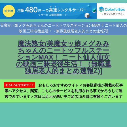
美魔女ッ娘メグみみちゃんのニートッフルステーションMAX！ ニート仙人の
映画三昧老後生活！（無職孤独居老人的まとめ速報Z)]
魔法熟女/美魔女ッ娘メグみみ
ちゃんのニートッフルステー
ションMAX！ ニート仙人仙女
の映画三昧老後生活！（無職孤
独居老人的まとめ速報Z)]
おもしろおすすめサイト＜お客様皆様が掲載の記事
おもしろおすすめサイト
等へアクセス、閲覧、こちらのサービスを利用される事でかろうじて運
営できています＞本日は足元が悪い中ご足労頂き誠に有難うございます