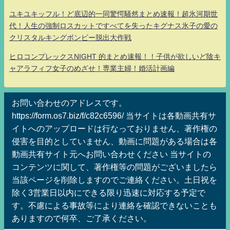
ユキユキッフル！ど底辺的一同驚愕騒然まとめ速報！超氷河期世
代！人生の強制ロスカットですべてを失ったキグナス氷子の愛の
クリスタルキングボンビー脱出大作戦
ヒロコンプレックスNIGHT 的まとめ速報！！子供が欲しいど陰キ
ャアラフィフ女子のめざせ！専業主婦！婚活計画編
お問い合わせのアドレスです。
https://form.os7.biz/f/c82c6596/ 当サイトは各動画共有サ
イトへのアップロードは行なっておりません、著作権の
侵害を目的としていません、動画に問題がある場合は各
動画共有サイト元へお問い合わせください 当サイトの
コンテンツに関して、著作権等の問題がございましたら
当該ページを削除しますのでご連絡ください。土日祝を
除く3営業日以内にできる限り迅速に対応する予定で
す。不慮による事故等により連絡を確認できないことも
ありますので何卒、ご了承ください。