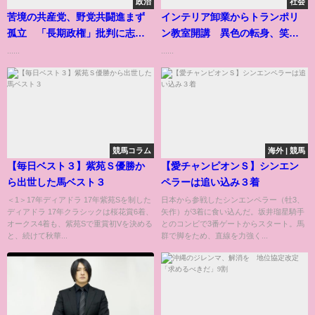
政治
社会
苦境の共産党、野党共闘進まず
インテリア卸業からトランポリ
孤立 「長期政権」批判に志位
ン教室開講 異色の転身、笑顔
氏が反論
を糧に
......
......
競馬コラム
海外 | 競馬
【毎日ベスト３】紫苑Ｓ優勝か
【愛チャンピオンＳ】シンエン
ら出世した馬ベスト３
ペラーは追い込み３着
＜1＞17年ディアドラ 17年紫苑Sを制した
日本から参戦したシンエンペラー（牡3、
ディアドラ 17年クラシックは桜花賞6着、
矢作）が3着に食い込んだ。坂井瑠星騎手
オークス4着も、紫苑Sで重賞初Vを決める
とのコンビで3番ゲートからスタート。馬
と、続けて秋華...
群で脚をため、直線を力強く...