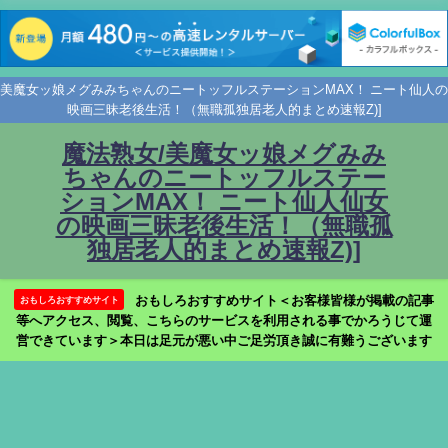
美魔女ッ娘メグみみちゃんのニートッフルステーションMAX！ ニート仙人の
映画三昧老後生活！（無職孤独居老人的まとめ速報Z)]
魔法熟女/美魔女ッ娘メグみみ
ちゃんのニートッフルステー
ションMAX！ ニート仙人仙女
の映画三昧老後生活！（無職孤
独居老人的まとめ速報Z)]
おもしろおすすめサイト＜お客様皆様が掲載の記事
おもしろおすすめサイト
等へアクセス、閲覧、こちらのサービスを利用される事でかろうじて運
営できています＞本日は足元が悪い中ご足労頂き誠に有難うございます