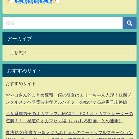
アーカイブ
おすすめサイト
おすすめサイト
おネコさん的まとめ速報 僕の彼女はエリーちゃん人形！豆腐メ
ンタルメンヘラ電波中年アルバイターのぬいぐるみ男子末路編
乙女系腐男子のオカマッフルMAX2- FX！オ・カマトレーダーの
逆襲！！ 極道のオカマたち編（おもしろ動画まとめ速報）
魔法熟女/美魔女ッ娘メグみみちゃんのニートッフルステーション