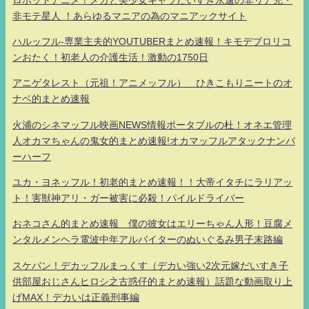
非モテ星人 ！あらゆるマニアの為のマニアックサイト
ハルッフル-専業主夫的YOUTUBERまとめ速報！キモデブロリコ
ンおたく！初老人の介護生活！激動の1750日
アニゲタレスト（元祖！アニメッフル） ひきこもりニートのオ
ナベ的まとめ速報
火浦のシネマッフル映画NEWS情報ポータブルの杜！オネエ管理
人オカマちゃんの鬼女的まとめ速報!オカマッフルアタックナンバ
ーハーフ
ユカ・ヨネッフル！初老的まとめ速報！！大帝イタチにラリアッ
ト！害獣神アリ・ガー被害に必殺！パイルドライバー
おネコさん的まとめ速報 僕の彼女はエリーちゃん人形！豆腐メ
ンタルメンヘラ電波中年アルバイターのぬいぐるみ男子末路編
スケバン！デカッフルまっくす（デカい強い2次元嫁だいすき子
供部屋おじさんヒロシ之古惑仔的まとめ速報）話題な動画取り上
げMAX！デカいは正義刑事編