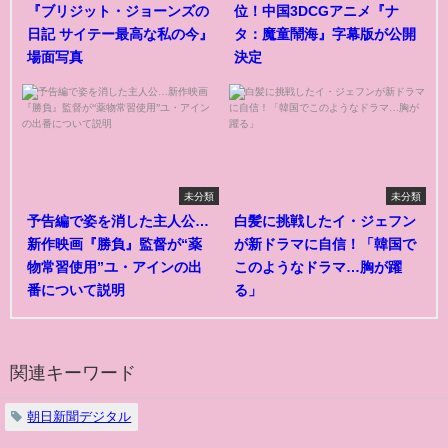
『ブリジット・ジョーンズの
位！中国3DCGアニメ『ナ
日記 サイテー最高な私の今』
タ：魔童鬧海』字幕版が公開
場面写真
決定
未分類
未分類
予告編で姿を消した主人公…
白髪に挑戦したイ・ジェフン
新作映画『勝負』監督が“薬
が新ドラマに自信！「韓国で
物常習使用”ユ・アインの出
このようなドラマ…胸が躍
番について説明
る」
関連キーワード
朝日新聞デジタル