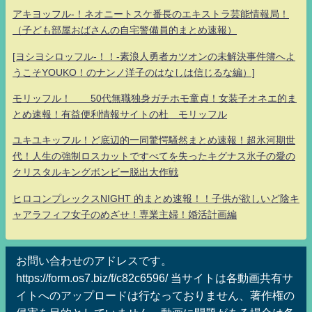
アキヨッフル-！ネオニートスケ番長のエキストラ芸能情報局！
（子ども部屋おばさんの自宅警備員的まとめ速報）
[ヨシヨシロッフル-！！-素浪人勇者カツオンの未解決事件簿へよ
うこそYOUKO！のナンノ洋子のはなしは信じるな編）]
モリッフル！ 50代無職独身ガチホモ童貞！女装子オネエ的ま
とめ速報！有益便利情報サイトの杜 モリッフル
ユキユキッフル！ど底辺的一同驚愕騒然まとめ速報！超氷河期世
代！人生の強制ロスカットですべてを失ったキグナス氷子の愛の
クリスタルキングボンビー脱出大作戦
ヒロコンプレックスNIGHT 的まとめ速報！！子供が欲しいど陰キ
ャアラフィフ女子のめざせ！専業主婦！婚活計画編
お問い合わせのアドレスです。
https://form.os7.biz/f/c82c6596/ 当サイトは各動画共有サ
イトへのアップロードは行なっておりません、著作権の