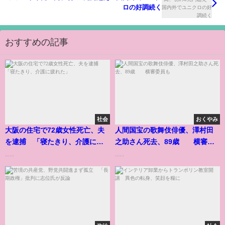
ロの好調続く
おすすめの記事
社会
おくやみ
大阪の住宅で72歳女性死亡、夫
人間国宝の歌舞伎俳優、澤村田
を逮捕 「寝たきり、介護に疲
之助さん死去、89歳 横審委
れた」
員も
......
......