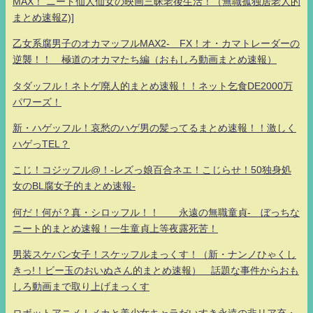
MAX！ ニート仙人仙女の映画三昧老後生活！（無職孤独居老人的
まとめ速報Z)]
乙女系腐男子のオカマッフルMAX2- FX！オ・カマトレーダーの
逆襲！！ 極道のオカマたち編（おもしろ動画まとめ速報）
タダッフル！ネトゲ廃人的まとめ速報！！ネット乞食DE2000万
パワーズ！
新・ハゲッフル！哀愁のハゲ男の髪ってるまとめ速報！！激しく
ハゲっTEL？
こじ！コジッフル@！-レズっ娘百合ネエ！こじらせ！50独身処
女のBL腐女子的まとめ速報-
何だ！何が？真・シロッフル！！ 永遠の無職童貞- ぼっちな
ニート的まとめ速報！一生童貞上等夜露死苦！
男装スケバン女子！スケッフルまっくす！（新・ナンノひゃくし
きっ!！ビー玉のおいぬさん的まとめ速報） 話題な事件からおも
しろ動画まで取り上げまっくす
ロボットアニメ！メカと美少女キャラだいすき永遠の非リア充・