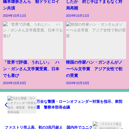
橋本環奈さんら 朝ドラヒロイ
したか 封じ手は？まもなく対
ン共演
局再開
2024年10月11日
2024年10月11日
「世界で評価、うれしい」 ハ
韓国の作家ハン・ガンさんがノ
ン・ガンさん文学賞受賞、日本
ーベル文学賞 アジア女性で初
でも喜び
の受賞
2024年10月10日
2024年10月10日
万全な警護・ローンオフェンダー対策を指示、衆院
選 警察本部長会議
ファストリ売上高、初の3兆円超え 国内外でユニク