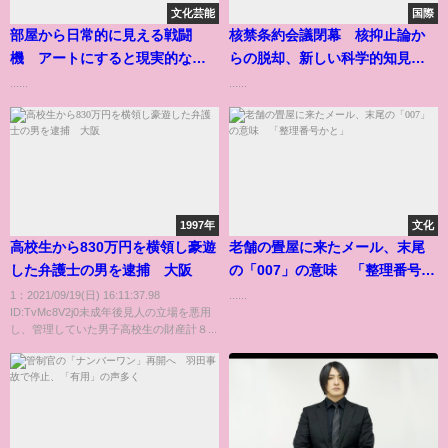
文化芸能
国際
部屋から日常的に見える戦闘
核禁条約会議閉幕 核抑止論か
機 アートにすると現実的な不
らの脱却、新しい科学的知見も
安になった
重視へ
......
......
1997年
文化
高校生から830万円を横領し豪遊
老舗の畳屋に来たメール、末尾
した弁護士の男を逮捕 大阪
の「007」の意味 「整理番号か
と」
1：2021/09/19(日) 16:11:37.98
......
ID:TvMc8V2j0未成年後見人の立場を悪用
し、管理していた男子高校生の財産計８...