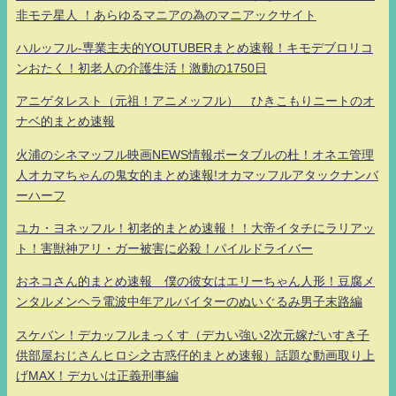
非モテ星人 ！あらゆるマニアの為のマニアックサイト
ハルッフル-専業主夫的YOUTUBERまとめ速報！キモデブロリコ
ンおたく！初老人の介護生活！激動の1750日
アニゲタレスト（元祖！アニメッフル） ひきこもりニートのオ
ナベ的まとめ速報
火浦のシネマッフル映画NEWS情報ポータブルの杜！オネエ管理
人オカマちゃんの鬼女的まとめ速報!オカマッフルアタックナンバ
ーハーフ
ユカ・ヨネッフル！初老的まとめ速報！！大帝イタチにラリアッ
ト！害獣神アリ・ガー被害に必殺！パイルドライバー
おネコさん的まとめ速報 僕の彼女はエリーちゃん人形！豆腐メ
ンタルメンヘラ電波中年アルバイターのぬいぐるみ男子末路編
スケバン！デカッフルまっくす（デカい強い2次元嫁だいすき子
供部屋おじさんヒロシ之古惑仔的まとめ速報）話題な動画取り上
げMAX！デカいは正義刑事編