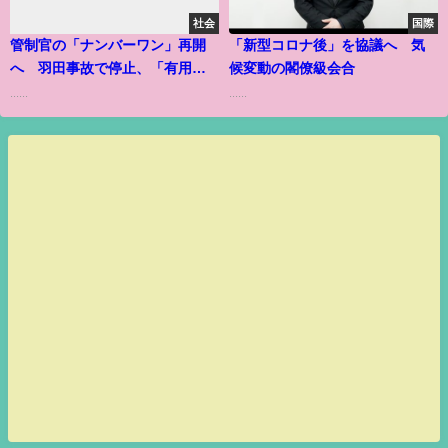
社会
国際
管制官の「ナンバーワン」再開
「新型コロナ後」を協議へ 気
へ 羽田事故で停止、「有用」
候変動の閣僚級会合
の声多く
......
......