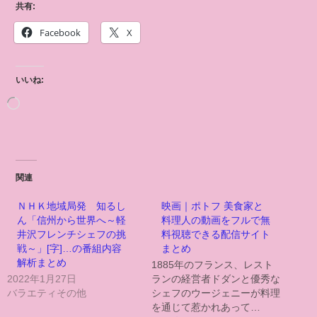
共有:
Facebook
X
いいね:
関連
ＮＨＫ地域局発 知るし
映画｜ポトフ 美食家と
ん「信州から世界へ～軽
料理人の動画をフルで無
井沢フレンチシェフの挑
料視聴できる配信サイト
戦～」[字]…の番組内容
まとめ
解析まとめ
1885年のフランス、レスト
2022年1月27日
ランの経営者ドダンと優秀な
バラエティその他
シェフのウージェニーが料理
を通じて惹かれあって…