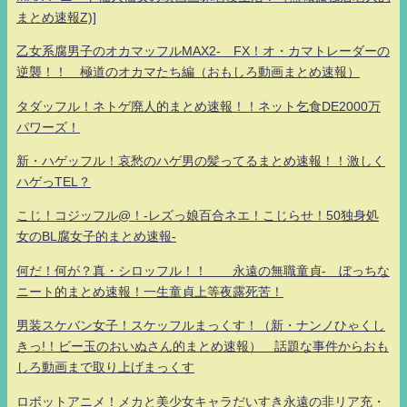
まとめ速報Z)]
乙女系腐男子のオカマッフルMAX2- FX！オ・カマトレーダーの
逆襲！！ 極道のオカマたち編（おもしろ動画まとめ速報）
タダッフル！ネトゲ廃人的まとめ速報！！ネット乞食DE2000万
パワーズ！
新・ハゲッフル！哀愁のハゲ男の髪ってるまとめ速報！！激しく
ハゲっTEL？
こじ！コジッフル@！-レズっ娘百合ネエ！こじらせ！50独身処
女のBL腐女子的まとめ速報-
何だ！何が？真・シロッフル！！ 永遠の無職童貞- ぼっちな
ニート的まとめ速報！一生童貞上等夜露死苦！
男装スケバン女子！スケッフルまっくす！（新・ナンノひゃくし
きっ!！ビー玉のおいぬさん的まとめ速報） 話題な事件からおも
しろ動画まで取り上げまっくす
ロボットアニメ！メカと美少女キャラだいすき永遠の非リア充・