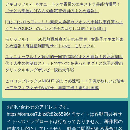
アキヨッフル-！ネオニートスケ番長のエキストラ芸能情報局！
（子ども部屋おばさんの自宅警備員的まとめ速報）
[ヨシヨシロッフル-！！-素浪人勇者カツオンの未解決事件簿へよ
うこそYOUKO！のナンノ洋子のはなしは信じるな編）]
モリッフル！ 50代無職独身ガチホモ童貞！女装子オネエ的ま
とめ速報！有益便利情報サイトの杜 モリッフル
ユキユキッフル！ど底辺的一同驚愕騒然まとめ速報！超氷河期世
代！人生の強制ロスカットですべてを失ったキグナス氷子の愛の
クリスタルキングボンビー脱出大作戦
ヒロコンプレックスNIGHT 的まとめ速報！！子供が欲しいど陰キ
ャアラフィフ女子のめざせ！専業主婦！婚活計画編
お問い合わせのアドレスです。
https://form.os7.biz/f/c82c6596/ 当サイトは各動画共有サ
イトへのアップロードは行なっておりません、著作権の
侵害を目的としていません、動画に問題がある場合は各