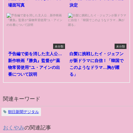
場面写真
決定
未分類
未分類
予告編で姿を消した主人公…
白髪に挑戦したイ・ジェフン
新作映画『勝負』監督が“薬
が新ドラマに自信！「韓国で
物常習使用”ユ・アインの出
このようなドラマ…胸が躍
番について説明
る」
関連キーワード
朝日新聞デジタル
おくやみ
の関連記事