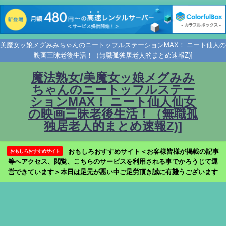
美魔女ッ娘メグみみちゃんのニートッフルステーションMAX！ ニート仙人の
映画三昧老後生活！（無職孤独居老人的まとめ速報Z)]
魔法熟女/美魔女ッ娘メグみみ
ちゃんのニートッフルステー
ションMAX！ ニート仙人仙女
の映画三昧老後生活！（無職孤
独居老人的まとめ速報Z)]
おもしろおすすめサイト＜お客様皆様が掲載の記事
おもしろおすすめサイト
等へアクセス、閲覧、こちらのサービスを利用される事でかろうじて運
営できています＞本日は足元が悪い中ご足労頂き誠に有難うございます