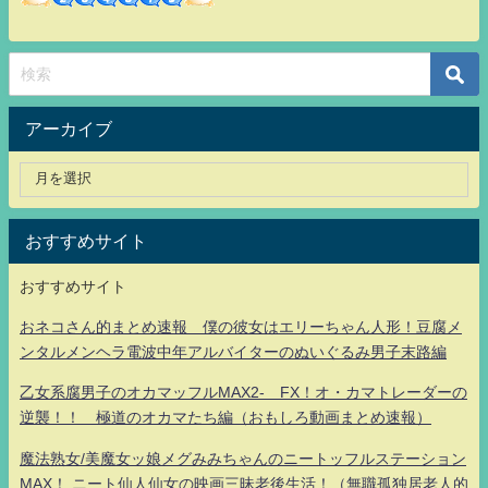
アーカイブ
おすすめサイト
おすすめサイト
おネコさん的まとめ速報 僕の彼女はエリーちゃん人形！豆腐メ
ンタルメンヘラ電波中年アルバイターのぬいぐるみ男子末路編
乙女系腐男子のオカマッフルMAX2- FX！オ・カマトレーダーの
逆襲！！ 極道のオカマたち編（おもしろ動画まとめ速報）
魔法熟女/美魔女ッ娘メグみみちゃんのニートッフルステーション
MAX！ ニート仙人仙女の映画三昧老後生活！（無職孤独居老人的