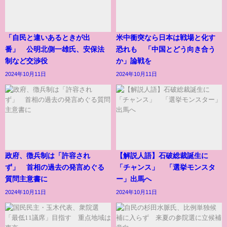
「自民と違いあるときが出
米中衝突なら日本は戦場と化す
番」 公明北側一雄氏、安保法
恐れも 「中国とどう向き合う
制など交渉役
か」論戦を
2024年10月11日
2024年10月11日
政府、徴兵制は「許容され
【解説人語】石破総裁誕生に
ず」 首相の過去の発言めぐる
「チャンス」 「選挙モンスタ
質問主意書に
ー」出馬へ
2024年10月11日
2024年10月11日