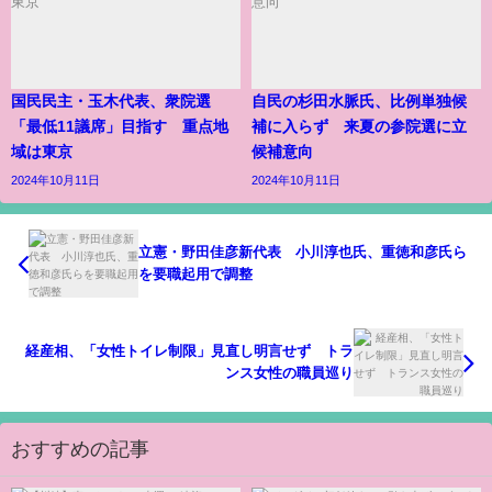
国民民主・玉木代表、衆院選
自民の杉田水脈氏、比例単独候
「最低11議席」目指す 重点地
補に入らず 来夏の参院選に立
域は東京
候補意向
2024年10月11日
2024年10月11日
立憲・野田佳彦新代表 小川淳也氏、重徳和彦氏ら
を要職起用で調整
経産相、「女性トイレ制限」見直し明言せず トラ
ンス女性の職員巡り
おすすめの記事