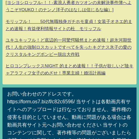
[ヨシヨシロッフル-！！-素浪人勇者カツオンの未解決事件簿へよ
うこそYOUKO！のナンノ洋子のはなしは信じるな編）]
モリッフル！ 50代無職独身ガチホモ童貞！女装子オネエ的ま
とめ速報！有益便利情報サイトの杜 モリッフル
ユキユキッフル！ど底辺的一同驚愕騒然まとめ速報！超氷河期世
代！人生の強制ロスカットですべてを失ったキグナス氷子の愛の
クリスタルキングボンビー脱出大作戦
ヒロコンプレックスNIGHT 的まとめ速報！！子供が欲しいど陰キ
ャアラフィフ女子のめざせ！専業主婦！婚活計画編
お問い合わせのアドレスです。
https://form.os7.biz/f/c82c6596/ 当サイトは各動画共有サ
イトへのアップロードは行なっておりません、著作権の
侵害を目的としていません、動画に問題がある場合は各
動画共有サイト元へお問い合わせください 当サイトの
コンテンツに関して、著作権等の問題がございましたら