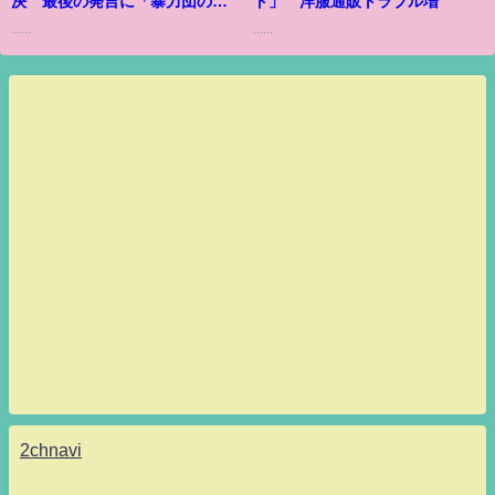
決 最後の発言に「暴力団の本
ト」 洋服通販トラブル増
性出た」
......
......
2chnavi