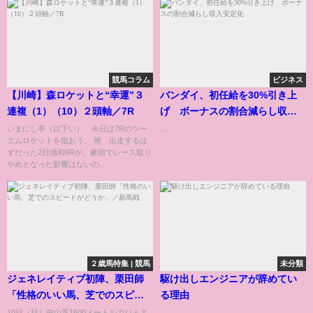
競馬コラム
ビジネス
【川崎】森ロケットと“幸運”３
バンダイ、初任給を30%引き上
連複（1）（10）２頭軸／7R
げ ボーナスの割合減らし収入
安定化
いまにし亭（以下い） 今日は7Rのツー
......
エムロケットを狙おう。 熊 出走するは
ずだった2日浦和6Rが、豪雨でレース取り
やめとなった影響はないの...
２歳馬特集 | 競馬
未分類
ジェネレイティブ初陣、栗田師
駆け出しエンジニアが辞めてい
「性格のいい馬、芝でのスピー
る理由
ドがどうか」／新馬戦
10日（日）中山芝1600メートルでジェネ
...