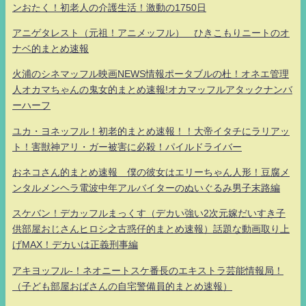
ンおたく！初老人の介護生活！激動の1750日
アニゲタレスト（元祖！アニメッフル） ひきこもりニートのオ
ナベ的まとめ速報
火浦のシネマッフル映画NEWS情報ポータブルの杜！オネエ管理
人オカマちゃんの鬼女的まとめ速報!オカマッフルアタックナンバ
ーハーフ
ユカ・ヨネッフル！初老的まとめ速報！！大帝イタチにラリアッ
ト！害獣神アリ・ガー被害に必殺！パイルドライバー
おネコさん的まとめ速報 僕の彼女はエリーちゃん人形！豆腐メ
ンタルメンヘラ電波中年アルバイターのぬいぐるみ男子末路編
スケバン！デカッフルまっくす（デカい強い2次元嫁だいすき子
供部屋おじさんヒロシ之古惑仔的まとめ速報）話題な動画取り上
げMAX！デカいは正義刑事編
アキヨッフル-！ネオニートスケ番長のエキストラ芸能情報局！
（子ども部屋おばさんの自宅警備員的まとめ速報）