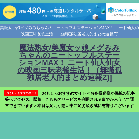
美魔女ッ娘メグみみちゃんのニートッフルステーションMAX！ ニート仙人の
映画三昧老後生活！（無職孤独居老人的まとめ速報Z)]
魔法熟女/美魔女ッ娘メグみみ
ちゃんのニートッフルステー
ションMAX！ ニート仙人仙女
の映画三昧老後生活！（無職孤
独居老人的まとめ速報Z)]
おもしろおすすめサイト＜お客様皆様が掲載の記事
おもしろおすすめサイト
等へアクセス、閲覧、こちらのサービスを利用される事でかろうじて運
営できています＞本日は足元が悪い中ご足労頂き誠に有難うございます