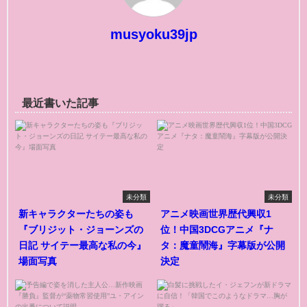
musyoku39jp
最近書いた記事
未分類
未分類
新キャラクターたちの姿も
アニメ映画世界歴代興収1
『ブリジット・ジョーンズの
位！中国3DCGアニメ『ナ
日記 サイテー最高な私の今』
タ：魔童鬧海』字幕版が公開
場面写真
決定