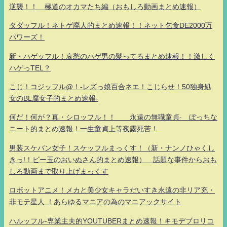
逆襲！！ 極道のオカマたち編（おもしろ動画まとめ速報）
タダッフル！ネトゲ廃人的まとめ速報！！ネット乞食DE2000万
パワーズ！
新・ハゲッフル！哀愁のハゲ男の髪ってるまとめ速報！！激しく
ハゲっTEL？
こじ！コジッフル@！-レズっ娘百合ネエ！こじらせ！50独身処
女のBL腐女子的まとめ速報-
何だ！何が？真・シロッフル！！ 永遠の無職童貞- ぼっちな
ニート的まとめ速報！一生童貞上等夜露死苦！
男装スケバン女子！スケッフルまっくす！（新・ナンノひゃくし
きっ!！ビー玉のおいぬさん的まとめ速報） 話題な事件からおも
しろ動画まで取り上げまっくす
ロボットアニメ！メカと美少女キャラだいすき永遠の非リア充・
非モテ星人 ！あらゆるマニアの為のマニアックサイト
ハルッフル-専業主夫的YOUTUBERまとめ速報！キモデブロリコ