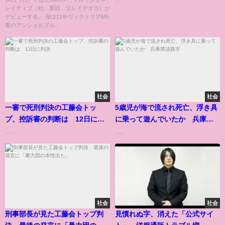
レイティブ（牡、栗田、父レイデオロ）が
デビューする。 母は11年ヴィクトリアM5
着のアンシェルブル...
社会
社会
一審で死刑判決の工藤会トッ
5歳児が海で流され死亡、浮き具
プ、控訴審の判断は 12日に判
に乗って遊んでいたか 兵庫県
決
淡路市
......
......
社会
社会
刑事部長が見た工藤会トップ判
見慣れぬ字、消えた「公式サイ