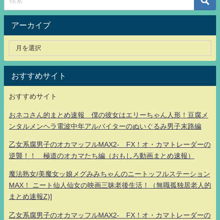
アーカイブ
おすすめサイト
おすすめサイト
おネコさん的まとめ速報 僕の彼女はエリーちゃん人形！豆腐メ
ンタルメンヘラ電波中年アルバイターのぬいぐるみ男子末路編
乙女系腐男子のオカマッフルMAX2- FX！オ・カマトレーダーの
逆襲！！ 極道のオカマたち編（おもしろ動画まとめ速報）
魔法熟女/美魔女ッ娘メグみみちゃんのニートッフルステーション
MAX！ ニート仙人仙女の映画三昧老後生活！（無職孤独居老人的
まとめ速報Z)]
乙女系腐男子のオカマッフルMAX2- FX！オ・カマトレーダーの