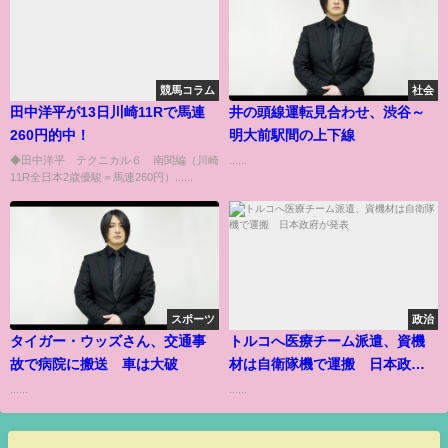
競馬コラム
社会
田中洋平が13日川崎11Rで馬連
井の頭線運転見合わせ、渋谷～
260円的中！
明大前駅間の上下線
◆田中洋平 テクニカル６ 南関編（川崎
......
11R全日本2歳優駿＝馬連260円）......
スポーツ
政治
タイガー・ウッズさん、交通事
トルコへ医療チーム派遣、資機
故で病院に搬送 車は大破
材は自衛隊機で運搬 日本政府
が発表
......
......