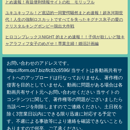
とめ速報！有益便利情報サイトの杜 モリッフル
ユキユキッフル！ど底辺的一同驚愕騒然まとめ速報！超氷河期世
代！人生の強制ロスカットですべてを失ったキグナス氷子の愛の
クリスタルキングボンビー脱出大作戦
ヒロコンプレックスNIGHT 的まとめ速報！！子供が欲しいど陰キ
ャアラフィフ女子のめざせ！専業主婦！婚活計画編
お問い合わせのアドレスです。
https://form.os7.biz/f/c82c6596/ 当サイトは各動画共有サ
イトへのアップロードは行なっておりません、著作権の
侵害を目的としていません、動画に問題がある場合は各
動画共有サイト元へお問い合わせください 当サイトの
コンテンツに関して、著作権等の問題がございましたら
当該ページを削除しますのでご連絡ください。土日祝を
除く3営業日以内にできる限り迅速に対応する予定で
す。不慮による事故等により連絡を確認できないことも
ありますので何卒、ご了承ください。