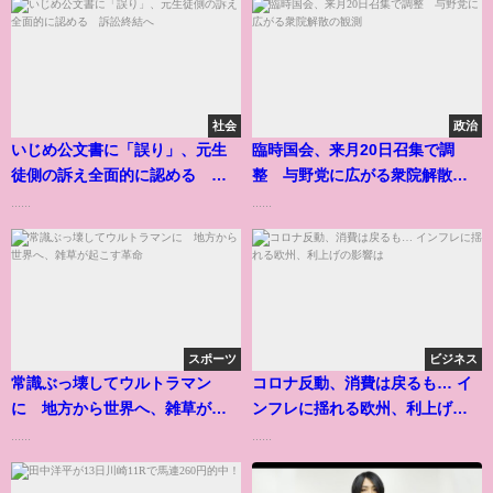
社会
政治
いじめ公文書に「誤り」、元生
臨時国会、来月20日召集で調
徒側の訴え全面的に認める 訴
整 与野党に広がる衆院解散の
訟終結へ
観測
......
......
スポーツ
ビジネス
常識ぶっ壊してウルトラマン
コロナ反動、消費は戻るも… イ
に 地方から世界へ、雑草が起
ンフレに揺れる欧州、利上げの
こす革命
影響は
......
......