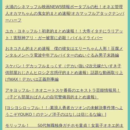
火浦のシネマッフル映画NEWS情報ポータブルの杜！オネエ管理
人オカマちゃんの鬼女的まとめ速報!オカマッフルアタックナンバ
ーハーフ
ユカ・ヨネッフル！初老的まとめ速報！！大帝イタチにラリアッ
ト！害獣神アリ・ガー被害に必殺！パイルドライバー
おネコさん的まとめ速報 僕の彼女はエリーちゃん人形！豆腐メ
ンタルメンヘラ電波中年アルバイターのぬいぐるみ男子末路編
スケバン！デカッフルまっくす（デカい強い2次元嫁だいすき子
供部屋おじさんヒロシ之古惑仔的まとめ速報）話題な動画取り上
げMAX！デカいは正義刑事編
アキヨッフル-！ネオニートスケ番長のエキストラ芸能情報局！
（子ども部屋おばさんの自宅警備員的まとめ速報）
[ヨシヨシロッフル-！！-素浪人勇者カツオンの未解決事件簿へよ
うこそYOUKO！のナンノ洋子のはなしは信じるな編）]
モリッフル！ 50代無職独身ガチホモ童貞！女装子オネエ的ま