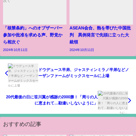
「核禁条約」へのオブザーバー
ASEAN会合、熱を帯びた中国批
参加や批准を求める声、野党か
判 異例発言で先頭に立った大
ら相次ぐ
統領
2024年10月11日
2024年10月11日
ドウデュース半弟、ジャスティンミラノ半弟などノ
ーザンファームがミックスセールに上場
20代最後の日に笹川翼が感謝の2000勝！「周りの人
に恵まれて…勘違いしないように」
おすすめの記事