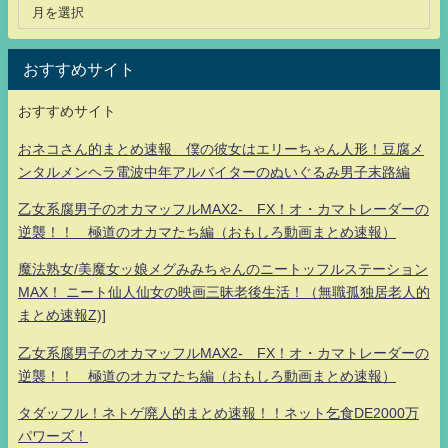
おすすめサイト
おすすめサイト
おネコさん的まとめ速報 僕の彼女はエリーちゃん人形！豆腐メ
ンタルメンヘラ電波中年アルバイターのぬいぐるみ男子末路編
乙女系腐男子のオカマッフルMAX2- FX！オ・カマトレーダーの
逆襲！！ 極道のオカマたち編（おもしろ動画まとめ速報）
魔法熟女/美魔女ッ娘メグみみちゃんのニートッフルステーション
MAX！ ニート仙人仙女の映画三昧老後生活！（無職孤独居老人的
まとめ速報Z)]
乙女系腐男子のオカマッフルMAX2- FX！オ・カマトレーダーの
逆襲！！ 極道のオカマたち編（おもしろ動画まとめ速報）
タダッフル！ネトゲ廃人的まとめ速報！！ネット乞食DE2000万
パワーズ！