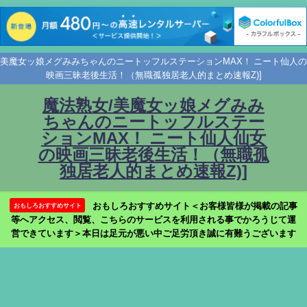
美魔女ッ娘メグみみちゃんのニートッフルステーションMAX！ ニート仙人の
映画三昧老後生活！（無職孤独居老人的まとめ速報Z)]
魔法熟女/美魔女ッ娘メグみみ
ちゃんのニートッフルステー
ションMAX！ ニート仙人仙女
の映画三昧老後生活！（無職孤
独居老人的まとめ速報Z)]
おもしろおすすめサイト＜お客様皆様が掲載の記事
おもしろおすすめサイト
等へアクセス、閲覧、こちらのサービスを利用される事でかろうじて運
営できています＞本日は足元が悪い中ご足労頂き誠に有難うございます