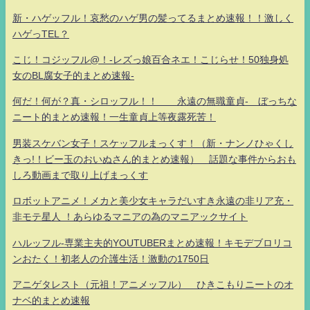
新・ハゲッフル！哀愁のハゲ男の髪ってるまとめ速報！！激しく
ハゲっTEL？
こじ！コジッフル@！-レズっ娘百合ネエ！こじらせ！50独身処
女のBL腐女子的まとめ速報-
何だ！何が？真・シロッフル！！ 永遠の無職童貞- ぼっちな
ニート的まとめ速報！一生童貞上等夜露死苦！
男装スケバン女子！スケッフルまっくす！（新・ナンノひゃくし
きっ!！ビー玉のおいぬさん的まとめ速報） 話題な事件からおも
しろ動画まで取り上げまっくす
ロボットアニメ！メカと美少女キャラだいすき永遠の非リア充・
非モテ星人 ！あらゆるマニアの為のマニアックサイト
ハルッフル-専業主夫的YOUTUBERまとめ速報！キモデブロリコ
ンおたく！初老人の介護生活！激動の1750日
アニゲタレスト（元祖！アニメッフル） ひきこもりニートのオ
ナベ的まとめ速報