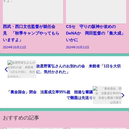
西武・西口文也監督が就任会
CSセ 守りの阪神か攻めの
見 「秋季キャンプやってもら
DeNAか 岡田監督の「集大成」
いますよ」
いかに
2024年10月11日
2024年10月11日
故星野富弘さんのお別れの会 来館者「1日を大切
に、気付かされた」
「裏金国会」閉会 法案成立率95%超 拙速な審議
で難題は先送り
おすすめの記事