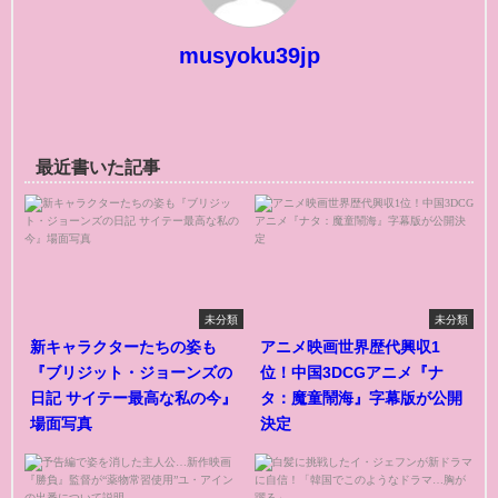
musyoku39jp
最近書いた記事
未分類
未分類
新キャラクターたちの姿も
アニメ映画世界歴代興収1
『ブリジット・ジョーンズの
位！中国3DCGアニメ『ナ
日記 サイテー最高な私の今』
タ：魔童鬧海』字幕版が公開
場面写真
決定