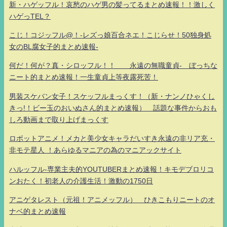
新・ハゲッフル！哀愁のハゲ男の髪ってるまとめ速報！！激しく
ハゲっTEL？
こじ！コジッフル@！-レズっ娘百合ネエ！こじらせ！50独身処
女のBL腐女子的まとめ速報-
何だ！何が？真・シロッフル！！ 永遠の無職童貞- ぼっちな
ニート的まとめ速報！一生童貞上等夜露死苦！
男装スケバン女子！スケッフルまっくす！（新・ナンノひゃくし
きっ!！ビー玉のおいぬさん的まとめ速報） 話題な事件からおも
しろ動画まで取り上げまっくす
ロボットアニメ！メカと美少女キャラだいすき永遠の非リア充・
非モテ星人 ！あらゆるマニアの為のマニアックサイト
ハルッフル-専業主夫的YOUTUBERまとめ速報！キモデブロリコ
ンおたく！初老人の介護生活！激動の1750日
アニゲタレスト（元祖！アニメッフル） ひきこもりニートのオ
ナベ的まとめ速報