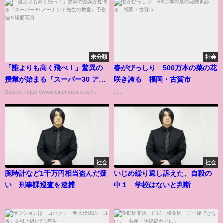
未分類
社会
「誰よりも高く飛べ！」驚異の
春がびっしり 500万本の菜の花
授業が始まる『スーパー30 アー
咲き誇る 福岡・古賀市
ナンド先生の教室』予告編＆場
Source: https://www.cinemacafe.net/...
......
面写真
社会
社会
腕時計など1千万円相当盗んだ疑
いじめ繰り返し訴えた、自殺の
い 刑事課巡査を逮捕
中１ 学校はないと判断
......
......