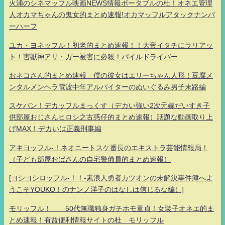
火浦のシネマッフル映画NEWS情報ポータブルの杜！オネエ管理
人オカマちゃんの鬼女的まとめ速報!オカマッフルアタックナンバ
ーハーフ
ユカ・ヨネッフル！初老的まとめ速報！！大帝イタチにラリアッ
ト！害獣神アリ・ガー被害に必殺！パイルドライバー
おネコさん的まとめ速報 僕の彼女はエリーちゃん人形！豆腐メ
ンタルメンヘラ電波中年アルバイターのぬいぐるみ男子末路編
スケバン！デカッフルまっくす（デカい強い2次元嫁だいすき子
供部屋おじさんヒロシ之古惑仔的まとめ速報）話題な動画取り上
げMAX！デカいは正義刑事編
アキヨッフル-！ネオニートスケ番長のエキストラ芸能情報局！
（子ども部屋おばさんの自宅警備員的まとめ速報）
[ヨシヨシロッフル-！！-素浪人勇者カツオンの未解決事件簿へよ
うこそYOUKO！のナンノ洋子のはなしは信じるな編）]
モリッフル！ 50代無職独身ガチホモ童貞！女装子オネエ的ま
とめ速報！有益便利情報サイトの杜 モリッフル