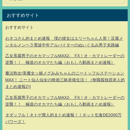
おすすめサイト
おすすめサイト
おネコさん的まとめ速報 僕の彼女はエリーちゃん人形！豆腐メ
ンタルメンヘラ電波中年アルバイターのぬいぐるみ男子末路編
乙女系腐男子のオカマッフルMAX2- FX！オ・カマトレーダーの
逆襲！！ 極道のオカマたち編（おもしろ動画まとめ速報）
魔法熟女/美魔女ッ娘メグみみちゃんのニートッフルステーション
MAX！ ニート仙人仙女の映画三昧老後生活！（無職孤独居老人的
まとめ速報Z)]
乙女系腐男子のオカマッフルMAX2- FX！オ・カマトレーダーの
逆襲！！ 極道のオカマたち編（おもしろ動画まとめ速報）
タダッフル！ネトゲ廃人的まとめ速報！！ネット乞食DE2000万
パワーズ！