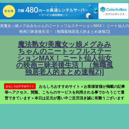
美魔女ッ娘メグみみちゃんのニートッフルステーションMAX！ ニート仙人の
映画三昧老後生活！（無職孤独居老人的まとめ速報Z)]
魔法熟女/美魔女ッ娘メグみみ
ちゃんのニートッフルステー
ションMAX！ ニート仙人仙女
の映画三昧老後生活！（無職孤
独居老人的まとめ速報Z)]
おもしろおすすめサイト＜お客様皆様が掲載の記事
おもしろおすすめサイト
等へアクセス、閲覧、こちらのサービスを利用される事でかろうじて運
営できています＞本日は足元が悪い中ご足労頂き誠に有難うございます