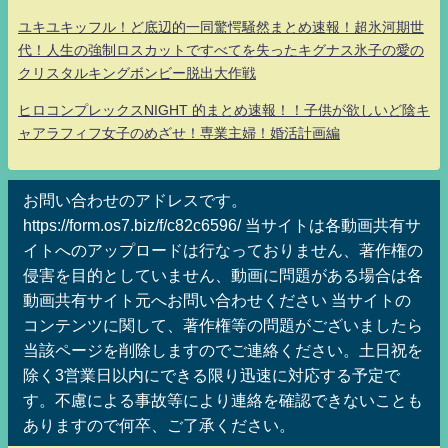
ユキユキッフル！ど底辺的一同驚愕騒然まとめ速報！超氷河期世
代！人生の強制ロスカットですべてを失ったキグナス氷子の愛の
クリスタルキングボンビー脱出大作戦
ヒロコンプレックスNIGHT 的まとめ速報！！子供が欲しいど陰キ
ャアラフィフ女子のめざせ！専業主婦！婚活計画編
お問い合わせのアドレスです。
https://form.os7.biz/f/c82c6596/ 当サイトは各動画共有サ
イトへのアップロードは行なっておりません、著作権の
侵害を目的としていません、動画に問題がある場合は各
動画共有サイト元へお問い合わせください 当サイトの
コンテンツに関して、著作権等の問題がございましたら
当該ページを削除しますのでご連絡ください。土日祝を
除く3営業日以内にできる限り迅速に対応する予定で
す。不慮による事故等により連絡を確認できないことも
ありますので何卒、ご了承ください。