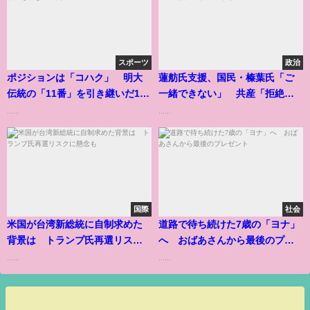
スポーツ
政治
ポジションは「コハク」 明大
蓮舫氏支援、国民・榛葉氏「ご
伝統の「11番」を引き継いだ1年
一緒できない」 共産「拒絶終
生
わりに」
......
......
国際
社会
米国が台湾新総統に自制求めた
道路で待ち続けた7歳の「ヨナ」
背景は トランプ氏再選リスク
へ おばあさんから最後のプレ
に懸念も
ゼント
......
......