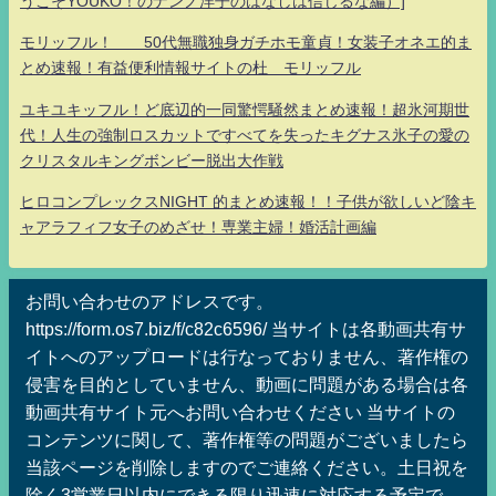
うこそYOUKO！のナンノ洋子のはなしは信じるな編）]
モリッフル！ 50代無職独身ガチホモ童貞！女装子オネエ的ま
とめ速報！有益便利情報サイトの杜 モリッフル
ユキユキッフル！ど底辺的一同驚愕騒然まとめ速報！超氷河期世
代！人生の強制ロスカットですべてを失ったキグナス氷子の愛の
クリスタルキングボンビー脱出大作戦
ヒロコンプレックスNIGHT 的まとめ速報！！子供が欲しいど陰キ
ャアラフィフ女子のめざせ！専業主婦！婚活計画編
お問い合わせのアドレスです。
https://form.os7.biz/f/c82c6596/ 当サイトは各動画共有サ
イトへのアップロードは行なっておりません、著作権の
侵害を目的としていません、動画に問題がある場合は各
動画共有サイト元へお問い合わせください 当サイトの
コンテンツに関して、著作権等の問題がございましたら
当該ページを削除しますのでご連絡ください。土日祝を
除く3営業日以内にできる限り迅速に対応する予定で