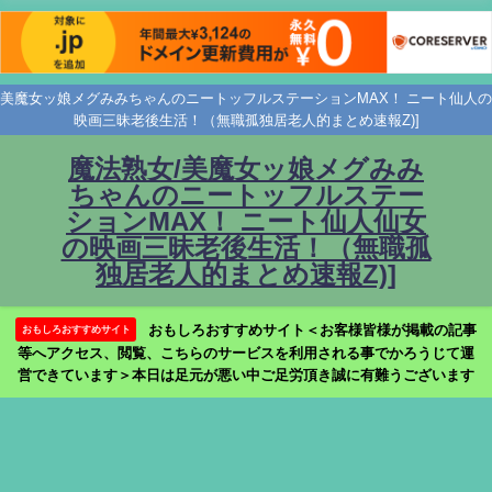
美魔女ッ娘メグみみちゃんのニートッフルステーションMAX！ ニート仙人の
映画三昧老後生活！（無職孤独居老人的まとめ速報Z)]
魔法熟女/美魔女ッ娘メグみみ
ちゃんのニートッフルステー
ションMAX！ ニート仙人仙女
の映画三昧老後生活！（無職孤
独居老人的まとめ速報Z)]
おもしろおすすめサイト＜お客様皆様が掲載の記事
おもしろおすすめサイト
等へアクセス、閲覧、こちらのサービスを利用される事でかろうじて運
営できています＞本日は足元が悪い中ご足労頂き誠に有難うございます