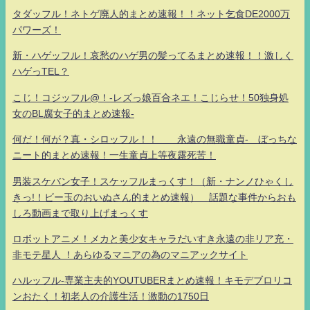
タダッフル！ネトゲ廃人的まとめ速報！！ネット乞食DE2000万
パワーズ！
新・ハゲッフル！哀愁のハゲ男の髪ってるまとめ速報！！激しく
ハゲっTEL？
こじ！コジッフル@！-レズっ娘百合ネエ！こじらせ！50独身処
女のBL腐女子的まとめ速報-
何だ！何が？真・シロッフル！！ 永遠の無職童貞- ぼっちな
ニート的まとめ速報！一生童貞上等夜露死苦！
男装スケバン女子！スケッフルまっくす！（新・ナンノひゃくし
きっ!！ビー玉のおいぬさん的まとめ速報） 話題な事件からおも
しろ動画まで取り上げまっくす
ロボットアニメ！メカと美少女キャラだいすき永遠の非リア充・
非モテ星人 ！あらゆるマニアの為のマニアックサイト
ハルッフル-専業主夫的YOUTUBERまとめ速報！キモデブロリコ
ンおたく！初老人の介護生活！激動の1750日