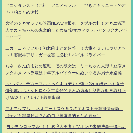
アニゲタレスト（元祖！アニメッフル） ひきこもりニートのオ
ナベ的まとめ速報
火浦のシネマッフル映画NEWS情報ポータブルの杜！オネエ管理
人オカマちゃんの鬼女的まとめ速報!オカマッフルアタックナンバ
ーハーフ
ユカ・ヨネッフル！初老的まとめ速報！！大帝イタチにラリアッ
ト！害獣神アリ・ガー被害に必殺！パイルドライバー
おネコさん的まとめ速報 僕の彼女はエリーちゃん人形！豆腐メ
ンタルメンヘラ電波中年アルバイターのぬいぐるみ男子末路編
スケバン！デカッフルまっくす（デカい強い2次元嫁だいすき子
供部屋おじさんヒロシ之古惑仔的まとめ速報）話題な動画取り上
げMAX！デカいは正義刑事編
アキヨッフル-！ネオニートスケ番長のエキストラ芸能情報局！
（子ども部屋おばさんの自宅警備員的まとめ速報）
[ヨシヨシロッフル-！！-素浪人勇者カツオンの未解決事件簿へよ