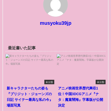
musyoku39jp
最近書いた記事
未分類
未分類
新キャラクターたちの姿も
アニメ映画世界歴代興収1
『ブリジット・ジョーンズの
位！中国3DCGアニメ『ナ
日記 サイテー最高な私の今』
タ：魔童鬧海』字幕版が公開
場面写真
決定