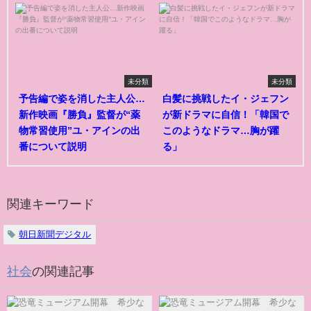
未分類
未分類
予告編で姿を消した主人公…
白髪に挑戦したイ・ジェフン
新作映画『勝負』監督が“薬
が新ドラマに自信！「韓国で
物常習使用”ユ・アインの出
このようなドラマ…胸が躍
番について説明
る」
関連キーワード
朝日新聞デジタル
社会
の関連記事