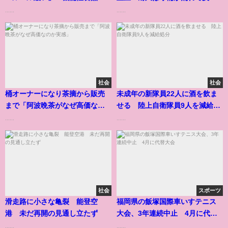
う向き合う
できず
......
......
社会
社会
桶オーナーになり茶摘から販売
未成年の新隊員22人に酒を飲ま
まで「阿波晩茶がなぜ高価なの
せる 陸上自衛隊員9人を減給処
か実感」
分
......
......
社会
スポーツ
滑走路に小さな亀裂 能登空
福岡県の飯塚国際車いすテニス
港 未だ再開の見通し立たず
大会、3年連続中止 4月に代替
大会
......
......