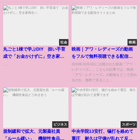
社会
映画
丸ごと1棟で学ぶDIY 担い手育
映画｜アワ・レディーズの動画
成で「お金かけずに」空き家再
をフルで無料視聴できる配信サ
生へ
イトまとめ
......
2019年10月4日に公開された映画『アワ・
レディーズ』。こちらの記事では、映画
『アワ・レディーズ』の動画をどこで見れ
るのか、無料で見ること...
ビジネス
スポーツ
規制緩和で拡大、元製薬社員
中央学院13安打、犠打を絡めて
「ルール緩い」 機能性食品ど
重圧 耐久は守備が乱れて反撃