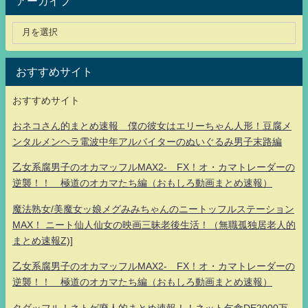
アーカイブ
おすすめサイト
おすすめサイト
おネコさん的まとめ速報 僕の彼女はエリーちゃん人形！豆腐メ
ンタルメンヘラ電波中年アルバイターのぬいぐるみ男子末路編
乙女系腐男子のオカマッフルMAX2- FX！オ・カマトレーダーの
逆襲！！ 極道のオカマたち編（おもしろ動画まとめ速報）
魔法熟女/美魔女ッ娘メグみみちゃんのニートッフルステーション
MAX！ ニート仙人仙女の映画三昧老後生活！（無職孤独居老人的
まとめ速報Z)]
乙女系腐男子のオカマッフルMAX2- FX！オ・カマトレーダーの
逆襲！！ 極道のオカマたち編（おもしろ動画まとめ速報）
タダッフル！ネトゲ廃人的まとめ速報！！ネット乞食DE2000万