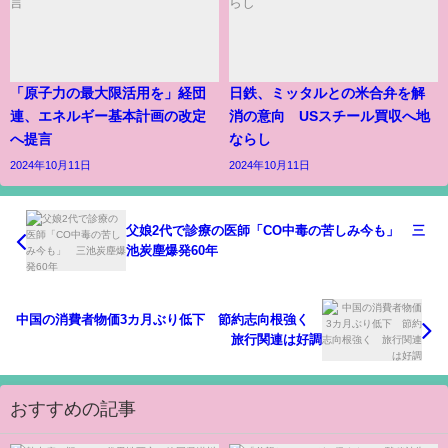
「原子力の最大限活用を」経団
日鉄、ミッタルとの米合弁を解
連、エネルギー基本計画の改定
消の意向 USスチール買収へ地
へ提言
ならし
2024年10月11日
2024年10月11日
父娘2代で診療の医師「CO中毒の苦しみ今も」 三
池炭塵爆発60年
中国の消費者物価3カ月ぶり低下 節約志向根強く
旅行関連は好調
おすすめの記事