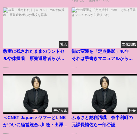
社会
文化芸能
教室に残されたままのランドセ
街の変遷を「定点撮影」40年
ルや体操着 原発避難者らが母
それは手書きマニュアルから始
校を再訪
まった
......
......
デジタル
社会
＜CNET Japan＞ヤフーとLINE
ふるさと納税汚職 奈半利町の
がついに経営統合--川邊・出澤共
元課長補佐ら一部否認
同代表に聞くGAFAとの戦い方
......
......