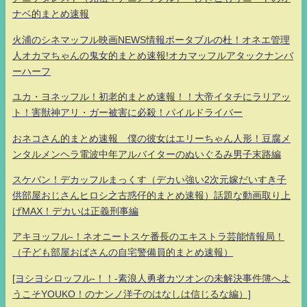
ナベ的まとめ速報
火浦のシネマッフル映画NEWS情報ポータブルの杜！オネエ管理
人オカマちゃんの鬼女的まとめ速報!オカマッフルアタックナンバ
ーハーフ
ユカ・ヨネッフル！初老的まとめ速報！！大帝イタチにラリアッ
ト！害獣神アリ・ガー被害に必殺！パイルドライバー
おネコさん的まとめ速報 僕の彼女はエリーちゃん人形！豆腐メ
ンタルメンヘラ電波中年アルバイターのぬいぐるみ男子末路編
スケバン！デカッフルまっくす（デカい強い2次元嫁だいすき子
供部屋おじさんヒロシ之古惑仔的まとめ速報）話題な動画取り上
げMAX！デカいは正義刑事編
アキヨッフル-！ネオニートスケ番長のエキストラ芸能情報局！
（子ども部屋おばさんの自宅警備員的まとめ速報）
[ヨシヨシロッフル-！！-素浪人勇者カツオンの未解決事件簿へよ
うこそYOUKO！のナンノ洋子のはなしは信じるな編）]