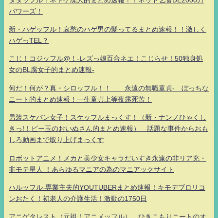
パワーズ！
新・ハゲッフル！哀愁のハゲ男の髪ってるまとめ速報！！激しく
ハゲっTEL？
こじ！コジッフル@！-レズっ娘百合ネエ！こじらせ！50独身処
女のBL腐女子的まとめ速報-
何だ！何が？真・シロッフル！！ 永遠の無職童貞- ぼっちな
ニート的まとめ速報！一生童貞上等夜露死苦！
男装スケバン女子！スケッフルまっくす！（新・ナンノひゃくし
きっ!！ビー玉のおいぬさん的まとめ速報） 話題な事件からおも
しろ動画まで取り上げまっくす
ロボットアニメ！メカと美少女キャラだいすき永遠の非リア充・
非モテ星人 ！あらゆるマニアの為のマニアックサイト
ハルッフル-専業主夫的YOUTUBERまとめ速報！キモデブロリコ
ンおたく！初老人の介護生活！激動の1750日
アニゲタレスト（元祖！アニメッフル） ひきこもりニートのオ