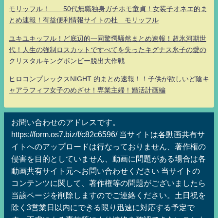
モリッフル！ 50代無職独身ガチホモ童貞！女装子オネエ的ま
とめ速報！有益便利情報サイトの杜 モリッフル
ユキユキッフル！ど底辺的一同驚愕騒然まとめ速報！超氷河期世
代！人生の強制ロスカットですべてを失ったキグナス氷子の愛の
クリスタルキングボンビー脱出大作戦
ヒロコンプレックスNIGHT 的まとめ速報！！子供が欲しいど陰キ
ャアラフィフ女子のめざせ！専業主婦！婚活計画編
お問い合わせのアドレスです。
https://form.os7.biz/f/c82c6596/ 当サイトは各動画共有サ
イトへのアップロードは行なっておりません、著作権の
侵害を目的としていません、動画に問題がある場合は各
動画共有サイト元へお問い合わせください 当サイトの
コンテンツに関して、著作権等の問題がございましたら
当該ページを削除しますのでご連絡ください。土日祝を
除く3営業日以内にできる限り迅速に対応する予定で