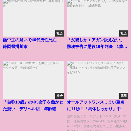
社会
社会
熱中症の疑いで40代男性死亡
「父親しかエアガン扱えない」
静岡県掛川市
黙秘被告に懲役16年判決 1歳虐
待死
......
......
社会
競馬
「自称19歳」の中3女子を働かせ
オールアットワンスしまい重点
た疑い デリヘル店、年齢確認
に11秒１「馬体しっかり」中舘
せず
師は連覇へ手応え／アイビスSD
......
連覇を狙うオールアットワンス（牝4、中
舘）は美浦ウッドの4ハロンを単走で53秒
4－11秒1。暑さを考慮してしまい重点の
内容だが、全身をバネの...