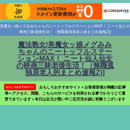
美魔女ッ娘メグみみちゃんのニートッフルステーションMAX！ ニート仙人の
映画三昧老後生活！（無職孤独居老人的まとめ速報Z)]
魔法熟女/美魔女ッ娘メグみみ
ちゃんのニートッフルステー
ションMAX！ ニート仙人仙女
の映画三昧老後生活！（無職孤
独居老人的まとめ速報Z)]
おもしろおすすめサイト＜お客様皆様が掲載の記事
おもしろおすすめサイト
等へアクセス、閲覧、こちらのサービスを利用される事でかろうじて運
営できています＞本日は足元が悪い中ご足労頂き誠に有難うございます