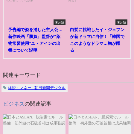
未分類
未分類
予告編で姿を消した主人公…
白髪に挑戦したイ・ジェフン
新作映画『勝負』監督が“薬
が新ドラマに自信！「韓国で
物常習使用”ユ・アインの出
このようなドラマ…胸が躍
番について説明
る」
関連キーワード
経済・マネー - 朝日新聞デジタル
ビジネス
の関連記事