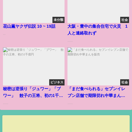
未分類
社会
花山薫ヤクザ伝説 10 ~ 19話
大阪・豊中の集合住宅で火災 1
人と連絡取れず
...
......
ビジネス
社会
秘密は逆張り「ジュワー」「ブ
「まだ食べられる」セブンイレ
ワー」 餃子の王将、初の1千億
ブン店舗で期限切れ中華まんを
円
販売
......
......