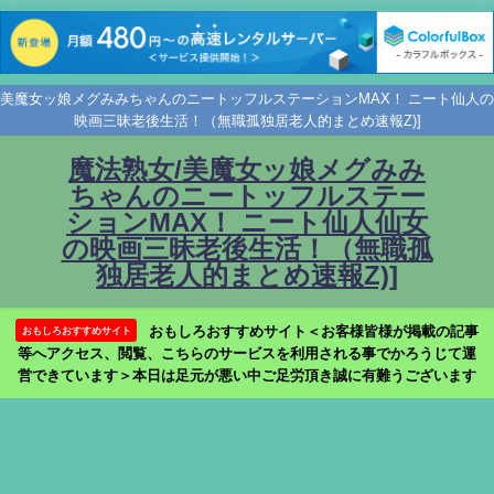
美魔女ッ娘メグみみちゃんのニートッフルステーションMAX！ ニート仙人の
映画三昧老後生活！（無職孤独居老人的まとめ速報Z)]
魔法熟女/美魔女ッ娘メグみみ
ちゃんのニートッフルステー
ションMAX！ ニート仙人仙女
の映画三昧老後生活！（無職孤
独居老人的まとめ速報Z)]
おもしろおすすめサイト＜お客様皆様が掲載の記事
おもしろおすすめサイト
等へアクセス、閲覧、こちらのサービスを利用される事でかろうじて運
営できています＞本日は足元が悪い中ご足労頂き誠に有難うございます