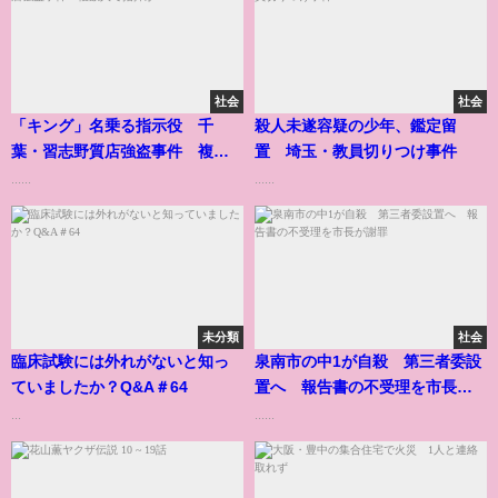
社会
社会
「キング」名乗る指示役 千
殺人未遂容疑の少年、鑑定留
葉・習志野質店強盗事件 複数
置 埼玉・教員切りつけ事件
人で指揮か
......
......
未分類
社会
臨床試験には外れがないと知っ
泉南市の中1が自殺 第三者委設
ていましたか？Q&A＃64
置へ 報告書の不受理を市長が
謝罪
...
......