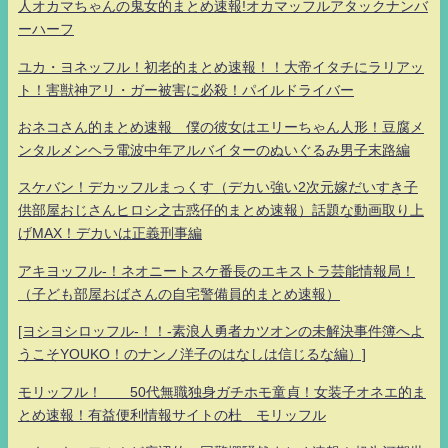
人オカマちゃんの鬼女的まとめ速報!オカマッフルアタックナンバ
ーハーフ
ユカ・ヨネッフル！初老的まとめ速報！！大帝イタチにラリアッ
ト！害獣神アリ・ガー被害に必殺！パイルドライバー
おネコさん的まとめ速報 僕の彼女はエリーちゃん人形！豆腐メ
ンタルメンヘラ電波中年アルバイターのぬいぐるみ男子末路編
スケバン！デカッフルまっくす（デカい強い2次元嫁だいすき子
供部屋おじさんヒロシ之古惑仔的まとめ速報）話題な動画取り上
げMAX！デカいは正義刑事編
アキヨッフル-！ネオニートスケ番長のエキストラ芸能情報局！
（子ども部屋おばさんの自宅警備員的まとめ速報）
[ヨシヨシロッフル-！！-素浪人勇者カツオンの未解決事件簿へよ
うこそYOUKO！のナンノ洋子のはなしは信じるな編）]
モリッフル！ 50代無職独身ガチホモ童貞！女装子オネエ的ま
とめ速報！有益便利情報サイトの杜 モリッフル