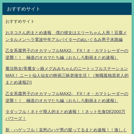
おすすめサイト
おすすめサイト
おネコさん的まとめ速報 僕の彼女はエリーちゃん人形！豆腐メ
ンタルメンヘラ電波中年アルバイターのぬいぐるみ男子末路編
乙女系腐男子のオカマッフルMAX2- FX！オ・カマトレーダーの
逆襲！！ 極道のオカマたち編（おもしろ動画まとめ速報）
魔法熟女/美魔女ッ娘メグみみちゃんのニートッフルステーション
MAX！ ニート仙人仙女の映画三昧老後生活！（無職孤独居老人的
まとめ速報Z)]
乙女系腐男子のオカマッフルMAX2- FX！オ・カマトレーダーの
逆襲！！ 極道のオカマたち編（おもしろ動画まとめ速報）
タダッフル！ネトゲ廃人的まとめ速報！！ネット乞食DE2000万
パワーズ！
新・ハゲッフル！哀愁のハゲ男の髪ってるまとめ速報！！激しく