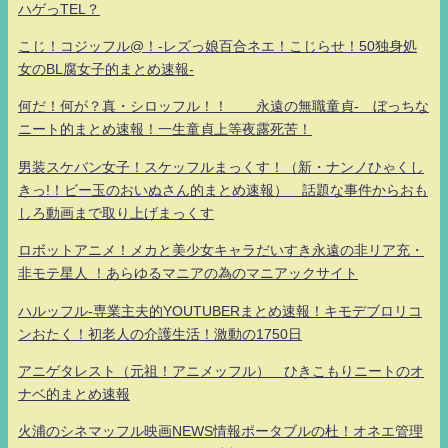
ハゲっTEL？
こじ！コジッフル@！-レズっ娘百合ネエ！こじらせ！50独身処
女のBL腐女子的まとめ速報-
何だ！何が？真・シロッフル！！ 永遠の無職童貞- ぼっちな
ニート的まとめ速報！一生童貞上等夜露死苦！
男装スケバン女子！スケッフルまっくす！（新・ナンノひゃくし
きっ!！ビー玉のおいぬさん的まとめ速報） 話題な事件からおも
しろ動画まで取り上げまっくす
ロボットアニメ！メカと美少女キャラだいすき永遠の非リア充・
非モテ星人 ！あらゆるマニアの為のマニアックサイト
ハルッフル-専業主夫的YOUTUBERまとめ速報！キモデブロリコ
ンおたく！初老人の介護生活！激動の1750日
アニゲタレスト（元祖！アニメッフル） ひきこもりニートのオ
ナベ的まとめ速報
火浦のシネマッフル映画NEWS情報ポータブルの杜！オネエ管理