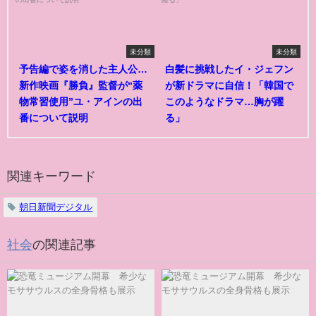
未分類
未分類
予告編で姿を消した主人公…
白髪に挑戦したイ・ジェフン
新作映画『勝負』監督が“薬
が新ドラマに自信！「韓国で
物常習使用”ユ・アインの出
このようなドラマ…胸が躍
番について説明
る」
関連キーワード
朝日新聞デジタル
社会
の関連記事