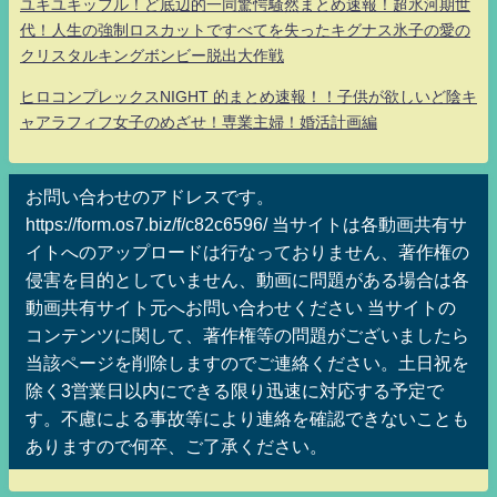
ユキユキッフル！ど底辺的一同驚愕騒然まとめ速報！超氷河期世
代！人生の強制ロスカットですべてを失ったキグナス氷子の愛の
クリスタルキングボンビー脱出大作戦
ヒロコンプレックスNIGHT 的まとめ速報！！子供が欲しいど陰キ
ャアラフィフ女子のめざせ！専業主婦！婚活計画編
お問い合わせのアドレスです。
https://form.os7.biz/f/c82c6596/ 当サイトは各動画共有サ
イトへのアップロードは行なっておりません、著作権の
侵害を目的としていません、動画に問題がある場合は各
動画共有サイト元へお問い合わせください 当サイトの
コンテンツに関して、著作権等の問題がございましたら
当該ページを削除しますのでご連絡ください。土日祝を
除く3営業日以内にできる限り迅速に対応する予定で
す。不慮による事故等により連絡を確認できないことも
ありますので何卒、ご了承ください。