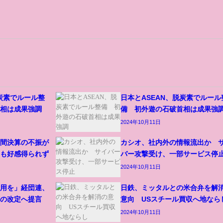
脱炭素でルール整
日本とASEAN、脱炭素でルール
首相は成果強調
備 初外遊の石破首相は成果強
2024年10月11日
中間決算の不振が
カシオ、社内外の情報流出か 
案も好感得られず
バー攻撃受け、一部サービス停
2024年10月11日
活用を」経団連、
日鉄、ミッタルとの米合弁を解
画の改定へ提言
意向 USスチール買収へ地なら
2024年10月11日