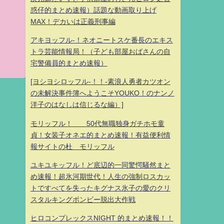
惑仔的まとめ速報）話題な動画取り上げ
MAX！デカいは正義刑事編
！
アキヨッフル-！ネオニートスケ番長のエキス
トラ芸能情報局！（子ども部屋おばさんの自
宅警備員的まとめ速報）
[ヨシヨシロッフル-！！-素浪人勇者カツオン
の未解決事件簿へようこそYOUKO！のナンノ
洋子のはなしは信じるな編）]
モリッフル！ 50代無職独身ガチホモ童
貞！女装子オネエ的まとめ速報！有益便利情
報サイトの杜 モリッフル
ユキユキッフル！ど底辺的一同驚愕騒然まと
め速報！超氷河期世代！人生の強制ロスカッ
トですべてを失ったキグナス氷子の愛のクリ
スタルキングボンビー脱出大作戦
ヒロコンプレックスNIGHT 的まとめ速報！！