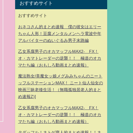
おすすめサイト
おすすめサイト
おネコさん的まとめ速報 僕の彼女はエリー
ちゃん人形！豆腐メンタルメンヘラ電波中年
アルバイターのぬいぐるみ男子末路編
乙女系腐男子のオカマッフルMAX2- FX！
オ・カマトレーダーの逆襲！！ 極道のオカ
マたち編（おもしろ動画まとめ速報）
魔法熟女/美魔女ッ娘メグみみちゃんのニート
ッフルステーションMAX！ ニート仙人仙女の
映画三昧老後生活！（無職孤独居老人的まと
め速報Z)]
乙女系腐男子のオカマッフルMAX2- FX！
オ・カマトレーダーの逆襲！！ 極道のオカ
マたち編（おもしろ動画まとめ速報）
タダッフル！ネトゲ廃人的まとめ速報！！ネ