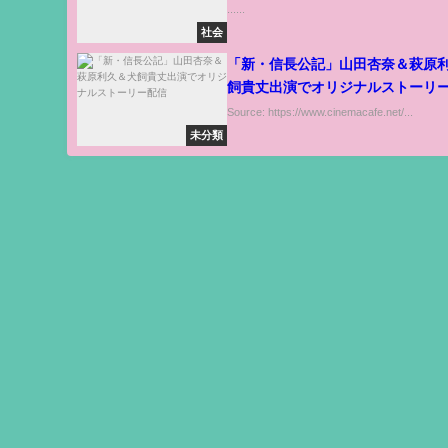
......
社会
「新・信長公記」山田杏奈＆萩原
飼貴丈出演でオリジナルストーリ
Source: https://www.cinemacafe.net/...
未分類