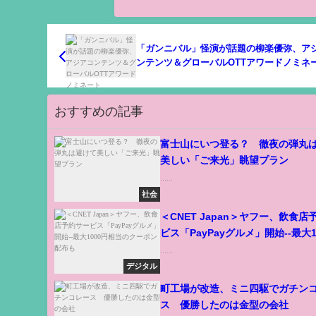
「ガンニバル」怪演が話題の柳楽優弥、ア
ンテンツ＆グローバルOTTアワードノミネ
おすすめの記事
富士山にいつ登る？ 徹夜の弾丸
美しい「ご来光」眺望プラン
......
社会
＜CNET Japan＞ヤフー、飲食店
ビス「PayPayグルメ」開始--最大1
当のクーポン配布も
......
デジタル
町工場が改造、ミニ四駆でガチン
ス 優勝したのは金型の会社