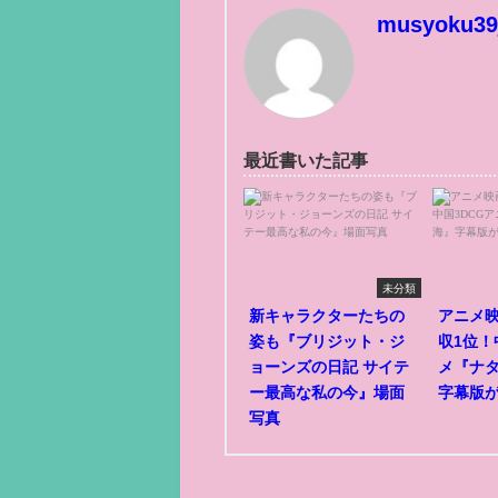
musyoku39
最近書いた記事
未分類
新キャラクターたちの
アニメ
姿も『ブリジット・ジ
収1位！
ョーンズの日記 サイテ
メ『ナ
ー最高な私の今』場面
字幕版
写真