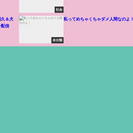
......
社会
利久＆犬
私ってめちゃくちゃダメ人間なのよ
ー配信
...
未分類