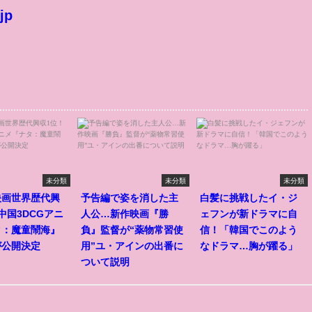
jp
未分類
未分類
未分類
映画世界歴代興
予告編で姿を消した主
白髪に挑戦したイ・ジ
中国3DCGアニ
人公…新作映画『勝
ェフンが新ドラマに自
タ：魔童鬧海』
負』監督が“薬物常習使
信！「韓国でこのよう
が公開決定
用”ユ・アインの出番に
なドラマ…胸が躍る」
ついて説明