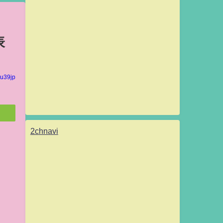
表
u39jp
2chnavi