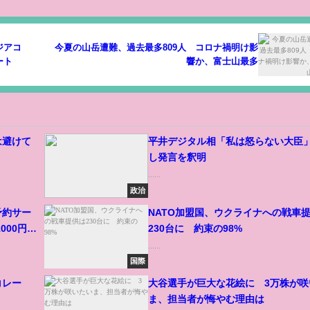
ジアコ
今夏の山岳遭難、過去最多809人 コロナ禍明け影
ート
響か、富士山最多
は避けて
平井デジタル相「私は怒らない大臣
し発言を釈明
......
政治
予約サー
NATO加盟国、ウクライナへの戦車
000円相
230台に 約束の98%
......
国際
コレー
大谷選手が巨大な花絵に 3万株が咲
ま、担当者が悔やむ理由は