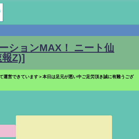
ションMAX！ ニート仙
Z)]
て運営できています＞本日は足元が悪い中ご足労頂き誠に有難うござ