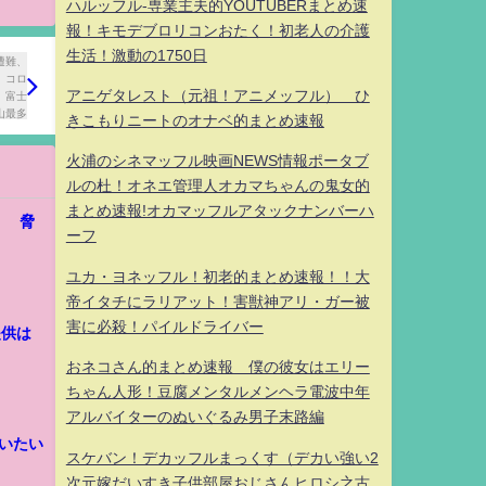
ハルッフル-専業主夫的YOUTUBERまとめ速
報！キモデブロリコンおたく！初老人の介護
生活！激動の1750日
アニゲタレスト（元祖！アニメッフル） ひ
きこもりニートのオナベ的まとめ速報
火浦のシネマッフル映画NEWS情報ポータブ
ルの杜！オネエ管理人オカマちゃんの鬼女的
まとめ速報!オカマッフルアタックナンバーハ
」 脅
ーフ
ユカ・ヨネッフル！初老的まとめ速報！！大
帝イタチにラリアット！害獣神アリ・ガー被
害に必殺！パイルドライバー
提供は
おネコさん的まとめ速報 僕の彼女はエリー
ちゃん人形！豆腐メンタルメンヘラ電波中年
アルバイターのぬいぐるみ男子末路編
いたい
スケバン！デカッフルまっくす（デカい強い2
次元嫁だいすき子供部屋おじさんヒロシ之古