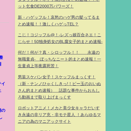
ット乞食DE2000万パワーズ！
新・ハゲッフル！哀愁のハゲ男の髪ってるま
とめ速報！！激しくハゲっTEL？
こじ！コジッフル@！-レズっ娘百合ネエ！こ
じらせ！50独身処女のBL腐女子的まとめ速報-
何だ！何が？真・シロッフル！！ 永遠の
整
無職童貞- ぼっちなニート的まとめ速報！一
調
生童貞上等夜露死苦！
男装スケバン女子！スケッフルまっくす！
（新・ナンノひゃくしきっ!！ビー玉のおいぬ
サイ
さん的まとめ速報） 話題な事件からおもし
止
ろ動画まで取り上げまっくす
ロボットアニメ！メカと美少女キャラだいす
消の
き永遠の非リア充・非モテ星人 ！あらゆるマ
し
ニアの為のマニアックサイト