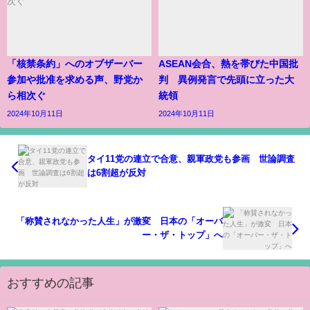
「核禁条約」へのオブザーバー
ASEAN会合、熱を帯びた中国批
参加や批准を求める声、野党か
判 異例発言で先頭に立った大
ら相次ぐ
統領
2024年10月11日
2024年10月11日
タイ11党の連立で合意、親軍政党も参画 世論調査
は6割超が反対
「称賛されなかった人生」が激変 日本の「オーバ
ー・ザ・トップ」へ
おすすめの記事