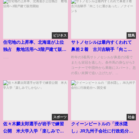
ビジネス
競馬
住宅地の上昇率、北海道が上位
サトノセシルは最内すくわれて
独占 敷地活用へ3階戸建て販売
鼻差２着 古川吉騎手「向こう
開始
に運があった」／クイーンＳ
......
昨年の3着馬サトノセシルが鼻差の2着で
またも栄冠を逃した。条件馬の身ながら3
コーナーで中団外から果敢にスパート。息
の長い末脚で追い上げたが、...
スポーツ
社会
佐々木麟太郎選手が岩手で練習
クイーンビートルの「浸水隠
公開 米大学入学「楽しみでし
し」JR九州子会社に行政処分へ
かない」
国交省
......
......