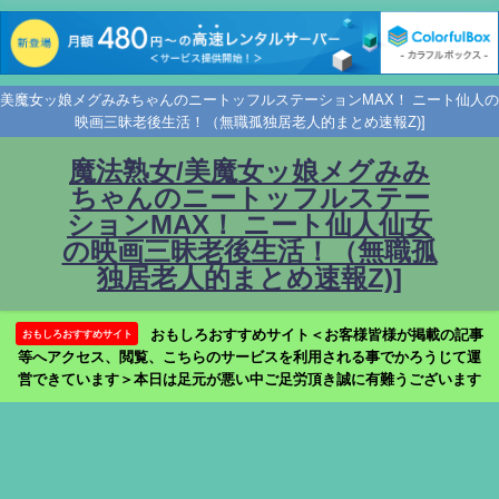
美魔女ッ娘メグみみちゃんのニートッフルステーションMAX！ ニート仙人の
映画三昧老後生活！（無職孤独居老人的まとめ速報Z)]
魔法熟女/美魔女ッ娘メグみみ
ちゃんのニートッフルステー
ションMAX！ ニート仙人仙女
の映画三昧老後生活！（無職孤
独居老人的まとめ速報Z)]
おもしろおすすめサイト＜お客様皆様が掲載の記事
おもしろおすすめサイト
等へアクセス、閲覧、こちらのサービスを利用される事でかろうじて運
営できています＞本日は足元が悪い中ご足労頂き誠に有難うございます