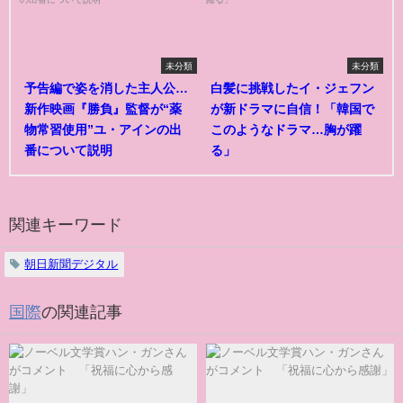
未分類
未分類
予告編で姿を消した主人公…
白髪に挑戦したイ・ジェフン
新作映画『勝負』監督が“薬
が新ドラマに自信！「韓国で
物常習使用”ユ・アインの出
このようなドラマ…胸が躍
番について説明
る」
関連キーワード
朝日新聞デジタル
国際
の関連記事