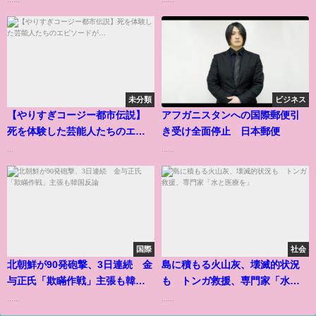
未分類
ビジネス
【やりすぎコージー都市伝説】
アフガニスタンへの国際郵便引
死を体験した芸能人たちのエピ
き受け全面停止 日本郵便
ソードが…
...
......
国際
社会
北朝鮮が90発砲撃、3日連続 金
島に積もる火山灰、壊滅的状況
与正氏「欺瞞作戦」主張も韓国
も トンガ救援、専門家「水と
反論
医療を」
......
......