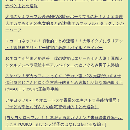
ナベ的まとめ速報
火浦のシネマッフル映画NEWS情報ポータブルの杜！オネエ管理
人オカマちゃんの鬼女的まとめ速報!オカマッフルアタックナンバ
ーハーフ
ユカ・ヨネッフル！初老的まとめ速報！！大帝イタチにラリアッ
ト！害獣神アリ・ガー被害に必殺！パイルドライバー
おネコさん的まとめ速報 僕の彼女はエリーちゃん人形！豆腐メ
ンタルメンヘラ電波中年アルバイターのぬいぐるみ男子末路編
スケバン！デカッフルまっくす（デカい強い2次元嫁だいすき子
供部屋おじさんヒロシ之古惑仔的まとめ速報）話題な動画取り上
げMAX！デカいは正義刑事編
アキヨッフル-！ネオニートスケ番長のエキストラ芸能情報局！
（子ども部屋おばさんの自宅警備員的まとめ速報）
[ヨシヨシロッフル-！！-素浪人勇者カツオンの未解決事件簿へよ
うこそYOUKO！のナンノ洋子のはなしは信じるな編）]