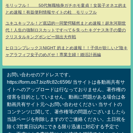
モリッフル！ 50代無職独身ガチホモ童貞！女装子オネエ的ま
とめ速報！有益便利情報サイトの杜 モリッフル
ユキユキッフル！ど底辺的一同驚愕騒然まとめ速報！超氷河期世
代！人生の強制ロスカットですべてを失ったキグナス氷子の愛の
クリスタルキングボンビー脱出大作戦
ヒロコンプレックスNIGHT 的まとめ速報！！子供が欲しいど陰キ
ャアラフィフ女子のめざせ！専業主婦！婚活計画編
お問い合わせのアドレスです。
https://form.os7.biz/f/c82c6596/ 当サイトは各動画共有サ
イトへのアップロードは行なっておりません、著作権の
侵害を目的としていません、動画に問題がある場合は各
動画共有サイト元へお問い合わせください 当サイトの
コンテンツに関して、著作権等の問題がございましたら
当該ページを削除しますのでご連絡ください。土日祝を
除く3営業日以内にできる限り迅速に対応する予定で