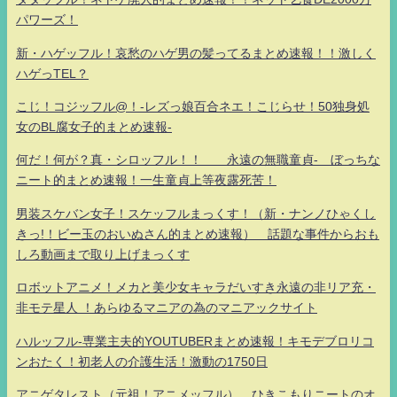
パワーズ！
新・ハゲッフル！哀愁のハゲ男の髪ってるまとめ速報！！激しく
ハゲっTEL？
こじ！コジッフル@！-レズっ娘百合ネエ！こじらせ！50独身処
女のBL腐女子的まとめ速報-
何だ！何が？真・シロッフル！！ 永遠の無職童貞- ぼっちな
ニート的まとめ速報！一生童貞上等夜露死苦！
男装スケバン女子！スケッフルまっくす！（新・ナンノひゃくし
きっ!！ビー玉のおいぬさん的まとめ速報） 話題な事件からおも
しろ動画まで取り上げまっくす
ロボットアニメ！メカと美少女キャラだいすき永遠の非リア充・
非モテ星人 ！あらゆるマニアの為のマニアックサイト
ハルッフル-専業主夫的YOUTUBERまとめ速報！キモデブロリコ
ンおたく！初老人の介護生活！激動の1750日
アニゲタレスト（元祖！アニメッフル） ひきこもりニートのオ