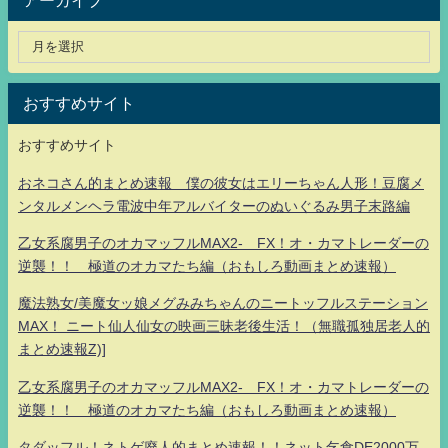
アーカイブ
おすすめサイト
おすすめサイト
おネコさん的まとめ速報 僕の彼女はエリーちゃん人形！豆腐メ
ンタルメンヘラ電波中年アルバイターのぬいぐるみ男子末路編
乙女系腐男子のオカマッフルMAX2- FX！オ・カマトレーダーの
逆襲！！ 極道のオカマたち編（おもしろ動画まとめ速報）
魔法熟女/美魔女ッ娘メグみみちゃんのニートッフルステーション
MAX！ ニート仙人仙女の映画三昧老後生活！（無職孤独居老人的
まとめ速報Z)]
乙女系腐男子のオカマッフルMAX2- FX！オ・カマトレーダーの
逆襲！！ 極道のオカマたち編（おもしろ動画まとめ速報）
タダッフル！ネトゲ廃人的まとめ速報！！ネット乞食DE2000万