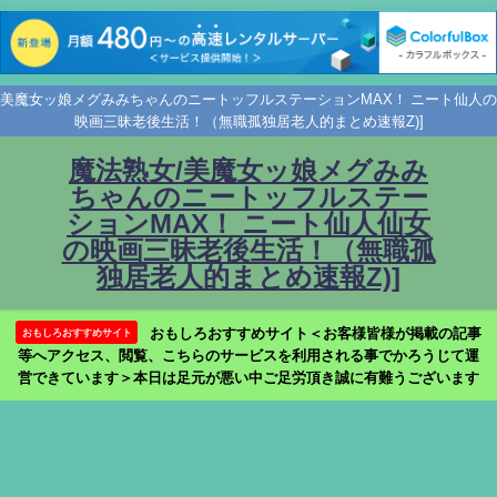
美魔女ッ娘メグみみちゃんのニートッフルステーションMAX！ ニート仙人の
映画三昧老後生活！（無職孤独居老人的まとめ速報Z)]
魔法熟女/美魔女ッ娘メグみみ
ちゃんのニートッフルステー
ションMAX！ ニート仙人仙女
の映画三昧老後生活！（無職孤
独居老人的まとめ速報Z)]
おもしろおすすめサイト＜お客様皆様が掲載の記事
おもしろおすすめサイト
等へアクセス、閲覧、こちらのサービスを利用される事でかろうじて運
営できています＞本日は足元が悪い中ご足労頂き誠に有難うございます