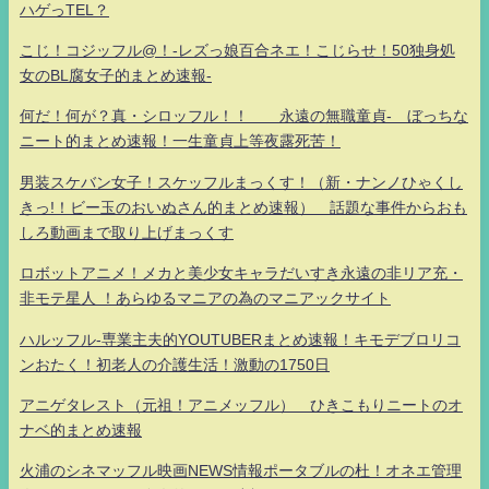
ハゲっTEL？
こじ！コジッフル@！-レズっ娘百合ネエ！こじらせ！50独身処
女のBL腐女子的まとめ速報-
何だ！何が？真・シロッフル！！ 永遠の無職童貞- ぼっちな
ニート的まとめ速報！一生童貞上等夜露死苦！
男装スケバン女子！スケッフルまっくす！（新・ナンノひゃくし
きっ!！ビー玉のおいぬさん的まとめ速報） 話題な事件からおも
しろ動画まで取り上げまっくす
ロボットアニメ！メカと美少女キャラだいすき永遠の非リア充・
非モテ星人 ！あらゆるマニアの為のマニアックサイト
ハルッフル-専業主夫的YOUTUBERまとめ速報！キモデブロリコ
ンおたく！初老人の介護生活！激動の1750日
アニゲタレスト（元祖！アニメッフル） ひきこもりニートのオ
ナベ的まとめ速報
火浦のシネマッフル映画NEWS情報ポータブルの杜！オネエ管理