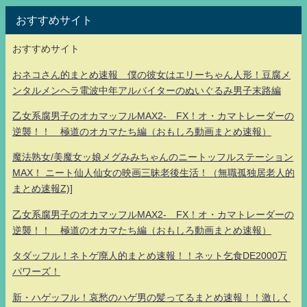
おすすめサイト
おすすめサイト
おネコさん的まとめ速報 僕の彼女はエリーちゃん人形！豆腐メ
ンタルメンヘラ電波中年アルバイターのぬいぐるみ男子末路編
乙女系腐男子のオカマッフルMAX2- FX！オ・カマトレーダーの
逆襲！！ 極道のオカマたち編（おもしろ動画まとめ速報）
魔法熟女/美魔女ッ娘メグみみちゃんのニートッフルステーション
MAX！ ニート仙人仙女の映画三昧老後生活！（無職孤独居老人的
まとめ速報Z)]
乙女系腐男子のオカマッフルMAX2- FX！オ・カマトレーダーの
逆襲！！ 極道のオカマたち編（おもしろ動画まとめ速報）
タダッフル！ネトゲ廃人的まとめ速報！！ネット乞食DE2000万
パワーズ！
新・ハゲッフル！哀愁のハゲ男の髪ってるまとめ速報！！激しく