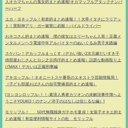
人オカマちゃんの鬼女的まとめ速報!オカマッフルアタックナンバ
ーハーフ
ユカ・ヨネッフル！初老的まとめ速報！！大帝イタチにラリアッ
ト！害獣神アリ・ガー被害に必殺！パイルドライバー
おネコさん的まとめ速報 僕の彼女はエリーちゃん人形！豆腐メ
ンタルメンヘラ電波中年アルバイターのぬいぐるみ男子末路編
スケバン！デカッフルまっくす（デカい強い2次元嫁だいすき子
供部屋おじさんヒロシ之古惑仔的まとめ速報）話題な動画取り上
げMAX！デカいは正義刑事編
アキヨッフル-！ネオニートスケ番長のエキストラ芸能情報局！
（子ども部屋おばさんの自宅警備員的まとめ速報）
[ヨシヨシロッフル-！！-素浪人勇者カツオンの未解決事件簿へよ
うこそYOUKO！のナンノ洋子のはなしは信じるな編）]
モリッフル！ 50代無職独身ガチホモ童貞！女装子オネエ的ま
とめ速報！有益便利情報サイトの杜 モリッフル