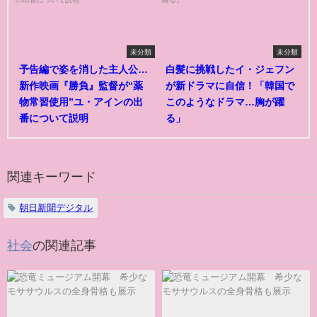
未分類
未分類
予告編で姿を消した主人公…
白髪に挑戦したイ・ジェフン
新作映画『勝負』監督が“薬
が新ドラマに自信！「韓国で
物常習使用”ユ・アインの出
このようなドラマ…胸が躍
番について説明
る」
関連キーワード
朝日新聞デジタル
社会
の関連記事