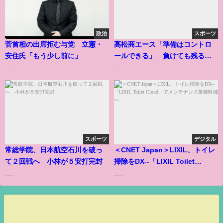
政治
スポーツ
菅首相の出席拒む与党 立憲・
高松商エース「準備はコントロ
安住氏「もう少し前に」
ールできる」 負けても残る努
力の過程
......
......
スポーツ
デジタル
常総学院、日本航空石川を破っ
＜CNET Japan＞LIXIL、トイレ
て２回戦へ 小林が５安打完封
掃除をDX--「LIXIL Toilet
Cloud」でメンテナンス業務軽減
......
......
へ