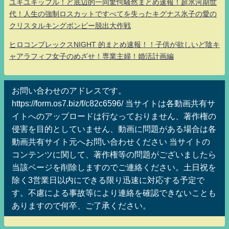
ユキユキッフル！ど底辺的一同驚愕騒然まとめ速報！超氷河期世
代！人生の強制ロスカットですべてを失ったキグナス氷子の愛の
クリスタルキングボンビー脱出大作戦
ヒロコンプレックスNIGHT 的まとめ速報！！子供が欲しいど陰キ
ャアラフィフ女子のめざせ！専業主婦！婚活計画編
お問い合わせのアドレスです。
https://form.os7.biz/f/c82c6596/ 当サイトは各動画共有サ
イトへのアップロードは行なっておりません、著作権の
侵害を目的としていません、動画に問題がある場合は各
動画共有サイト元へお問い合わせください 当サイトの
コンテンツに関して、著作権等の問題がございましたら
当該ページを削除しますのでご連絡ください。土日祝を
除く3営業日以内にできる限り迅速に対応する予定で
す。不慮による事故等により連絡を確認できないことも
ありますので何卒、ご了承ください。