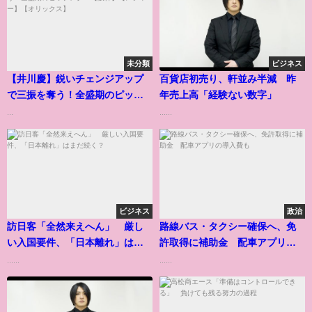
未分類
ビジネス
【井川慶】鋭いチェンジアップ
百貨店初売り、軒並み半減 昨
で三振を奪う！全盛期のピッチ
年売上高「経験ない数字」
ング！【阪神】【メジャー】
...
......
【オリックス】
ビジネス
政治
訪日客「全然来えへん」 厳し
路線バス・タクシー確保へ、免
い入国要件、「日本離れ」はま
許取得に補助金 配車アプリの
だ続く？
導入費も
......
......