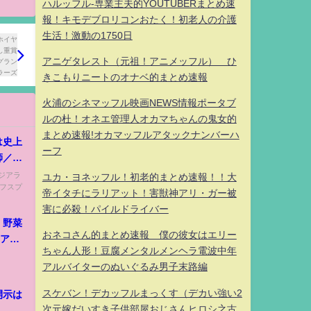
ハルッフル-専業主夫的YOUTUBERまとめ速
報！キモデブロリコンおたく！初老人の介護
生活！激動の1750日
アニゲタレスト（元祖！アニメッフル） ひ
きこもりニートのオナベ的まとめ速報
火浦のシネマッフル映画NEWS情報ポータブ
ルの杜！オネエ管理人オカマちゃんの鬼女的
まとめ速報!オカマッフルアタックナンバーハ
は史上
ーフ
師／
ジアラ
ユカ・ヨネッフル！初老的まとめ速報！！大
ーフスプ
帝イタチにラリアット！害獣神アリ・ガー被
害に必殺！パイルドライバー
、野菜
おネコさん的まとめ速報 僕の彼女はエリー
ェア
ちゃん人形！豆腐メンタルメンヘラ電波中年
アルバイターのぬいぐるみ男子末路編
スケバン！デカッフルまっくす（デカい強い2
開示は
次元嫁だいすき子供部屋おじさんヒロシ之古