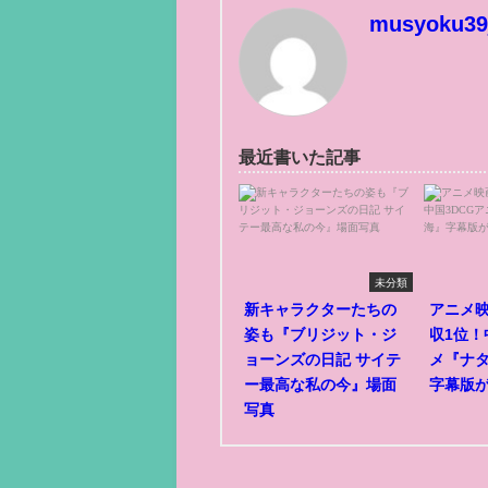
musyoku39
最近書いた記事
未分類
新キャラクターたちの
アニメ
姿も『ブリジット・ジ
収1位！
ョーンズの日記 サイテ
メ『ナ
ー最高な私の今』場面
字幕版
写真