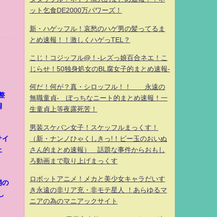
ット乞食DE2000万パワーズ！
新・ハゲッフル！哀愁のハゲ男の髪ってるま
とめ速報！！激しくハゲっTEL？
こじ！コジッフル@！-レズっ娘百合ネエ！こ
じらせ！50独身処女のBL腐女子的まとめ速報-
何だ！何が？真・シロッフル！！ 永遠の
整
無職童貞- ぼっちなニート的まとめ速報！一
調
生童貞上等夜露死苦！
男装スケバン女子！スケッフルまっくす！
（新・ナンノひゃくしきっ!！ビー玉のおいぬ
サイ
さん的まとめ速報） 話題な事件からおもし
止
ろ動画まで取り上げまっくす
ロボットアニメ！メカと美少女キャラだいす
消の
き永遠の非リア充・非モテ星人 ！あらゆるマ
し
ニアの為のマニアックサイト