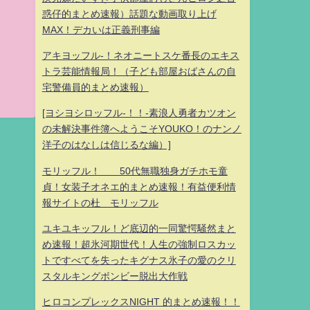
惑仔的まとめ速報）話題な動画取り上げ
MAX！デカいは正義刑事編
アキヨッフル-！ネオニートスケ番長のエキス
トラ芸能情報局！（子ども部屋おばさんの自
宅警備員的まとめ速報）
[ヨシヨシロッフル-！！-素浪人勇者カツオン
の未解決事件簿へようこそYOUKO！のナンノ
洋子のはなしは信じるな編）]
モリッフル！ 50代無職独身ガチホモ童
貞！女装子オネエ的まとめ速報！有益便利情
報サイトの杜 モリッフル
ユキユキッフル！ど底辺的一同驚愕騒然まと
め速報！超氷河期世代！人生の強制ロスカッ
トですべてを失ったキグナス氷子の愛のクリ
スタルキングボンビー脱出大作戦
ヒロコンプレックスNIGHT 的まとめ速報！！