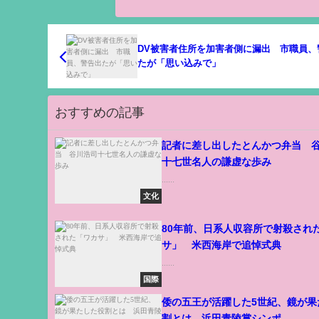
DV被害者住所を加害者側に漏出 市職員、
たが「思い込みで」
おすすめの記事
記者に差し出したとんかつ弁当 
十七世名人の謙虚な歩み
......
文化
80年前、日系人収容所で射殺され
サ」 米西海岸で追悼式典
......
国際
倭の五王が活躍した5世紀、鏡が果
割とは 浜田青陵賞シンポ