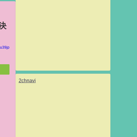
決
u39jp
2chnavi