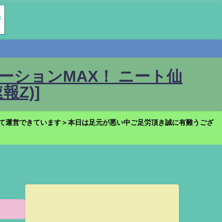
ションMAX！ ニート仙
Z)]
て運営できています＞本日は足元が悪い中ご足労頂き誠に有難うござ