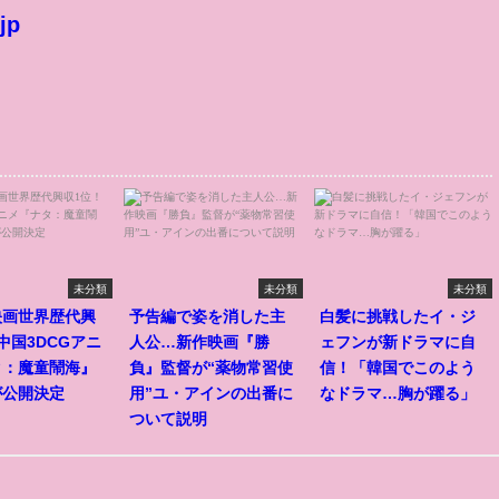
jp
未分類
未分類
未分類
映画世界歴代興
予告編で姿を消した主
白髪に挑戦したイ・ジ
中国3DCGアニ
人公…新作映画『勝
ェフンが新ドラマに自
タ：魔童鬧海』
負』監督が“薬物常習使
信！「韓国でこのよう
が公開決定
用”ユ・アインの出番に
なドラマ…胸が躍る」
ついて説明