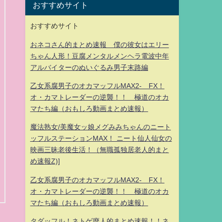
おすすめサイト
おすすめサイト
おネコさん的まとめ速報 僕の彼女はエリー
ちゃん人形！豆腐メンタルメンヘラ電波中年
アルバイターのぬいぐるみ男子末路編
乙女系腐男子のオカマッフルMAX2- FX！
オ・カマトレーダーの逆襲！！ 極道のオカ
マたち編（おもしろ動画まとめ速報）
魔法熟女/美魔女ッ娘メグみみちゃんのニート
ッフルステーションMAX！ ニート仙人仙女の
映画三昧老後生活！（無職孤独居老人的まと
め速報Z)]
乙女系腐男子のオカマッフルMAX2- FX！
オ・カマトレーダーの逆襲！！ 極道のオカ
マたち編（おもしろ動画まとめ速報）
タダッフル！ネトゲ廃人的まとめ速報！！ネ