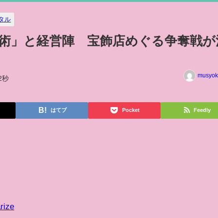
タル
術」と経営陣 宝飾店めぐる争奪戦が
musyok
2秒
はてブ
Pocket
Feedly
rize