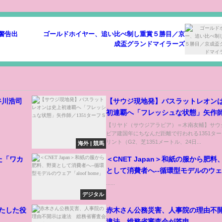
警告出
ゴールドホイヤー、追い比べ制し重賞５勝目／京
成盃グランドマイラーズ
谷川浩司
【サウジ現地発】バスラットレオン
初連覇へ「フレッシュな状態」矢作
1351ターフＳ
【リヤド（サウジアラビア）＝木南友輔】サウ
ビア建国年にちなんだ距離で行われる1351タ
リント（G2、芝1351メートル、24日...
海外 | 競馬
た「ワカ
＜CNET Japan＞和紙の服から肥料
として消費者へ--循環型モデルのウ
「aloof home」
......
デジタル
たした役
赤木さん公務災害、人事院の理由不
違法 総務省審査会が答申