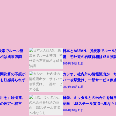
脱炭素でルール整
日本とASEAN、脱炭素でルール
首相は成果強調
備 初外遊の石破首相は成果強
2024年10月11日
中間決算の不振が
カシオ、社内外の情報流出か 
案も好感得られず
バー攻撃受け、一部サービス停
2024年10月11日
活用を」経団連、
日鉄、ミッタルとの米合弁を解
画の改定へ提言
意向 USスチール買収へ地なら
2024年10月11日