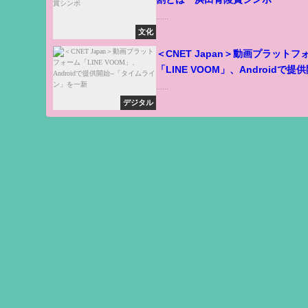
......
文化
＜CNET Japan＞動画プラットフ
「LINE VOOM」、Androidで提供
「タイムライン」を一新
......
デジタル