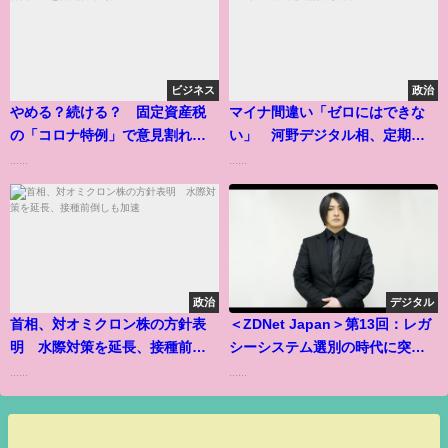
ビジネス
政治
やめる？続ける？ 固定資産税
マイナ間違い「ゼロにはできな
の「コロナ特例」で意見割れる
い」 河野デジタル相、定期点
与党
検が必要
......
......
政治
デジタル
首相、対オミクロン株の方針表
＜ZDNet Japan＞第13回：レガ
明 水際対策を延長、接種前倒
シーシステム選別の時代に突
しも加速
入、ITオペレーションが目指すべ
......
......
き方向とは？