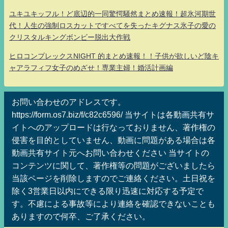
ユキユキッフル！ど底辺的一同驚愕騒然まとめ速報！超氷河期世
代！人生の強制ロスカットですべてを失ったキグナス氷子の愛の
クリスタルキングボンビー脱出大作戦
ヒロコンプレックスNIGHT 的まとめ速報！！子供が欲しいど陰キ
ャアラフィフ女子のめざせ！専業主婦！婚活計画編
お問い合わせのアドレスです。
https://form.os7.biz/f/c82c6596/ 当サイトは各動画共有サ
イトへのアップロードは行なっておりません、著作権の
侵害を目的としていません、動画に問題がある場合は各
動画共有サイト元へお問い合わせください 当サイトの
コンテンツに関して、著作権等の問題がございましたら
当該ページを削除しますのでご連絡ください。土日祝を
除く3営業日以内にできる限り迅速に対応する予定で
す。不慮による事故等により連絡を確認できないことも
ありますので何卒、ご了承ください。