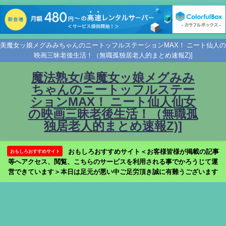
美魔女ッ娘メグみみちゃんのニートッフルステーションMAX！ ニート仙人の
映画三昧老後生活！（無職孤独居老人的まとめ速報Z)]
魔法熟女/美魔女ッ娘メグみみ
ちゃんのニートッフルステー
ションMAX！ ニート仙人仙女
の映画三昧老後生活！（無職孤
独居老人的まとめ速報Z)]
おもしろおすすめサイト＜お客様皆様が掲載の記事
おもしろおすすめサイト
等へアクセス、閲覧、こちらのサービスを利用される事でかろうじて運
営できています＞本日は足元が悪い中ご足労頂き誠に有難うございます