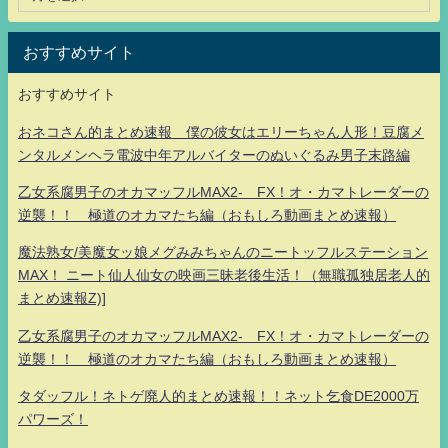
おすすめサイト
おすすめサイト
おネコさん的まとめ速報 僕の彼女はエリーちゃん人形！豆腐メ
ンタルメンヘラ電波中年アルバイターのぬいぐるみ男子末路編
乙女系腐男子のオカマッフルMAX2- FX！オ・カマトレーダーの
逆襲！！ 極道のオカマたち編（おもしろ動画まとめ速報）
魔法熟女/美魔女ッ娘メグみみちゃんのニートッフルステーション
MAX！ ニート仙人仙女の映画三昧老後生活！（無職孤独居老人的
まとめ速報Z)]
乙女系腐男子のオカマッフルMAX2- FX！オ・カマトレーダーの
逆襲！！ 極道のオカマたち編（おもしろ動画まとめ速報）
タダッフル！ネトゲ廃人的まとめ速報！！ネット乞食DE2000万
パワーズ！