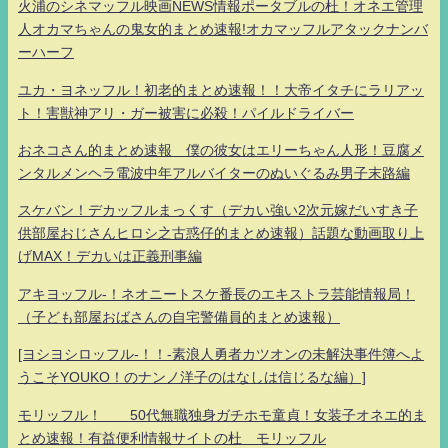
火浦のシネマッフル映画NEWS情報ポータブルの杜！オネエ管理
人オカマちゃんの鬼女的まとめ速報!オカマッフルアタックナンバ
ーハーフ
ユカ・ヨネッフル！初老的まとめ速報！！大帝イタチにラリアッ
ト！害獣神アリ・ガー被害に必殺！パイルドライバー
おネコさん的まとめ速報 僕の彼女はエリーちゃん人形！豆腐メ
ンタルメンヘラ電波中年アルバイターのぬいぐるみ男子末路編
スケバン！デカッフルまっくす（デカい強い2次元嫁だいすき子
供部屋おじさんヒロシ之古惑仔的まとめ速報）話題な動画取り上
げMAX！デカいは正義刑事編
アキヨッフル-！ネオニートスケ番長のエキストラ芸能情報局！
（子ども部屋おばさんの自宅警備員的まとめ速報）
[ヨシヨシロッフル-！！-素浪人勇者カツオンの未解決事件簿へよ
うこそYOUKO！のナンノ洋子のはなしは信じるな編）]
モリッフル！ 50代無職独身ガチホモ童貞！女装子オネエ的ま
とめ速報！有益便利情報サイトの杜 モリッフル