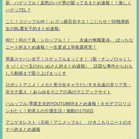
新・ハゲッフル！哀愁のハゲ男の髪ってるまとめ速報！！激しく
ハゲっTEL？
こじ！コジッフル@！-レズっ娘百合ネエ！こじらせ！50独身処
女のBL腐女子的まとめ速報-
何だ！何が？真・シロッフル！！ 永遠の無職童貞- ぼっちな
ニート的まとめ速報！一生童貞上等夜露死苦！
男装スケバン女子！スケッフルまっくす！（新・ナンノひゃくし
きっ!！ビー玉のおいぬさん的まとめ速報） 話題な事件からおも
しろ動画まで取り上げまっくす
ロボットアニメ！メカと美少女キャラだいすき永遠の非リア充・
非モテ星人 ！あらゆるマニアの為のマニアックサイト
ハルッフル-専業主夫的YOUTUBERまとめ速報！キモデブロリコ
ンおたく！初老人の介護生活！激動の1750日
アニゲタレスト（元祖！アニメッフル） ひきこもりニートのオ
ナベ的まとめ速報