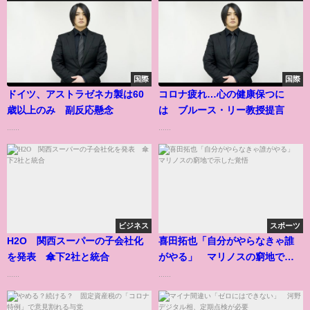
国際
国際
ドイツ、アストラゼネカ製は60
コロナ疲れ…心の健康保つに
歳以上のみ 副反応懸念
は ブルース・リー教授提言
......
......
ビジネス
スポーツ
H2O 関西スーパーの子会社化
喜田拓也「自分がやらなきゃ誰
を発表 傘下2社と統合
がやる」 マリノスの窮地で示
した覚悟
......
......