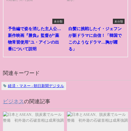
未分類
未分類
予告編で姿を消した主人公…
白髪に挑戦したイ・ジェフン
新作映画『勝負』監督が“薬
が新ドラマに自信！「韓国で
物常習使用”ユ・アインの出
このようなドラマ…胸が躍
番について説明
る」
関連キーワード
経済・マネー - 朝日新聞デジタル
ビジネス
の関連記事