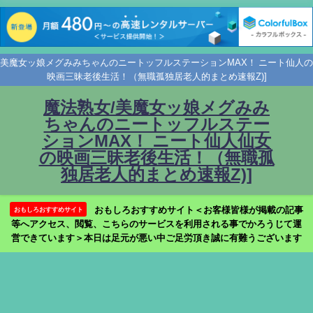
美魔女ッ娘メグみみちゃんのニートッフルステーションMAX！ ニート仙人の
映画三昧老後生活！（無職孤独居老人的まとめ速報Z)]
魔法熟女/美魔女ッ娘メグみみ
ちゃんのニートッフルステー
ションMAX！ ニート仙人仙女
の映画三昧老後生活！（無職孤
独居老人的まとめ速報Z)]
おもしろおすすめサイト＜お客様皆様が掲載の記事
おもしろおすすめサイト
等へアクセス、閲覧、こちらのサービスを利用される事でかろうじて運
営できています＞本日は足元が悪い中ご足労頂き誠に有難うございます