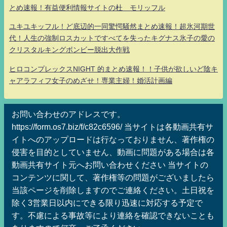
とめ速報！有益便利情報サイトの杜 モリッフル
ユキユキッフル！ど底辺的一同驚愕騒然まとめ速報！超氷河期世
代！人生の強制ロスカットですべてを失ったキグナス氷子の愛の
クリスタルキングボンビー脱出大作戦
ヒロコンプレックスNIGHT 的まとめ速報！！子供が欲しいど陰キ
ャアラフィフ女子のめざせ！専業主婦！婚活計画編
お問い合わせのアドレスです。
https://form.os7.biz/f/c82c6596/ 当サイトは各動画共有サ
イトへのアップロードは行なっておりません、著作権の
侵害を目的としていません、動画に問題がある場合は各
動画共有サイト元へお問い合わせください 当サイトの
コンテンツに関して、著作権等の問題がございましたら
当該ページを削除しますのでご連絡ください。土日祝を
除く3営業日以内にできる限り迅速に対応する予定で
す。不慮による事故等により連絡を確認できないことも