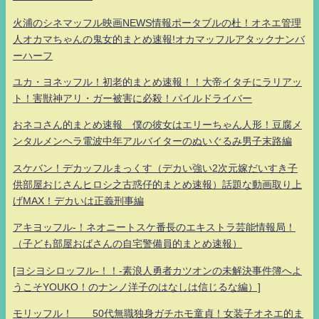
火浦のシネマッフル映画NEWS情報ポータブルの杜！オネエ管理
人オカマちゃんの鬼女的まとめ速報!オカマッフルアタックナンバ
ーハーフ
ユカ・ヨネッフル！初老的まとめ速報！！大帝イタチにラリアッ
ト！害獣神アリ・ガー被害に必殺！パイルドライバー
おネコさん的まとめ速報 僕の彼女はエリーちゃん人形！豆腐メ
ンタルメンヘラ電波中年アルバイターのぬいぐるみ男子末路編
スケバン！デカッフルまっくす（デカい強い2次元嫁だいすき子
供部屋おじさんヒロシ之古惑仔的まとめ速報）話題な動画取り上
げMAX！デカいは正義刑事編
アキヨッフル-！ネオニートスケ番長のエキストラ芸能情報局！
（子ども部屋おばさんの自宅警備員的まとめ速報）
[ヨシヨシロッフル-！！-素浪人勇者カツオンの未解決事件簿へよ
うこそYOUKO！のナンノ洋子のはなしは信じるな編）]
モリッフル！ 50代無職独身ガチホモ童貞！女装子オネエ的ま