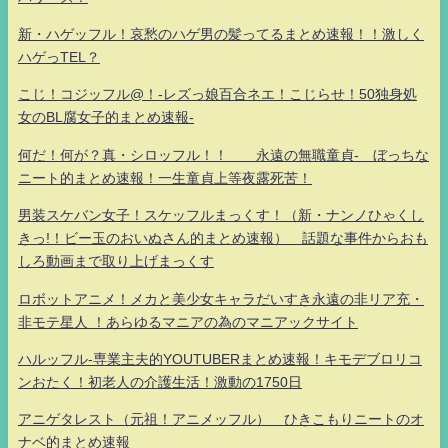
新・ハゲッフル！哀愁のハゲ男の髪ってるまとめ速報！！激しく
ハゲっTEL？
こじ！コジッフル@！-レズっ娘百合ネエ！こじらせ！50独身処
女のBL腐女子的まとめ速報-
何だ！何が？真・シロッフル！！ 永遠の無職童貞- ぼっちな
ニート的まとめ速報！一生童貞上等夜露死苦！
男装スケバン女子！スケッフルまっくす！（新・ナンノひゃくし
きっ!！ビー玉のおいぬさん的まとめ速報） 話題な事件からおも
しろ動画まで取り上げまっくす
ロボットアニメ！メカと美少女キャラだいすき永遠の非リア充・
非モテ星人 ！あらゆるマニアの為のマニアックサイト
ハルッフル-専業主夫的YOUTUBERまとめ速報！キモデブロリコ
ンおたく！初老人の介護生活！激動の1750日
アニゲタレスト（元祖！アニメッフル） ひきこもりニートのオ
ナベ的まとめ速報