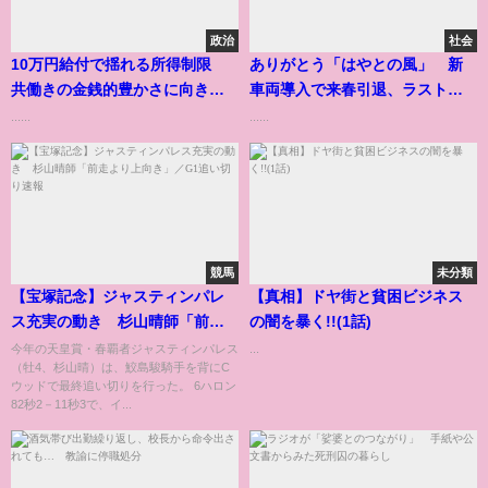
政治
社会
10万円給付で揺れる所得制限
ありがとう「はやとの風」 新
共働きの金銭的豊かさに向き合
車両導入で来春引退、ラストラ
う時
ンへ
......
......
競馬
未分類
【宝塚記念】ジャスティンパレ
【真相】ドヤ街と貧困ビジネス
ス充実の動き 杉山晴師「前走
の闇を暴く!!(1話)
より上向き」／G1追い切り速報
今年の天皇賞・春覇者ジャスティンパレス
...
（牡4、杉山晴）は、鮫島駿騎手を背にC
ウッドで最終追い切りを行った。 6ハロン
82秒2－11秒3で、イ...