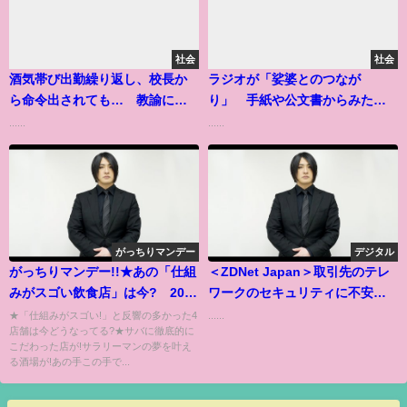
社会
社会
酒気帯び出勤繰り返し、校長か
ラジオが「娑婆とのつなが
ら命令出されても… 教諭に停
り」 手紙や公文書からみた死
職処分
刑囚の暮らし
......
......
がっちりマンデー
デジタル
がっちりマンデー!!★あの「仕組
＜ZDNet Japan＞取引先のテレ
みがスゴい飲食店」は今? 2020
ワークのセキュリティに不安が5
年5月24日
割超--IPAが調査
★「仕組みがスゴい!」と反響の多かった4
......
店舗は今どうなってる?★サバに徹底的に
こだわった店が!サラリーマンの夢を叶え
る酒場が!あの手この手で...