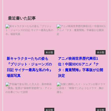
最近書いた記事
未分類
未分類
新キャラクターたちの姿も
アニメ映画世界歴代興収1
『ブリジット・ジョーンズの
位！中国3DCGアニメ『ナ
日記 サイテー最高な私の今』
タ：魔童鬧海』字幕版が公開
場面写真
決定
未分類
未分類