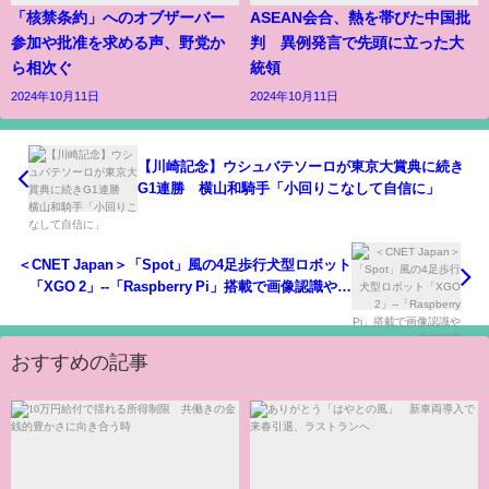
「核禁条約」へのオブザーバー
ASEAN会合、熱を帯びた中国批
参加や批准を求める声、野党か
判 異例発言で先頭に立った大
ら相次ぐ
統領
2024年10月11日
2024年10月11日
【川崎記念】ウシュバテソーロが東京大賞典に続き
G1連勝 横山和騎手「小回りこなして自信に」
＜CNET Japan＞「Spot」風の4足歩行犬型ロボット
「XGO 2」--「Raspberry Pi」搭載で画像認識や音
声認識
おすすめの記事