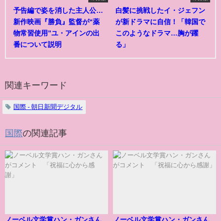
予告編で姿を消した主人公…
白髪に挑戦したイ・ジェフン
新作映画『勝負』監督が“薬
が新ドラマに自信！「韓国で
物常習使用”ユ・アインの出
このようなドラマ…胸が躍
番について説明
る」
関連キーワード
国際 - 朝日新聞デジタル
国際
の関連記事
ノーベル文学賞ハン・ガンさん
ノーベル文学賞ハン・ガンさん