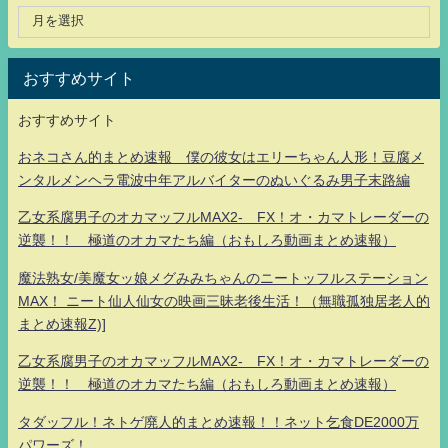
おすすめサイト
おすすめサイト
おネコさん的まとめ速報 僕の彼女はエリーちゃん人形！豆腐メ
ンタルメンヘラ電波中年アルバイターのぬいぐるみ男子末路編
乙女系腐男子のオカマッフルMAX2- FX！オ・カマトレーダーの
逆襲！！ 極道のオカマたち編（おもしろ動画まとめ速報）
魔法熟女/美魔女ッ娘メグみみちゃんのニートッフルステーション
MAX！ ニート仙人仙女の映画三昧老後生活！（無職孤独居老人的
まとめ速報Z)]
乙女系腐男子のオカマッフルMAX2- FX！オ・カマトレーダーの
逆襲！！ 極道のオカマたち編（おもしろ動画まとめ速報）
タダッフル！ネトゲ廃人的まとめ速報！！ネット乞食DE2000万
パワーズ！