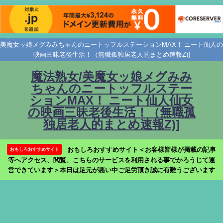
美魔女ッ娘メグみみちゃんのニートッフルステーションMAX！ ニート仙人の
映画三昧老後生活！（無職孤独居老人的まとめ速報Z)]
魔法熟女/美魔女ッ娘メグみみ
ちゃんのニートッフルステー
ションMAX！ ニート仙人仙女
の映画三昧老後生活！（無職孤
独居老人的まとめ速報Z)]
おもしろおすすめサイト＜お客様皆様が掲載の記事
おもしろおすすめサイト
等へアクセス、閲覧、こちらのサービスを利用される事でかろうじて運
営できています＞本日は足元が悪い中ご足労頂き誠に有難うございます