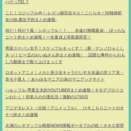
ハゲっTEL？
こじ！コジッフル@！-レズっ娘百合ネエ！こじらせ！50独身処
女のBL腐女子的まとめ速報-
何だ！何が？真・シロッフル！！ 永遠の無職童貞- ぼっちな
ニート的まとめ速報！一生童貞上等夜露死苦！
男装スケバン女子！スケッフルまっくす！（新・ナンノひゃくし
きっ!！ビー玉のおいぬさん的まとめ速報） 話題な事件からおも
しろ動画まで取り上げまっくす
ロボットアニメ！メカと美少女キャラだいすき永遠の非リア充・
非モテ星人 ！あらゆるマニアの為のマニアックサイト
ハルッフル-専業主夫的YOUTUBERまとめ速報！キモデブロリコ
ンおたく！初老人の介護生活！激動の1750日
アニゲタレスト（元祖！アニメッフル） ひきこもりニートのオ
ナベ的まとめ速報
火浦のシネマッフル映画NEWS情報ポータブルの杜！オネエ管理