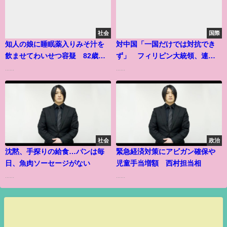
社会
国際
知人の娘に睡眠薬入りみそ汁を
対中国「一国だけでは対抗でき
飲ませてわいせつ容疑 82歳男
ず」 フィリピン大統領、連帯
を逮捕
呼びかけ
......
......
社会
政治
沈黙、手探りの給食…パンは毎
緊急経済対策にアビガン確保や
日、魚肉ソーセージがない
児童手当増額 西村担当相
......
......