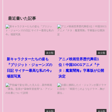
最近書いた記事
未分類
未分類
新キャラクターたちの姿も
アニメ映画世界歴代興収1
『ブリジット・ジョーンズの
位！中国3DCGアニメ『ナ
日記 サイテー最高な私の今』
タ：魔童鬧海』字幕版が公開
場面写真
決定
未分類
未分類