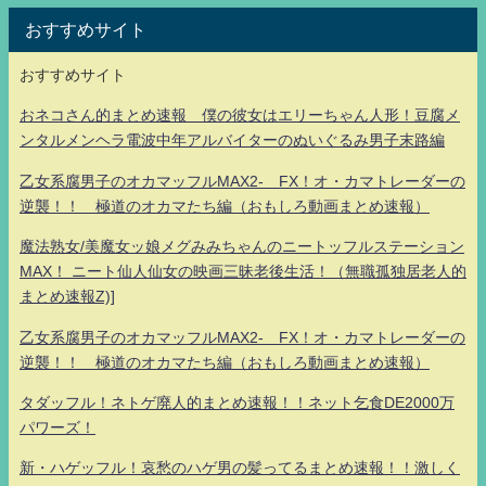
おすすめサイト
おすすめサイト
おネコさん的まとめ速報 僕の彼女はエリーちゃん人形！豆腐メ
ンタルメンヘラ電波中年アルバイターのぬいぐるみ男子末路編
乙女系腐男子のオカマッフルMAX2- FX！オ・カマトレーダーの
逆襲！！ 極道のオカマたち編（おもしろ動画まとめ速報）
魔法熟女/美魔女ッ娘メグみみちゃんのニートッフルステーション
MAX！ ニート仙人仙女の映画三昧老後生活！（無職孤独居老人的
まとめ速報Z)]
乙女系腐男子のオカマッフルMAX2- FX！オ・カマトレーダーの
逆襲！！ 極道のオカマたち編（おもしろ動画まとめ速報）
タダッフル！ネトゲ廃人的まとめ速報！！ネット乞食DE2000万
パワーズ！
新・ハゲッフル！哀愁のハゲ男の髪ってるまとめ速報！！激しく