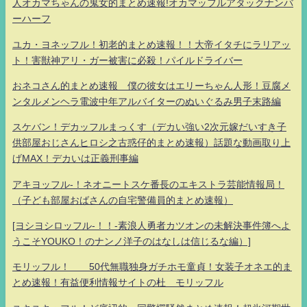
人オカマちゃんの鬼女的まとめ速報!オカマッフルアタックナンバ
ーハーフ
ユカ・ヨネッフル！初老的まとめ速報！！大帝イタチにラリアッ
ト！害獣神アリ・ガー被害に必殺！パイルドライバー
おネコさん的まとめ速報 僕の彼女はエリーちゃん人形！豆腐メ
ンタルメンヘラ電波中年アルバイターのぬいぐるみ男子末路編
スケバン！デカッフルまっくす（デカい強い2次元嫁だいすき子
供部屋おじさんヒロシ之古惑仔的まとめ速報）話題な動画取り上
げMAX！デカいは正義刑事編
アキヨッフル-！ネオニートスケ番長のエキストラ芸能情報局！
（子ども部屋おばさんの自宅警備員的まとめ速報）
[ヨシヨシロッフル-！！-素浪人勇者カツオンの未解決事件簿へよ
うこそYOUKO！のナンノ洋子のはなしは信じるな編）]
モリッフル！ 50代無職独身ガチホモ童貞！女装子オネエ的ま
とめ速報！有益便利情報サイトの杜 モリッフル