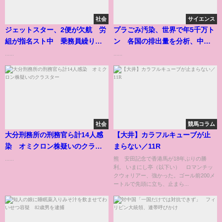
社会
サイエンス
ジェットスター、2便が欠航 労
プラごみ汚染、世界で年5千万ト
組が指名スト中 乗務員繰りに
ン 各国の排出量を分析、中国
影響か
は4位
......
......
社会
競馬コラム
大分刑務所の刑務官ら計14人感
【大井】カラフルキューブが止
染 オミクロン株疑いのクラス
まらない／11R
ター
......
熊 安田記念で香港馬が18年ぶりの勝
利。 いまにし亭（以下い） ロマンチッ
クウォリアー、強かった。ゴール前200メ
ートルで先頭に立ち、止まら...