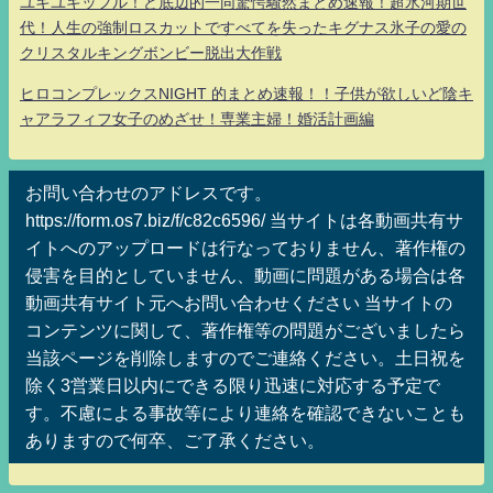
ユキユキッフル！ど底辺的一同驚愕騒然まとめ速報！超氷河期世
代！人生の強制ロスカットですべてを失ったキグナス氷子の愛の
クリスタルキングボンビー脱出大作戦
ヒロコンプレックスNIGHT 的まとめ速報！！子供が欲しいど陰キ
ャアラフィフ女子のめざせ！専業主婦！婚活計画編
お問い合わせのアドレスです。
https://form.os7.biz/f/c82c6596/ 当サイトは各動画共有サ
イトへのアップロードは行なっておりません、著作権の
侵害を目的としていません、動画に問題がある場合は各
動画共有サイト元へお問い合わせください 当サイトの
コンテンツに関して、著作権等の問題がございましたら
当該ページを削除しますのでご連絡ください。土日祝を
除く3営業日以内にできる限り迅速に対応する予定で
す。不慮による事故等により連絡を確認できないことも
ありますので何卒、ご了承ください。