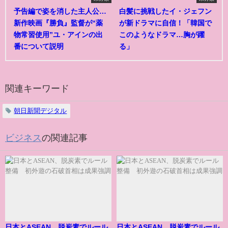
予告編で姿を消した主人公…
白髪に挑戦したイ・ジェフン
新作映画『勝負』監督が“薬
が新ドラマに自信！「韓国で
物常習使用”ユ・アインの出
このようなドラマ…胸が躍
番について説明
る」
関連キーワード
朝日新聞デジタル
ビジネス
の関連記事
日本とASEAN、脱炭素でルール
日本とASEAN、脱炭素でルール