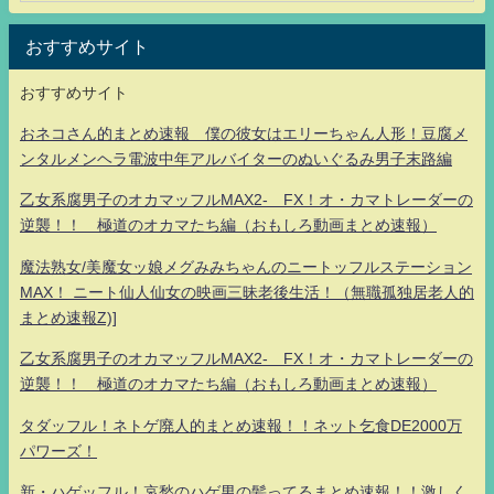
おすすめサイト
おすすめサイト
おネコさん的まとめ速報 僕の彼女はエリーちゃん人形！豆腐メ
ンタルメンヘラ電波中年アルバイターのぬいぐるみ男子末路編
乙女系腐男子のオカマッフルMAX2- FX！オ・カマトレーダーの
逆襲！！ 極道のオカマたち編（おもしろ動画まとめ速報）
魔法熟女/美魔女ッ娘メグみみちゃんのニートッフルステーション
MAX！ ニート仙人仙女の映画三昧老後生活！（無職孤独居老人的
まとめ速報Z)]
乙女系腐男子のオカマッフルMAX2- FX！オ・カマトレーダーの
逆襲！！ 極道のオカマたち編（おもしろ動画まとめ速報）
タダッフル！ネトゲ廃人的まとめ速報！！ネット乞食DE2000万
パワーズ！
新・ハゲッフル！哀愁のハゲ男の髪ってるまとめ速報！！激しく