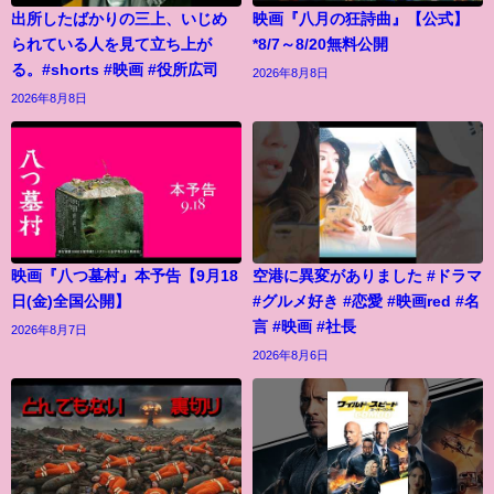
出所したばかりの三上、いじめ
映画『八月の狂詩曲』【公式】
られている人を見て立ち上が
*8/7～8/20無料公開
る。#shorts #映画 #役所広司
2026年8月8日
2026年8月8日
映画『八つ墓村』本予告【9月18
空港に異変がありました #ドラマ
日(金)全国公開】
#グルメ好き #恋愛 #映画red #名
言 #映画 #社長
2026年8月7日
2026年8月6日