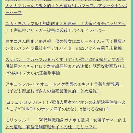
人オカマちゃんの鬼女的まとめ速報!オカマッフルアタックナンバ
ーハーフ
ユカ・ヨネッフル！初老的まとめ速報！！大帝イタチにラリアッ
ト！害獣神アリ・ガー被害に必殺！パイルドライバー
おネコさん的まとめ速報 僕の彼女はエリーちゃん人形！豆腐メ
ンタルメンヘラ電波中年アルバイターのぬいぐるみ男子末路編
スケバン！デカッフルまっくす（デカい強い2次元嫁だいすき子
供部屋おじさんヒロシ之古惑仔的まとめ速報）話題な動画取り上
げMAX！デカいは正義刑事編
アキヨッフル-！ネオニートスケ番長のエキストラ芸能情報局！
（子ども部屋おばさんの自宅警備員的まとめ速報）
[ヨシヨシロッフル-！！-素浪人勇者カツオンの未解決事件簿へよ
うこそYOUKO！のナンノ洋子のはなしは信じるな編）]
モリッフル！ 50代無職独身ガチホモ童貞！女装子オネエ的ま
とめ速報！有益便利情報サイトの杜 モリッフル