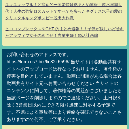
ユキユキッフル！ど底辺的一同驚愕騒然まとめ速報！超氷河期世
代！人生の強制ロスカットですべてを失ったキグナス氷子の愛の
クリスタルキングボンビー脱出大作戦
ヒロコンプレックスNIGHT 的まとめ速報！！子供が欲しいど陰キ
ャアラフィフ女子のめざせ！専業主婦！婚活計画編
お問い合わせのアドレスです。
https://form.os7.biz/f/c82c6596/ 当サイトは各動画共有サ
イトへのアップロードは行なっておりません、著作権の
侵害を目的としていません、動画に問題がある場合は各
動画共有サイト元へお問い合わせください 当サイトの
コンテンツに関して、著作権等の問題がございましたら
当該ページを削除しますのでご連絡ください。土日祝を
除く3営業日以内にできる限り迅速に対応する予定で
す。不慮による事故等により連絡を確認できないことも
ありますので何卒、ご了承ください。