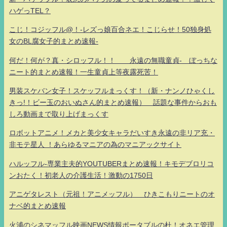
ハゲっTEL？
こじ！コジッフル@！-レズっ娘百合ネエ！こじらせ！50独身処
女のBL腐女子的まとめ速報-
何だ！何が？真・シロッフル！！ 永遠の無職童貞- ぼっちな
ニート的まとめ速報！一生童貞上等夜露死苦！
男装スケバン女子！スケッフルまっくす！（新・ナンノひゃくし
きっ!！ビー玉のおいぬさん的まとめ速報） 話題な事件からおも
しろ動画まで取り上げまっくす
ロボットアニメ！メカと美少女キャラだいすき永遠の非リア充・
非モテ星人 ！あらゆるマニアの為のマニアックサイト
ハルッフル-専業主夫的YOUTUBERまとめ速報！キモデブロリコ
ンおたく！初老人の介護生活！激動の1750日
アニゲタレスト（元祖！アニメッフル） ひきこもりニートのオ
ナベ的まとめ速報
火浦のシネマッフル映画NEWS情報ポータブルの杜！オネエ管理