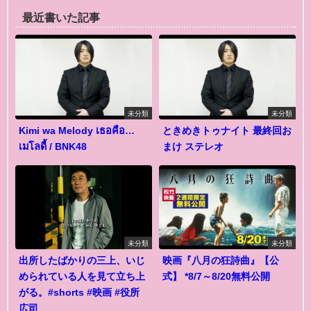
最近書いた記事
未分類
未分類
Kimi wa Melody เธอคือ…
ときめきトゥナイト 最終回お
เมโลดี้ / BNK48
まけ ステレオ
未分類
未分類
出所したばかりの三上、いじ
映画『八月の狂詩曲』【公
められている人を見て立ち上
式】 *8/7～8/20無料公開
がる。#shorts #映画 #役所
広司