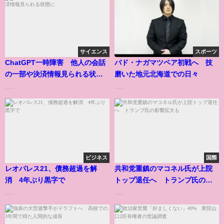
サイエンス
スポーツ
ChatGPT一時障害 他人の会話
バド・ナガマツペア初戦へ 技
の一部や決済情報見られる状態
磨いた地元北海道での日々
に
......
......
ビジネス
国際
レオパレス21、債務超過を解
共和党重鎮のマコネル氏が上院
消 4年ぶり黒字で
トップ退任へ トランプ氏の影
響拡大も
......
......