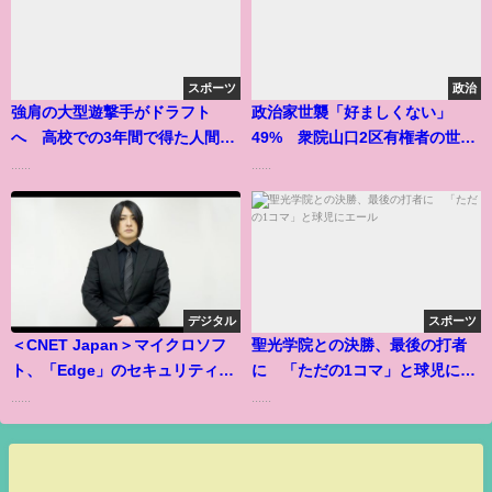
スポーツ
政治
強肩の大型遊撃手がドラフト
政治家世襲「好ましくない」
へ 高校での3年間で得た人間的
49% 衆院山口2区有権者の世論
な成長
調査
......
......
デジタル
スポーツ
＜CNET Japan＞マイクロソフ
聖光学院との決勝、最後の打者
ト、「Edge」のセキュリティを
に 「ただの1コマ」と球児にエ
高める「SDSM」機能をテスト
ール
......
......