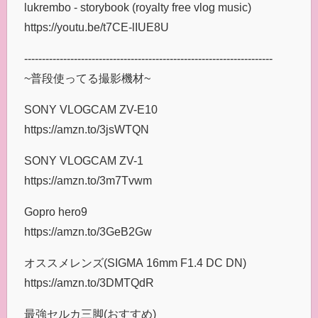
lukrembo - storybook (royalty free vlog music)
https://youtu.be/t7CE-lIUE8U
----------------------------------------------------------------------
~普段使ってる撮影機材~
SONY VLOGCAM ZV-E10
https://amzn.to/3jsWTQN
SONY VLOGCAM ZV-1
https://amzn.to/3m7Tvwm
Gopro hero9
https://amzn.to/3GeB2Gw
オススメレンズ(SIGMA 16mm F1.4 DC DN)
https://amzn.to/3DMTQdR
最強セルカ三脚(おすすめ)