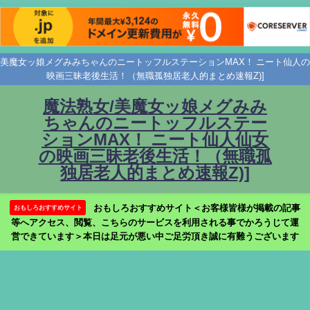
美魔女ッ娘メグみみちゃんのニートッフルステーションMAX！ ニート仙人の
映画三昧老後生活！（無職孤独居老人的まとめ速報Z)]
魔法熟女/美魔女ッ娘メグみみ
ちゃんのニートッフルステー
ションMAX！ ニート仙人仙女
の映画三昧老後生活！（無職孤
独居老人的まとめ速報Z)]
おもしろおすすめサイト＜お客様皆様が掲載の記事
おもしろおすすめサイト
等へアクセス、閲覧、こちらのサービスを利用される事でかろうじて運
営できています＞本日は足元が悪い中ご足労頂き誠に有難うございます