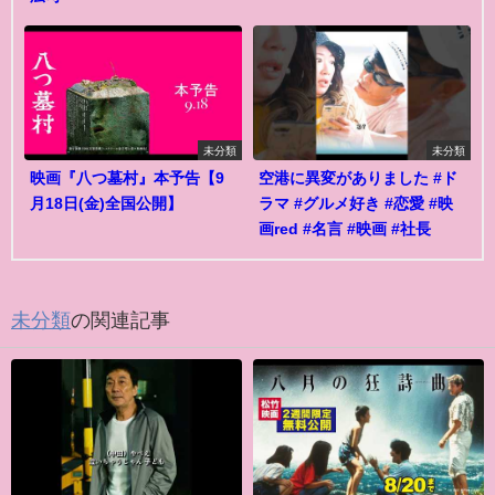
未分類
未分類
映画『八つ墓村』本予告【9
空港に異変がありました #ド
月18日(金)全国公開】
ラマ #グルメ好き #恋愛 #映
画red #名言 #映画 #社長
未分類
の関連記事