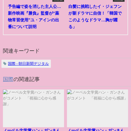
予告編で姿を消した主人公…
白髪に挑戦したイ・ジェフン
新作映画『勝負』監督が“薬
が新ドラマに自信！「韓国で
物常習使用”ユ・アインの出
このようなドラマ…胸が躍
番について説明
る」
関連キーワード
国際 - 朝日新聞デジタル
国際
の関連記事
ノーベル文学賞ハン・ガンさん
ノーベル文学賞ハン・ガンさん