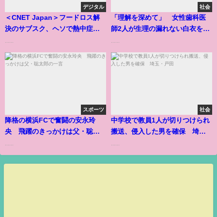
デジタル
社会
＜CNET Japan＞フードロス解
「理解を深めて」 女性歯科医
決のサブスク、ヘソで熱中症予
師2人が生理の漏れない白衣をつ
防--ONE JAPAN発の事業共創の
くった
......
......
成果
スポーツ
社会
降格の横浜FCで奮闘の安永玲
中学校で教員1人が切りつけられ
央 飛躍のきっかけは父・聡太
搬送、侵入した男を確保 埼
郎の一言
玉・戸田
......
......