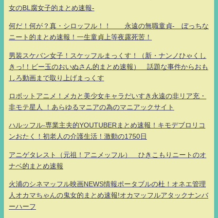
女のBL腐女子的まとめ速報-
何だ！何が？真・シロッフル！！ 永遠の無職童貞- ぼっちな
ニート的まとめ速報！一生童貞上等夜露死苦！
男装スケバン女子！スケッフルまっくす！（新・ナンノひゃくし
きっ!！ビー玉のおいぬさん的まとめ速報） 話題な事件からおも
しろ動画まで取り上げまっくす
ロボットアニメ！メカと美少女キャラだいすき永遠の非リア充・
非モテ星人 ！あらゆるマニアの為のマニアックサイト
ハルッフル-専業主夫的YOUTUBERまとめ速報！キモデブロリコ
ンおたく！初老人の介護生活！激動の1750日
アニゲタレスト（元祖！アニメッフル） ひきこもりニートのオ
ナベ的まとめ速報
火浦のシネマッフル映画NEWS情報ポータブルの杜！オネエ管理
人オカマちゃんの鬼女的まとめ速報!オカマッフルアタックナンバ
ーハーフ