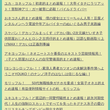
ユカ・ヨネッフル！初老的まとめ速報！！大帝イタチにラリアッ
ト！害獣神アリ・ガー被害に必殺！パイルドライバー
おネコさん的まとめ速報 僕の彼女はエリーちゃん人形！豆腐メ
ンタルメンヘラ電波中年アルバイターのぬいぐるみ男子末路編
スケバン！デカッフルまっくす（デカい強い2次元嫁だいすき子
供部屋おじさんヒロシ之古惑仔的まとめ速報）話題な動画取り上
げMAX！デカいは正義刑事編
アキヨッフル-！ネオニートスケ番長のエキストラ芸能情報局！
（子ども部屋おばさんの自宅警備員的まとめ速報）
[ヨシヨシロッフル-！！-素浪人勇者カツオンの未解決事件簿へよ
うこそYOUKO！のナンノ洋子のはなしは信じるな編）]
モリッフル！ 50代無職独身ガチホモ童貞！女装子オネエ的ま
とめ速報！有益便利情報サイトの杜 モリッフル
ユキユキッフル！ど底辺的一同驚愕騒然まとめ速報！超氷河期世
代！人生の強制ロスカットですべてを失ったキグナス氷子の愛の
クリスタルキングボンビー脱出大作戦