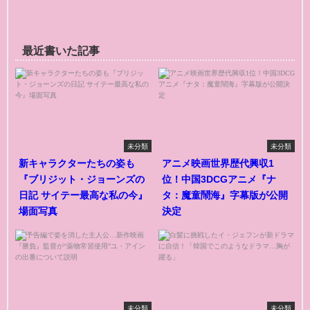
最近書いた記事
未分類
未分類
新キャラクターたちの姿も
アニメ映画世界歴代興収1
『ブリジット・ジョーンズの
位！中国3DCGアニメ『ナ
日記 サイテー最高な私の今』
タ：魔童鬧海』字幕版が公開
場面写真
決定
未分類
未分類