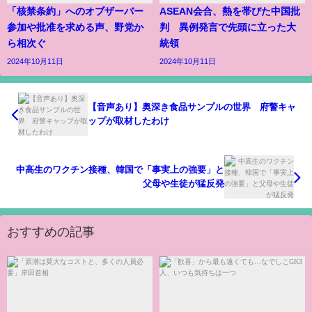
「核禁条約」へのオブザーバー
ASEAN会合、熱を帯びた中国批
参加や批准を求める声、野党か
判 異例発言で先頭に立った大
ら相次ぐ
統領
2024年10月11日
2024年10月11日
【音声あり】奥深き食品サンプルの世界 府警キャ
ップが取材したわけ
中高生のワクチン接種、韓国で「事実上の強要」と
父母や生徒が猛反発
おすすめの記事