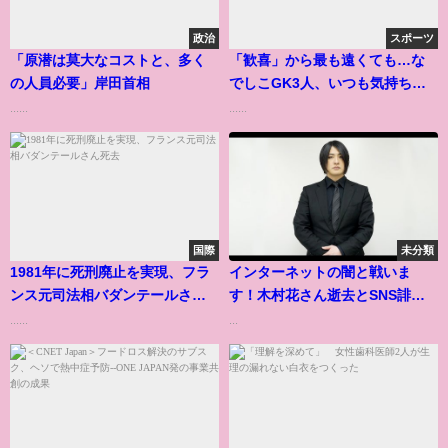
政治
スポーツ
「原潜は莫大なコストと、多く
「歓喜」から最も遠くても…な
の人員必要」岸田首相
でしこGK3人、いつも気持ちは
一つ
......
......
国際
未分類
1981年に死刑廃止を実現、フラ
インターネットの闇と戦いま
ンス元司法相バダンテールさん
す！木村花さん逝去とSNS誹謗
死去
中傷問題。
......
...