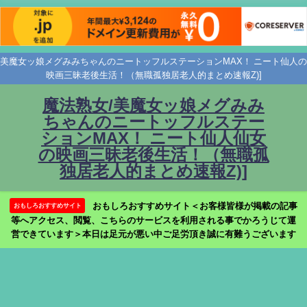
美魔女ッ娘メグみみちゃんのニートッフルステーションMAX！ ニート仙人の
映画三昧老後生活！（無職孤独居老人的まとめ速報Z)]
魔法熟女/美魔女ッ娘メグみみ
ちゃんのニートッフルステー
ションMAX！ ニート仙人仙女
の映画三昧老後生活！（無職孤
独居老人的まとめ速報Z)]
おもしろおすすめサイト＜お客様皆様が掲載の記事
おもしろおすすめサイト
等へアクセス、閲覧、こちらのサービスを利用される事でかろうじて運
営できています＞本日は足元が悪い中ご足労頂き誠に有難うございます