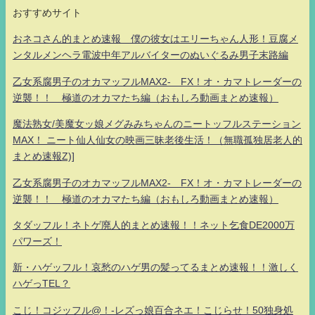
おすすめサイト
おネコさん的まとめ速報 僕の彼女はエリーちゃん人形！豆腐メ
ンタルメンヘラ電波中年アルバイターのぬいぐるみ男子末路編
乙女系腐男子のオカマッフルMAX2- FX！オ・カマトレーダーの
逆襲！！ 極道のオカマたち編（おもしろ動画まとめ速報）
魔法熟女/美魔女ッ娘メグみみちゃんのニートッフルステーション
MAX！ ニート仙人仙女の映画三昧老後生活！（無職孤独居老人的
まとめ速報Z)]
乙女系腐男子のオカマッフルMAX2- FX！オ・カマトレーダーの
逆襲！！ 極道のオカマたち編（おもしろ動画まとめ速報）
タダッフル！ネトゲ廃人的まとめ速報！！ネット乞食DE2000万
パワーズ！
新・ハゲッフル！哀愁のハゲ男の髪ってるまとめ速報！！激しく
ハゲっTEL？
こじ！コジッフル@！-レズっ娘百合ネエ！こじらせ！50独身処