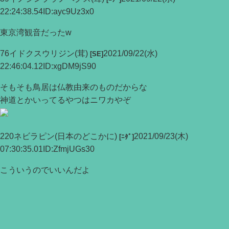
22:24:38.54
ID:ayc9Uz3x0
東京湾観音だったw
76
イドクスウリジン
(茸)
2021/09/22(水)
[SE]
22:46:04.12
ID:xgDM9jS90
そもそも鳥居は仏教由来のものだからな
神道とかいってるやつはニワカやぞ
220
ネビラピン
(日本のどこかに)
2021/09/23(木)
[ﾆﾀﾞ]
07:30:35.01
ID:ZfmjUGs30
こういうのでいいんだよ