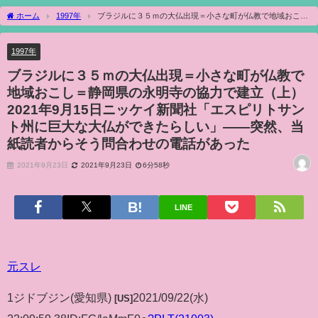
ホーム
1997年
ブラジルに３５ｍの大仏出現＝小さな町が仏教で地域おこし
＝静岡県の永明寺の協力で建立（上）2021年9月15日ニッケイ新聞社「エスピリトサン
ト州に巨大な大仏ができたらしい」――突然、当紙読者からそう問合わせの電話があ
1997年
った
ブラジルに３５ｍの大仏出現＝小さな町が仏教で
地域おこし＝静岡県の永明寺の協力で建立（上）
2021年9月15日ニッケイ新聞社「エスピリトサン
ト州に巨大な大仏ができたらしい」――突然、当
紙読者からそう問合わせの電話があった
2021年9月23日
2021年9月23日
6分58秒
LINE
元スレ
1
ジドブジン
(愛知県)
2021/09/22(水)
[US]