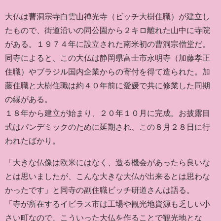
大仏は曹洞宗寺白雲山禅光寺（ビッチ大樹住職）が建立し
たもので、街道沿いの同公園から２キロ離れた山中に寺院
がある。１９７４年に設立された南米初の曹洞宗僧堂だ。
同寺によると、この大仏は静岡県富士市永明寺（加藤孝正
住職）やブラジル国内企業からの寄付を得て造られた。加
藤住職と大樹住職は約４０年前に愛媛で共に修業した同期
の縁がある。
１８年から建立が始まり、２０年１０月に完成。お披露目
式はパンデミックのために延期され、この８月２８日に行
われたばかり。
「大きな仏像は欧米にはなく、造る機会があったら良いな
とは思いましたが、こんな大きな大仏が出来るとは思わな
かったです」と同寺の副住職ビッチ研道さんは語る。
「寺が所在するイビラス市は工場や観光地資源も乏しい小
さい町なので、こういった大仏を作ることで観光地とな