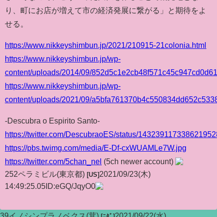
り、町にお店が増えて市の経済発展に繋がる」と期待をよ
せる。
https://www.nikkeyshimbun.jp/2021/210915-21colonia.html
https://www.nikkeyshimbun.jp/wp-
content/uploads/2014/09/852d5c1e2cb48f571c45c947cd0d61
https://www.nikkeyshimbun.jp/wp-
content/uploads/2021/09/a5bfa761370b4c550834dd652c5338
-Descubra o Espirito Santo-
https://twitter.com/DescubraoES/status/143239117338621952
https://pbs.twimg.com/media/E-Df-cxWUAMLe7W.jpg
https://twitter.com/5chan_nel
(5ch newer account)
252
ペラミビル
(東京都)
2021/09/23(木)
[US]
14:49:25.05
ID:eGQ/JqyO0
39
イノシンプラノベクス
(茸)
2021/09/22(水)
[ﾆﾀﾞ]