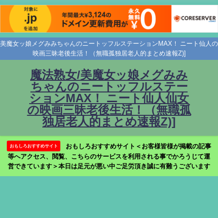
美魔女ッ娘メグみみちゃんのニートッフルステーションMAX！ ニート仙人の
映画三昧老後生活！（無職孤独居老人的まとめ速報Z)]
魔法熟女/美魔女ッ娘メグみみ
ちゃんのニートッフルステー
ションMAX！ ニート仙人仙女
の映画三昧老後生活！（無職孤
独居老人的まとめ速報Z)]
おもしろおすすめサイト＜お客様皆様が掲載の記事
おもしろおすすめサイト
等へアクセス、閲覧、こちらのサービスを利用される事でかろうじて運
営できています＞本日は足元が悪い中ご足労頂き誠に有難うございます