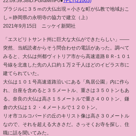
22:09:59.38
ID:FG/laMmF0●
?PLT(21003)
ブラジルに３５ｍの大仏出現＝小さな町が仏教で地域おこ
し＝静岡県の永明寺の協力で建立（上）
2021年9月15日 ニッケイ新聞社
「エスピリトサント州に巨大な大仏ができたらしい」――
突然、当紙読者からそう問合わせの電話があった。調べて
みると、大仏は州都ヴィトリア市から高速道路ＢＲ-１０１
号線を北進した先の人口約１万２千人ほどのイビラス市に
建てられていた。
大仏は１０１号高速道路沿いにある「鳥居公園」内に作ら
れ、台座を含めると３５メートル、重さは３５０トンもあ
る。奈良の大仏は高さ１５メートルで重さ４００トン、鎌
倉の大仏は１２・４メートルで１２０トン。
リオ市コルコバードの丘のキリスト像は高さ３０メートル
なので、それを超える大きさだ。さっそくお寺を探し、住
職に話を聞いてみた。