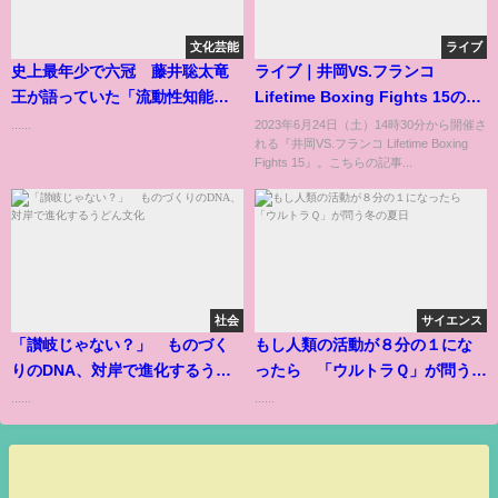
文化芸能
ライブ
史上最年少で六冠 藤井聡太竜
ライブ｜井岡VS.フランコ
王が語っていた「流動性知能の
Lifetime Boxing Fights 15のラ
ピーク」
イブ配信の視聴方法まとめ！配
......
2023年6月24日（土）14時30分から開催さ
れる『井岡VS.フランコ Lifetime Boxing
信サイトや見逃し動画情報も紹
Fights 15』。こちらの記事...
介
社会
サイエンス
「讃岐じゃない？」 ものづく
もし人類の活動が８分の１にな
りのDNA、対岸で進化するうど
ったら 「ウルトラＱ」が問う冬
ん文化
の夏日
......
......