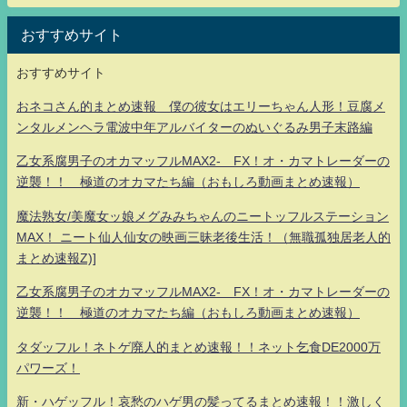
おすすめサイト
おすすめサイト
おネコさん的まとめ速報 僕の彼女はエリーちゃん人形！豆腐メ
ンタルメンヘラ電波中年アルバイターのぬいぐるみ男子末路編
乙女系腐男子のオカマッフルMAX2- FX！オ・カマトレーダーの
逆襲！！ 極道のオカマたち編（おもしろ動画まとめ速報）
魔法熟女/美魔女ッ娘メグみみちゃんのニートッフルステーション
MAX！ ニート仙人仙女の映画三昧老後生活！（無職孤独居老人的
まとめ速報Z)]
乙女系腐男子のオカマッフルMAX2- FX！オ・カマトレーダーの
逆襲！！ 極道のオカマたち編（おもしろ動画まとめ速報）
タダッフル！ネトゲ廃人的まとめ速報！！ネット乞食DE2000万
パワーズ！
新・ハゲッフル！哀愁のハゲ男の髪ってるまとめ速報！！激しく