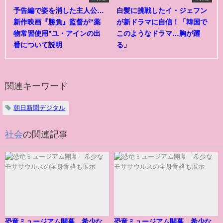
予告編で姿を消した主人公…
白髪に挑戦したイ・ジェフン
新作映画『勝負』監督が“薬
が新ドラマに自信！「韓国で
物常習使用”ユ・アインの出
このようなドラマ…胸が躍
番について説明
る」
関連キーワード
朝日新聞デジタル
社会
の関連記事
恐竜ミュージアム開幕 希少な
恐竜ミュージアム開幕 希少な