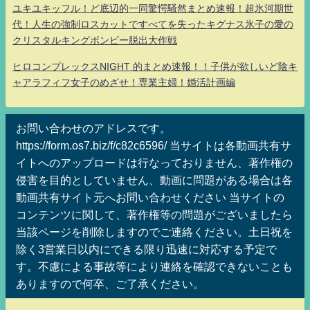
ユキユキッフル！ど底辺的一同驚愕騒然まとめ速報！超氷河期世
代！人生の強制ロスカットですべてを失ったキグナス氷子の愛の
クリスタルキングボンビー脱出大作戦
ヒロコンプレックスNIGHT 的まとめ速報！！子供が欲しいど陰キ
ャアラフィフ女子のめざせ！専業主婦！婚活計画編
お問い合わせのアドレスです。
https://form.os7.biz/f/c82c6596/ 当サイトは各動画共有サ
イトへのアップロードは行なっておりません、著作権の
侵害を目的としていません、動画に問題がある場合は各
動画共有サイト元へお問い合わせください 当サイトの
コンテンツに関して、著作権等の問題がございましたら
当該ページを削除しますのでご連絡ください。土日祝を
除く3営業日以内にできる限り迅速に対応する予定で
す。不慮による事故等により連絡を確認できないことも
ありますので何卒、ご了承ください。