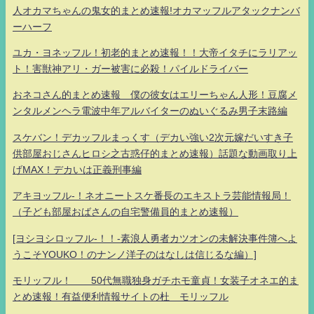
人オカマちゃんの鬼女的まとめ速報!オカマッフルアタックナンバ
ーハーフ
ユカ・ヨネッフル！初老的まとめ速報！！大帝イタチにラリアッ
ト！害獣神アリ・ガー被害に必殺！パイルドライバー
おネコさん的まとめ速報 僕の彼女はエリーちゃん人形！豆腐メ
ンタルメンヘラ電波中年アルバイターのぬいぐるみ男子末路編
スケバン！デカッフルまっくす（デカい強い2次元嫁だいすき子
供部屋おじさんヒロシ之古惑仔的まとめ速報）話題な動画取り上
げMAX！デカいは正義刑事編
アキヨッフル-！ネオニートスケ番長のエキストラ芸能情報局！
（子ども部屋おばさんの自宅警備員的まとめ速報）
[ヨシヨシロッフル-！！-素浪人勇者カツオンの未解決事件簿へよ
うこそYOUKO！のナンノ洋子のはなしは信じるな編）]
モリッフル！ 50代無職独身ガチホモ童貞！女装子オネエ的ま
とめ速報！有益便利情報サイトの杜 モリッフル