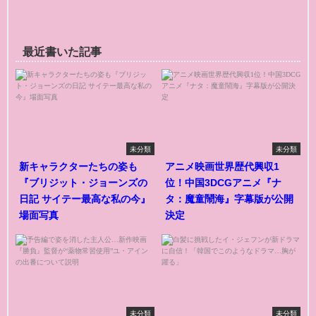
最近書いた記事
未分類
未分類
新キャラクターたちの姿も
アニメ映画世界歴代興収1
『ブリジット・ジョーンズの
位！中国3DCGアニメ『ナ
日記 サイテー最高な私の今』
タ：魔童鬧海』字幕版が公開
場面写真
決定
未分類
未分類