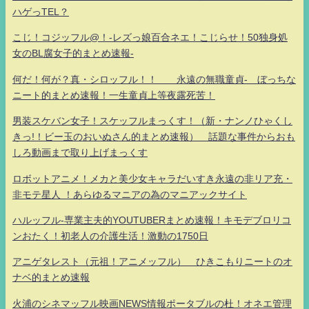
ハゲっTEL？
こじ！コジッフル@！-レズっ娘百合ネエ！こじらせ！50独身処
女のBL腐女子的まとめ速報-
何だ！何が？真・シロッフル！！ 永遠の無職童貞- ぼっちな
ニート的まとめ速報！一生童貞上等夜露死苦！
男装スケバン女子！スケッフルまっくす！（新・ナンノひゃくし
きっ!！ビー玉のおいぬさん的まとめ速報） 話題な事件からおも
しろ動画まで取り上げまっくす
ロボットアニメ！メカと美少女キャラだいすき永遠の非リア充・
非モテ星人 ！あらゆるマニアの為のマニアックサイト
ハルッフル-専業主夫的YOUTUBERまとめ速報！キモデブロリコ
ンおたく！初老人の介護生活！激動の1750日
アニゲタレスト（元祖！アニメッフル） ひきこもりニートのオ
ナベ的まとめ速報
火浦のシネマッフル映画NEWS情報ポータブルの杜！オネエ管理