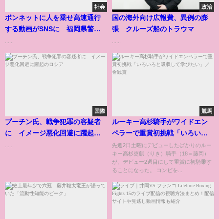
社会
政治
ボンネットに人を乗せ高速通行
国の海外向け広報費、異例の膨
する動画がSNSに 福岡県警が
張 クルーズ船のトラウマ
捜査
......
......
国際
競馬
プーチン氏、戦争犯罪の容疑者
ルーキー高杉騎手がワイドエン
に イメージ悪化回避に躍起の
ペラーで重賞初挑戦「いろいろ
ロシア
と吸収して学びたい」／金鯱賞
......
先週2日土曜にデビューしたばかりのルー
キー高杉吏麒（りき）騎手（18＝藤岡）
が、デビュー2週目にして重賞に初騎乗す
ることになった。 コンビを...