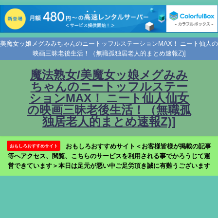
美魔女ッ娘メグみみちゃんのニートッフルステーションMAX！ ニート仙人の
映画三昧老後生活！（無職孤独居老人的まとめ速報Z)]
魔法熟女/美魔女ッ娘メグみみ
ちゃんのニートッフルステー
ションMAX！ ニート仙人仙女
の映画三昧老後生活！（無職孤
独居老人的まとめ速報Z)]
おもしろおすすめサイト＜お客様皆様が掲載の記事
おもしろおすすめサイト
等へアクセス、閲覧、こちらのサービスを利用される事でかろうじて運
営できています＞本日は足元が悪い中ご足労頂き誠に有難うございます