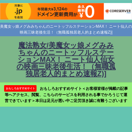
美魔女ッ娘メグみみちゃんのニートッフルステーションMAX！ ニート仙人の
映画三昧老後生活！（無職孤独居老人的まとめ速報Z)]
魔法熟女/美魔女ッ娘メグみみ
ちゃんのニートッフルステー
ションMAX！ ニート仙人仙女
の映画三昧老後生活！（無職孤
独居老人的まとめ速報Z)]
おもしろおすすめサイト＜お客様皆様が掲載の記事
おもしろおすすめサイト
等へアクセス、閲覧、こちらのサービスを利用される事でかろうじて運
営できています＞本日は足元が悪い中ご足労頂き誠に有難うございます