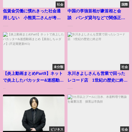
社会
国際
低賃金労働に慣れきった社会通
中国の李強首相が豪首相と会
用しない 小熊英二さんが考え
談 パンダ貸与などで関係正常
る選択肢
化アピール
......
......
未分類
社会
【炎上動画まとめPart9】ネット
氷川きよしさんも営業で回った
で炎上したバカッター&迷惑動画
レコード店 1世紀の歴史に終止
まとめ【真似しちゃダメ】(不定
符
...
......
期更新#15)
ビジネス
社会