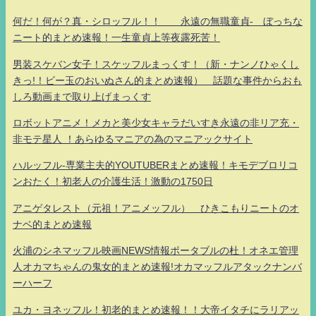
何だ！何が？真・シロッフル！！ 永遠の無職童貞- ぼっちな
ニート的まとめ速報！一生童貞上等夜露死苦！
男装スケバン女子！スケッフルまっくす！（新・ナンノひゃくし
きっ!！ビー玉のおいぬさん的まとめ速報） 話題な事件からおも
しろ動画まで取り上げまっくす
ロボットアニメ！メカと美少女キャラだいすき永遠の非リア充・
非モテ星人 ！あらゆるマニアの為のマニアックサイト
ハルッフル-専業主夫的YOUTUBERまとめ速報！キモデブロリコ
ンおたく！初老人の介護生活！激動の1750日
アニゲタレスト（元祖！アニメッフル） ひきこもりニートのオ
ナベ的まとめ速報
火浦のシネマッフル映画NEWS情報ポータブルの杜！オネエ管理
人オカマちゃんの鬼女的まとめ速報!オカマッフルアタックナンバ
ーハーフ
ユカ・ヨネッフル！初老的まとめ速報！！大帝イタチにラリアッ