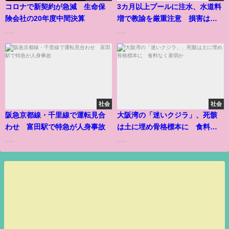
コロナで新契約が急減 生命保
3カ月以上プールに注水、水道料
険会社の20年度中間決算
増で教諭を厳重注意 損害は市
負担
......
......
社会
社会
阪急京都線・千里線で運転見合
大阪湾の「迷いクジラ」、死骸
わせ 富田駅で特急が人身事故
は土に埋め骨格標本に 食料な
く衰弱か
......
......