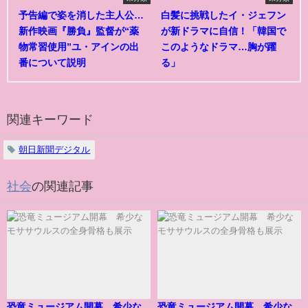
予告編で姿を消した主人公…
白髪に挑戦したイ・ジェフン
新作映画『勝負』監督が“薬
が新ドラマに自信！「韓国で
物常習使用”ユ・アインの出
このようなドラマ…胸が躍
番について説明
る」
関連キーワード
朝日新聞デジタル
社会
の関連記事
恐竜ミュージアム開幕 希少な
恐竜ミュージアム開幕 希少な