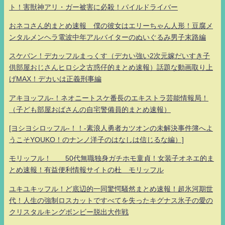
ト！害獣神アリ・ガー被害に必殺！パイルドライバー
おネコさん的まとめ速報 僕の彼女はエリーちゃん人形！豆腐メ
ンタルメンヘラ電波中年アルバイターのぬいぐるみ男子末路編
スケバン！デカッフルまっくす（デカい強い2次元嫁だいすき子
供部屋おじさんヒロシ之古惑仔的まとめ速報）話題な動画取り上
げMAX！デカいは正義刑事編
アキヨッフル-！ネオニートスケ番長のエキストラ芸能情報局！
（子ども部屋おばさんの自宅警備員的まとめ速報）
[ヨシヨシロッフル-！！-素浪人勇者カツオンの未解決事件簿へよ
うこそYOUKO！のナンノ洋子のはなしは信じるな編）]
モリッフル！ 50代無職独身ガチホモ童貞！女装子オネエ的ま
とめ速報！有益便利情報サイトの杜 モリッフル
ユキユキッフル！ど底辺的一同驚愕騒然まとめ速報！超氷河期世
代！人生の強制ロスカットですべてを失ったキグナス氷子の愛の
クリスタルキングボンビー脱出大作戦