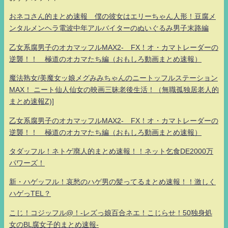
おネコさん的まとめ速報 僕の彼女はエリーちゃん人形！豆腐メ
ンタルメンヘラ電波中年アルバイターのぬいぐるみ男子末路編
乙女系腐男子のオカマッフルMAX2- FX！オ・カマトレーダーの
逆襲！！ 極道のオカマたち編（おもしろ動画まとめ速報）
魔法熟女/美魔女ッ娘メグみみちゃんのニートッフルステーション
MAX！ ニート仙人仙女の映画三昧老後生活！（無職孤独居老人的
まとめ速報Z)]
乙女系腐男子のオカマッフルMAX2- FX！オ・カマトレーダーの
逆襲！！ 極道のオカマたち編（おもしろ動画まとめ速報）
タダッフル！ネトゲ廃人的まとめ速報！！ネット乞食DE2000万
パワーズ！
新・ハゲッフル！哀愁のハゲ男の髪ってるまとめ速報！！激しく
ハゲっTEL？
こじ！コジッフル@！-レズっ娘百合ネエ！こじらせ！50独身処
女のBL腐女子的まとめ速報-