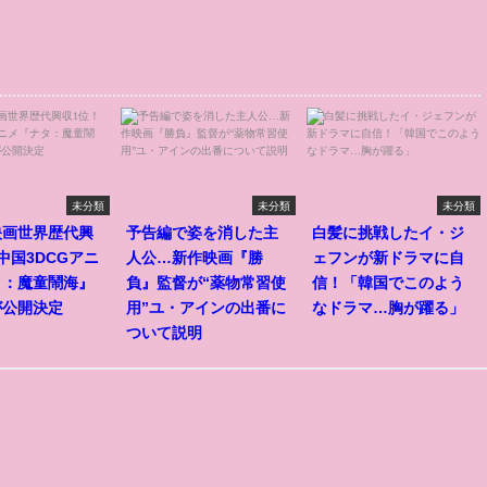
未分類
未分類
未分類
映画世界歴代興
予告編で姿を消した主
白髪に挑戦したイ・ジ
中国3DCGアニ
人公…新作映画『勝
ェフンが新ドラマに自
タ：魔童鬧海』
負』監督が“薬物常習使
信！「韓国でこのよう
が公開決定
用”ユ・アインの出番に
なドラマ…胸が躍る」
ついて説明