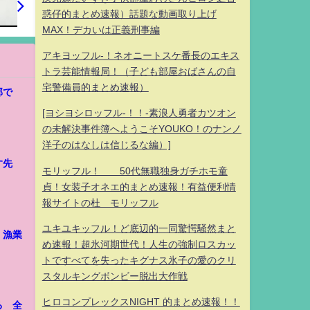
惑仔的まとめ速報）話題な動画取り上げ
MAX！デカいは正義刑事編
アキヨッフル-！ネオニートスケ番長のエキス
トラ芸能情報局！（子ども部屋おばさんの自
宅警備員的まとめ速報）
部で
[ヨシヨシロッフル-！！-素浪人勇者カツオン
の未解決事件簿へようこそYOUKO！のナンノ
洋子のはなしは信じるな編）]
す先
モリッフル！ 50代無職独身ガチホモ童
貞！女装子オネエ的まとめ速報！有益便利情
報サイトの杜 モリッフル
ユキユキッフル！ど底辺的一同驚愕騒然まと
、漁業
め速報！超氷河期世代！人生の強制ロスカッ
トですべてを失ったキグナス氷子の愛のクリ
スタルキングボンビー脱出大作戦
ヒロコンプレックスNIGHT 的まとめ速報！！
る 全