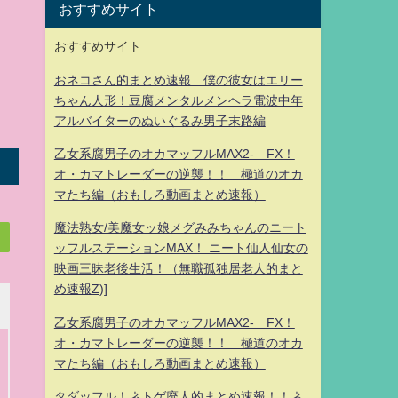
おすすめサイト
おすすめサイト
おネコさん的まとめ速報 僕の彼女はエリー
ちゃん人形！豆腐メンタルメンヘラ電波中年
アルバイターのぬいぐるみ男子末路編
乙女系腐男子のオカマッフルMAX2- FX！
オ・カマトレーダーの逆襲！！ 極道のオカ
マたち編（おもしろ動画まとめ速報）
魔法熟女/美魔女ッ娘メグみみちゃんのニート
ッフルステーションMAX！ ニート仙人仙女の
映画三昧老後生活！（無職孤独居老人的まと
め速報Z)]
乙女系腐男子のオカマッフルMAX2- FX！
オ・カマトレーダーの逆襲！！ 極道のオカ
マたち編（おもしろ動画まとめ速報）
タダッフル！ネトゲ廃人的まとめ速報！！ネ