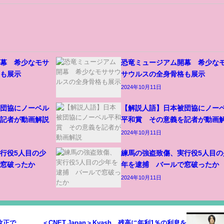
開幕 希少なモサ
恐竜ミュージアム開幕 希少な
格も展示
サウルスの全身骨格も展示
2024年10月11日
被団協にノーベル
【解説人語】日本被団協にノー
を記者が動画解説
平和賞 その意義を記者が動画
2024年10月11日
行役5人目の少
練馬の強盗致傷、実行役5人目の
で窓破ったか
年を逮捕 バールで窓破ったか
2024年10月11日
改正で
＜CNET Japan＞Kyash、残高に年利1％の利息を