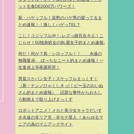
ット乞食DE2000万パワーズ！
新・ハゲッフル！哀愁のハゲ男の髪ってるま
とめ速報！！激しくハゲっTEL？
こじ！コジッフル@！-レズっ娘百合ネエ！こ
じらせ！50独身処女のBL腐女子的まとめ速報-
何だ！何が？真・シロッフル！！ 永遠の
無職童貞- ぼっちなニート的まとめ速報！一
生童貞上等夜露死苦！
男装スケバン女子！スケッフルまっくす！
（新・ナンノひゃくしきっ!！ビー玉のおいぬ
さん的まとめ速報） 話題な事件からおもし
ろ動画まで取り上げまっくす
ロボットアニメ！メカと美少女キャラだいす
き永遠の非リア充・非モテ星人 ！あらゆるマ
ニアの為のマニアックサイト