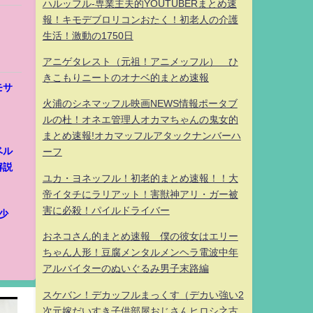
ハルッフル-専業主夫的YOUTUBERまとめ速
報！キモデブロリコンおたく！初老人の介護
生活！激動の1750日
アニゲタレスト（元祖！アニメッフル） ひ
きこもりニートのオナベ的まとめ速報
モサ
火浦のシネマッフル映画NEWS情報ポータブ
ルの杜！オネエ管理人オカマちゃんの鬼女的
まとめ速報!オカマッフルアタックナンバーハ
ベル
ーフ
解説
ユカ・ヨネッフル！初老的まとめ速報！！大
帝イタチにラリアット！害獣神アリ・ガー被
害に必殺！パイルドライバー
少
おネコさん的まとめ速報 僕の彼女はエリー
ちゃん人形！豆腐メンタルメンヘラ電波中年
アルバイターのぬいぐるみ男子末路編
スケバン！デカッフルまっくす（デカい強い2
次元嫁だいすき子供部屋おじさんヒロシ之古