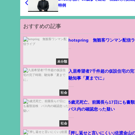
特例
おすすめの記事
hotspring 無観客ワンマン配信
...
未分類
入居希望者7千件超の仮設住宅の完
馳知事「夏までに」
......
社会
5歳児死亡、前園長ら17日にも書
バス内の確認怠った疑い
......
社会
｢押し返せと言いにくい｣佐渡金山