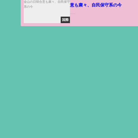
意も粛々、自民保守系の今
......
国際