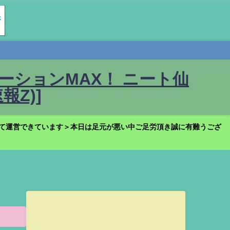
ションMAX！ ニート仙
Z)]
て運営できています＞本日は足元が悪い中ご足労頂き誠に有難うござ