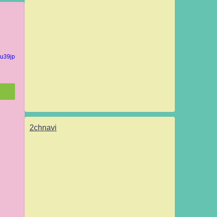
u39jp
2chnavi