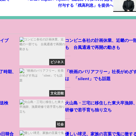
付与する「残高利息」を提供へ
ライブ
コンビニ各社の計画休業、近畿の一
も 台風通過で再開の動きも
......
ビジネス
了時期、
「映画のバリアフリー」社長がめざ
は 「silent」でも話題
......
文化芸能
類送検
火山島・三宅に移住した東大卒漁師
研修で若手育ち独り立ち
......
社会
の日韓合
優しい球児、家族の言葉で鬼に徹す