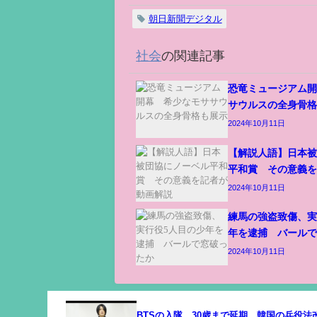
朝日新聞デジタル
社会
の関連記事
恐竜ミュージアム
サウルスの全身骨
2024年10月11日
【解説人語】日本
平和賞 その意義
2024年10月11日
練馬の強盗致傷、実
年を逮捕 バール
2024年10月11日
BTSの入隊、30歳まで延期 韓国の兵役法