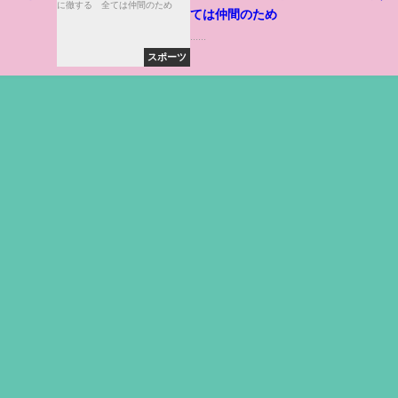
ては仲間のため
......
スポーツ