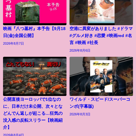
映画『八つ墓村』本予告【9月18
空港に異変がありました #ドラマ
日(金)全国公開】
#グルメ好き #恋愛 #映画red #名
言 #映画 #社長
2026年8月7日
2026年8月6日
公開直後ヨーロッパで1位なの
ワイルド・スピード/スーパーコ
に、日本だけ未公開、次々とな
ンボ(字幕版)
どんでん返しが起こる…狂気の
2026年8月3日
没入感の反転スリラー【映画紹
介】
2026年8月4日