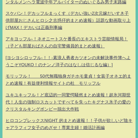
ンタルメンヘラ電波中年アルバイターのぬいぐるみ男子末路編
スケバン！デカッフルまっくす（デカい強い2次元嫁だいすき子
供部屋おじさんヒロシ之古惑仔的まとめ速報）話題な動画取り上
げMAX！デカいは正義刑事編
アキヨッフル-！ネオニートスケ番長のエキストラ芸能情報局！
（子ども部屋おばさんの自宅警備員的まとめ速報）
[ヨシヨシロッフル-！！-素浪人勇者カツオンの未解決事件簿へよ
うこそYOUKO！のナンノ洋子のはなしは信じるな編）]
モリッフル！ 50代無職独身ガチホモ童貞！女装子オネエ的ま
とめ速報！有益便利情報サイトの杜 モリッフル
ユキユキッフル！ど底辺的一同驚愕騒然まとめ速報！超氷河期世
代！人生の強制ロスカットですべてを失ったキグナス氷子の愛の
クリスタルキングボンビー脱出大作戦
ヒロコンプレックスNIGHT 的まとめ速報！！子供が欲しいど陰キ
ャアラフィフ女子のめざせ！専業主婦！婚活計画編