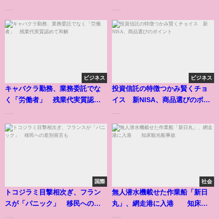
い」
可能性
......
......
ビジネス
ビジネス
キャバクラ勤務、業務委託でな
投資信託の特徴つかみ賢くチョ
く「労働者」 残業代実質認め
イス 新NISA、商品選びのポイ
て和解
ント
......
......
国際
社会
トコジラミ目撃相次ぎ、フラン
無人潜水機載せた作業船「新日
スが「パニック」 移民への差
丸」、網走港に入港 知床観
別発言も
光船事故
......
......