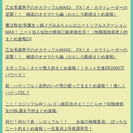
乙女系腐男子のオカマッフルMAX2- FX！オ・カマトレーダーの
逆襲！！ 極道のオカマたち編（おもしろ動画まとめ速報）
魔法熟女/美魔女ッ娘メグみみちゃんのニートッフルステーション
MAX！ ニート仙人仙女の映画三昧老後生活！（無職孤独居老人的
まとめ速報Z)]
乙女系腐男子のオカマッフルMAX2- FX！オ・カマトレーダーの
逆襲！！ 極道のオカマたち編（おもしろ動画まとめ速報）
タダッフル！ネトゲ廃人的まとめ速報！！ネット乞食DE2000万
パワーズ！
新・ハゲッフル！哀愁のハゲ男の髪ってるまとめ速報！！激しく
ハゲっTEL？
こじ！コジッフル@！-レズっ娘百合ネエ！こじらせ！50独身処
女のBL腐女子的まとめ速報-
何だ！何が？真・シロッフル！！ 永遠の無職童貞- ぼっちな
ニート的まとめ速報！一生童貞上等夜露死苦！