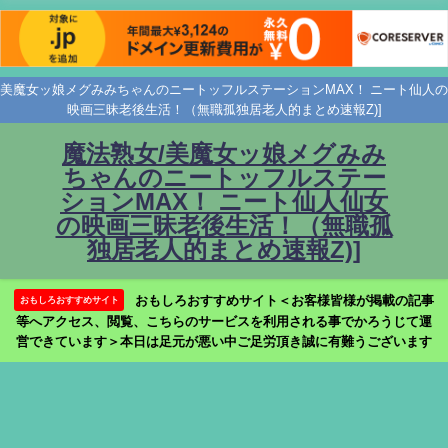
美魔女ッ娘メグみみちゃんのニートッフルステーションMAX！ ニート仙人の
映画三昧老後生活！（無職孤独居老人的まとめ速報Z)]
魔法熟女/美魔女ッ娘メグみみ
ちゃんのニートッフルステー
ションMAX！ ニート仙人仙女
の映画三昧老後生活！（無職孤
独居老人的まとめ速報Z)]
おもしろおすすめサイト＜お客様皆様が掲載の記事
おもしろおすすめサイト
等へアクセス、閲覧、こちらのサービスを利用される事でかろうじて運
営できています＞本日は足元が悪い中ご足労頂き誠に有難うございます