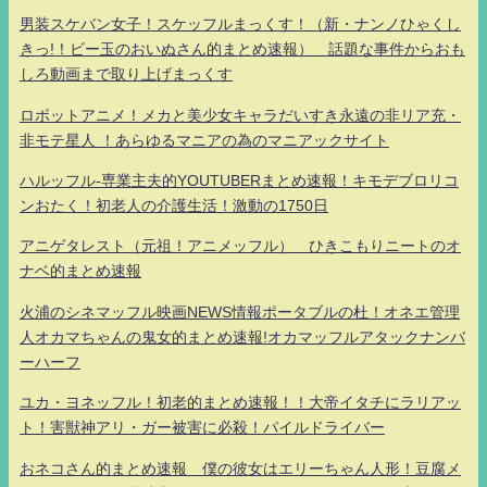
男装スケバン女子！スケッフルまっくす！（新・ナンノひゃくし
きっ!！ビー玉のおいぬさん的まとめ速報） 話題な事件からおも
しろ動画まで取り上げまっくす
ロボットアニメ！メカと美少女キャラだいすき永遠の非リア充・
非モテ星人 ！あらゆるマニアの為のマニアックサイト
ハルッフル-専業主夫的YOUTUBERまとめ速報！キモデブロリコ
ンおたく！初老人の介護生活！激動の1750日
アニゲタレスト（元祖！アニメッフル） ひきこもりニートのオ
ナベ的まとめ速報
火浦のシネマッフル映画NEWS情報ポータブルの杜！オネエ管理
人オカマちゃんの鬼女的まとめ速報!オカマッフルアタックナンバ
ーハーフ
ユカ・ヨネッフル！初老的まとめ速報！！大帝イタチにラリアッ
ト！害獣神アリ・ガー被害に必殺！パイルドライバー
おネコさん的まとめ速報 僕の彼女はエリーちゃん人形！豆腐メ