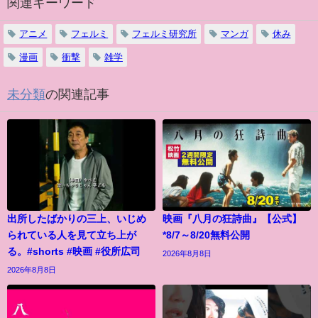
関連キーワード
アニメ
フェルミ
フェルミ研究所
マンガ
休み
漫画
衝撃
雑学
未分類
の関連記事
出所したばかりの三上、いじめ
映画『八月の狂詩曲』【公式】
られている人を見て立ち上が
*8/7～8/20無料公開
る。#shorts #映画 #役所広司
2026年8月8日
2026年8月8日