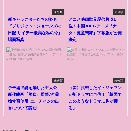
未分類
未分類
新キャラクターたちの姿も
アニメ映画世界歴代興収1
『ブリジット・ジョーンズの
位！中国3DCGアニメ『ナ
日記 サイテー最高な私の今』
タ：魔童鬧海』字幕版が公開
場面写真
決定
未分類
未分類
予告編で姿を消した主人公…
白髪に挑戦したイ・ジェフン
新作映画『勝負』監督が“薬
が新ドラマに自信！「韓国で
物常習使用”ユ・アインの出
このようなドラマ…胸が躍
番について説明
る」