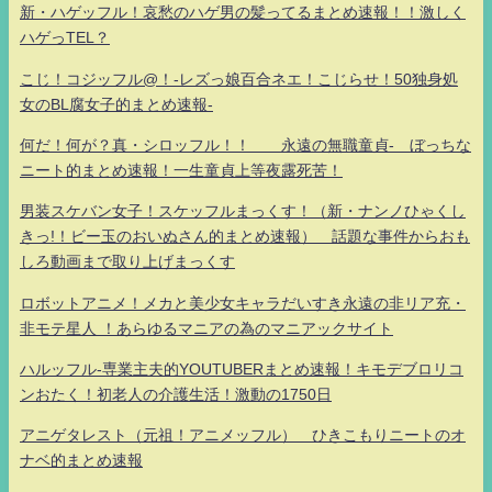
新・ハゲッフル！哀愁のハゲ男の髪ってるまとめ速報！！激しく
ハゲっTEL？
こじ！コジッフル@！-レズっ娘百合ネエ！こじらせ！50独身処
女のBL腐女子的まとめ速報-
何だ！何が？真・シロッフル！！ 永遠の無職童貞- ぼっちな
ニート的まとめ速報！一生童貞上等夜露死苦！
男装スケバン女子！スケッフルまっくす！（新・ナンノひゃくし
きっ!！ビー玉のおいぬさん的まとめ速報） 話題な事件からおも
しろ動画まで取り上げまっくす
ロボットアニメ！メカと美少女キャラだいすき永遠の非リア充・
非モテ星人 ！あらゆるマニアの為のマニアックサイト
ハルッフル-専業主夫的YOUTUBERまとめ速報！キモデブロリコ
ンおたく！初老人の介護生活！激動の1750日
アニゲタレスト（元祖！アニメッフル） ひきこもりニートのオ
ナベ的まとめ速報