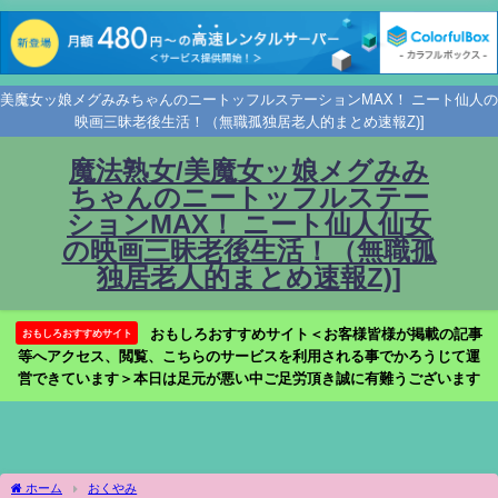
美魔女ッ娘メグみみちゃんのニートッフルステーションMAX！ ニート仙人の
映画三昧老後生活！（無職孤独居老人的まとめ速報Z)]
魔法熟女/美魔女ッ娘メグみみ
ちゃんのニートッフルステー
ションMAX！ ニート仙人仙女
の映画三昧老後生活！（無職孤
独居老人的まとめ速報Z)]
おもしろおすすめサイト＜お客様皆様が掲載の記事
おもしろおすすめサイト
等へアクセス、閲覧、こちらのサービスを利用される事でかろうじて運
営できています＞本日は足元が悪い中ご足労頂き誠に有難うございます
ホーム
おくやみ