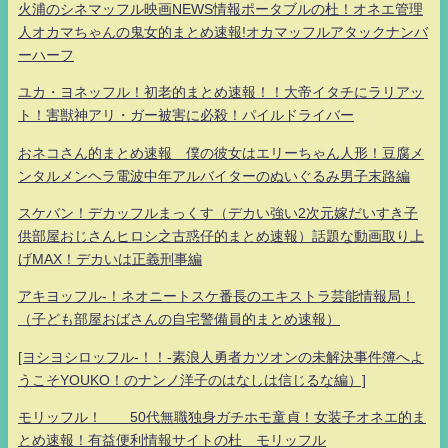
火浦のシネマッフル映画NEWS情報ポータブルの杜！オネエ管理
人オカマちゃんの鬼女的まとめ速報!オカマッフルアタックナンバ
ーハーフ
ユカ・ヨネッフル！初老的まとめ速報！！大帝イタチにラリアッ
ト！害獣神アリ・ガー被害に必殺！パイルドライバー
おネコさん的まとめ速報 僕の彼女はエリーちゃん人形！豆腐メ
ンタルメンヘラ電波中年アルバイターのぬいぐるみ男子末路編
スケバン！デカッフルまっくす（デカい強い2次元嫁だいすき子
供部屋おじさんヒロシ之古惑仔的まとめ速報）話題な動画取り上
げMAX！デカいは正義刑事編
アキヨッフル-！ネオニートスケ番長のエキストラ芸能情報局！
（子ども部屋おばさんの自宅警備員的まとめ速報）
[ヨシヨシロッフル-！！-素浪人勇者カツオンの未解決事件簿へよ
うこそYOUKO！のナンノ洋子のはなしは信じるな編）]
モリッフル！ 50代無職独身ガチホモ童貞！女装子オネエ的ま
とめ速報！有益便利情報サイトの杜 モリッフル