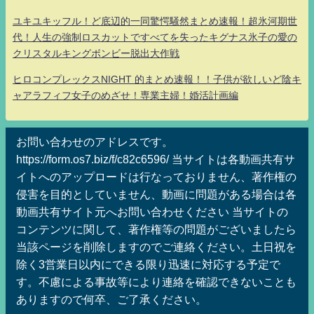
ユキユキッフル！ど底辺的一同驚愕騒然まとめ速報！超氷河期世
代！人生の強制ロスカットですべてを失ったキグナス氷子の愛の
クリスタルキングボンビー脱出大作戦
ヒロコンプレックスNIGHT 的まとめ速報！！子供が欲しいど陰キ
ャアラフィフ女子のめざせ！専業主婦！婚活計画編
お問い合わせのアドレスです。
https://form.os7.biz/f/c82c6596/ 当サイトは各動画共有サ
イトへのアップロードは行なっておりません、著作権の
侵害を目的としていません、動画に問題がある場合は各
動画共有サイト元へお問い合わせください 当サイトの
コンテンツに関して、著作権等の問題がございましたら
当該ページを削除しますのでご連絡ください。土日祝を
除く3営業日以内にできる限り迅速に対応する予定で
す。不慮による事故等により連絡を確認できないことも
ありますので何卒、ご了承ください。