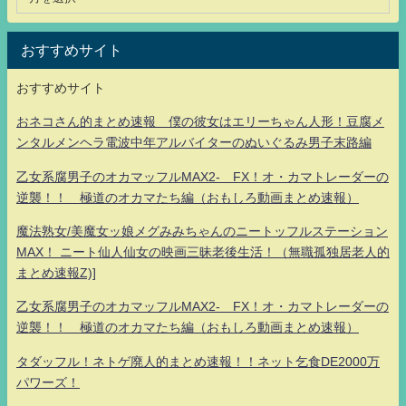
おすすめサイト
おすすめサイト
おネコさん的まとめ速報 僕の彼女はエリーちゃん人形！豆腐メ
ンタルメンヘラ電波中年アルバイターのぬいぐるみ男子末路編
乙女系腐男子のオカマッフルMAX2- FX！オ・カマトレーダーの
逆襲！！ 極道のオカマたち編（おもしろ動画まとめ速報）
魔法熟女/美魔女ッ娘メグみみちゃんのニートッフルステーション
MAX！ ニート仙人仙女の映画三昧老後生活！（無職孤独居老人的
まとめ速報Z)]
乙女系腐男子のオカマッフルMAX2- FX！オ・カマトレーダーの
逆襲！！ 極道のオカマたち編（おもしろ動画まとめ速報）
タダッフル！ネトゲ廃人的まとめ速報！！ネット乞食DE2000万
パワーズ！