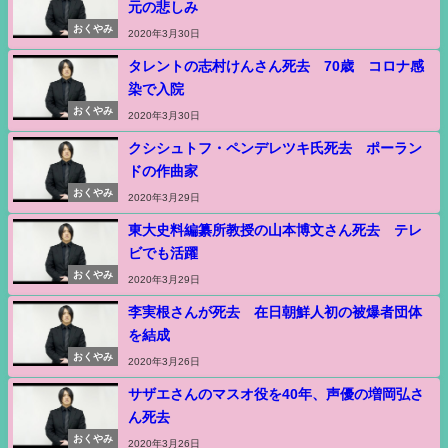
元の悲しみ
おくやみ
2020年3月30日
タレントの志村けんさん死去 70歳 コロナ感
染で入院
おくやみ
2020年3月30日
クシシュトフ・ペンデレツキ氏死去 ポーラン
ドの作曲家
おくやみ
2020年3月29日
東大史料編纂所教授の山本博文さん死去 テレ
ビでも活躍
おくやみ
2020年3月29日
李実根さんが死去 在日朝鮮人初の被爆者団体
を結成
おくやみ
2020年3月26日
サザエさんのマスオ役を40年、声優の増岡弘さ
ん死去
おくやみ
2020年3月26日