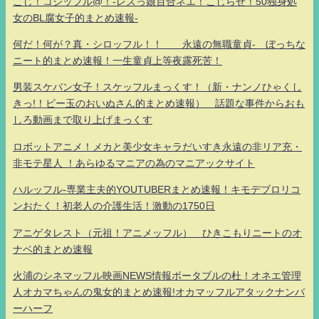
こじ！コジッフル@！-レズっ娘百合ネエ！こじらせ！50独身処
女のBL腐女子的まとめ速報-
何だ！何が？真・シロッフル！！ 永遠の無職童貞- ぼっちな
ニート的まとめ速報！一生童貞上等夜露死苦！
男装スケバン女子！スケッフルまっくす！（新・ナンノひゃくし
きっ!！ビー玉のおいぬさん的まとめ速報） 話題な事件からおも
しろ動画まで取り上げまっくす
ロボットアニメ！メカと美少女キャラだいすき永遠の非リア充・
非モテ星人 ！あらゆるマニアの為のマニアックサイト
ハルッフル-専業主夫的YOUTUBERまとめ速報！キモデブロリコ
ンおたく！初老人の介護生活！激動の1750日
アニゲタレスト（元祖！アニメッフル） ひきこもりニートのオ
ナベ的まとめ速報
火浦のシネマッフル映画NEWS情報ポータブルの杜！オネエ管理
人オカマちゃんの鬼女的まとめ速報!オカマッフルアタックナンバ
ーハーフ