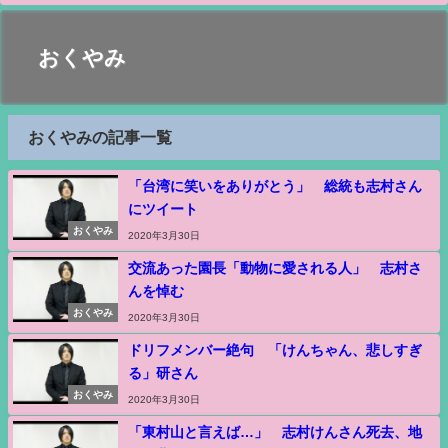
おくやみ
おくやみの記事一覧
「台湾に笑いをありがとう」 総統も志村さん
にツイート
おくやみ
2020年3月30日
交流あった園長「動物に愛される人」 志村さ
んを悼む
おくやみ
2020年3月30日
ドリフメンバー絶句 「けんちゃん、悲しすぎ
る」研さん
おくやみ
2020年3月30日
「東村山と言えば…」 志村けんさん死去、地