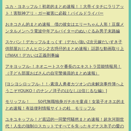
ユカ・ヨネッフル！初老的まとめ速報！！大帝イタチにラリアッ
ト！害獣神アリ・ガー被害に必殺！パイルドライバー
おネコさん的まとめ速報 僕の彼女はエリーちゃん人形！豆腐メ
ンタルメンヘラ電波中年アルバイターのぬいぐるみ男子末路編
スケバン！デカッフルまっくす（デカい強い2次元嫁だいすき子
供部屋おじさんヒロシ之古惑仔的まとめ速報）話題な動画取り上
げMAX！デカいは正義刑事編
アキヨッフル-！ネオニートスケ番長のエキストラ芸能情報局！
（子ども部屋おばさんの自宅警備員的まとめ速報）
[ヨシヨシロッフル-！！-素浪人勇者カツオンの未解決事件簿へよ
うこそYOUKO！のナンノ洋子のはなしは信じるな編）]
モリッフル！ 50代無職独身ガチホモ童貞！女装子オネエ的ま
とめ速報！有益便利情報サイトの杜 モリッフル
ユキユキッフル！ど底辺的一同驚愕騒然まとめ速報！超氷河期世
代！人生の強制ロスカットですべてを失ったキグナス氷子の愛の