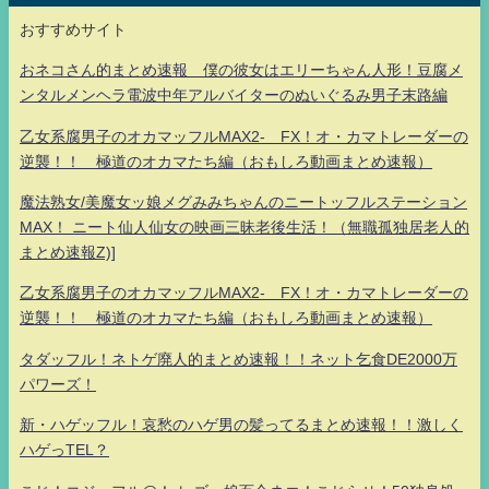
おすすめサイト
おネコさん的まとめ速報 僕の彼女はエリーちゃん人形！豆腐メ
ンタルメンヘラ電波中年アルバイターのぬいぐるみ男子末路編
乙女系腐男子のオカマッフルMAX2- FX！オ・カマトレーダーの
逆襲！！ 極道のオカマたち編（おもしろ動画まとめ速報）
魔法熟女/美魔女ッ娘メグみみちゃんのニートッフルステーション
MAX！ ニート仙人仙女の映画三昧老後生活！（無職孤独居老人的
まとめ速報Z)]
乙女系腐男子のオカマッフルMAX2- FX！オ・カマトレーダーの
逆襲！！ 極道のオカマたち編（おもしろ動画まとめ速報）
タダッフル！ネトゲ廃人的まとめ速報！！ネット乞食DE2000万
パワーズ！
新・ハゲッフル！哀愁のハゲ男の髪ってるまとめ速報！！激しく
ハゲっTEL？