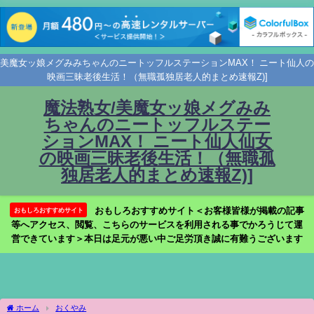
美魔女ッ娘メグみみちゃんのニートッフルステーションMAX！ ニート仙人の
映画三昧老後生活！（無職孤独居老人的まとめ速報Z)]
魔法熟女/美魔女ッ娘メグみみ
ちゃんのニートッフルステー
ションMAX！ ニート仙人仙女
の映画三昧老後生活！（無職孤
独居老人的まとめ速報Z)]
おもしろおすすめサイト＜お客様皆様が掲載の記事
おもしろおすすめサイト
等へアクセス、閲覧、こちらのサービスを利用される事でかろうじて運
営できています＞本日は足元が悪い中ご足労頂き誠に有難うございます
ホーム
おくやみ